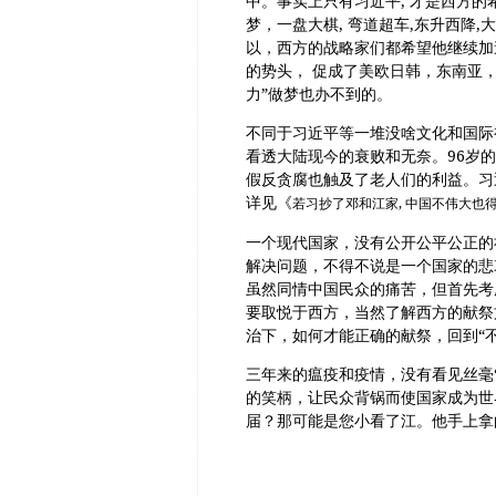
中。事实上只有习近平, 才是西方的
梦，一盘大棋, 弯道超车,东升西降,大
以，西方的战略家们都希望他继续加
的势头， 促成了美欧日韩，东南亚， 南
力”做梦也办不到的。
不同于习近平等一堆没啥文化和国际
看透大陆现今的衰败和无奈。96岁
假反贪腐也触及了老人们的利益。习
详见《
若习抄了邓和江家, 中国不伟大也
一个现代国家，没有公开公平公正的
解决问题，不得不说是一个国家的悲
虽然同情中国民众的痛苦，但首先考
要取悦于西方，当然了解西方的献祭
治下，如何才能正确的献祭，回到“不
三年来的瘟疫和疫情，没有看见丝毫“
的笑柄，让民众背锅而使国家成为世
届？那可能是您小看了江。他手上拿