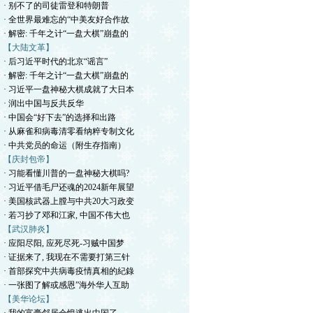
· 别不了的司徒雷登和特朗普
· 全世界最难忘的“中美友好合作故
· 解密: 千年之计“一盘大棋”崩盘的
【大陆文革】
· 后习近平时代的北京“谣言”
· 解密: 千年之计“一盘大棋”崩盘的
· 习近平一盘神秘大棋成就了大日本
· 润出中国与反共反华
· 中国会“好下去”的选择和出路
· 从麻雀和病毒清零看纳粹专制文化
· 中共党员的命运（附生存指南）
【庆封包帝】
· 习能看懂川普的一盘神秘大棋吗?
· 习近平借毛尸还魂的2024新年展望
· 美国核武器上膛与中共20大习政变
· 若习抄了邓和江家, 中国不伟大也
【武汉肺炎】
· 应阳尽阳, 应死尽死-习贼中国梦
· 证据来了, 我现在不需要打第三针
· 首部探究中共病毒疫情真相的紀錄
· 一张图了解或感恩”海外华人互助
【美华论坛】