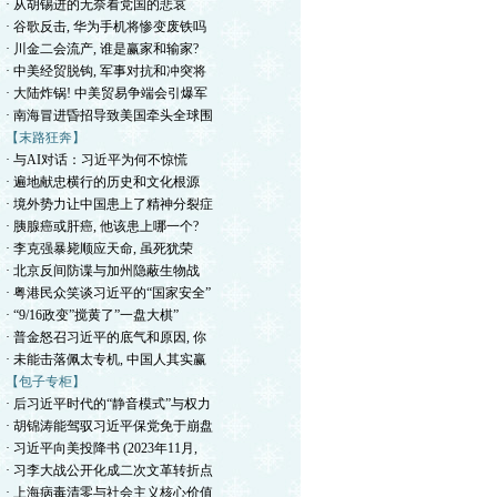
· 从胡锡进的无奈看党国的悲哀
· 谷歌反击, 华为手机将惨变废铁吗
· 川金二会流产, 谁是赢家和输家?
· 中美经贸脱钩, 军事对抗和冲突将
· 大陆炸锅! 中美贸易争端会引爆军
· 南海冒进昏招导致美国牵头全球围
【末路狂奔】
· 与AI对话：习近平为何不惊慌
· 遍地献忠横行的历史和文化根源
· 境外势力让中国患上了精神分裂症
· 胰腺癌或肝癌, 他该患上哪一个?
· 李克强暴毙顺应天命, 虽死犹荣
· 北京反间防谍与加州隐蔽生物战
· 粤港民众笑谈习近平的“国家安全”
· “9/16政变”搅黄了”一盘大棋”
· 普金怒召习近平的底气和原因, 你
· 未能击落佩太专机, 中国人其实赢
【包子专柜】
· 后习近平时代的“静音模式”与权力
· 胡锦涛能驾驭习近平保党免于崩盘
· 习近平向美投降书 (2023年11月,
· 习李大战公开化成二次文革转折点
· 上海病毒清零与社会主义核心价值