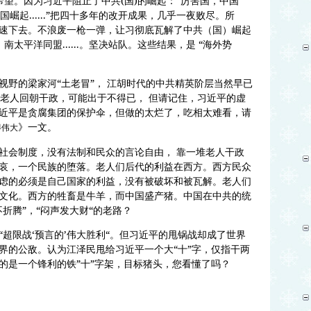
希望。因为习近平阻止了中共(国)的崛起：“厉害国，中国
国崛起......”把四十多年的改开成果，几乎一夜败尽。所
速下去。不浪废一枪一弹，让习彻底瓦解了中共（国）崛起
太平洋同盟......。坚决站队。这些结果，是 “海外势
视野的梁家河“土老冒”， 江胡时代的中共精英阶层当然早已
的老人回朝干政，可能出于不得已， 但请记住，习近平的虚
近平是贪腐集团的保护伞，但做的太烂了，吃相太难看，请
》一文。
得伟大
社会制度，没有法制和民众的言论自由， 靠一堆老人干政
哀，一个民族的堕落。老人们后代的利益在西方。西方民众
虑的必须是自己国家的利益，没有被破坏和被瓦解。老人们
文化。西方的牲畜是牛羊，而中国盛产猪。中国在中共的统
折腾”，“闷声发大财“的老路？
超限战‘预言的’伟大胜利“。但习近平的甩锅战却成了世界
界的公敌。认为江泽民甩给习近平一个大“十”字，仅指干两
的是一个锋利的铁”十”字架，目标猪头，您看懂了吗？