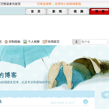
设万维读者为首页
万维读者网 -- 全球华人的精神家园
首 页
新 闻
视 频
博 客
志
控制面板
个人相册
给我留言
的博客
由的观察及思考，以及常识和逻辑的平台
兆
2022-10-05 11:19:17