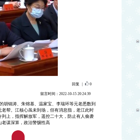
回复
|
0
留言时间：2022-10-15 20:24:39
中的胡锦涛、朱镕基、温家宝、李瑞环等元老悉数到
元老帮。江核心虽未到场，但有消息指，老江此时
专列上，指挥解放军，遥控二十大，防止有人偷袭
山老谋深算，政治警惕性高