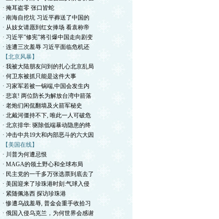
· 掩耳盗零 张口皆蛇
· 南海自挖坑 习近平葬送了中国的
· 从妓女请愿到红女捧场 看袁称帝
· 习近平”修宪”将引爆中国走向剧变
· 连遭三次羞辱 习近平面临危机还
【北京风暴】
· 我被大陆朋友问到的扎心北京乱局
· 何卫东被抓只能是这件大事
· 习家军若被一锅端,中国会发生内
· 悲哀! 两位防长为解放台湾中箭落
· 老炮们闲侃翻墙及火箭军秘史
· 北戴河僵持不下, 唯此一人可破危
· 北京排华: 驱除低端暴动隐患的终
· 冲击中共19大和内部恶斗的六大因
【美国在线】
· 川普为何遭忌恨
· MAGA的领土野心和全球布局
· 民主党的一千多万张选票到底去了
· 美国迎来了珍珠港时刻:气球入侵
· 紧随佩洛西 探访珍珠港
· 惨遭乌战羞辱, 普金会重手收拾习
· 俄国入侵乌克兰，为何世界会感谢