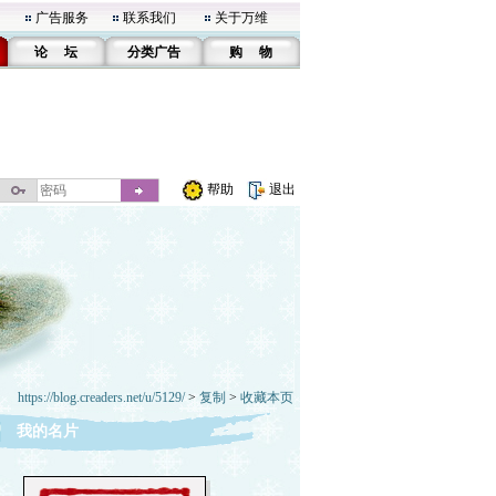
广告服务
联系我们
关于万维
论 坛
分类广告
购 物
帮助
退出
https://blog.creaders.net/u/5129/
>
复制
>
收藏本页
我的名片