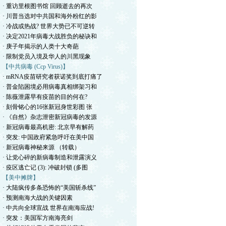
· 重访里根图书馆 回顾逝去的再次
· 川普当选对中共国和海外粉红的影
· 冷战或热战? 世界大势已不可逆转
· 决定2021年病毒大战胜负的秘诀和
· 庚子年揭示的人类十大奇葩
· 限制党员入境及华人的川黑现象
【中共病毒 (Ccp Virus)】
· mRNA疫苗研究者获诺奖到底打痛了
· 普金陷困境必用病毒真相绑架习和
· 陈薇泄露早有疫苗的目的何在?
· 刻骨铭心的16张新冠身世彩图 张
· 《自然》杂志泄密新冠病毒的发源
· 新冠病毒最高机密: 北京早有解药
· 突发: 中国政府紧急呼吁在美中国
· 新冠病毒神秘来源 （转载）
· 让党心碎的新病毒制造和泄露演义
· 疫区逃亡记 (3): 冲破封锁 (多图
【美中摊牌】
· 大陆疯传多条恐怖的“美国斩杀线”
· 预测南海大战的关键因素
· 中共向全球宣战 世界在南海应战!
· 突发：美国军方南海亮剑