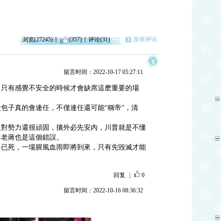
浏览(27245)
(357)
评论(31)
发表评论
留言时间：2022-10-17 05:27:11
，只有感覺不安全的時候才會缺席這麽重要的場
包子真的會連任，不僅連任還可能“稱帝”，清
反對勢力還很頑固，攘外必先安內，川普就是不懂
年老蔣也是這個錯誤。
路已死，一場腥風血雨即將到來，只有先毀滅才能
回复
|
0
留言时间：2022-10-16 08:36:32