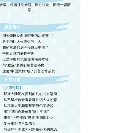
话。
最新发布
· 闭关锁国及向阳院里的甜蜜蜜 （
· 科学的巨人vs虚伪的小人
· 我的富豪邻居仓惶逃出中国了
· 中国足球与盛世中国
· 王爱琳案的风暴席卷海外华社
· 与“政庇”老侨们聊非法移民
· 这位“中国大妈”成了川普访华前的
分类目录
【文庙论坛】
· 我被大陆朋友问到的扎心北京乱局
· 从三星堆传奇看香港世纪大火的悲
· 从加州大学频繁获诺贝尔奖谈起
· 用“五四”的眼光看“盛世中国”
· 川普“正在摧毁”世界 美国却处之
· 复兴崛起与再次伟大
· 当你的祖国成为邪恶轴心国的首恶