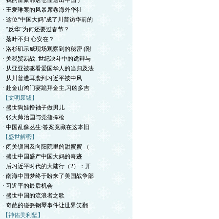
· 我的富豪邻居仓惶逃出中国了
· 王爱琳案的风暴席卷海外华社
· 这位“中国大妈”成了川普访华前的
· “反华”为何还要过春节？
· 落叶不归 心安在？
· 洛杉矶示威现场观察到的秘密 (附
· 关税贸易战: 世纪决斗中的诡辩与
· 从亚亚被驱看爱国华人的当归及法
· 从川普遭耳袭到习近平被中风
· 赴金山鸿门宴跪拜金主,习凶多吉
【文明废墟】
· 盛世狗娃撸袖子做男儿
· 张大帅治国与党指挥枪
· 中国乱像丛生:答案竟藏在这本旧
【盛世解密】
· 闭关锁国及向阳院里的甜蜜蜜 （
· 盛世中国盛产中国大妈的奇迹
· 后习近平时代的大陆行（2）：开
· 南海中国梦终于盼来了美国战争部
· 习近平的最后机会
· 盛世中国的流浪者之歌
· 奇葩的碰瓷钢琴事件让世界笑翻
【神佑美利坚】