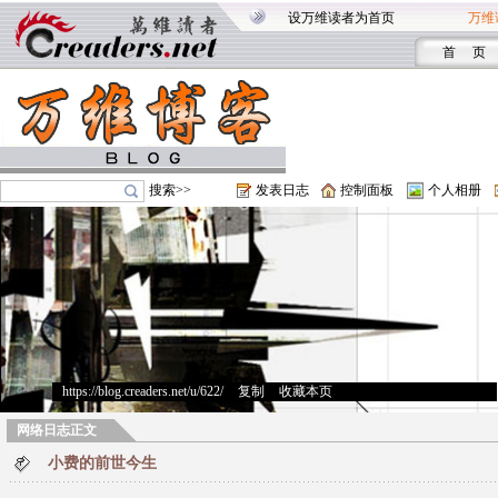
设万维读者为首页
万维
首 页
搜索>>
发表日志
控制面板
个人相册
https://blog.creaders.net/u/622/
>
复制
>
收藏本页
网络日志正文
小费的前世今生