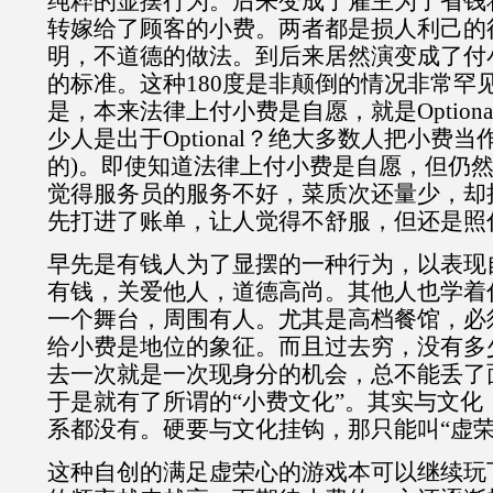
纯粹的显摆行为。后来变成了雇主为了省钱
转嫁给了顾客的小费。两者都是损人利己的
明，不道德的做法。到后来居然演变成了付
的标准。这种180度是非颠倒的情况非常罕
是，本来法律上付小费是自愿，就是Option
少人是出于Optional？绝大多数人把小费当作了M
的)。即使知道法律上付小费是自愿，但仍
觉得服务员的服务不好，菜质次还量少，却把
先打进了账单，让人觉得不舒服，但还是照
早先是有钱人为了显摆的一种行为，以表现
有钱，关爱他人，道德高尚。其他人也学着
一个舞台，周围有人。尤其是高档餐馆，必
给小费是地位的象征。而且过去穷，没有多
去一次就是一次现身分的机会，总不能丢了
于是就有了所谓的“小费文化”。其实与文化
系都没有。硬要与文化挂钩，那只能叫“虚荣
这种自创的满足虚荣心的游戏本可以继续玩