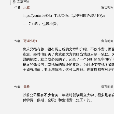
文章评论
作者：
天雅
留言时间：20
https://youtu.be/Q9a--Td8JC4?si=LyNW4Bl1W9U-HVyu
---- 7：45， 也谈小费。
作者：
万湖小舟1
留言时间：20
赞乐兄很有趣，很有历史感的文章和介绍。不仅小费，而
贵族。那时他们买了房就很大方的给当地政府捐一笔款。
愿的捐款，就当成必须的了。还给了一个好听的名字“财产
税后的钱买的，或税后的钱还的贷款。为何还要交税？如
子如有增值，要上增值税，这可以理解。但政府都有对房
作者：
天雅
留言时间：20
以前公司里有不少老美，年轻时就读州立大学，很多是靠自己在
付学费（假期，全职）和生活费（短工）的。