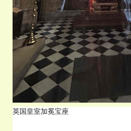
英国皇室加冕宝座