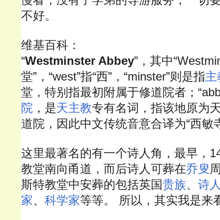
不好。
维基百科：
“
Westminster Abbey
”，其中“Westmi
堂”，“west”指“西”，“minster”则是指
主
堂，特别指最初附属于修道院者；“abb
院
，是
天主教
专有名词，指该地原为
道院，因此中文传统音意合译为“西敏寺
这里最著名的有一个诗人角，最早，
1
教堂南向甬道，而后诗人可葬在
乔叟
斯特教堂中安葬的包括英国
贵族
、
诗
家
、
科学家
等等。 所以，其实我是来