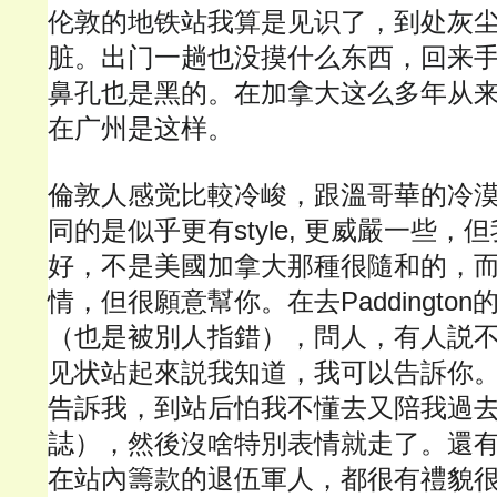
伦敦的地铁站我算是见识了，到处灰
脏。出门一趟也没摸什么东西，回来
鼻孔也是黑的。在加拿大这么多年从
在广州是这样。
倫敦人感觉比較冷峻，跟溫哥華的冷
同的是似乎更有style, 更威嚴一些
好，不是美國加拿大那種很隨和的，
情，但很願意幫你。在去Paddingto
（也是被別人指錯），問人，有人説
见状站起來説我知道，我可以告訴你
告訴我，到站后怕我不懂去又陪我過
誌），然後沒啥特別表情就走了。還
在站內籌款的退伍軍人，都很有禮貌