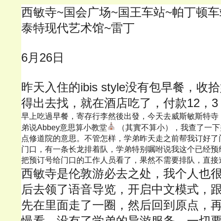
西敏寺~国会广场~国王车站~帕丁顿车
泰特现代艺术馆~雷丁
6月26日
昨天入住的ibis style没有包早餐，
得出去找，就在酒店吃了，付款12，3
早上吃過早餐，寄存行李然後出發，今天去威斯敏斯特寺，Westmi
弟说Abbey意思算小教堂
 （其實不算小），我查了一下
点修道院的意思。不管怎样，学弟昨天走之前帮我订好了
门口，有一条长龙排着队，学弟特别嘱咐说我这个已经预
把预订号给门口的工作人员看了，果然不需要排队，直接
西敏寺是伦敦游必去之处，我个人也
后去领了语音导览，开启中文模式，
先在里面走了一圈，然后回到原点，
慢看，没有了学弟的导游服务，一切