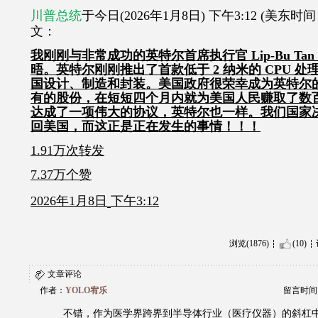
川普总统
于今日
(2026
年
1
月
8
日
)
下午
3:12 (
美东时间
文：
我刚刚与非常成功的英特尔首席执行官
Lip-Bu Tan
晤。英特尔刚刚推出了首款低于
2
纳米的
CPU
处
国设计、制造和封装。美国政府很荣幸成为英特尔
有的股份，在短短四个月内就为美国人民赚取了数
达成了一项伟大的协议，英特尔也一样。我们国家
回美国，而这正是正在发生的事情！！！
1.91
万次转发
7.37
万个赞
2026
年
1
月
8
日
下午
3:12
浏览(1876)
(10)
文章评论
作者：
YOLO宥乐
留言时间：20
不错，作为医学界跨界到半导体行业（医疗仪器）的斜杠