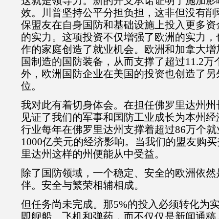
这就是领导力。新的开支承诺证明了施加影
效。川普坚持公平分担负担，这非但没有削
保盟友在自身国防和基础设施上投入更多资
的实力。这项投资不仅增强了欧洲的实力，
作的家庭创造了就业机会。欧洲和加拿大增
国制造的国防装备，从而支撑了超过
11.2
万
外，欧洲国防企业在美国的投资也创造了另
位。
我对此有着切身体会。在担任佛罗里达州州
见证了我们的军事和国防工业成长为本州经
行业每年在佛罗里达州支撑着超过
86
万个就
1000
亿美元的经济影响。当我们的盟友购买
里达州这样的州便能从中受益。
除了国防领域，一个稳定、安全的欧洲依然
伴。安全与繁荣相辅相成。
但任务尚未完成。那
5%
的投入必须转化为
即舰船、飞机和弹药，而不仅仅是新闻通稿