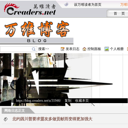
设万维读者为首页
万维
首 页
搜索>>
发表日志
控制面板
个人相册
https://blog.creaders.net/u/31946/
>
复制
>
收藏本页
网络日志正文
北约因川普要求盟友多做贡献而变得更加强大