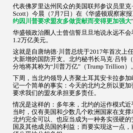
代表佛罗里达州民众的美国联邦参议员里克
Scott
）今晨（
7
月
7
日）在《华盛顿观察家报
约因川普要求盟友多做贡献而变得更加强大
华盛顿政治圈人士曾信誓旦旦地说永远不会
1.2
万亿美元。
这就是自唐纳德·川普总统于
2017
年首次上
大新增的国防开支。北约秘书长马克·吕特
分地将其称为“川普万亿”（
Trump Trillion
）
下周，当北约领导人齐聚土耳其安卡拉参加
记一个简单的事实：今天的北约之所以更加
要求我们的盟友承担更多责任。
情况是这样的：多年来，北约的运作模式近乎
当时，仅有美国和少数几个欧洲国家在支撑
北约完全可以、也应当成为一种务实强硬的
国及其他成员国的利益；而要实现这一点，