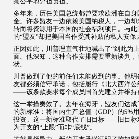
须公平地分担负担。
多年来，历任美国总统都曾要求欧洲在自身
金。许多盟友一边依赖美国纳税人，一边却
转而将资源用于本国的社会福利项目。与此
的“盟友”却把美国当作受其补贴的私人安保
正因如此，川普理直气壮地喊出了“到此为止
面。他深知，这种合作安排需要重新谈判，
状。
川普做到了他的前任们未能做到的事。他明
友都必须信守承诺，包括履行《北大西洋公
——该条款要求每个成员国首先建立并维持
这一举措奏效了。去年在海牙，盟友们达成
的新标准：将国内生产总值（
GDP
）的
5%
投资。这一新标准取代了旧目标——旧目标
为开支的“上限”而非“底线”。