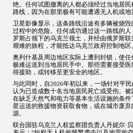
绝。任何试图撤离的人都必须经过当地居民
路线，因为在那里极有可能遭遇无人机或地
卫星影像显示，这条路线沿途有多辆被烧毁
过程中的危险。任何成功通过这一路线的人
罗斯占领下的乌克兰领土，并经由俄罗斯联
艰难的旅程，才能抵达乌克兰政府控制地区
奥列什基及周边地区实际上遭到封锁，使任
极难运送到当地居民手中。那些需要接受医
得援助，或转移至更安全的地区。
与此同时，自
2026
年初以来，一场针对平民
认为已造成数十名当地居民死亡或受伤。被
在缺乏天然气和电力等基本生活设施的条件
星运送的救援物资获取食物，或在城市废弃
源。
联合国驻乌克兰人权监察团负责人丹妮尔
·
表示：
“
短程无人机的频繁袭击以及地雷的