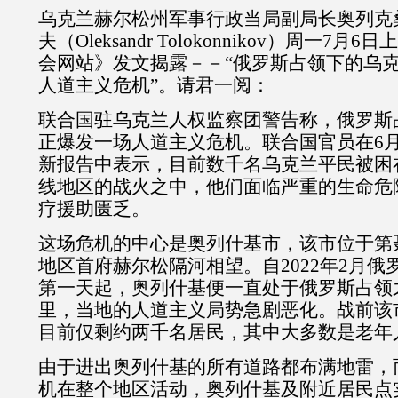
乌克兰赫尔松州军事行政当局副局长奥列克
夫（
Oleksandr Tolokonnikov
）周一
7
月
6
日上
会网站》发文揭露－－
“
俄罗斯占领下的乌
人道主义危机
”
。请君一阅：
联合国驻乌克兰人权监察团警告称，俄罗斯
正爆发一场人道主义危机。联合国官员在
6
新报告中表示，目前数千名乌克兰平民被困
线地区的战火之中，他们面临严重的生命危
疗援助匮乏。
这场危机的中心是奥列什基市，该市位于第
地区首府赫尔松隔河相望。自
2022
年
2
月俄
第一天起，奥列什基便一直处于俄罗斯占领
里，当地的人道主义局势急剧恶化。战前该
目前仅剩约两千名居民，其中大多数是老年
由于进出奥列什基的所有道路都布满地雷，
机在整个地区活动，奥列什基及附近居民点