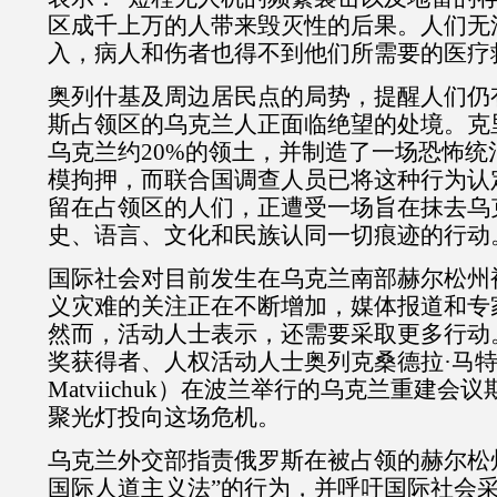
区成千上万的人带来毁灭性的后果。人们无
入，病人和伤者也得不到他们所需要的医疗
奥列什基及周边居民点的局势，提醒人们仍
斯占领区的乌克兰人正面临绝望的处境。克
乌克兰约
20%
的领土，并制造了一场恐怖统
模拘押，而联合国调查人员已将这种行为认
留在占领区的人们，正遭受一场旨在抹去乌
史、语言、文化和民族认同一切痕迹的行动
国际社会对目前发生在乌克兰南部赫尔松州
义灾难的关注正在不断增加，媒体报道和专
然而，活动人士表示，还需要采取更多行动
奖获得者、人权活动人士奥列克桑德拉
·
马
Matviichuk
）在波兰举行的乌克兰重建会议
聚光灯投向这场危机。
乌克兰外交部指责俄罗斯在被占领的赫尔松
国际人道主义法
”
的行为，并呼吁国际社会