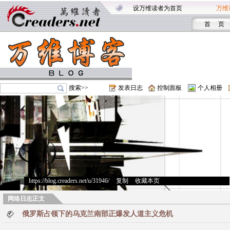
设万维读者为首页
万维
首 页
搜索>>
发表日志
控制面板
个人相册
https://blog.creaders.net/u/31946/
>
复制
>
收藏本页
网络日志正文
俄罗斯占领下的乌克兰南部正爆发人道主义危机