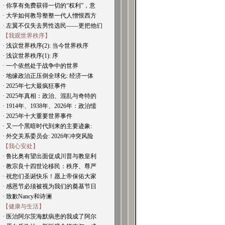
· 你享有免费获得一切的“权利”，意
· 大学如何教导整整一代人憎恨西方
· 左翼不仅失去男性选民——更把他们
【我观世界秩序】
· 浅议世界秩序(2): 当今世界秩序
· 浅议世界秩序(1): 序
· 一个依然处于战争中的世界
· 地缘政治正压倒全球化: 经济一体
· 2025年七大最疯狂事件
· 2025年真相：政治、混乱与奇特的
· 1914年、1938年、2026年：政治懦
· 2025年十大重要世界事件
· 又一个黑暗时代到来的主要迹象:
· 外交关系委员会: 2026年冲突风险
【我心安处】
· 鲁比奥有望出面促成川普与教皇利
· 教宗良十四世论移民：秩序、尊严
· 祝您们圣诞快乐！愿上帝保佑大家
· 感恩节必须被视为我们的奠基节日
· 致歉Nancy和诗澜
【健康与生活】
· 医治阿尔茨海默病患的我成了阿尔