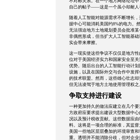
不对称关系。在一个地方网络论坛中
自己的帖子
——
这是一个虽小却耐人
随着人工智能对能源需求不断增长，
据中心可能消耗美国约
8%
的电力。
无法强迫地方土地规划委员会批准某
非偶然形成，但当扩大人工智能基础
实会带来摩擦。
这一现实使这些争议不仅仅是地方性
位对于美国经济实力和国家安全至关
优势。随后出台的人工智能行动计划
设施，以及在国际外交与合作中发挥
的技术联盟。然而，这些雄心壮志却
但无法凌驾于地方土地使用管理权之
争取支持进行建设
一种更加持久的做法应建立在几个要
方政府应要求提出建设大型数据中心
况以及预计税收贡献。这些数据应由
料。这将是一项合理的标准，其监督
美国一些地区层层叠加的环境审查和
重。透明并不能消除分歧，但对企业