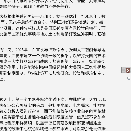
，某项目的批评者公开承认，他们使用人工智能工具来撰写
寻味的例子，体现了依赖与不信任并存。
这些紧张关系还将进一步加剧。据一些估计，到
2030
年，数
然而，无论是总统行政命令、特别工作组还是激励计划，都
个项目。这种分权模式是美国联邦制度有意设计的特征，而
设施等国家优先事项与地方土地利用偏好发生冲突时，它确
的冲突。
2025
年，白宫发布行政命令，强调人工智能领导地
重要，并要求建立一个协调一致的框架，以维持美国的技术
围绕三大支柱构建联邦战略：加速创新、建设人工智能基础
领导作用，打造能够制衡中国崛起并扩大美国人工智能优势
受到制度限制。联邦政策可以加快研究、投资和标准制定，
上。
素之上。第一个要素是标准化透明度。在批准许可之前，地
的企业公布可核实的信息，包括用水量、电力需求、排放情
独立分析人员进行审查，而不能仅仅依赖企业自身的宣传材
力度将强于过去普遍存在的最低限度监管，但又远不像如今
审批程序那样繁琐，以至于使任何建设项目都变得困难重
披露的数据中心核心影响进行独立审查，可以减少毫无依据