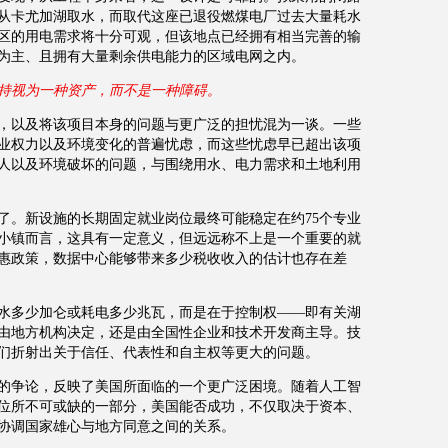
从卡尤加湖取水，而取代这座已退役燃煤电厂过去大量耗水
区的用电需求将十分可观，但该地点已经拥有相当完善的输
为主、且拥有大量剩余供电能力的区域电网之内。
持视为一种资产，而不是一种障碍。
，以及将该项目本身的问题与更广泛的担忧混为一谈。一些
业权力以及环境变化的普遍忧虑，而这些忧虑早已超出该项
人以及环境破坏的问题，与围绕用水、电力需求和土地利用
了。新设施的长期固定就业岗位最终可能稳定在约
75
个专业
小镇而言，这具有一定意义，但远远称不上是一个重要的就
惠政策，数据中心能够带来多少税收收入的估计也存在差
水多少加仑或耗电多少兆瓦，而是在于控制权
——
即有关湖
由地方机构决定，还是由全国性企业和技术开发商主导。技
们折射出关于信任、代表性和自主权等更大的问题。
的争论，反映了美国所面临的一个更广泛困境。随着人工智
位所不可或缺的一部分，美国能否成功，不仅取决于资本、
协调国家雄心与地方同意之间的关系。