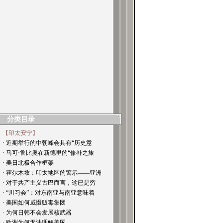
分类目录
【印太安宁】
· 近期举行的中朝峰会具有“历史意
· 马可·鲁比奥在新德里的“修补之旅
· 美日北极合作框架
· 霍尔木兹：印太地区的警示——亚洲
· 对于共产主义古巴而言，这已是穷
· “川习会”：对东南亚与南亚意味着
· 美国如何威慑贩毒集团
· 为何日韩不会发展核武器
· 欧洲为何无法理解美国