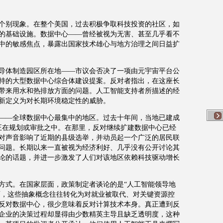
个别现象。在整个美国，过去积极争取科技投资的社区，如
的基础设施。数据中心
——
曾经被视为无害、甚至几乎看不
中的敏感焦点，暴露出国家技术雄心与地方治理之间日益扩
导体制造园区所在地
——
市议会否决了一项由元宇宙平台公
持的大型数据中心综合体建设提案。反对者指出，在这座长
带来用水和热排放方面的问题。人工智能支持者所描述的经
新定义为对长期环境稳定性的威胁。
——
全球数据中心最集中的地区。过去十年间，当地已建成
正在规划或审批之中。在那里，反对继续扩建数据中心已经
对声音影响了近期的县级选举，并动员起一个广泛的居民联
问题。长期以来一直被视为经济利好、几乎没有公开讨论其
论的话题，并进一步激发了人们对该地区依赖科技驱动增长
方式。在国家层面，政策制定者谈论的是
“
人工智能领导地
面，这些抽象概念往往转化为对就业被取代、对关键资源控
反对数据中心，很少意味着反对计算技术本身。真正遭到反
企业的决策过程却显得由少数精英主导且缺乏透明度，这种