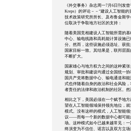
《外交事务》杂志周一
7
月
6
日刊发曾
Kreps
）的评论－－
“
建设人工智能的
技术政策研究所所长、及布鲁金斯学
位取决于争取地方社区的支持：
随着美国竞相建设人工智能所需的基
中心、输电线路和高耗能计算设施已
分。然而，这些设施必须选址、获批
国家目标一致。其结果是，联邦层面
不断扩大。
国家雄心与地方权力之间的这种紧张
规划、审批和建设均通过全国统一协
国共产党将数据中心、输电通道和能
式也伴随着自身的政治和社会风险，
者责任的法律和政治机制的社区。然
相比之下，美国必须在一个赋予地方
望在人工智能领域保持领先地位，就
模式。没有这样的模式，人工智能领
议
——
而每一个新的数据中心都可能
场。这种模式如今已越来越常见：一
终演变为不信任、谣言以及双方立场