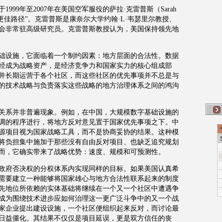
于
1999
年至
2007
年在美国空军服役的萨拉
·
克雷普斯（
Sarah
更佳路径
”
。克雷普斯是康奈尔大学约翰
·L·
韦瑟里尔教授、
会非常驻高级研究员。克雷普斯教授认为，美国保持领先地
础设施，它面临着一个制约因素：地方层面的合法性。数据
经成为战略资产，是经济竞争力和国家实力的核心组成部
并长期运营于各个社区，而这些社区的优先事项并不总是与
的技术战略与负责落实这些战略的地方治理体系之间的鸿沟
关系并非普遍现象。例如，在中国，大规模数字基础设施的
调的程序进行，将地方反对意见置于国家优先事项之下。中
源项目视为国家战略工具，而不是协商妥协的结果。这种模
将负担集中施加于那些没有自由反对项目、也缺乏追究规划
而，它确实带来了战略优势：速度、规模和可预测性。
政府否决权的分权体系内实现同样的目标。如果美国认真希
需要建立一种能够将国家雄心与地方合法性联系起来的制度
先地位所依赖的实体基础将继续在一个又一个社区中遭遇争
成为围绕技术进步应如何治理这一更广泛斗争中的又一个战
家企业提出建设设施，一个社区便组织起来反对，而讨论最
日益僵化。其结果不仅仅是项目延误，更是双方信任的丧