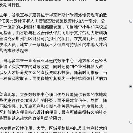
长期可行性。
去年，谷歌宣布扩建其位于得克萨斯州米德洛锡安现有的数
0
亿美元云计算和人工智能基础设施投资计划的一部分。公
了一座新的太阳能和电池储能设施，向当地中小学和高校提
元基金，由谷歌与社区合作伙伴共同用于支持劳动力培训项
善得克萨斯州社区能源可负担性的项目。在艾奥瓦州，微软
技术人员，建立了一条规模不大但具有持续性的本地人才培
营需求联系起来。
。当地多年来一直承载亚马逊的数据中心，地方学区已经从
获得了实实在在的财政收益，同时还得到企业对机器人教
以及人才培养奖学金的直接资助和投资。随着时间推移，当
一种资源索取者，而更多地将其视为一种持续回馈社区的力
普遍现象。大多数数据中心项目仍然只能提供有限的本地就
些优惠往往会加深人们的怀疑，而不是建立信任。然而，随
不断增强，以互惠互利和长期合作关系为基础的发展模式，
区利益纳入项目核心设计的项目，最有可能获得持久的社会
将面临越来越大的政治和监管阻力。
够发挥建设性作用。大学、区域规划机构以及非营利技术组