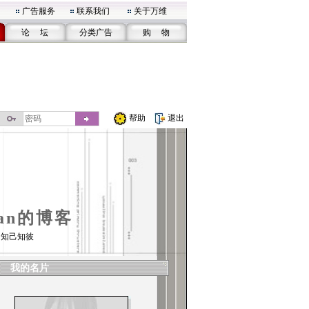
广告服务
联系我们
关于万维
论 坛
分类广告
购 物
帮助
退出
san的博客
 知己知彼
我的名片