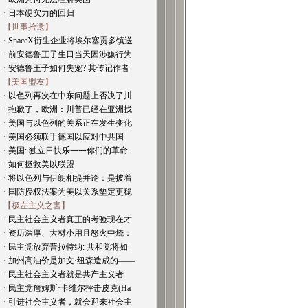
· 日本硬实力的回归
【世事拾遗】
· SpaceX衍生企业将埃尔塞贡多镇送
· 前安德鲁王子生日当天因涉嫌行为
· 安德鲁王子如何失宠? 其传记作者
【美国盟友】
· 以色列再次在中东问题上否决了川
· 抱歉了，欧洲：川普已经在亚洲找
· 美国与以色列的关系正在发生变化
· 美国必须联手德国以应对中共国
· 美国: 独立日快乐一一你们的革命
· 如何拯救美以联盟
· 将以色列与伊朗相提并论：是披着
· 国防授权法案为美以关系垫定更稳
【极左主义之害】
· 民主社会主义者真正的考验现在才
· 资历深厚、大材小用且怒火中烧：
· 民主党放弃普拉特纳: 共和党将如
· 加州高油价是加文·纽森造成的——
· 民主社会主义者就是共产主义者
· 民主党詹姆斯·卡维尔抨击皮克(Ha
· 引进社会主义者，就会迎来社会主