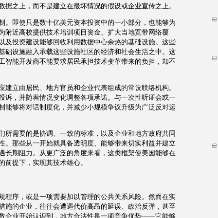
数据之上，而不是建立在最坏情况的假设或企业宣传之上。
制。即使只是数十亿美元资本投资中的一小部分，也能够为
为附近高校提供技术培训项目资金、扩大当地宽带网络覆
以及投资建设能够回收利用数据中心余热的基础设施。这些
基础设施融入承载这些设施社区的经济和社会生活之中。这
工智能开发商不能要求居民承担技术变革带来的负担，却不
应建立由居民、地方官员和企业代表组成的常设联络机构。
投诉，并随着情况变化调整各项承诺。与一次性听证会或一
制能够将对话制度化，并减少小规模争议升级为广泛反对运
们所需要的是协调、一致的标准，以及企业和地方政府共同
性。那些从一开始就具备透明度、能够带来切实利益并建立
遇长期阻力。从更广泛的角度来看，这类框架使美国能够在
的前提下，实现其技术雄心。
规程序，或是一项需要加以管理的公共关系风险。然而在实
措施的企业，往往会遭遇代价高昂的延误、政治反弹，甚至
数企业开始认识到，地方合法性是一项竞争优势
——
它能够