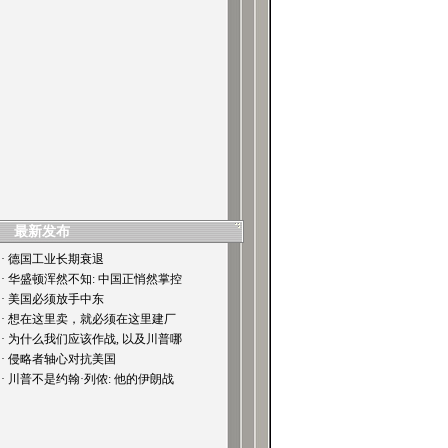
最新发布
· 德国工业长期衰退
· 华盛顿浑然不知: 中国正悄然掌控
· 美国必须放手中东
· 想在这里卖，就必须在这里建厂
· 为什么我们应该作战, 以及川普哪
· 侵略者轴心对抗美国
· 川普不是约翰·列侬: 他的伊朗战