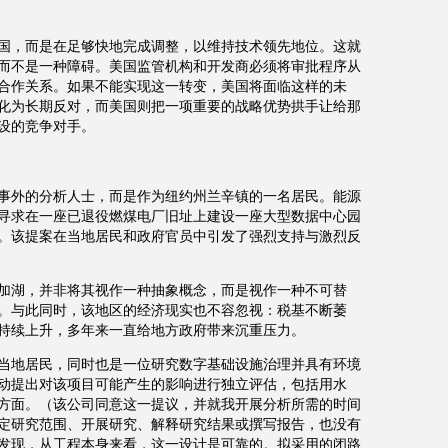
国，而是在足够快地完成调整，以维持技术领先地位。这就
而不是一种障碍。美国监管机构和开发商必须将审批程序从
合作关系。如果不能实现这一转变，美国将面临这样的未
化为长期反对，而美国则把一项重要的战略优势拱手让给那
设的竞争对手。
事外的分析人士，而是作为纽约州兰辛镇的一名居民。能源
寻求在一座已退役燃煤电厂旧址上建设一座大型数据中心园
。该提案在当地居民和政府官员中引发了强烈支持与激烈反
加湖，并非将其视作一种抽象概念，而是视作一种不可替
。与此同时，该地区的经济现实也不容忽视：税基不断萎
持续上升，多年来一直给地方政府带来沉重压力。
当地居民，同时也是一位研究数字基础设施治理并具有环境
动提出对该项目可能产生的影响进行独立评估，包括用水
方面。（该公司同意这一提议，并就我开展分析所需的时间
定研究范围、开展研究、解释研究结果或撰写报告，也没有
发现，从工程本身来看，这一设计是可靠的。拟采用的闭路