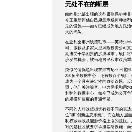
无处不在的断层
纽约州北部出现的这些紧张局势并非
今正重新评估自己愿意承载何种类型
见的设施
——
如今已经成为地方政治
大的鸿沟。
在亚利桑那州钱德勒市
——
英特尔半
司、微软及多家大型风险投资公司支
期遭受干旱困扰的沙漠城市，项目将
济发展机会，被当地居民和市议员重
类似的情况也出现在弗吉尼亚州北部
250
多座数据中心，还有数百个项目
成为一个具有决定性的政治议题。反
盟，他们关注噪音、电力需求和用水
利弊的数据中心，如今已成为公开争
的规模和速度的普遍怀疑。
不同的人对这些担忧有着不同的表达
位
”
和
“
创新生态系统
”
。而在地方层
制权减弱以及能源价格上涨的担忧。
对的是社区被要求承担基础设施，而