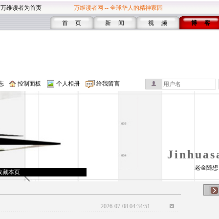
设万维读者为首页
万维读者网 -- 全球华人的精神家园
首 页
新 闻
视 频
博 客
志
控制面板
个人相册
给我留言
Jinhua
老金随想
收藏本页
2026-07-08 04:34:51