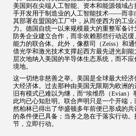
美国则在尖端人工智能、资本和能源领域占
手开发用于制造业的人工智能技术——而非
其部署在盟国的工厂中，从而使西方的工业
力。德国自统一以来规模最大的重整军备计
防务企业建立合作，而非依赖那些行动迟缓
能力的联合体。此外，像蔡司（
Zeiss
）和通
借光学和激光技术支撑起西方最先进光刻能
层次地纳入美国的半导体生态系统，而不应
境地。
这一切绝非慈善之举。美国是全球最大经济
大经济体。过去那种由美国无限期为欧洲的
旧有模式已难以为继，而“埃维昂（
Evian
）
此均已心知肚明。联合声明只是一个开端，
然柏林已得出了华盛顿多年前便已形成的共
的条件便已具备；当务之急在于落实行动。
节，立即行动。