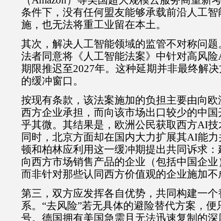
（
Amazon
）等美国超大规模云服务商重新
条件下，没有任何盟友能够承载前沿人工智
施，也无法将重工业留在本土。
其次，解决人工智能领域的监管不对称问题
法者同意将《人工智能法案》中针对高风险
期限推迟至
2027
年。这种延期并非最终解决
的缓冲窗口。
按现有条款，该法案施加的负担主要由向欧
西方企业承担，而向该市场出口较少的中国
乎其微。其结果是，欧洲公民获取西方
AI
技
同时，北京方面却在国内大力扩展其
AI
能力
顿和柏林应利用这一缓冲期提出共同诉求：
向西方市场销售产品的企业（包括中国企业
而非针对那些认同西方价值观的企业施加不
第三，双方应发挥各自优势，共同构建一个
系。“去风险”若无具体的避险替代方案，便
号。德国拥有美国急需且无法迅速复制的深