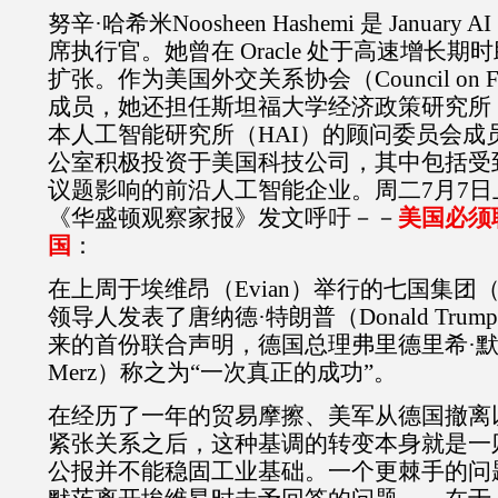
努辛·哈希米
Noosheen Hashemi
是
January AI
席执行官。她曾在
Oracle
处于高速增长期时
扩张。作为美国外交关系协会（
Council on F
成员，她还担任斯坦福大学经济政策研究所
本人工智能研究所（
HAI
）的顾问委员会成
公室积极投资于美国科技公司，其中包括受
议题影响的前沿人工智能企业。周二
7
月
7
日
《华盛顿观察家报》发文呼吁－－
美国必须
国
：
在上周于埃维昂（
Evian
）举行的七国集团
领导人发表了唐纳德·特朗普（
Donald Trump
来的首份联合声明，德国总理弗里德里希·
Merz
）称之为“一次真正的成功”。
在经历了一年的贸易摩擦、美军从德国撤离
紧张关系之后，这种基调的转变本身就是一
公报并不能稳固工业基础。一个更棘手的问