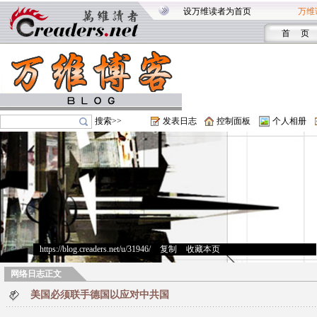
设万维读者为首页
万维
首 页
搜索>>
发表日志
控制面板
个人相册
https://blog.creaders.net/u/31946/
>
复制
>
收藏本页
网络日志正文
美国必须联手德国以应对中共国