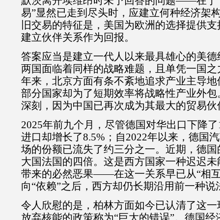
默茨离开埃维昂时未予回答的问题——在于
易”显然已走到尽头时，应建立何种经济架
旧交易的特征是，美国为欧洲的选择提供支
建立伙伴关系作为回报。
答案应当是建立一代人以来最具雄心的美德
两国面临着同样的战略难题，且单凭一国之
年来，北京方面有条不紊地追求产业主导地
部分国家却为了短期效率将战略性产业外包
深刻，因为中国已再次成为其最大的贸易伙
2025
年前九个月，尽管德国对华出口下降了
进口却增长了
8.5%
；自
2022
年以来，德国汽
场的份额已流失了约三分之一。近期，德国
大国法国的四倍。这是西方国家一种迟迟未
带来的必然恶果——在这一关系早已从“相互
向“依赖”之后，西方却仍长期沿用前一种说
令人欣慰的是，柏林方面如今已认清了这一
放弃核能的政策称为“巨大的错误”。德国经