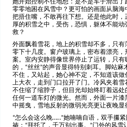
她开始控制不住地想：是不是车子滑出了
零零地困在风雪中？更可怕的画面从脑海
把捂住嘴，不敢再往下想。还是他此时，
厚的积雪之中，受伤，恐惧，躯体不能动
救？
外面飘着雪花，地上的积雪却不多，只有
零下十几度。窗户玻璃上，密布着漂亮，
案。室内安静得像世界停止了运转，只有
的，“丝丝”的声音显得特别刺耳。脚站麻
不住，又站起，她心神不定，不知道该做
上大衣，走到门口拉开了门。冷风夹着雪
不住缩了缩脖子，但目光却始终盯着远处
任何一道车灯的微光。然而，外面一片漆
中摇曳，雪地反射的微弱光亮更让夜晚显
“怎么会这么晚……”她喃喃自语，双手攥
祷：“拜托了，千万别出事。”门外的风雪