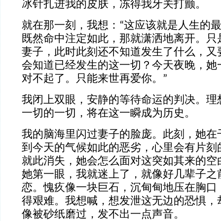
冰针扎进我的皮肤，冻得我牙关打颤。
就在那一刻，我想：“这应该就是人生的
既然命中注定如此，那就潇洒地离开。只
妻子，此时此刻还不知道发生了什么，又
会知道已经发生的这一切？今天夜晚，她
对不起了。只能来世再爱你。”
我闭上双眼，安静的等待命运的判决。理
一切的一切，将在这一瞬成为历史。
我的脑海里闪过妻子的脸庞。此刻，她在
到今天的气候如此的恶劣，心里会有片刻
就此消失，她会怎么面对这突如其来的空
她第一眼，我就迷上了，就像好几辈子之
恋。愧疚像一块巨石，沉甸甸地压在胸口
得艰难。我想喊，想发泄这无边的恐惧，
像被砂纸磨过，发不出一点声音。