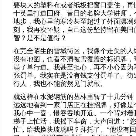
要块大的塑料布或者纸板把窗口盖住，再
十英里打道回府。昔日的名牌大学讲师，
地步，我心里的寒冷甚至超过了外面凛冽
刻，我再次怀疑，自己这份坚持留在美国
智？是不是值得？
在完全陌生的雪城街区，我像个走失的人
没有地图，也看不清被雪覆盖的标识牌，
满了单行道。我甚至担心，再不小心因为
张罚单。我实在是没有钱支付罚单了。街
行人，我也不能贸然见门就敲。
就这样在水泥钢筋的丛林里转了十几分钟
远远地看到一家门店正在挂招牌，好像是
我心中一喜，慢吞吞地开近。一个背对着
梯子上忙活，我摇下车窗，大声问道：“
忙，给我换块玻璃吗？拜托了。”他没有