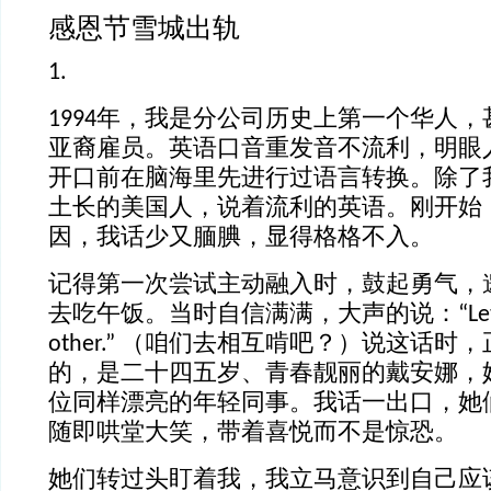
感恩节雪城出轨
1.
1994年，我是分公司历史上第一个华人
亚裔雇员。英语口音重发音不流利，明眼
开口前在脑海里先进行过语言转换。除了
土长的美国人，说着流利的英语。刚开始
因，我话少又腼腆，显得格格不入。
记得第一次尝试主动融入时，鼓起勇气，
去吃午饭。当时自信满满，大声的说：“Let’s go t
other.” （咱们去相互啃吧？）说这话时
的，是二十四五岁、青春靓丽的戴安娜，
位同样漂亮的年轻同事。我话一出口，她
随即哄堂大笑，带着喜悦而不是惊恐。
她们转过头盯着我，我立马意识到自己应