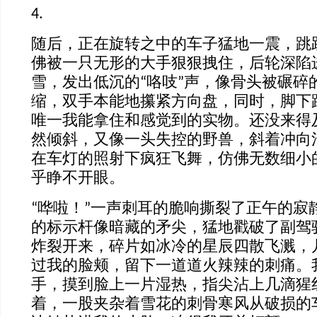
4.
随后，正在旋转之中的车子猛地一震，跳
佛被一只无形的大手狠狠拽住，后轮深陷
雪，发出低沉的“咯吱”声，像骨头被碾碎
缩，双手本能地攥紧方向盘，同时，脚下
唯一我能拿住和感觉到的实物。还没来得
然倾斜，又像一头失控的野兽，斜着冲向
在车灯的照射下疯狂飞舞，仿佛无数细小
乎睁不开眼。
“哗啦！”一声刺耳的脆响撕裂了正午的寂
的标示杆像暗藏的矛尖，猛地戳破了副驾
炸裂开来，碎片如冰冷的星辰四散飞溅，
过我的脸颊，留下一道道火辣辣的刺痛。
手，摸到脸上一片湿热，指尖沾上几滴猩
着，一股夹杂着雪花的刺骨寒风从破损的