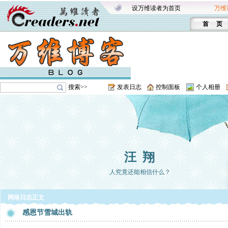
设万维读者为首页
万维
首 页
搜索>>
发表日志
控制面板
个人相册
汪 翔
人究竟还能相信什么？
网络日志正文
感恩节雪城出轨