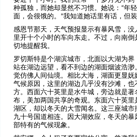
要近十个小时。我们经常一个多月见不到
种孤独，而她却显然不习惯。她说：“年
面，会很饿的。”我知道她话里有话，但
感恩节那天，天气预报显示有暴风雪，没
里开十个小时的车向东走。不过，向南倒
切地提醒我。
罗切斯特是个湖滨城市，北面以大湖为界
站在湖边远望，看不到边的湖面烟波浩渺
觉仿佛人间仙境。相比大海，湖面更显妩
气候原因，这里的湖边几乎没有沙滩，也
方。西面六十英里是水牛城，旁边就是著
布，美加两国共享的奇观。东面六十英里
湖区，却以冬天的大雪闻名。这三座城市排
九十号国道相连。因大湖效应，冬天的暴
部特有的气候现象。