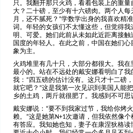
只。我翻开那只火鸡，看着包装上的重量
大？二十磅，至少有十六磅肉。两个人每
月，还不腻死？”学数学出身的我喜欢精
词。年轻的女孩们不太懂这些，但觉得我这
明、可爱。她们此前从未如此近距离接触
国度的年轻人。在此之前，中国在她们心
象为主。
火鸡堆里有几十只，大部分都很大。我在
最小的。站在不远处的戴安娜看明白了我
我：“四五磅的估计没有。这只才十二磅
就它吧？”这是我第一次见识到美国人能
乡的土鸡，两斤就很肥了。我感到不可思
戴安娜说：“要不到我家过节，我给你烤
赖。”这是她第N+1次邀请，但我依然像
有答应。我知她也知，妻子在康涅狄格读