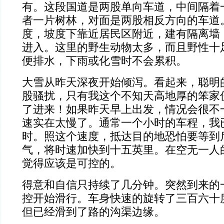
有。这段国道是两股单向车道，中间隔着
者一片树林，对面是两股相反方向的车道
度，坡度下靠近居民区附近，建有隔离墙
进入。这里的野生动物太多，而且野性十
便排水，下雨或化雪时不会累积。
大雪从昨天深夜开始倾泻。看起来，聪明
股骚扰，只有我这个不知天高地厚的笨家
了进来！如果昨天早上出发，情况会很不
速实在太慢了。通常一个小时的车程，我
时。照这个速度，抵达目的地恐怕要等到
气，将时速加快到十五英里。在空无一人
觉得应该是可控的。
得意和自信只持续了几分钟。突然到来的
控开始滑行。车身快速的旋转了三百六十
但已经滑到了路的沟渠边缘。