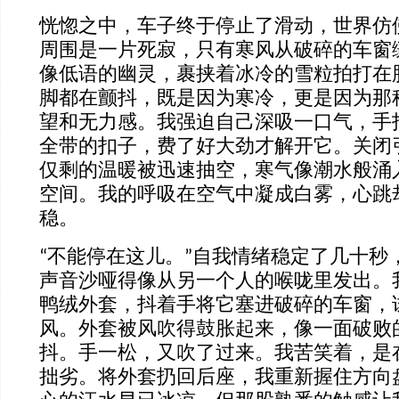
恍惚之中，车子终于停止了滑动，世界仿
周围是一片死寂，只有寒风从破碎的车窗
像低语的幽灵，裹挟着冰冷的雪粒拍打在
脚都在颤抖，既是因为寒冷，更是因为那
望和无力感。我强迫自己深吸一口气，手
全带的扣子，费了好大劲才解开它。关闭
仅剩的温暖被迅速抽空，寒气像潮水般涌
空间。我的呼吸在空气中凝成白雾，心跳
稳。
“不能停在这儿。”自我情绪稳定了几十秒
声音沙哑得像从另一个人的喉咙里发出。
鸭绒外套，抖着手将它塞进破碎的车窗，
风。外套被风吹得鼓胀起来，像一面破败
抖。手一松，又吹了过来。我苦笑着，是
拙劣。将外套扔回后座，我重新握住方向