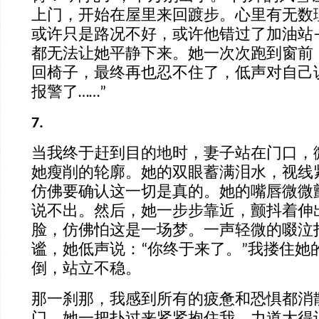
上门，开始在屋里来回踱步。心里有无数
或许只是路况不好，或许他错过了加油站
都无法让她平静下来。她一次次跑到窗前
回椅子，最终再也忍不住了，低声对自己
报警了……”
7.
当我终于赶到目的地时，妻子站在门口，
她瘦削的轮廓。她的双眼蓄满泪水，视线
仿佛要确认这一切是真的。她的嘴唇微微
说不出。然后，她一步步靠近，颤抖着伸
脸，仿佛怕这是一场梦。一声轻微的啜泣
谧，她低声说：“你终于来了。”我搂住她
倒，站立不稳。
那一刹那，我感到所有的疲惫和恐惧都消