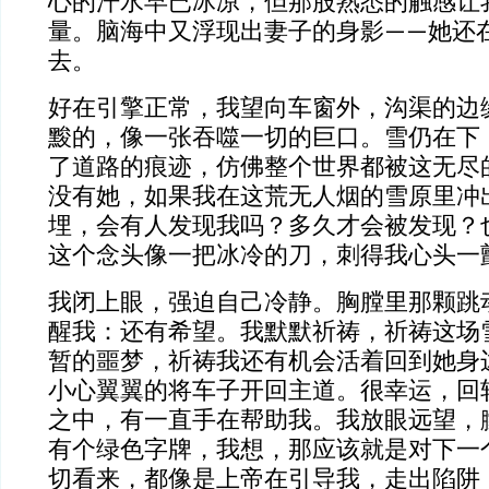
心的汗水早已冰凉，但那股熟悉的触感让
量。脑海中又浮现出妻子的身影——她还
去。
好在引擎正常，我望向车窗外，沟渠的边
黢的，像一张吞噬一切的巨口。雪仍在下
了道路的痕迹，仿佛整个世界都被这无尽
没有她，如果我在这荒无人烟的雪原里冲
埋，会有人发现我吗？多久才会被发现？
这个念头像一把冰冷的刀，刺得我心头一
我闭上眼，强迫自己冷静。胸膛里那颗跳
醒我：还有希望。我默默祈祷，祈祷这场
暂的噩梦，祈祷我还有机会活着回到她身
小心翼翼的将车子开回主道。很幸运，回
之中，有一直手在帮助我。我放眼远望，
有个绿色字牌，我想，那应该就是对下一
切看来，都像是上帝在引导我，走出陷阱