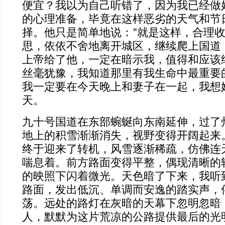
便宜？我以为自己听错了，因为我已经做
的心理准备，毕竟在这样恶劣的天气和节
择。他只是简单地说：“就是这样，合理收
思，依依不舍地离开城区，继续爬上国道
上帝给了他，一定在暗示我，值得和应该
丝毫犹豫，我知道那里有我生命中最重要
我一定要在今天晚上和妻子在一起，我想
天。
九十号国道在东部蜿蜒向东南延伸，过了
地上的积雪渐渐消失，视野变得开阔起来
终于迎来了转机，风雪逐渐稀疏，仿佛连
喘息着。前方路面变得平整，偶现清晰的
的映照下闪着微光。天色暗了下来，我听
路面，发出低沉、单调而安逸的踏实声，
荡。远处的路灯在灰暗的天幕下忽明忽暗
人，默默为这片荒凉的公路提供最后的光