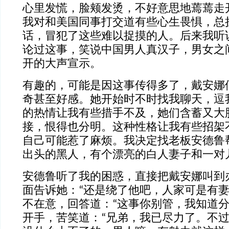
心里发慌，脸颊发烫，不好意思地蔫蔫走
我对和美国同事打交道有些心生畏惧，总
话，冒犯了这些难以捉摸的人。后来我听
论过这事，笑说中国男人真汉子，男女之
开的大声宣示。
有趣的，可能是因这事传得多了，戴安娜
奇甚至好感。她开始时不时找我聊天，逗
的热情让我有些措手不及，她们含蓄又大
接，恨得也分明。这种性格让我有些招架
自己可能惹了麻烦。我决定找老板安德鲁
出头的黑人，有个漂亮的白人妻子和一对
安德鲁听了我的困惑，直接把戴安娜叫到
面告诉她：“还是绕了他吧，人家可是有妻
不在意，回答道：“这事你别管，我知道分
开手，苦笑道：“兄弟，我已尽力了。不