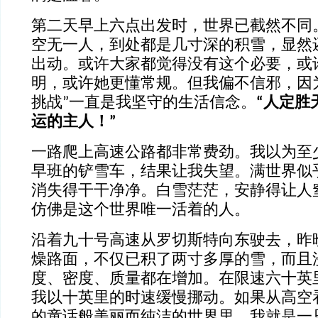
第二天早上六点出发时，世界已截然不同
空无一人，到处都是几寸深的积雪，显然
出动。或许大家都觉得没有这个必要，或
明，或许她更懂常规。但我偏不信邪，因
挑战”一直是我坚守的生活信念。
“人定胜
运的主人！”
一路爬上高速公路都非常费劲。我以为至
早班的铲雪车，结果让我失望。满世界似
消失得干干净净。白雪茫茫，安静得让人
仿佛是这个世界唯一活着的人。
沿着九十号高速从罗切斯特向东驶去，昨
燥路面，不仅已积了两寸多厚的雪，而且
度、密度、质量都在增加。在限速六十英
我以十英里的时速缓慢挪动。如果从高空
的童话般美丽而纯洁的世界里，我就是一