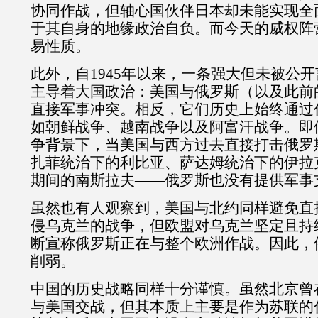
协同作战，但轴心国伙伴日本却未能实现全
于其自身的地缘政治自负。而今天的威权阵
易性质。
此外，自
1945
年以来，一条强大但未被公开
主导着大国政治：美国与俄罗斯（以及此前
直接军事冲突。相反，它们历史上始终通过
如朝鲜战争、越南战争以及阿富汗战争。即
争背景下，当美国与西方过去直接打击俄罗
扎菲统治下的利比亚、萨达姆统治下的伊拉
期间的南斯拉夫
——
俄罗斯也没有提供军事
虽然也有人观察到，美国与北约同样避免直
侵乌克兰的战争，但欧盟对乌克兰坚定且持
断宣称俄罗斯正在与整个欧洲作战。因此，
削弱。
中国的历史战略同样十分谨慎。虽然北京曾
与美国交战，但其本质上主要是作为苏联的