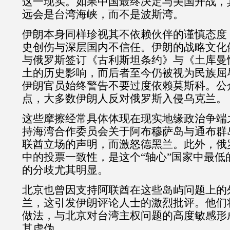
这一现实。如果中国最终决定与美国开战，
远会是台湾海峡，而不是波斯湾。
伊朗本身同样珍视其不依赖伙伴的谨慎态度
史创伤与深层国内不信任。伊朗的战略文化
与俄罗斯签订《古利斯坦条约》与《土库曼
土的历史影响，而后者至今仍被视为民族屈
伊朗官员始终警告不要过度依赖莫斯科。公
点，大多数伊朗人反对俄罗斯入侵乌克兰。
这些摩擦经常具体体现在现实地缘政治争端
持海湾合作委员会关于阿布穆萨岛与通布群
联酋立场的声明，而激怒德黑兰。此外，俄
中的投票一致性，是这个
“
轴心
”
国家中最低
的分歧尤其明显。
北京也曾因支持阿联酋在这些岛屿问题上的
兰，这引发伊朗评论人士的激烈批评。他们
做法，与北京对台湾主权问题的高度敏感形
其虚伪。