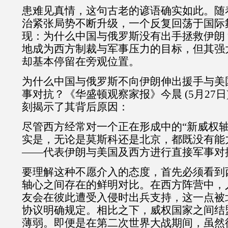
患难见真情，这句古老的谚语确实如此。随
治紧张局势不断升级，一个反复回荡于国际
现：为什么中国与俄罗斯没有出手拯救伊朗
地成为西方制裁与军事压力的目标，但其强
却基本停留在旁观位置。
为什么中国与俄罗斯不向伊朗伸出援手与美
事对抗？《华盛顿观察家报》今晨
(5
月
27
日
刻揭示了其背后原因：
尽管西方经常对一个正在形成中的
“
新威权
实是，无论是莫斯科还是北京，都既没有能
——
代表伊朗与美国及西方进行直接军事对
要理解这种不愿介入的态度，首先必须看到
轴心之间存在的鲜明对比。在西方阵营中，
友会在彼此遭受入侵时出兵支持，这一点被
协议明确规定。相比之下，威权国家之间结
薄弱。即便是在第二次世界大战期间，虽然