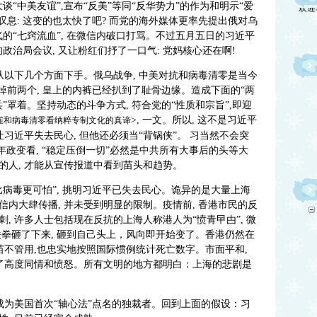
谈“中美友谊”,宣布“反美”等同“反华势力”的作为和明示“爱
头叹息: 这变的也太快了吧? 而党的海外媒体更率先提出俄对乌
气的“七窍流血”, 在微信内破口打骂。不过五月五日的习近平
的政治局会议, 又让粉红们抒了一口气: 党妈核心还在啊!
从以下几个方面下手。俄乌战争, 中美对抗和病毒清零是当今
掉前两个, 皇上的内裤已经扒到了耻骨边缘。造成下面的“两
兵”罩着。坚持动态的斗争方式, 符合党的“性质和宗旨”,即迎
>, 一文。所以, 这不是习近平
雀和病毒清零看纳粹专制文化的真谛
习近平失去民心, 但他还必须当“背锅侠”。 习当然不会突
6年政变看, “稳定压倒一切”必然是中共所有大事后的头等大
的人, 才能从宣传报道中看到苗头和趋势。
病毒更可怕”, 挑明习近平已失去民心。诡异的是大量上海
内大肆传播, 并未受到明显的限制。疫情前, 香港市民的反
, 许多人士包括现在反抗的上海人称港人为“愤青曱甴”, 微
拳砸了下来, 砸到自己头上，风向即开始变了。香港仍然在
苗不管用,也忠实地按照国际惯例统计死亡数字。市面平和,
出了高度同情和愤怒。所有文明的地方都明白：上海的悲剧是
成为美国首次“轴心法”点名的独裁者。回到上面的假设：习