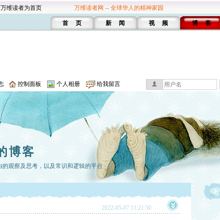
设万维读者为首页
万维读者网 -- 全球华人的精神家园
首 页
新 闻
视 频
博 客
志
控制面板
个人相册
给我留言
的博客
由的观察及思考，以及常识和逻辑的平台
2022-05-07 11:21:50