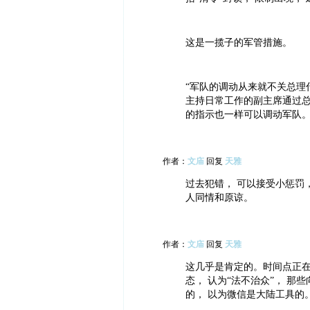
这是一揽子的军管措施。
“军队的调动从来就不关总理
主持日常工作的副主席通过
的指示也一样可以调动军队。
作者：
文庙
回复
天雅
过去犯错， 可以接受小惩罚
人同情和原谅。
作者：
文庙
回复
天雅
这几乎是肯定的。时间点正在
态， 认为“法不治众”， 那
的， 以为微信是大陆工具的