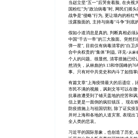
当赵立坚“五一”后哭丧着脸, 在央视大
国粉红”为“政治病毒”时, 网民们摇
战争是“侵略”行为, 更让墙内的粉红
没露脸面的, 主持与病毒“斗争”到底
假如小道消息是真的, 判断真相必须
中国“千古一帝”的三大脸面。突然扫
弹一星”, 目前仅有病毒清零的“白卫
合中央权贵的“集体”利益, 详见
<从麻
个人的问题。很显然, 清零措施已经让
然消失，从林彪的9.13和华国峰的7
事。只有对中共党史和内斗了如指掌
有篇文章“上海疫情最大的后遗症，比
市民不满的视频，讽刺文等可以在微信
抗暴政遭受到了铺天盖地的挖苦和讽刺
信上更是一面倒的疯狂镇压 。现在铁
防疫措施上与祖国切割, 除了证实疫
并对上海和各地的人道灾害, 表现
全人类的悲哀。
习近平的国际形象，也创造了历史, 