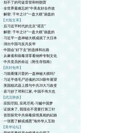
· 别不了的司徒雷登和特朗普
· 全世界最难忘的“中美友好合作故
· 解密: 千年之计“一盘大棋”崩盘的
【大陆文革】
· 后习近平时代的北京“谣言”
· 解密: 千年之计“一盘大棋”崩盘的
· 习近平一盘神秘大棋成就了大日本
· 润出中国与反共反华
· 中国会“好下去”的选择和出路
· 从麻雀和病毒清零看纳粹专制文化
· 中共党员的命运（附生存指南）
【庆封包帝】
· 习能看懂川普的一盘神秘大棋吗?
· 习近平借毛尸还魂的2024新年展望
· 美国核武器上膛与中共20大习政变
· 若习抄了邓和江家, 中国不伟大也
【武汉肺炎】
· 应阳尽阳, 应死尽死-习贼中国梦
· 证据来了, 我现在不需要打第三针
· 首部探究中共病毒疫情真相的紀錄
· 一张图了解或感恩”海外华人互助
【美华论坛】