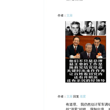
作者：
文庙
作者：
文庙
回复
老度
有道理。 我仍然估计军车调
括“清零"封锁， 限制出境，