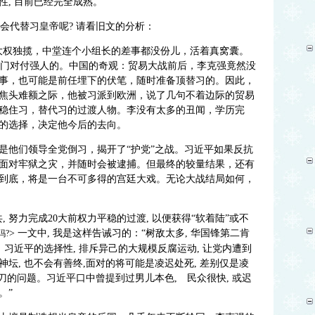
, 目前已经完全成熟。
谁会代替习皇帝呢? 请看旧文的分析：
大权独揽，中堂连个小组长的差事都没份儿，活着真窝囊。
刻专门对付强人的。中国的奇观：贸易大战前后，李克强竟然没
事，也可能是前任埋下的伏笔，随时准备顶替习的。因此，
焦头难额之际，他被习派到欧洲，说了几句不着边际的贸易
稳住习，替代习的过渡人物。李没有太多的丑闻，学历完
的选择，决定他今后的去向。
是他们领导全党倒习，揭开了“护党”之战。习近平如果反抗
面对牢狱之灾，并随时会被逮捕。但最终的较量结果，还有
到底，将是一台不可多得的宫廷大戏。无论大战结局如何，
, 努力完成20大前权力平稳的过渡, 以便获得“软着陆”或不
> 一文中, 我是这样告诫习的：“树敌太多, 华国锋第二肯
吗?
。习近平的选择性, 排斥异己的大规模反腐运动, 让党内遭到
坛, 也不会有善终,面对的将可能是凌迟处死, 差别仅是凌
百刀的问题。习近平口中曾提到过男儿本色, 民众很快, 或迟
。”