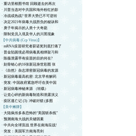
· 重访里根图书馆 回顾逝去的再次
· 川普当选对中共国和海外粉红的影
· 冷战或热战? 世界大势已不可逆转
· 决定2021年病毒大战胜负的秘诀和
· 庚子年揭示的人类十大奇葩
· 限制党员入境及华人的川黑现象
【中共病毒 (Ccp Virus)】
· mRNA疫苗研究者获诺奖到底打痛了
· 普金陷困境必用病毒真相绑架习和
· 陈薇泄露早有疫苗的目的何在?
· 刻骨铭心的16张新冠身世彩图 张
· 《自然》杂志泄密新冠病毒的发源
· 新冠病毒最高机密: 北京早有解药
· 突发: 中国政府紧急呼吁在美中国
· 新冠病毒神秘来源 （转载）
· 让党心碎的新病毒制造和泄露演义
· 疫区逃亡记 (3): 冲破封锁 (多图
【美中摊牌】
· 大陆疯传多条恐怖的“美国斩杀线”
· 预测南海大战的关键因素
· 中共向全球宣战 世界在南海应战!
· 突发：美国军方南海亮剑