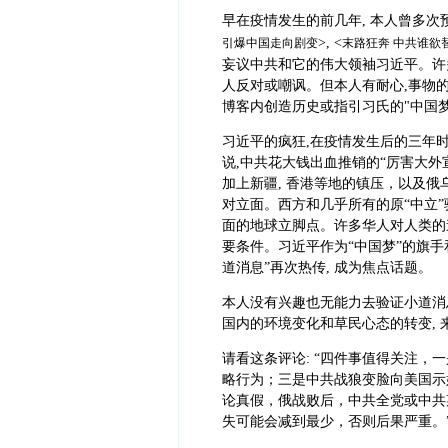
早在疫情发生的前几年, 本人曾多次预
>, <
引爆中国走向剧变
末路狂奔 中共谁欲
妄议中共和它的伟大领袖习近平。许多
人反对或嘲讽。但本人有耐心,事物的
博客内创造历史或指引习氏的"中国梦
习近平的疯狂,在疫情发生后的三年
说,中共花大钱出血推销的“厉害大外
加上新疆, 香港等地的镇压，以及俄
对立面。西方和几乎所有的原“中立”
面的地球立脚点。许多华人对人类的
要条件。习近平作为“中国梦”的旗手和
道消息”再次热传, 成为焦点话题。
本人没有兴趣也无能力去验证小道消
国内的环境变化和草民心态的转变,
请看这条评论: “四件事值得关注
略行为；三是中共战狼变脸向美国示
论真假，俄战败后，中共全党或中共
失可能会减到最少，否则后果严重。