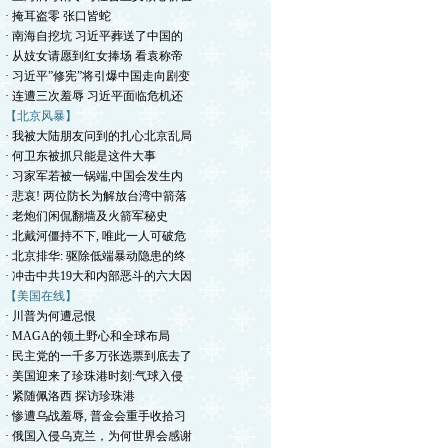
· 掩耳盗零 张口皆蛇
· 南海自挖坑 习近平葬送了中国的
· 从妓女请愿到红女捧场 看袁称帝
· 习近平”修宪”将引爆中国走向剧变
· 连遭三次羞辱 习近平面临危机还
【北京风暴】
· 我被大陆朋友问到的扎心北京乱局
· 何卫东被抓只能是这件大事
· 习家军若被一锅端,中国会发生内
· 悲哀! 两位防长为解放台湾中箭落
· 老炮们闲侃翻墙及火箭军秘史
· 北戴河僵持不下, 唯此一人可破危
· 北京排华: 驱除低端暴动隐患的终
· 冲击中共19大和内部恶斗的六大因
【美国在线】
· 川普为何遭忌恨
· MAGA的领土野心和全球布局
· 民主党的一千多万张选票到底去了
· 美国迎来了珍珠港时刻:气球入侵
· 紧随佩洛西 探访珍珠港
· 惨遭乌战羞辱, 普金会重手收拾习
· 俄国入侵乌克兰，为何世界会感谢