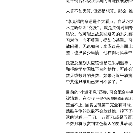
近平倒台和众叛亲离的可能性或必然性
人算不如天算, 但还是想算。那么, 
“李克强的命运是个大看点。自从习
不过既然叫“克强”， 就是关键时
话说。他可能是故意回避习的系列蠢
习对他一向不尊重，提防心甚重。习
战问题。无论如何，李应该是台面上
整，也没多少民愤。他在倒习风暴中
政变总策划人应该也是江朱胡温等，
和拒绝学华国峰下台的榜样，可能会
数天或数月的变数。如果习近平顽抗
中共这只破船已来日不多了。”
目前的“小道消息”还称, 习会配合中共
被清算。在<
习近平能仿效华国峰而善终
定当不上, 当袁世凯第二完全有可能
残酷斗争的政敌不会放过他。掉下了神
迟的过程:一千刀, 八百刀,或是五
至数月将欣赏到红色基因的男儿表现