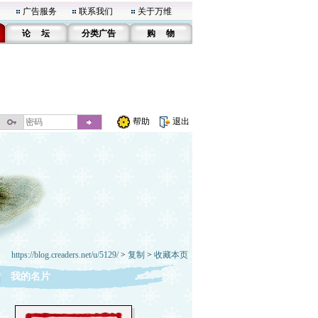
广告服务
联系我们
关于万维
论 坛
分类广告
购 物
帮助
退出
https://blog.creaders.net/u/5129/
>
复制
>
收藏本页
我的名片