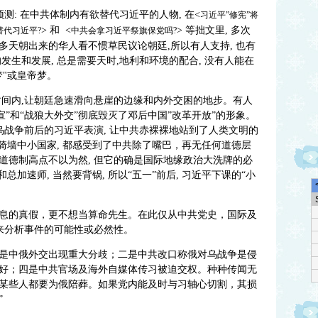
测: 在中共体制内有欲替代习近平的人物, 在<
习近平”修宪”将
> 和 <
> 等拙文里, 多次
替代习近平?
中共会拿习近平祭旗保党吗?
天朝出来的华人看不惯草民议论朝廷,所以有人支持, 也有
发生和发展, 总是需要天时,地利和环境的配合, 没有人能在
"或皇帝梦。
时间内,让朝廷急速滑向悬崖的边缘和内外交困的地步。有人
宣”和“战狼大外交”彻底毁灭了邓后中国”改革开放”的形象。
乌战争前后的习近平表演, 让中共赤裸裸地站到了人类文明的
骑墙中小国家, 都感受到了中共除了嘴巴，再无任何道德层
道德制高点不以为然, 但它的确是国际地缘政治大洗牌的必
总加速师, 当然要背锅, 所以“五一”前后, 习近平下课的“小
息的真假，更不想当算命先生。在此仅从中共党史，国际及
 来分析事件的可能性或必然性。
，一是中俄外交出现重大分歧；二是中共改口称俄对乌战争是侵
好；四是中共官场及海外自媒体传习被迫交权。种种传闻无
某些人都要为俄陪葬。如果党内能及时与习轴心切割，其损
”
欢迎