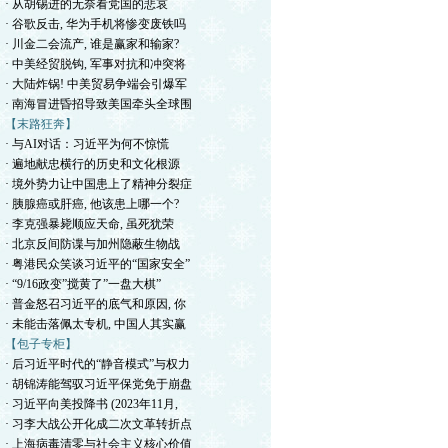
· 从胡锡进的无奈看党国的悲哀
· 谷歌反击, 华为手机将惨变废铁吗
· 川金二会流产, 谁是赢家和输家?
· 中美经贸脱钩, 军事对抗和冲突将
· 大陆炸锅! 中美贸易争端会引爆军
· 南海冒进昏招导致美国牵头全球围
【末路狂奔】
· 与AI对话：习近平为何不惊慌
· 遍地献忠横行的历史和文化根源
· 境外势力让中国患上了精神分裂症
· 胰腺癌或肝癌, 他该患上哪一个?
· 李克强暴毙顺应天命, 虽死犹荣
· 北京反间防谍与加州隐蔽生物战
· 粤港民众笑谈习近平的“国家安全”
· “9/16政变”搅黄了”一盘大棋”
· 普金怒召习近平的底气和原因, 你
· 未能击落佩太专机, 中国人其实赢
【包子专柜】
· 后习近平时代的“静音模式”与权力
· 胡锦涛能驾驭习近平保党免于崩盘
· 习近平向美投降书 (2023年11月,
· 习李大战公开化成二次文革转折点
· 上海病毒清零与社会主义核心价值