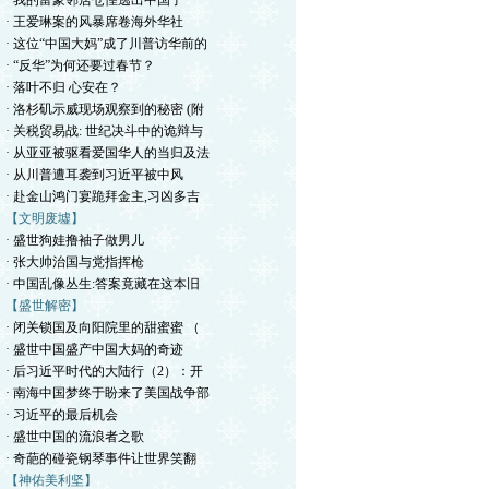
· 我的富豪邻居仓惶逃出中国了
· 王爱琳案的风暴席卷海外华社
· 这位“中国大妈”成了川普访华前的
· “反华”为何还要过春节？
· 落叶不归 心安在？
· 洛杉矶示威现场观察到的秘密 (附
· 关税贸易战: 世纪决斗中的诡辩与
· 从亚亚被驱看爱国华人的当归及法
· 从川普遭耳袭到习近平被中风
· 赴金山鸿门宴跪拜金主,习凶多吉
【文明废墟】
· 盛世狗娃撸袖子做男儿
· 张大帅治国与党指挥枪
· 中国乱像丛生:答案竟藏在这本旧
【盛世解密】
· 闭关锁国及向阳院里的甜蜜蜜 （
· 盛世中国盛产中国大妈的奇迹
· 后习近平时代的大陆行（2）：开
· 南海中国梦终于盼来了美国战争部
· 习近平的最后机会
· 盛世中国的流浪者之歌
· 奇葩的碰瓷钢琴事件让世界笑翻
【神佑美利坚】