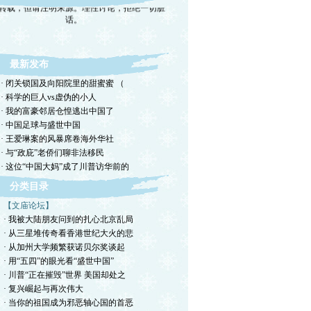
话。
最新发布
· 闭关锁国及向阳院里的甜蜜蜜 （
· 科学的巨人vs虚伪的小人
· 我的富豪邻居仓惶逃出中国了
· 中国足球与盛世中国
· 王爱琳案的风暴席卷海外华社
· 与“政庇”老侨们聊非法移民
· 这位“中国大妈”成了川普访华前的
分类目录
【文庙论坛】
· 我被大陆朋友问到的扎心北京乱局
· 从三星堆传奇看香港世纪大火的悲
· 从加州大学频繁获诺贝尔奖谈起
· 用“五四”的眼光看“盛世中国”
· 川普“正在摧毁”世界 美国却处之
· 复兴崛起与再次伟大
· 当你的祖国成为邪恶轴心国的首恶