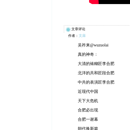
文章评论
作者：
文庙
吴祚来@wuzuolai
真的神奇：
大清的裱糊匠李合肥
北洋的共和匠段合肥
中共的表演匠李合肥
近现代中国
天下大危机
合肥必出现
合肥一谢幕
朝代换新篇