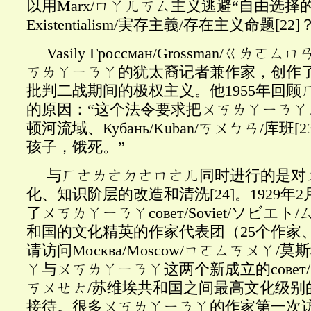
以用Marx/ㄇㄚㄦㄎㄙ主义逃避“自由选择
Existentialism/実存主義/存在主义命题
[22]
Vasily Гроссман/Grossman/ㄍ
ㄎㄌㄚㄧㄋㄚ的犹太裔记者兼作家，创作
批判二战期间的极权主义。他1955年回顾
的原因：“这个法令要求把ㄨㄎㄌㄚㄧㄋㄚ、Д
顿河流域、Кубань/Kuban/ㄎㄨㄅㄢ/库班
[2
孩子，饿死。”
与ㄏㄜㄌㄜㄉㄜㄇㄜㄦ同时进行的是对
化、知识阶层的改造和清洗
[24]
。
1929年
了ㄨㄎㄌㄚㄧㄋㄚсовет/Soviet/ソビエ
和国的文化精英的作家代表团（25个作家、
请访问Москва/Moscow/ㄇㄛㄙㄎㄨㄚ/
ㄚ与ㄨㄎㄌㄚㄧㄋㄚ这两个新成立的совет/So
ㄎㄨㄝㄊ/苏维埃共和国之间最高文化级别
接待。很多ㄨㄎㄌㄚㄧㄋㄚ的作家第一次