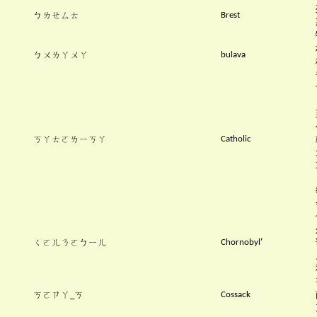
ㄅㄌㄝㄙㄊ
Brest
ㄅㄨㄌㄚㄨㄚ
bulava
ㄎㄚㄊㄛㄌㄧㄎㄚ
Catholic
ㄑㄛㄦㄋㄛㄅㄧㄦ
Chornobylʹ
ㄎㄛㄗㄚ
ㄎ
Cossack
_