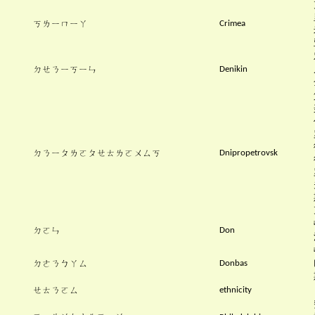
ㄎㄌㄧㄇㄧㄚ
Crimea
ㄉㄝㄋㄧㄎㄧㄣ
Denikin
ㄉㄋㄧㄆㄌㄛㄆㄝㄊㄌㄛㄨㄙㄎ
Dnipropetrovsk
ㄉㄛㄣ
Don
ㄉㄜㄋㄅㄚㄙ
Donbas
ㄝㄊㄋㄛㄙ
ethnicity