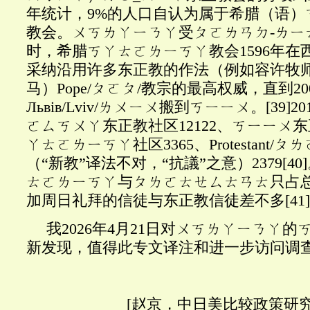
年统计，9%的人口自认为属于希腊（语）
教会。ㄨㄎㄌㄚㄧㄋㄚ受ㄆㄛㄌㄢㄉ-ㄌㄧ
时，希腊ㄎㄚㄊㄛㄌㄧㄎㄚ教会1596年在
采纳沿用许多东正教的作法（例如容许牧
马）Pope/ㄆㄛㄆ/教宗的最高权威，直到2
Льв
і
в
/
Lviv/ㄌㄨㄧㄨ搬到ㄎㄧㄧㄨ。
[39]
2
ㄛㄙㄎㄨㄚ东正教社区12122、ㄎㄧㄧㄨ东
ㄚㄊㄛㄌㄧㄎㄚ社区3365、Protestant/
（“新教”译法不对，“抗議”之意）2379
[40]
ㄊㄛㄌㄧㄎㄚ与ㄆㄌㄛㄊㄝㄙㄊㄢㄊ只占总
加周日礼拜的信徒与东正教信徒差不多
[41]
我
2026年4月21日对ㄨㄎㄌㄚㄧㄋㄚ
新发现，值得此专文译注和进一步访问调
[赵京，中日美比较政策研究所