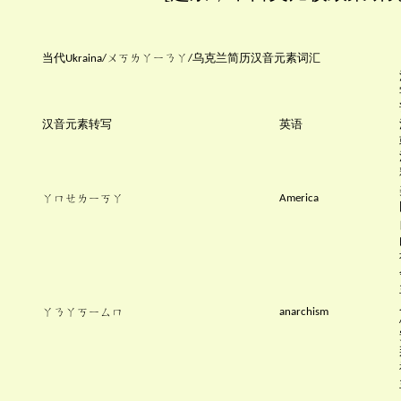
当代
ㄨㄎㄌㄚㄧㄋㄚ
乌克兰简历汉音元素词汇
Ukraina/
/
汉音元素转写
英语
ㄚㄇㄝㄌㄧㄎㄚ
America
ㄚㄋㄚㄎㄧㄙㄇ
anarchism