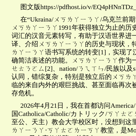
图文版https://pdfhost.io/v/EQ4pHNnTDz_U
在“
Ukraina/ㄨㄎㄌㄚㄧㄋㄚ/乌克兰
ㄨㄎㄌㄚㄧㄋㄚ1991年获得独立为止的历
词汇的汉音元素转写，有助于汉语世界进
译、介绍ㄨㄎㄌㄚㄧㄋㄚ的历史与现状，
ㄌㄚㄧㄋㄚ语书写系统的转变
[1]
，实现了
确简洁表述的功能。ㄨㄎㄌㄚㄧㄋㄚ作为一个语言
ㄝㄊㄋㄛㄙ
[2]
、
nation
/
ㄋㄟㄒㄣ
/民族以及s
认同，错综复杂，特别是独立后的ㄨㄎㄌ
临的来自内外的艰巨挑战、甚至面临再次
存危机。
2026年4月21日，我在首都访问Americ
国Catholica/Catholic/カトリック/ㄎ
至公、天主）教会大学校区时，没想到这里还有
ㄌㄚㄧㄋㄚ·ㄎㄚㄊㄛㄌㄧㄎㄚ教堂，是Monastery