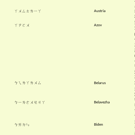
ㄚㄨㄙㄊㄌㄧㄚ
Austria
ㄚㄗㄛㄨ
Azov
ㄅㄟㄌㄚㄌㄨㄙ
Belarus
ㄅㄧㄌㄜㄨㄝㄐㄚ
Belavezha
ㄅㄞㄉㄣ
Biden