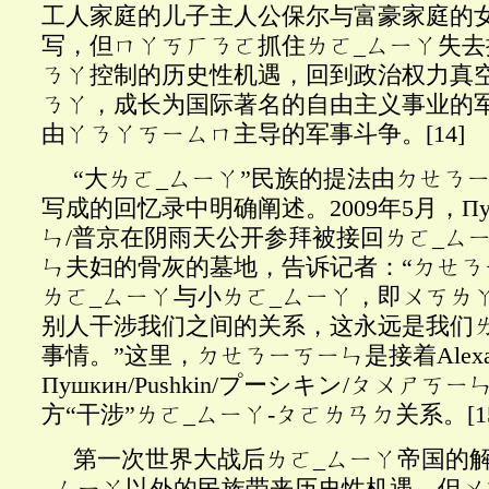
工人家庭的儿子主人公保尔与富豪家庭的
写，但ㄇㄚㄎㄏㄋㄛ抓住ㄌㄛ_ㄙㄧㄚ失
ㄋㄚ控制的历史性机遇，回到政治权力真
ㄋㄚ，成长为国际著名的自由主义事业的
由ㄚㄋㄚㄎㄧㄙㄇ主导的军事斗争。
[14]
“大ㄌㄛ
_ㄙㄧㄚ”民族的提法由ㄉㄝㄋ
写成的回忆录中明确阐述。2009年5月，Пути
ㄣ/普京在阴雨天公开参拜被接回ㄌㄛ_ㄙ
ㄣ夫妇的骨灰的墓地，告诉记者：“ㄉㄝㄋ
ㄌㄛ_ㄙㄧㄚ与小ㄌㄛ_ㄙㄧㄚ，即ㄨㄎㄌ
别人干涉我们之间的关系，这永远是我们
事情。”这里，ㄉㄝㄋㄧㄎㄧㄣ是接着Alexan
Пушкин/Pushkin/プーシキン/ㄆㄨㄕㄎ
方“干涉”ㄌㄛ_ㄙㄧㄚ-ㄆㄛㄌㄢㄉ关系。
[1
第一次世界大战后
ㄌㄛ
_ㄙㄧㄚ帝国的
_ㄙㄧㄚ以外的民族带来历史性机遇，但