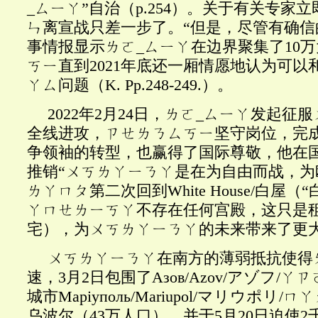
_ㄙㄧㄚ”自治（p.254）。关于有关专家
ㄣ离宣战只差一步了。“但是，尽管有确信
事情报显示ㄌㄛ_ㄙㄧㄚ在边界聚集了10
ㄎㄧ直到2021年底还一厢情愿地认为可以
ㄚㄙ问题（K. Pp.248-249.）。
2022年2月24日，ㄌㄛ_ㄙㄧㄚ发起征
全线进攻，ㄗㄝㄌㄋㄙㄎㄧ坚守岗位，完
争领袖的转型，也赢得了国际尊敬，他在
推销“ㄨㄎㄌㄚㄧㄋㄚ是在为自由而战，为
ㄌㄚㄇㄆ第二次回到White House/白屋
ㄚㄇㄝㄌㄧㄎㄚ不存在任何宫殿，这只是租
宅），为ㄨㄎㄌㄚㄧㄋㄚ的未来带来了更
ㄨㄎㄌㄚㄧㄋㄚ在南方的薄弱抵抗使得
速，3月2日包围了Азов/Azov/アゾフ/
城市Мар
і
уполь
/Mariupol/マリウポリ/
乌波尔（43万人口），并于5月20日迫使