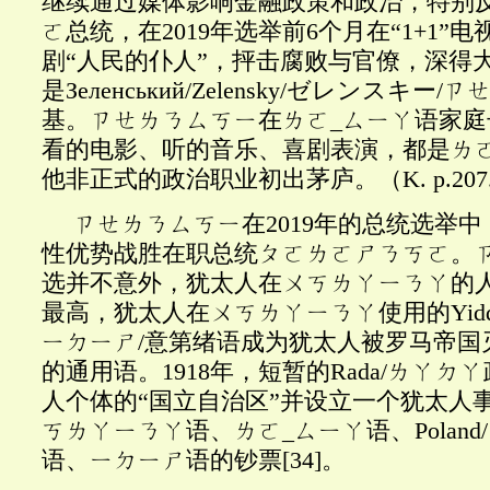
继续通过媒体影响金融政策和政治，特别
ㄛ总统，在
2019年选举前6个月在“1+1
剧“人民的仆人”，抨击腐败与官僚，深得
是Зеленський/Zelensky/ゼレンスキ
基。ㄗㄝㄌㄋㄙㄎㄧ在ㄌㄛ_ㄙㄧㄚ语家
看的电影、听的音乐、喜剧表演，都是ㄌ
他非正式的政治职业初出茅庐。（K. p.207
ㄗㄝㄌㄋㄙㄎㄧ在
2019年的总统选举中
性优势战胜在职总统ㄆㄛㄌㄛㄕㄋㄎㄛ。
选并不意外，犹太人在ㄨㄎㄌㄚㄧㄋㄚ的
最高，犹太人在ㄨㄎㄌㄚㄧㄋㄚ使用的Yiddi
ㄧㄉㄧㄕ/意第绪语成为犹太人被罗马帝国
的通用语。1918年，短暂的Rada/ㄌㄚ
人个体的“国立自治区”并设立一个犹太人
ㄎㄌㄚㄧㄋㄚ语、ㄌㄛ_ㄙㄧㄚ语、Poland
语、ㄧㄉㄧㄕ语的钞票
[34]
。