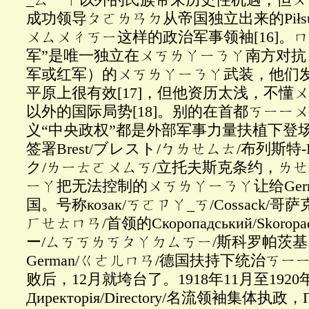
成功领导ㄆㄛㄌㄢㄉ从帝国独立出来的
Pi
ł
s
ㄨㄙㄨㄔㄎㄧ这样的政治军事领袖
[16]
。ㄇ
军”是唯一独立在
ㄨㄎㄌㄚㄧㄋㄚ南方
对抗
军或红军）的ㄨㄎㄌㄚㄧㄋㄚ武装，他们
平原上很有效
[17]
，但他资历太浅，不懂ㄨ
以外的国际局势
[18]
。别的在首都ㄎㄧㄧㄨ
义“中央政权”都是外部军事力量扶植下登
签署Brest/ブレスト/ㄅㄌㄝㄙㄊ/布列斯特-Lit
ク
/
ㄌㄧㄊㄛㄨㄙㄎ
/立托夫斯克条约，
ㄌㄝ
ㄧㄚ把无法控制的ㄨㄎㄌㄚㄧㄋㄚ让给Germ
国。号称козак/ㄎㄛㄗㄚ_ㄎ/Cossack/哥萨克Ге
ㄏㄝㄊㄇㄢ/首领的Скоропадський/Skoro
ー/ㄙㄎㄎㄌㄎㄆㄚㄉㄙㄎㄧ/斯科罗帕茨基1
German/ㄍㄜㄦㄇㄢ/德国扶持下统治ㄎ
败后，12月就垮台了。1918年11月至192
Директор
і
я
/Directory/名流领袖集体执政，Пет