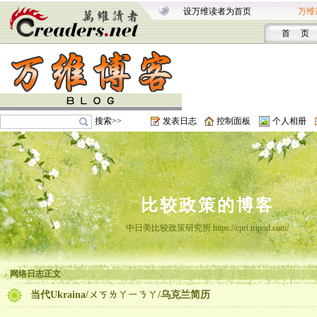
设万维读者为首页
万维
首 页
搜索>>
发表日志
控制面板
个人相册
比较政策的博客
中日美比较政策研究所 https://cpri.tripod.com/
网络日志正文
当代Ukraina/ㄨㄎㄌㄚㄧㄋㄚ/乌克兰简历