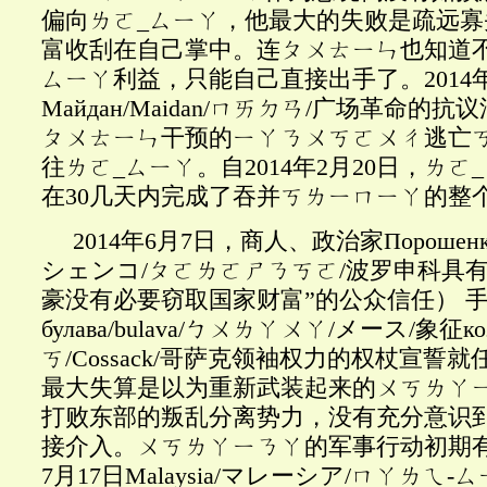
偏向ㄌㄛ
_ㄙㄧㄚ，他最大的失败是疏远
富收刮在自己掌中。连ㄆㄨㄊㄧㄣ也知道
ㄙㄧㄚ利益，只能自己直接出手了。2014年
Майдан/Maidan/ㄇㄞㄉㄢ/广场革命的
ㄆㄨㄊㄧㄣ干预的ㄧㄚㄋㄨㄎㄛㄨㄔ逃亡
往ㄌㄛ_ㄙㄧㄚ。自2014年2月20日，ㄌ
在30几天内完成了吞并ㄎㄌㄧㄇㄧㄚ的整
2014年6月7日，商人、政治家Порошенко/
シェンコ/ㄆㄛㄌㄛㄕㄋㄎㄛ/波罗申科具
豪没有必要窃取国家财富”的公众信任） 
булава/bulava/ㄅㄨㄌㄚㄨㄚ/メース/象征к
ㄎ/Cossack/哥萨克领袖权力的权杖宣誓
最大失算是以为重新武装起来的ㄨㄎㄌㄚ
打败东部的叛乱分离势力，没有充分意识
接介入。ㄨㄎㄌㄚㄧㄋㄚ的军事行动初期有所
7月17日Malaysia/マレーシア/ㄇㄚㄌㄟ