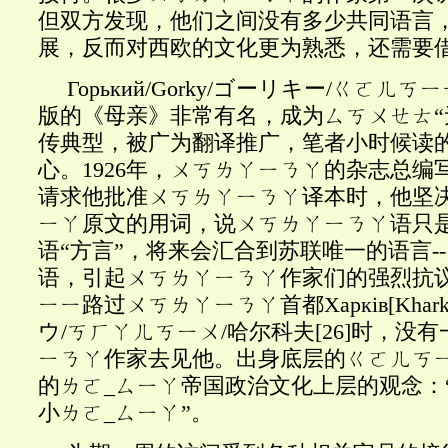
但双方发现，他们之间没有多少共同语言
展，反而对西欧的文化更为熟悉，还需要
Горький
/Gorky/ゴーリキー/ㄍㄛㄦㄎㄧ
版的《母亲》非常有名，成为ㄙㄎㄨㄝㄊ“
传典型，被广为翻译推广，笔者小时候读
心。1926年，ㄨㄎㄌㄚㄧㄋㄚ的杂志总编
请求他批准ㄨㄎㄌㄚㄧㄋㄚ译本时，他坚
ㄧㄚ原文的用词，说ㄨㄎㄌㄚㄧㄋㄚ语只
语“方言”，将来会汇合到苏联唯一的语言-
语，引起ㄨㄎㄌㄚㄧㄋㄚ作家们的强烈抗议。
ㄧㄧ路过ㄨㄎㄌㄚㄧㄋㄚ首都Харк
і
в
[Khark
ウ
/ㄎㄏㄚㄦㄎㄧㄨ/哈尔科夫
[26]
时，没有
ㄧㄋㄚ作家去见他。出身底层的ㄍㄛㄦㄎ
的ㄌㄛ_ㄙㄧㄚ帝国政治文化上层的观念：
小ㄌㄛ_ㄙㄧㄚ”。