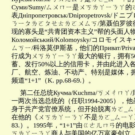
Суми/Sumy/ㄙㄨㄇㄧ是ㄨㄎㄌㄚㄧㄋ
表Дн
і
пропетровськ
/
Dnipropetrovsk
ㄋㄧㄆㄌㄛㄆㄝㄊㄌㄛㄨㄙㄎ/第聂伯罗彼
现的寡头是“共青团资本主义”帮的头面人
Коломойський/Kolomoysky/コロモ
ㄙㄎㄧ/科洛莫伊斯基，他们的Приват/Pri
行成为ㄨㄎㄌㄚㄧㄋㄚ最大的银行，拥有5
蓄、发行50%以上的信用卡，并由此进入
厂、航空、炼油、不动产、特别是媒体，
频道“1+1”（K. pp.68-69.）。
第二任总统Кучма
/Kuchma/ㄎㄨㄔㄇ
一两次当选总统的（任职1994-2005）
身于共产党官僚系统，但开始脱离ㄌㄛ_
在他的《ㄨㄎㄌㄚㄧㄋㄚ不是ㄌㄛ_ㄙㄧㄚ》一书
83.）。1995年，“1+1”由ㄍㄜㄦㄇㄢ的
ㄎㄌㄚㄧㄋㄚ商人与美国的亿万富豪创立