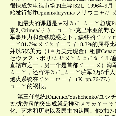
很快成为电视市场的主导
[32]
。1996年9
始发行货币гривня/hryvnia/フリヴニャ
他最大的课题是应对ㄌㄛ
_ㄙㄧㄚ总统Pu
京对Crimea/ㄎㄌㄧㄇㄧㄚ/克里米亚的野
军事压力和金钱诱惑之下，缺钱的ㄎㄨㄔ
ㄧㄚ81.7%:ㄨㄎㄌㄚㄧㄋㄚ18.3%的屈
并以5亿美元（1百万美元现金）租借Севастополь
セヴァストポリ/ㄙㄝㄨㄚㄙㄊㄛㄆㄛㄦ/
直辖市之一，另一个是首都ㄎㄧㄧㄨ）海军
ㄙㄧㄚ，还容许ㄌㄛ_ㄙㄧㄚ驻军2万5千人、
炮火系统在ㄎㄌㄧㄇㄧㄚ（K. pp.76-77
ㄇㄧㄚ的祸根。
第三任总统Ющенко
/Yushchenko/
ㄛ/尤先科的突出成就是推动ㄨㄎㄌㄚㄧㄋ
化、艺术和历史以及民主的认同。他对17-