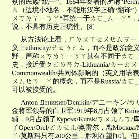
别的民族“统一”。1654年签署的所谓“Perei
ㄠ（边境小地名，不能用汉字正确“翻译”
ㄨㄎㄌㄚㄧㄋㄚ“再统一于ㄌㄛ_ㄙㄧㄚ”
说，不具有历史正统性。
[8]
从方法论上看，ㄏㄌㄨㄒㄝㄨㄝㄙㄎㄧ
义上ethnicity/
ㄝㄊㄋㄛㄙ，而不是政治意
野，声称
ㄨㄎㄌㄚㄧㄋㄚ具有不同于ㄌㄛ
史，接近受ㄆㄛㄌㄢㄉ-Lithuania/ㄌㄧ
Commonwealth/共同体影响的（英文用语表述
ㄨㄙㄝㄋㄧㄚ的概念，而不是Russia/ㄌㄛ
可以被接受的。
Anton Деникин/Denikin/デニーキ
金将军领导的白卫军1919年8月占领了Ки
ї
в
辅，9月占领了Курськ/Kursk/ㄎㄨㄦㄙㄎ
了Орел/Orel/ㄛㄌㄝㄦ/奥雷尔，离Москва
ㄚ/莫斯科只有200公里，胜利在望
[10]
。但