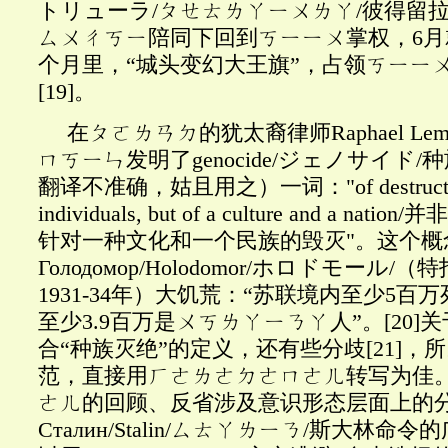
トリューラ/ㄆㄝㄊㄌㄚㄧㄨㄌㄚ/彼得留拉1
ㄙㄨㄔㄎㄧ陪同下
回到ㄎㄧㄧㄨ掌权，
6
个月里，“城头变幻大王旗”，占领ㄎㄧㄧㄨ
[19]
。
在ㄆㄛㄌㄢㄉ的犹太裔律师
Raphael 
ㄇㄎㄧㄣ发明了genocide/ジェノサイド
翻译不准确，姑且用之）一词："of destruction,
individuals, but of a culture and a n
针对一种文化和一个民族的毁灭"。这个概
Голодомор/Holodomor/ホロドモール
1931-34年）大饥荒：“苏联境内至少5
至少3.9百万是ㄨㄎㄌㄚㄧㄋㄚ人”。
[20]
关
合“种族灭绝”的定义，还有些分歧
[21]
，所
范，直接用ㄏㄜㄌㄜㄉㄜㄇㄜㄦ转写为佳
ㄜㄦ的回顾、反省涉及意识形态层面上的
Сталин/Stalin/ㄙㄊㄚㄌㄧㄋ/斯大林