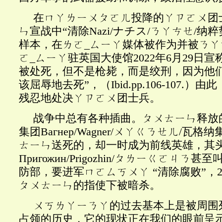
在ㄇㄚㄌㄧㄨㄆㄛㄦ投降的ㄚㄗㄛㄨ团
ㄣ宣战中“清除
Nazi/ナチス/ㄋㄚㄘㄝ/
样本，在ㄌㄛ_ㄙㄧㄚ媒体被作为并被ㄋ
ㄛ_ㄙㄧㄚ驻英国大使馆2022年6月29日
被处死，但不是枪毙，而是绞刑，因为他
该屈辱地去死”，（Ibid.pp.106-107.
残忍地处决ㄚㄗㄛㄨ团士兵。
战争中总有各种插曲。ㄆㄨㄊㄧㄣ释放
集团Вагнер
/Wagner/ㄨㄚㄍㄋㄝㄦ/瓦
ㄊㄧㄣ送死的，却一时成为前线英雄，其
Пригожин/Prigozhin/ㄆㄌㄧㄍㄛㄐㄋ
防部，要进军ㄇㄛㄙㄎㄨㄚ “清除腐败”，20
ㄆㄨㄊㄧㄣ的指使下被暗杀。
ㄨㄎㄌㄚㄧㄋㄚ的过去基本上是被周围列
占领的历史，它的现状正在我们的眼前呈