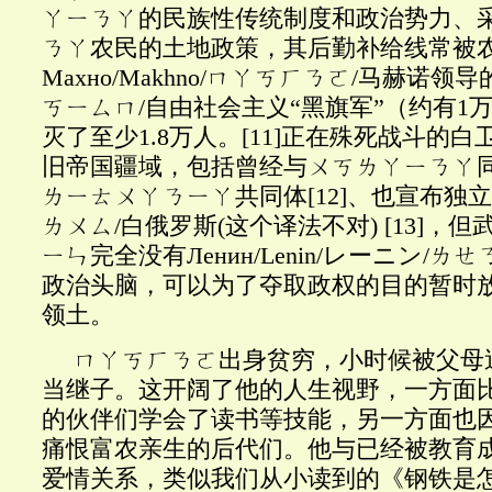
ㄚㄧㄋㄚ的民族性传统制度和政治势力、
ㄋㄚ农民的土地政策，其后勤补给线常被
Махно/Makhno/ㄇㄚㄎㄏㄋㄛ/马赫诺领导的a
ㄎㄧㄙㄇ/自由社会主义“黑旗军”（约有1
灭了至少1.8万人。
[11]
正在殊死战斗的白
旧帝国疆域，包括曾经与ㄨㄎㄌㄚㄧㄋㄚ同
ㄌㄧㄊㄨㄚㄋㄧㄚ共同体
[12]
、也宣布独立的
ㄌㄨㄙ/白俄罗斯(这个译法不对)
[13]
，但
ㄧㄣ完全没有Ленин/Lenin/レーニン/ㄌ
政治头脑，可以为了夺取政权的目的暂时
领土。
ㄇㄚㄎㄏㄋㄛ出身贫穷，小时候被父母
当继子。这开阔了他的人生视野，一方面
的伙伴们学会了读书等技能，另一方面也
痛恨富农亲生的后代们。他与已经被教育
爱情关系，类似我们从小读到的《钢铁是