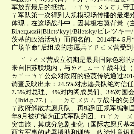
军放弃最后的抵抗。ㄇㄚㄌㄧㄨㄆㄛㄦ守
ㄚ军队第一次得到大规模现场传播的最艰
体现，在这场战斗中，因其极右翼背景（
Б
і
лецький
[Bilets
ʹ
kyy]/Biletsky/
ビレツキー
茨基的政治活动）而闻名的、2014年4-5月
广场革命”后组成的志愿兵ㄚㄗㄛㄨ营受到
ㄚㄗㄛㄨ营成立初期是最具国际色彩的
来自旧苏联境内，与ㄌㄛ
_ㄙㄧㄚ战斗过（Ib
ㄌㄚㄧㄋㄚ公众对政府的轻蔑传统通过201
调查反映出来：24.5%对志愿兵队绝对信任
7.5%对总理、4%对内阁成员们、3%对国
（Ibid.p.77.）。ㄧㄌㄛㄨㄞㄙㄎ战斗
ㄚ政府解散志愿兵队、再编到正规军编制里。
年9月被扩编为正式军队的团、ㄇㄚㄌㄧㄨ
突击旅，其成分急剧变化（国际志愿兵基
西方军事的武器援助和训练，政治性意识