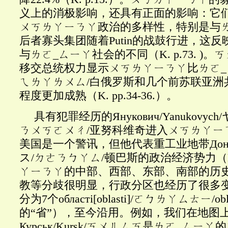
义上的消极影响，还具有正面的影响：它
ㄨㄎㄌㄚㄧㄋㄚ政治的多样性，特别是与
后者寡头集团随着Putin的战鼓行进，这
与ㄌㄛ_ㄙㄧㄚ社会的不同（K. p.73. )
移交总统权力显示ㄨㄎㄌㄚㄧㄋㄚ比ㄌㄛ_ㄙㄧㄚ
ㄟㄌㄚㄌㄨㄙ/白俄罗斯和几个前苏联亚洲
程度更加成熟（K. pp.34-36.）。
具有犯罪经历的Янукович
/Yanukovy
ㄋㄨㄎㄛㄨㄔ/亚努科维奇进入ㄨㄎㄌㄚㄧ
美国是一个警讯，但他代表重工业地带Донбас
ス/ㄉㄜㄋㄅㄚㄙ/顿巴斯的政治经济势力（K.
ㄚㄧㄋㄚ的中部、西部、东部、南部的历
教等分歧很明显，行政分区也经历了很多变迁
分为7个област
і
[
oblasti
]/
ㄛㄅㄌㄚㄙㄊㄧ
/o
的“省”），至今沿用。例如，我们在地图
Курськ/Kursk/ㄎㄨㄦㄙㄎ是ㄌㄛ_ㄙ