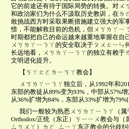
它的前途还有待于国际局势的转换。对ㄨ
和政治家们为什么不汲取历史教训，在ㄌ
敢挑战西方时采取果断措施建立强大的军
惜，不能解救目前的危机，但ㄨㄎㄌㄚㄧ
时期都把自己的命运越来越重地掌握在自
ㄨㄎㄌㄚㄧㄋㄚ的安全取决于ㄆㄨㄊㄧㄣ
长远地看，ㄨㄎㄌㄚㄧㄋㄚ的独立有赖于
文明进化提升。
【ㄎㄚㄊㄛㄌㄧㄎㄚ教会】
ㄨㄎㄌㄚㄧㄋㄚ独立后，从
1992年和2
东部的教徒从89%变为93%，中部从57%
从36%扩增为84%，东部从33%扩增为79%
我们一般较为熟悉ㄨㄎㄌㄚㄧㄋㄚ（属于
Orthodox/正统（东正）ㄎㄧㄧㄨ教会与
ㄙㄎㄨㄚ）ㄌㄛ_ㄙㄧㄚ东正教会的分歧纠纷