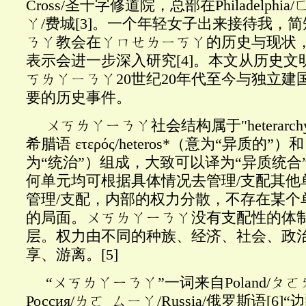
Cross/圣十字修道院，总部在Philadelph
ㄚ/费城
[3]
。一个年轻女子出来接待我，简
ㄋㄚ教会在ㄚㄇㄝㄌㄧㄎㄚ的历史与现状
表示会进一步深入研究
[4]
。本文从历史文
ㄎㄌㄚㄧㄋㄚ20世纪20年代至今与独立建
要的历史事件。
ㄨㄎㄌㄚㄧㄋㄚ社会结构属于
"heter
希腊语 ετερ
ός
/heteros*
（意为“异质的”）和
为“统治”）组成，大致可以译为“异质统合
何单元均可根据具体情况去管理/支配其他
管理
/支配，内部的权力分散，不存在某个
的局面。ㄨㄎㄌㄚㄧㄋㄚ没有支配性的体
层。权力由不同的种族、经济、社会、政
享、游离。
[5]
“ㄨㄎㄌㄚㄧㄋㄚ”一词来自
Poland/
Россия/ㄌㄛ_ㄙㄧㄚ/Russia/俄罗斯语
[6]
“