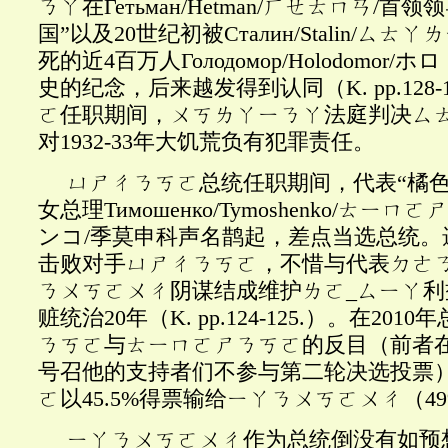
ㄋㄚ在Гетьман/Hetman/ㄏㄝㄊㄇㄢ/
国”以及20世纪初被Сталин/Stalin/ㄙ
死的近4百万人Голодомор/Holodomor
史的纪念，后来越发得到认同（K. pp.128-
ㄛ任职期间，ㄨㄎㄌㄚㄧㄋㄚ法庭判决ㄙ
对1932-33年大饥荒负有犯罪责任。
ㄩㄕㄔㄋㄎㄛ总统任职期间，代表“橘色
女总理Тимошенко
/Tymoshenko/ㄊㄧ
ンコ/季莫申科声名鹊起，差点当选总统。
击败对手ㄩㄕㄔㄋㄎㄛ，不惜与代表ㄉㄜ
ㄋㄨㄎㄛㄨㄔ阴谋结成维护ㄌㄛ_ㄙㄧㄚ
赃统治20年（K. pp.124-125.）。在20
ㄋㄎㄛ与ㄊㄧㄇㄛㄕㄋㄎㄛ的反目（前者
号召他的支持者们不参与第二轮决选投票
ㄛ以45.5%得票输给ㄧㄚㄋㄨㄎㄛㄨㄔ（49%）(
ㄧㄚㄋㄨㄎㄛㄨㄔ作为总统倒没有如预