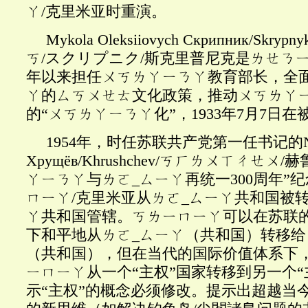
ㄚ/克里米亚时重演。
Mykola Oleksiiovych Скрипник/Sk
ㄎ/スクリプニク/斯克里普尼克是ㄌㄝㄋㄧ
年以来担任ㄨㄎㄌㄚㄧㄋㄚ教育部长，全
ㄚ的ㄙㄎㄨㄝㄊ文化政策，推动ㄨㄎㄌㄚ
的“ㄨㄎㄌㄚㄧㄋㄚ化”，1933年7月7日
1954年，时任苏联共产党第一任书记的Nik
Хрущёв/Khrushchev/ㄎㄏㄌㄨㄒㄔㄝ
ㄚㄧㄋㄚ与ㄌㄛ_ㄙㄧㄚ再统一300周年”纪念，
ㄇㄧㄚ/克里米亚从ㄌㄛ_ㄙㄧㄚ共和国被
ㄚ共和国管辖。ㄎㄌㄧㄇㄧㄚ可以在苏联
下和平地从ㄌㄛ_ㄙㄧㄚ（共和国）转移给
（共和国），但在当代的国际价值体系下
ㄧㄇㄧㄚ从一个“主权”国家转移到另一个“
示“主权”的概念必须修改。提示出超越当今