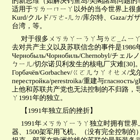
的新思维（如解决钓鱼岛/尖閣諸島问题的
适用于ㄎㄌㄧㄇㄧㄚ以外的当今世界上很
Kurd/クルド/ㄎㄜ-ㄦㄉ/库尔特、Gaza/
台湾，等。
对于很多ㄨㄎㄌㄚㄧㄋㄚ与ㄌㄛ
_ㄙㄧ
去对共产主义以及苏联信念的事件是1986年
Чернобыль/Чорнобиль/Chernobyl
ㄅㄧㄦ/切尔诺贝利发生的核电厂灾难
[30]
。
Горбачёв/Gorbachev/ㄍㄛㄦㄅㄚㄔㄝ
перестройка/perestroika/重建与гласност
上他和苏联共产党也无法控制的不归路，
ㄚ1991年的独立。
【
1991年独立后的挫折】
1991年ㄨㄎㄌㄚㄧㄋㄚ独立时拥有世
器、1500架军用飞机、（没有完全控制的）