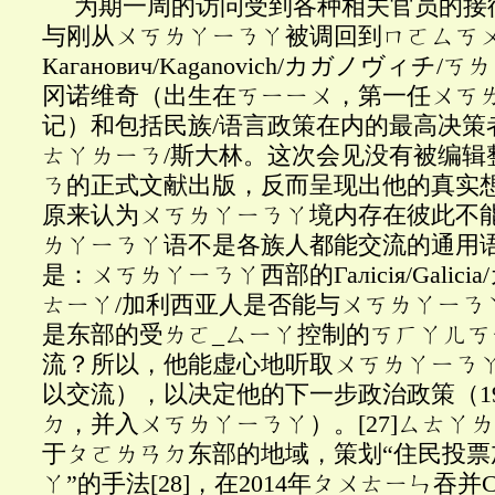
为期一周的访问受到各种相关官员的接
与刚从ㄨㄎㄌㄚㄧㄋㄚ被调回到ㄇㄛㄙㄎ
Каганович
/Kaganovich/カガノヴィチ/
冈诺维奇（出生在ㄎㄧㄧㄨ，第一任ㄨㄎ
记）和包括民族/语言政策在内的最高决策者Стал
ㄊㄚㄌㄧㄋ/斯大林。这次会见没有被编辑
ㄋ的正式文献出版，反而呈现出他的真实
原来认为ㄨㄎㄌㄚㄧㄋㄚ境内存在彼此不
ㄌㄚㄧㄋㄚ语不是各族人都能交流的通用
是：ㄨㄎㄌㄚㄧㄋㄚ西部的Гал
і
с
і
я
/Gali
ㄊㄧㄚ/加利西亚人是否能与ㄨㄎㄌㄚㄧㄋ
是东部的受ㄌㄛ_ㄙㄧㄚ控制的ㄎㄏㄚㄦ
流？所以，他能虚心地听取ㄨㄎㄌㄚㄧㄋ
以交流），以决定他的下一步政治政策（19
ㄉ，并入ㄨㄎㄌㄚㄧㄋㄚ）。
[27]
ㄙㄊㄚㄌ
于ㄆㄛㄌㄢㄉ东部的地域，策划“住民投票
ㄚ”的手法
[28]
，在2014年ㄆㄨㄊㄧㄣ吞并Cr