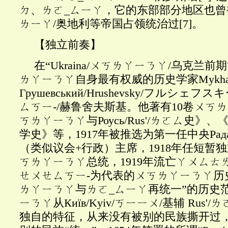
ㄉ、ㄌㄛ_ㄙㄧㄚ，它的东部部分地区也曾被Au
ㄌㄧㄚ/奥地利等帝国占领统治过
[7]
。
【独立前奏】
在“
Ukraina/ㄨㄎㄌㄚㄧㄋㄚ/乌克兰
ㄌㄚㄧㄋㄚ自身最有权威的历史学家Mykhailo S
Грушевський/Hrushevsky/フルシェ
ㄙㄎㄧ-/赫鲁舍夫斯基。他著有10卷ㄨㄎ
ㄎㄌㄚㄧㄋㄚ与Роусь/Rus'/ㄌㄛㄙ史》
学史》等，1917年被推选为第一任中央Рада/
（类似议会+行政）主席，1918年任短暂
ㄎㄌㄚㄧㄋㄚ总统，1919年流亡ㄚㄨㄙㄊ
ㄝㄨㄝㄙㄎㄧ-为代表的ㄨㄎㄌㄚㄧㄋㄚ历
ㄌㄚㄧㄋㄚ与ㄌㄛ_ㄙㄧㄚ再统一”的历史
ㄧㄋㄚ从Ки
ї
в
/Kyiv/ㄎㄧㄧㄨ/基辅 Rus
独自的特征，从来没有被别的民族撕开过