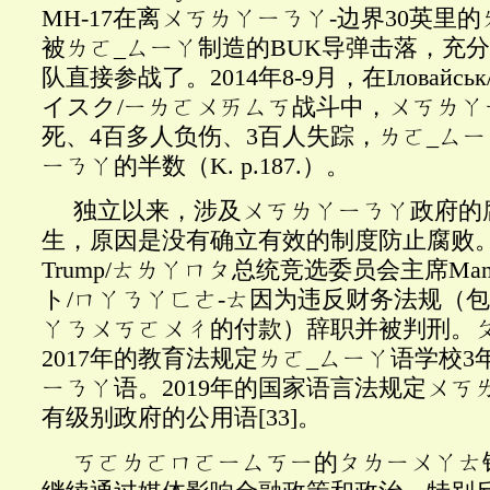
MH-17在离ㄨㄎㄌㄚㄧㄋㄚ-边界30英里
被ㄌㄛ_ㄙㄧㄚ制造的BUK导弹击落，充
队直接参战了。2014年8-9月，在
І
ловайськ
イスク/ㄧㄌㄛㄨㄞㄙㄎ战斗中，ㄨㄎㄌㄚ
死、4百多人负伤、3百人失踪，ㄌㄛ_ㄙ
ㄧㄋㄚ的半数（K. p.187.）。
独立以来，涉及ㄨㄎㄌㄚㄧㄋㄚ政府的
生，原因是没有确立有效的制度防止腐败
Trump/ㄊㄌㄚㄇㄆ总统竞选委员会主席Mana
ト/ㄇㄚㄋㄚㄈㄜ-ㄊ因为违反财务法规（
ㄚㄋㄨㄎㄛㄨㄔ的付款）辞职并被判刑。
2017年的教育法规定ㄌㄛ_ㄙㄧㄚ语学校
ㄧㄋㄚ语。2019年的国家语言法规定ㄨㄎ
有级别政府的公用语
[33]
。
ㄎㄛㄌㄛㄇㄛㄧㄙㄎㄧ的ㄆㄌㄧㄨㄚㄊ