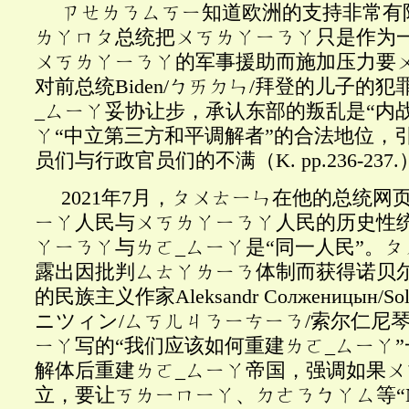
ㄗㄝㄌㄋㄙㄎㄧ知道欧洲的支持非常有
ㄌㄚㄇㄆ总统把ㄨㄎㄌㄚㄧㄋㄚ只是作为
ㄨㄎㄌㄚㄧㄋㄚ的军事援助而施加压力要
对前总统Biden/ㄅㄞㄉㄣ/拜登的儿子的
_ㄙㄧㄚ妥协让步，承认东部的叛乱是“内战
ㄚ“中立第三方和平调解者”的合法地位，
员们与行政官员们的不满（K. pp.236-237
2021年7月，ㄆㄨㄊㄧㄣ在他的总统网
ㄧㄚ人民与ㄨㄎㄌㄚㄧㄋㄚ人民的历史性统
ㄚㄧㄋㄚ与ㄌㄛ_ㄙㄧㄚ是“同一人民”。
露出因批判ㄙㄊㄚㄌㄧㄋ体制而获得诺贝
的民族主义作家Aleksandr Солженицын/Sol
ニツィン/ㄙㄎㄦㄐㄋㄧㄘㄧㄋ/索尔仁尼琴1
ㄧㄚ写的“我们应该如何重建ㄌㄛ_ㄙㄧㄚ
解体后重建ㄌㄛ_ㄙㄧㄚ帝国，强调如果ㄨ
立，要让ㄎㄌㄧㄇㄧㄚ、ㄉㄜㄋㄅㄚㄙ等“Novo