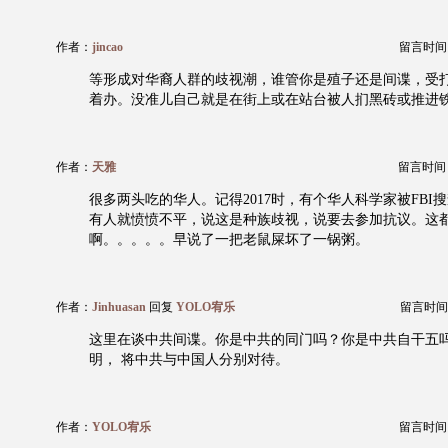
作者：
jincao
留言时间：20
等形成对华裔人群的歧视潮，谁管你是殖子还是间谍，受
着办。没准儿自己就是在街上或在站台被人扪黑砖或推进
作者：
天雅
留言时间：20
很多两头吃的华人。记得2017时，有个华人科学家被FBI
有人就愤愤不平，说这是种族歧视，说要去参加抗议。这
啊。。。。。早说了一把老鼠屎坏了一锅粥。
作者：
Jinhuasan
回复
YOLO宥乐
留言时间：20
这里在谈中共间谍。你是中共的同门吗？你是中共自干五
明， 将中共与中国人分别对待。
作者：
YOLO宥乐
留言时间：20