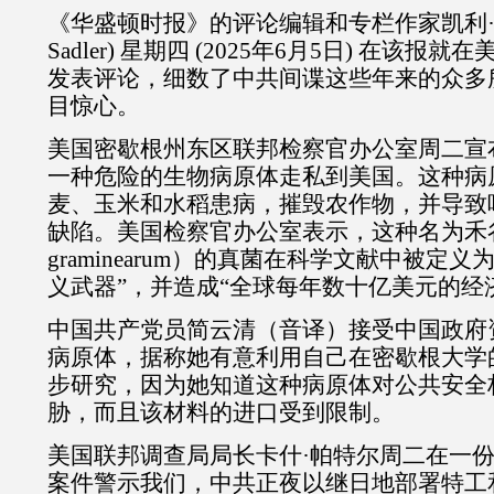
《华盛顿时报》的评论编辑和专栏作家凯利·萨德勒
Sadler) 星期四 (2025年6月5日) 在该
发表评论，细数了中共间谍这些年来的众多
目惊心。
美国密歇根州东区联邦检察官办公室周二宣
一种危险的生物病原体走私到美国。这种病
麦、玉米和水稻患病，摧毁农作物，并导致
缺陷。美国检察官办公室表示，这种名为禾谷镰刀
graminearum）的真菌在科学文献中被定
义武器”，并造成“全球每年数十亿美元的经
中国共产党员简云清（音译）接受中国政府
病原体，据称她有意利用自己在密歇根大学
步研究，因为她知道这种病原体对公共安全
胁，而且该材料的进口受到限制。
美国联邦调查局局长卡什·帕特尔周二在一份
案件警示我们，中共正夜以继日地部署特工