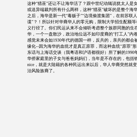
这种“猎巫”还让不让海华活了？跟中世纪动辄说犹太人是
或送异端裁判所有什么两样，这种“猎巫”破坏的是整个海
之后，海华是新一代“毒贩子”“边境偷渡集团”，在前苏联
谍”？！所以针对华裔华人的零元购，限制大学招生配额等
义行径了。你们民运从来不会倾听考虑整个族群同胞的生存
华，一个一盘散沙，政治地位远不如印度裔的“打工人”内
感觉未来会如1930年代的德国一样，反共的，亲共的都会
缘化--因为海华的血统才是真正原罪，而这种血统“原罪”
东话与上海话交谈（我粤语和沪语都很好）所了解的1990
华侨家庭里的子女与爸爸妈妈们，当年是不存在的，包括
nice，就是大陆籍的各种民运出来以后，华人华裔突然就
治风险族裔了。