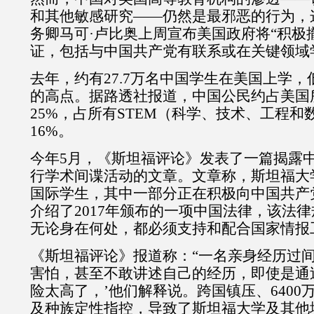
和其他敏感研究——仍然是最邪恶的行为，
务卿马可·卢比奥上周宣布美国政府将“积极
证，包括与中国共产党有联系或在关键领域
去年，约有27.7万名中国学生在美国上学，低
的高点。据路透社报道，中国公民约占美国
25%，占所有STEM（科学、技术、工程和
16%。
今年5月，《斯坦福评论》发表了一篇揭露
行学术间谍活动的文章。文章称，斯坦福大学约
国际学生，其中一部分正在积极向中国共产
介绍了2017年颁布的一项中国法律，该法
无论身在何处，都必须支持和配合国家情报
《斯坦福评论》报道称：“一名亲身经历过
害怕，甚至不敢讲述自己的经历，即使是通过加
险太高了，’他们解释说。跨国镇压、6400
及种族定性指控，导致了斯坦福大学及其他