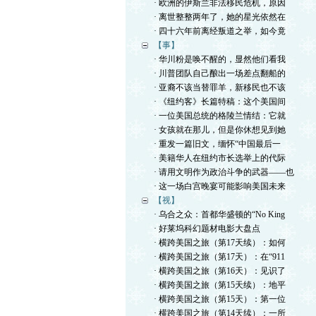
· 欧洲的伊斯兰非法移民危机，原因
· 离世整整两年了，她的星光依然在
· 四十六年前离经叛道之举，如今竟
【事】
· 华川粉是唤不醒的，显然他们看我
· 川普团队自己酿出一场差点翻船的
· 亚裔不该当替罪羊，新移民也不该
· 《纽约客》长篇特稿：这个美国间
· 一位美国总统的格陵兰情结：它就
· 女孩就在那儿，但是你休想见到她
· 重发一篇旧文，缅怀“中国最后一
· 美籍华人在纽约市长选举上的代际
· 请用文明作为政治斗争的武器——也
· 这一场白宫晚宴可能影响美国未来
【视】
· 乌合之众：首都华盛顿的“No King
· 好莱坞科幻题材电影大盘点
· 横跨美国之旅（第17天续）：如何
· 横跨美国之旅（第17天）：在“911
· 横跨美国之旅（第16天）：见识了
· 横跨美国之旅（第15天续）：地平
· 横跨美国之旅（第15天）：第一位
· 横跨美国之旅（第14天续）：一所