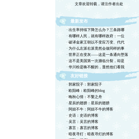
最新发布
· 出生率持续下降怎么办？三条路哪
· 有哪样人民，就有哪样政府：一位
· 破译金家王朝以不变应万变、代代
· 为什么左派右派竟然会做同样的事
· 世界正在变灰——这是一条通向堕落
· 这不是美国第一次濒临分裂，却是
· 华川粉是唤不醒的，显然他们看我
友好链接
· 郭家院子：郭家院子
· 欧阳峰：欧阳峰的blog
· 晚秋心情：不繫之舟
· 星辰的翅膀：星辰的翅膀
· 阿妞不牛：阿妞不牛的博客
· 史语：史语的博客
· 吴言：吴言的博客
· 寡言：寡言的博客
· 暗夜寻灯：暗夜寻灯的博客