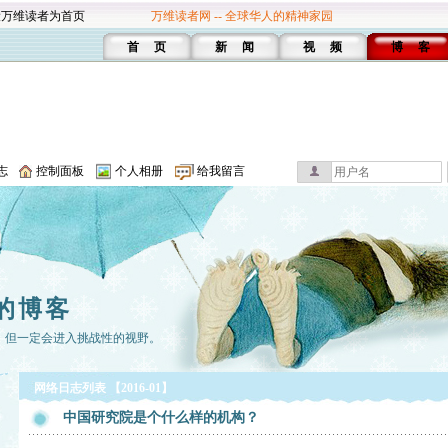
设万维读者为首页
万维读者网 -- 全球华人的精神家园
首 页
新 闻
视 频
博 客
志
控制面板
个人相册
给我留言
的博客
，但一定会进入挑战性的视野。
网络日志列表 【2016-01】
中国研究院是个什么样的机构？