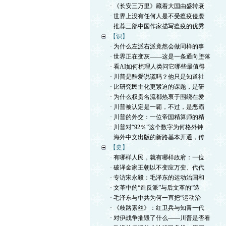
· 《长安三万里》藏着大国由盛转衰
· 世界上没有任何人是不受瘟疫侵袭
· 推荐三部中国作家描写瘟疫的优秀
【识】
· 为什么左派右派竟然会做同样的事
· 世界正在变灰——这是一条通向堕落
· 看AI如何梳理人类问它哪些最值得
· 川普是酷爱说谎吗？他只是知道社
· 比研究民主化更紧迫的课题，是研
· 为什么权贵名流都热衷于围绕在爱
· 川普被认定是一霸，不过，是恶霸
· 川普的外交：一位帝国精算师的精
· 川普对“92％”这个数字为何格外钟
· 海外中文出版的新路基本开通，传
【史】
· 有哪样人民，就有哪样政府：一位
· 破译金家王朝以不变应万变、代代
· 专访宋永毅：毛泽东的运动治国和
· 文革中的“造反派”与后文革的“造
· 毛泽东与中共为何一直把“运动治
· 《歧路素丝》：红卫兵与知青一代
· 对伊战争摧毁了什么——川普是否看