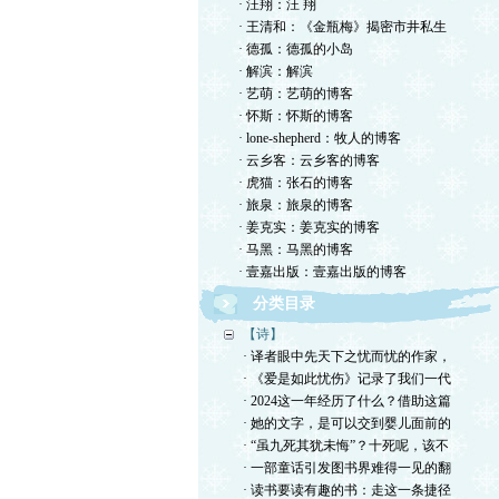
· 汪翔：汪 翔
· 王清和：《金瓶梅》揭密市井私生
· 德孤：德孤的小岛
· 解滨：解滨
· 艺萌：艺萌的博客
· 怀斯：怀斯的博客
· lone-shepherd：牧人的博客
· 云乡客：云乡客的博客
· 虎猫：张石的博客
· 旅泉：旅泉的博客
· 姜克实：姜克实的博客
· 马黑：马黑的博客
· 壹嘉出版：壹嘉出版的博客
分类目录
【诗】
· 译者眼中先天下之忧而忧的作家，
· 《爱是如此忧伤》记录了我们一代
· 2024这一年经历了什么？借助这篇
· 她的文字，是可以交到婴儿面前的
· “虽九死其犹未悔”？十死呢，该不
· 一部童话引发图书界难得一见的翻
· 读书要读有趣的书：走这一条捷径