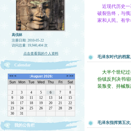
近现代历史一
破裂告终，与俄
家和人民。有学
高伐林
注册日期: 2010-05-22
访问总量: 19,940,404 次
点击查看我的个人资料
毛泽东时代的档案
Calendar
大半个世纪过去
份镇反判决书缩
装叛变、持械叛
毛泽东指挥第五次
我的公告栏
文章欢迎转载，请注作者出处