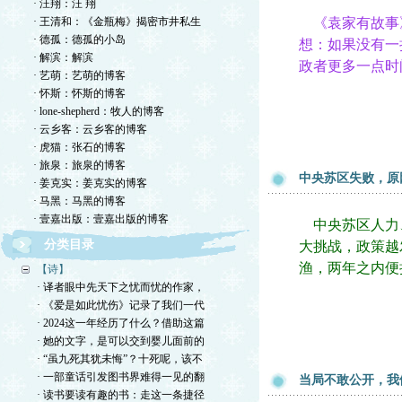
· 汪翔：汪 翔
· 王清和：《金瓶梅》揭密市井私生
《袁家有故事
· 德孤：德孤的小岛
想：如果没有一
· 解滨：解滨
政者更多一点时
· 艺萌：艺萌的博客
· 怀斯：怀斯的博客
· lone-shepherd：牧人的博客
· 云乡客：云乡客的博客
· 虎猫：张石的博客
· 旅泉：旅泉的博客
中央苏区失败，原
· 姜克实：姜克实的博客
· 马黑：马黑的博客
· 壹嘉出版：壹嘉出版的博客
中央苏区人力
分类目录
大挑战，政策越
渔，两年之内便
【诗】
· 译者眼中先天下之忧而忧的作家，
· 《爱是如此忧伤》记录了我们一代
· 2024这一年经历了什么？借助这篇
· 她的文字，是可以交到婴儿面前的
· “虽九死其犹未悔”？十死呢，该不
· 一部童话引发图书界难得一见的翻
当局不敢公开，我
· 读书要读有趣的书：走这一条捷径