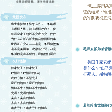
“毛主席用兵真
证的结果：谁指
最新发布
的军队要彻底消
· 出生率持续下降怎么办？三条路哪
· 有哪样人民，就有哪样政府：一位
· 破译金家王朝以不变应万变、代代
· 为什么左派右派竟然会做同样的事
· 世界正在变灰——这是一条通向堕落
· 这不是美国第一次濒临分裂，却是
毛泽东派弟弟管银
· 华川粉是唤不醒的，显然他们看我
友好链接
美国作家安娜·
是什么？”出乎
· 郭家院子：郭家院子
· 欧阳峰：欧阳峰的blog
打死人。斯特朗
· 晚秋心情：不繫之舟
· 星辰的翅膀：星辰的翅膀
· 阿妞不牛：阿妞不牛的博客
· 史语：史语的博客
· 吴言：吴言的博客
· 寡言：寡言的博客
若能给袁世凯那代
· 暗夜寻灯：暗夜寻灯的博客