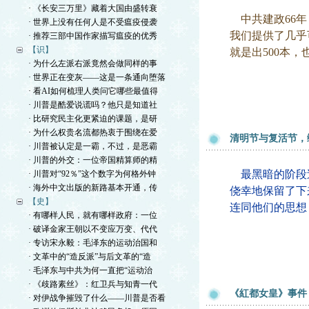
· 《长安三万里》藏着大国由盛转衰
中共建政66年
· 世界上没有任何人是不受瘟疫侵袭
我们提供了几乎
· 推荐三部中国作家描写瘟疫的优秀
【识】
就是出500本
· 为什么左派右派竟然会做同样的事
· 世界正在变灰——这是一条通向堕落
· 看AI如何梳理人类问它哪些最值得
· 川普是酷爱说谎吗？他只是知道社
· 比研究民主化更紧迫的课题，是研
· 为什么权贵名流都热衷于围绕在爱
清明节与复活节，
· 川普被认定是一霸，不过，是恶霸
· 川普的外交：一位帝国精算师的精
最黑暗的阶段
· 川普对“92％”这个数字为何格外钟
· 海外中文出版的新路基本开通，传
侥幸地保留了下
【史】
连同他们的思想
· 有哪样人民，就有哪样政府：一位
· 破译金家王朝以不变应万变、代代
· 专访宋永毅：毛泽东的运动治国和
· 文革中的“造反派”与后文革的“造
· 毛泽东与中共为何一直把“运动治
· 《歧路素丝》：红卫兵与知青一代
《紅都女皇》事件
· 对伊战争摧毁了什么——川普是否看