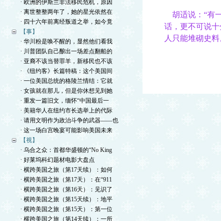
· 欧洲的伊斯兰非法移民危机，原因
· 离世整整两年了，她的星光依然在
胡适说：“有一
· 四十六年前离经叛道之举，如今竟
话，更不可说十
【事】
人只能堆砌史料
· 华川粉是唤不醒的，显然他们看我
· 川普团队自己酿出一场差点翻船的
· 亚裔不该当替罪羊，新移民也不该
· 《纽约客》长篇特稿：这个美国间
· 一位美国总统的格陵兰情结：它就
· 女孩就在那儿，但是你休想见到她
· 重发一篇旧文，缅怀“中国最后一
· 美籍华人在纽约市长选举上的代际
· 请用文明作为政治斗争的武器——也
· 这一场白宫晚宴可能影响美国未来
【视】
· 乌合之众：首都华盛顿的“No King
· 好莱坞科幻题材电影大盘点
· 横跨美国之旅（第17天续）：如何
· 横跨美国之旅（第17天）：在“911
· 横跨美国之旅（第16天）：见识了
· 横跨美国之旅（第15天续）：地平
· 横跨美国之旅（第15天）：第一位
· 横跨美国之旅（第14天续）：一所