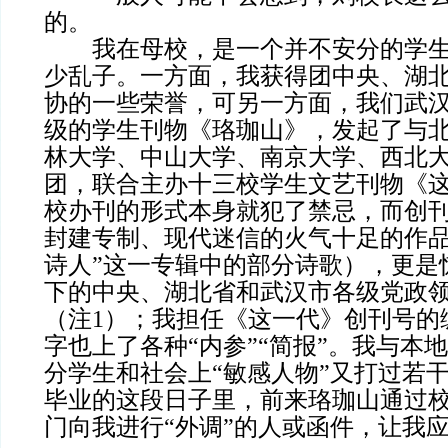
的。
我在母校，是一个并不安分的学生
少乱子。一方面，我获得团中央、湖
协的一些荣誉，可另一方面，我们武
级的学生刊物《珞珈山》，发起了与
林大学、中山大学、南京大学、西北
团，联合主办十三校学生文艺刊物《
校办刊的形式本身就犯了禁忌，而创
封建专制、现代迷信的火气十足的作品
诗人”这一专辑中的部分诗歌），更是
下的中央、湖北省和武汉市各级党政
（注1）；我担任《这一代》创刊号的
字也上了各种“内参”“简报”。我与本
分学生和社会上“敏感人物”又打过若
毕业的这段日子里，前来珞珈山通过
门向我进行“外调”的人或函件，让我