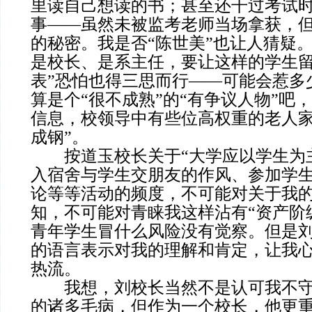
里读自己想读的书；甚至还干过考试
事——虽然未被监考老师当场拿获，
的秘密。我是否“陈世美”也让人猜疑
是校长、是系主任，要让这样的学生留
表”恐怕也得三思而行——可能会惹多
算是个“很不成熟”的“有争议人物”吧
信息，校领导中有些位高权重的老人家
成钢”。
按道玉校长关于“大学应以学生为主
入宿舍与学生交朋友的作风、参加学
论等等活动的频度，不可能对关于我
知，不可能对青睐我这样沾有“资产阶
青年学生冒什么风险没有觉察。但是
的语言表示对我的理解和肯定，让我
热流。
我想，刘校长当然不是认可我不守
的诸多毛病，但作为一个校长，他更重