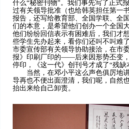
什么“秘密刊物”。我们事先写了正式
过有关领导批准（也给韩英担任第一
报告，还写给教育部、全国学联、全
们的本意，是希望他们创办一个全国
他们纷纷回信表示有困难后，我们才
些学生先办起来，看你们还叫不叫难
市委宣传部有关领导协助接洽，在市
报》印刷厂印的——后来因形势丕变
停印，《这一代》创刊号才成了“残缺
当然，在邓小平这么声色俱厉地讲
导再也不便出面澄清，我们呢，自然
抬出来给自己卸责。