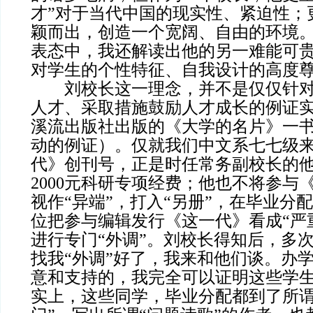
才”对于当代中国的现实性、紧迫性；
颖而出，创造一个宽阔、自由的环境
表态中，我还解读出他的另一难能可
对学生的个性特征、自我设计的高度
刘校长这一理念，并不是仅仅针对
人才、采取措施鼓励人才成长的例证
溪流出版社出版的《大学的名片》一
动的例证）。仅就我们中文系七七级
代》创刊号，正是时任常务副校长的
2000元科研专项经费；他也不将参与
视作“异端”，打入“另册”，在毕业分
位把参与编辑发行《这一代》看成“严
进行专门“外调”。刘校长得知后，多
找我“外调”好了，我来和他们谈。办
意和支持的，我完全可以证明这些学
实上，这些同学，毕业分配都到了所谓