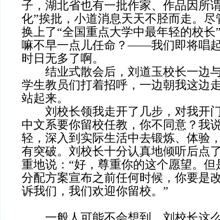
子，湖北省也有一批作家、作品因所谓
化”挨批，小道消息天天不胫而走。尽
换上了“全国重点大学中最年轻的校长
嘛不早一点儿任命？——我们即将唱起
时日无多了啊。
结业式散会后，刘道玉校长一边与
学生教员们打着招呼，一边朝我这边
站起来。
刘校长领我走开了几步，对我开门
中文系要你留校任教，你不同意？我
轻，深入到实际生活中去锻炼、体验
有突破。刘校长十分认真地倾听后点
重地说：“好，尊重你的这个愿望。但
分配方案宣布之前任何时候，你要是
诉我们，我们欢迎你留校。”
一般人可能不会想到，刘校长这么