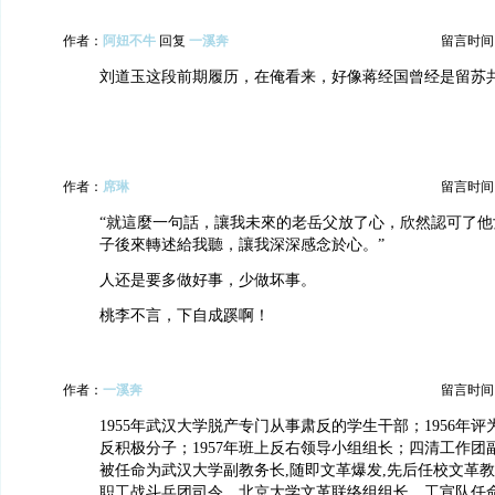
作者：
阿妞不牛
回复
一溪奔
留言时间：20
刘道玉这段前期履历，在俺看来，好像蒋经国曾经是留苏
作者：
席琳
留言时间：20
“就這麼一句話，讓我未來的老岳父放了心，欣然認可了他
子後來轉述給我聽，讓我深深感念於心。”
人还是要多做好事，少做坏事。
桃李不言，下自成蹊啊！
作者：
一溪奔
留言时间：20
1955年武汉大学脱产专门从事肃反的学生干部；1956年
反积极分子；1957年班上反右领导小组组长；四清工作团副团
被任命为武汉大学副教务长,随即文革爆发,先后任校文革
职工战斗兵团司令、北京大学文革联络组组长、工宣队任