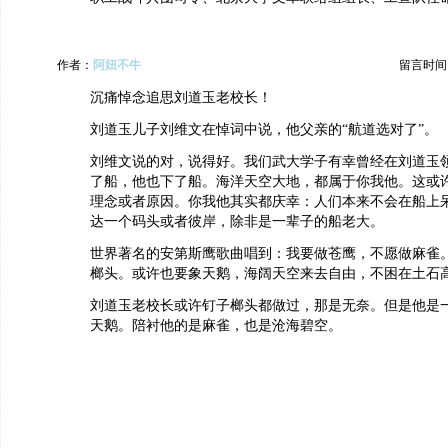
作者：
阿妞不牛
留言时间：20
沉痛悼念追思刘道玉老校长！
刘道玉儿子刘维文在悼词中说，他父亲的“航道选对了”。
刘维文说的对，说得好。我们武大学子有幸曾经在刘道玉
了船，他也下了船。海洋天空大地，都属于你我他。这或
理念或者原因。你我他其实都庆幸：人们本来不会在船上
达一个码头或者彼岸，除非是一辈子的船老大。
世界著名的安第斯鹰歌曲唱到：我要做苍鹰，不愿做麻雀
榔头。或许也要象天鹅，海阔天空来去自由，不困在土石
刘道玉老校长或许钉子榔头都做过，那是无奈。但是他是
天鹅。陪衬他的是麻雀，也是沧海碧空。