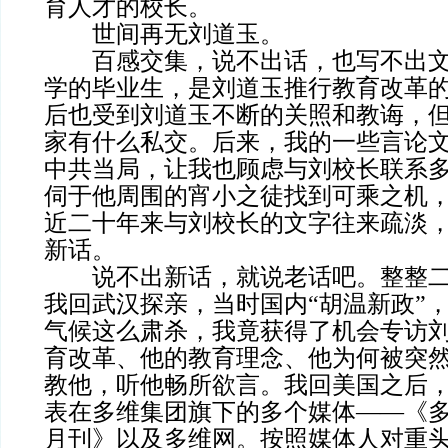
育人才的校长。
世间再无刘道玉。
百感交集，说不出话，也写不出文
学的毕业生，是刘道玉推行教育改革
后也受到刘道玉不断的关照和教诲，
家有什么私交。后来，我的一些言论
中共当局，让我也顾虑与刘校长联系
伺于他周围的宵小之徒找到可乘之机
近二十年来与刘校长的文字往来疏淡
新话。
说不出
新话，就说老话吧。整整二十
我回武汉探亲，当时国内“胡温新政”
气候这么肃杀，我竟获得了机会专访
育改革、他的教育理念、他为何被突
教他，听他畅所欲言。我回美国之后
表在多维集团旗下的多个媒体——《
月刊》以及多维网。按照媒体人对重