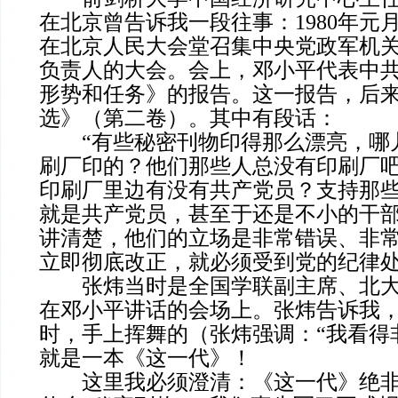
在北京曾告诉我一段往事：1980年元
在北京人民大会堂召集中央党政军机
负责人的大会。会上，邓小平代表中
形势和任务》的报告。这一报告，后
选》（第二卷）。其中有段话：
“有些秘密刊物印得那么漂亮，哪
刷厂印的？他们那些人总没有印刷厂
印刷厂里边有没有共产党员？支持那
就是共产党员，甚至于还是不小的干
讲清楚，他们的立场是非常错误、非
立即彻底改正，就必须受到党的纪律处
张炜当时是全国学联副主席、北大
在邓小平讲话的会场上。张炜告诉我
时，手上挥舞的（张炜强调：“我看得
就是一本《这一代》！
这里我必须澄清：《这一代》绝非