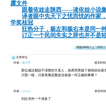
露文件
跟着依娃走陕西——读依娃小说
译者眼中先天下之忧而忧的作家
学奖桂冠
狂热分子，极左和极右本是同一
订正一个民间失实之辞也并不是
浏览(4666)
(201)
文章评论
作者：
镰斧帮
留言时间：20
那位連話都說不清楚的方某人，為黑而黑做了個視頻全面
川普一樣，川普再萬惡難道沒做過一件正確的事麼？
作者：
gskhgd
留言时间：20
刘比另外一个强多了