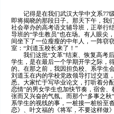
记得是在我们武汉大学中文系77级
即将揭晓的那段日子。那天下午，我
社会举办的高考语文辅导班，正举行
导班的“学生教员”也在场。有人眼尖
间坐下了一位瘦瘦的中年人，一阵窃
室：“刘道玉校长来了！”
我们这批“文革”结束、恢复高考后
学生，是在最后一个学期开学之际，
的。在那之前，我因担负校、系学生
刘道玉在内的学校党政领导打过交道
悉。大家忙于写毕业论文，打听着分配
恋情”的男女学生也加快节奏，宿舍、
张而又兴奋的气氛。而那个“多事之秋
系学生的视线的事，一桩接一桩纷至
恋》、叶文福的《将军，不要这样做