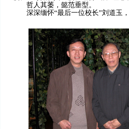
哲人其萎，懿范垂型。
深深缅怀“最后一位校长”刘道玉，