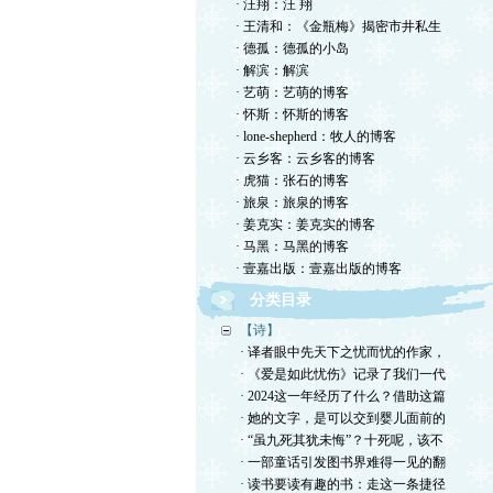
· 汪翔：汪 翔
· 王清和：《金瓶梅》揭密市井私生
· 德孤：德孤的小岛
· 解滨：解滨
· 艺萌：艺萌的博客
· 怀斯：怀斯的博客
· lone-shepherd：牧人的博客
· 云乡客：云乡客的博客
· 虎猫：张石的博客
· 旅泉：旅泉的博客
· 姜克实：姜克实的博客
· 马黑：马黑的博客
· 壹嘉出版：壹嘉出版的博客
分类目录
【诗】
· 译者眼中先天下之忧而忧的作家，
· 《爱是如此忧伤》记录了我们一代
· 2024这一年经历了什么？借助这篇
· 她的文字，是可以交到婴儿面前的
· “虽九死其犹未悔”？十死呢，该不
· 一部童话引发图书界难得一见的翻
· 读书要读有趣的书：走这一条捷径