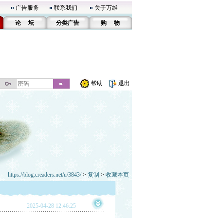
广告服务
联系我们
关于万维
论 坛
分类广告
购 物
帮助
退出
https://blog.creaders.net/u/3843/
>
复制
>
收藏本页
2025-04-28 12:46:25