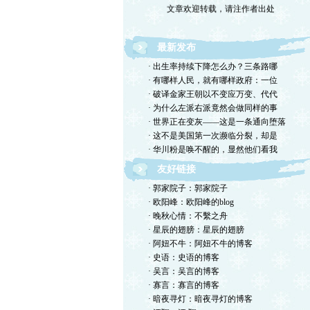
最新发布
· 出生率持续下降怎么办？三条路哪
· 有哪样人民，就有哪样政府：一位
· 破译金家王朝以不变应万变、代代
· 为什么左派右派竟然会做同样的事
· 世界正在变灰——这是一条通向堕落
· 这不是美国第一次濒临分裂，却是
· 华川粉是唤不醒的，显然他们看我
友好链接
· 郭家院子：郭家院子
· 欧阳峰：欧阳峰的blog
· 晚秋心情：不繫之舟
· 星辰的翅膀：星辰的翅膀
· 阿妞不牛：阿妞不牛的博客
· 史语：史语的博客
· 吴言：吴言的博客
· 寡言：寡言的博客
· 暗夜寻灯：暗夜寻灯的博客