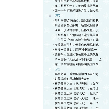
· 欧洲的伊斯兰非法移民危机，原因
· 离世整整两年了，她的星光依然在
· 四十六年前离经叛道之举，如今竟
【事】
· 华川粉是唤不醒的，显然他们看我
· 川普团队自己酿出一场差点翻船的
· 亚裔不该当替罪羊，新移民也不该
· 《纽约客》长篇特稿：这个美国间
· 一位美国总统的格陵兰情结：它就
· 女孩就在那儿，但是你休想见到她
· 重发一篇旧文，缅怀“中国最后一
· 美籍华人在纽约市长选举上的代际
· 请用文明作为政治斗争的武器——也
· 这一场白宫晚宴可能影响美国未来
【视】
· 乌合之众：首都华盛顿的“No King
· 好莱坞科幻题材电影大盘点
· 横跨美国之旅（第17天续）：如何
· 横跨美国之旅（第17天）：在“911
· 横跨美国之旅（第16天）：见识了
· 横跨美国之旅（第15天续）：地平
· 横跨美国之旅（第15天）：第一位
· 横跨美国之旅（第14天续）：一所