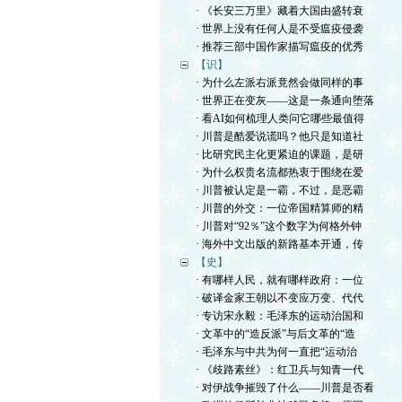
· 《长安三万里》藏着大国由盛转衰
· 世界上没有任何人是不受瘟疫侵袭
· 推荐三部中国作家描写瘟疫的优秀
【识】
· 为什么左派右派竟然会做同样的事
· 世界正在变灰——这是一条通向堕落
· 看AI如何梳理人类问它哪些最值得
· 川普是酷爱说谎吗？他只是知道社
· 比研究民主化更紧迫的课题，是研
· 为什么权贵名流都热衷于围绕在爱
· 川普被认定是一霸，不过，是恶霸
· 川普的外交：一位帝国精算师的精
· 川普对“92％”这个数字为何格外钟
· 海外中文出版的新路基本开通，传
【史】
· 有哪样人民，就有哪样政府：一位
· 破译金家王朝以不变应万变、代代
· 专访宋永毅：毛泽东的运动治国和
· 文革中的“造反派”与后文革的“造
· 毛泽东与中共为何一直把“运动治
· 《歧路素丝》：红卫兵与知青一代
· 对伊战争摧毁了什么——川普是否看