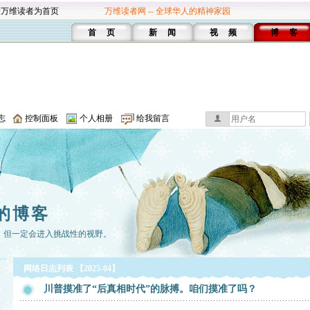
设万维读者为首页
万维读者网 -- 全球华人的精神家园
首 页
新 闻
视 频
博 客
志
控制面板
个人相册
给我留言
的博客
，但一定会进入挑战性的视野。
网络日志列表 【2025-04】
川普摸准了“后真相时代”的脉搏。咱们摸准了吗？