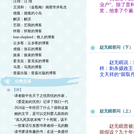
· 汪翔：汪 翔
业户”。除了普
· 王清和：《金瓶梅》揭密市井私生
奖，他拿了个遍
· 德孤：德孤的小岛
· 解滨：解滨
· 艺萌：艺萌的博客
· 怀斯：怀斯的博客
· lone-shepherd：牧人的博客
· 云乡客：云乡客的博客
赵无眠答问（下）
· 虎猫：张石的博客
· 旅泉：旅泉的博客
· 姜克实：姜克实的博客
赵无眠说：对
· 马黑：马黑的博客
样：刺杀摄政王
· 壹嘉出版：壹嘉出版的博客
文天祥的“留取
分类目录
【诗】
· 译者眼中先天下之忧而忧的作家，
· 《爱是如此忧伤》记录了我们一代
· 2024这一年经历了什么？借助这篇
赵无眠答问（上）
· 她的文字，是可以交到婴儿面前的
· “虽九死其犹未悔”？十死呢，该不
· 一部童话引发图书界难得一见的翻
赵无眠曾被列为
· 读书要读有趣的书：走这一条捷径
能假设？九十年