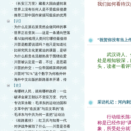
· 《长安三万里》藏着大国由盛转衰
我们如何看待汉
· 世界上没有任何人是不受瘟疫侵袭
· 推荐三部中国作家描写瘟疫的优秀
【识】
· 为什么左派右派竟然会做同样的事
· 世界正在变灰——这是一条通向堕落
· 看AI如何梳理人类问它哪些最值得
“祝贺你没有当上
· 川普是酷爱说谎吗？他只是知道社
· 比研究民主化更紧迫的课题，是研
武汉诗人、作
· 为什么权贵名流都热衷于围绕在爱
处是相知较深，
· 川普被认定是一霸，不过，是恶霸
头，读者一看评
· 川普的外交：一位帝国精算师的精
· 川普对“92％”这个数字为何格外钟
· 海外中文出版的新路基本开通，传
【史】
· 有哪样人民，就有哪样政府：一位
· 破译金家王朝以不变应万变、代代
采访札记：河内刺
· 专访宋永毅：毛泽东的运动治国和
· 文革中的“造反派”与后文革的“造
· 毛泽东与中共为何一直把“运动治
行动组长陈恭澍
· 《歧路素丝》：红卫兵与知青一代
称是已经作好“
· 对伊战争摧毁了什么——川普是否看
象，所受处分就