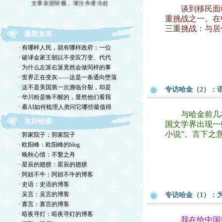
谈到移民面临挑
重挑战之一。在
三重挑战：与居
最新发布
· 有哪样人民，就有哪样政府：一位
· 破译金家王朝以不变应万变、代代
· 为什么左派右派竟然会做同样的事
· 世界正在变灰——这是一条通向堕落
· 这不是美国第一次濒临分裂，却是
专访哈金（2）：
· 华川粉是唤不醒的，显然他们看我
· 看AI如何梳理人类问它哪些最值得
与哈金前几本
友好链接
国文学界出现一
小说”。言下之
· 郭家院子：郭家院子
· 欧阳峰：欧阳峰的blog
· 晚秋心情：不繫之舟
· 星辰的翅膀：星辰的翅膀
· 阿妞不牛：阿妞不牛的博客
· 史语：史语的博客
· 吴言：吴言的博客
专访哈金（1）：
· 寡言：寡言的博客
· 暗夜寻灯：暗夜寻灯的博客
我在给中国报