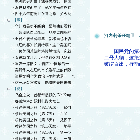
· 欧洲的伊斯兰非法移民危机，原因
· 离世整整两年了，她的星光依然在
· 四十六年前离经叛道之举，如今竟
【事】
· 华川粉是唤不醒的，显然他们看我
· 川普团队自己酿出一场差点翻船的
河内刺杀汪精卫：
· 亚裔不该当替罪羊，新移民也不该
· 《纽约客》长篇特稿：这个美国间
国民党的第一
· 一位美国总统的格陵兰情结：它就
二号人物，这绝
· 女孩就在那儿，但是你休想见到她
破绽百出，行动
· 重发一篇旧文，缅怀“中国最后一
· 美籍华人在纽约市长选举上的代际
· 请用文明作为政治斗争的武器——也
· 这一场白宫晚宴可能影响美国未来
【视】
· 乌合之众：首都华盛顿的“No King
· 好莱坞科幻题材电影大盘点
· 横跨美国之旅（第17天续）：如何
· 横跨美国之旅（第17天）：在“911
· 横跨美国之旅（第16天）：见识了
· 横跨美国之旅（第15天续）：地平
· 横跨美国之旅（第15天）：第一位
· 横跨美国之旅（第14天续）：一所