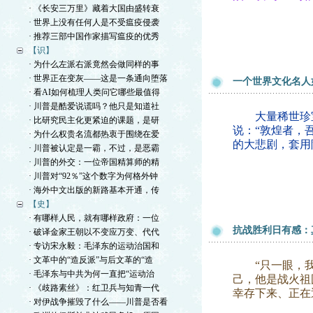
· 《长安三万里》藏着大国由盛转衰
· 世界上没有任何人是不受瘟疫侵袭
· 推荐三部中国作家描写瘟疫的优秀
【识】
· 为什么左派右派竟然会做同样的事
· 世界正在变灰——这是一条通向堕落
一个世界文化名人
· 看AI如何梳理人类问它哪些最值得
· 川普是酷爱说谎吗？他只是知道社
大量稀世珍宝
· 比研究民主化更紧迫的课题，是研
说：“敦煌者，
· 为什么权贵名流都热衷于围绕在爱
的大悲剧，套用
· 川普被认定是一霸，不过，是恶霸
· 川普的外交：一位帝国精算师的精
· 川普对“92％”这个数字为何格外钟
· 海外中文出版的新路基本开通，传
【史】
· 有哪样人民，就有哪样政府：一位
抗战胜利日有感：
· 破译金家王朝以不变应万变、代代
· 专访宋永毅：毛泽东的运动治国和
· 文革中的“造反派”与后文革的“造
“只一眼，我
· 毛泽东与中共为何一直把“运动治
己，他是战火祖
· 《歧路素丝》：红卫兵与知青一代
幸存下来、正在
· 对伊战争摧毁了什么——川普是否看