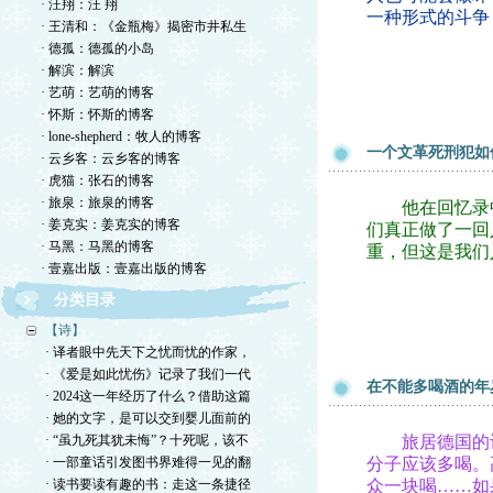
· 汪翔：汪 翔
一种形式的斗争
· 王清和：《金瓶梅》揭密市井私生
· 德孤：德孤的小岛
· 解滨：解滨
· 艺萌：艺萌的博客
· 怀斯：怀斯的博客
· lone-shepherd：牧人的博客
一个文革死刑犯如
· 云乡客：云乡客的博客
· 虎猫：张石的博客
· 旅泉：旅泉的博客
他在回忆录中
· 姜克实：姜克实的博客
们真正做了一回
· 马黑：马黑的博客
重，但这是我们
· 壹嘉出版：壹嘉出版的博客
分类目录
【诗】
· 译者眼中先天下之忧而忧的作家，
· 《爱是如此忧伤》记录了我们一代
在不能多喝酒的年
· 2024这一年经历了什么？借助这篇
· 她的文字，是可以交到婴儿面前的
· “虽九死其犹未悔”？十死呢，该不
旅居德国的诗
· 一部童话引发图书界难得一见的翻
分子应该多喝。
· 读书要读有趣的书：走这一条捷径
众一块喝……如