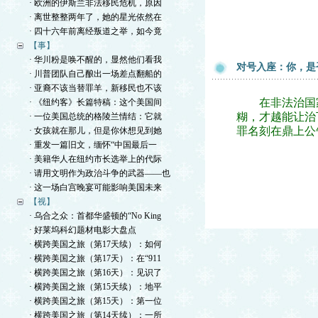
· 欧洲的伊斯兰非法移民危机，原因
· 离世整整两年了，她的星光依然在
· 四十六年前离经叛道之举，如今竟
【事】
· 华川粉是唤不醒的，显然他们看我
对号入座：你，是
· 川普团队自己酿出一场差点翻船的
· 亚裔不该当替罪羊，新移民也不该
在非法治国家的
· 《纽约客》长篇特稿：这个美国间
糊，才越能让治
· 一位美国总统的格陵兰情结：它就
罪名刻在鼎上公
· 女孩就在那儿，但是你休想见到她
· 重发一篇旧文，缅怀“中国最后一
· 美籍华人在纽约市长选举上的代际
· 请用文明作为政治斗争的武器——也
· 这一场白宫晚宴可能影响美国未来
【视】
· 乌合之众：首都华盛顿的“No King
· 好莱坞科幻题材电影大盘点
· 横跨美国之旅（第17天续）：如何
· 横跨美国之旅（第17天）：在“911
· 横跨美国之旅（第16天）：见识了
· 横跨美国之旅（第15天续）：地平
· 横跨美国之旅（第15天）：第一位
· 横跨美国之旅（第14天续）：一所