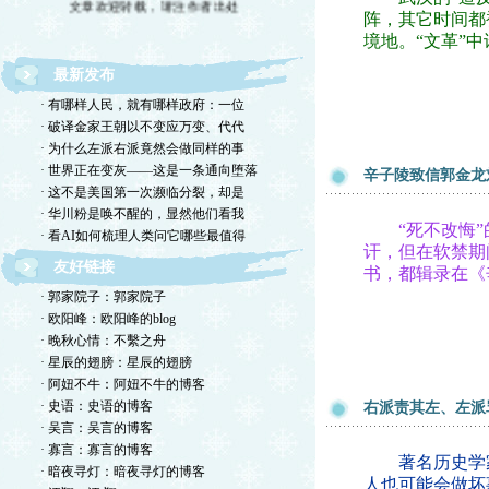
阵，其它时间都
境地。“文革”
最新发布
· 有哪样人民，就有哪样政府：一位
· 破译金家王朝以不变应万变、代代
· 为什么左派右派竟然会做同样的事
· 世界正在变灰——这是一条通向堕落
辛子陵致信郭金龙
· 这不是美国第一次濒临分裂，却是
· 华川粉是唤不醒的，显然他们看我
“死不改悔”的
· 看AI如何梳理人类问它哪些最值得
讦，但在软禁期
友好链接
书，都辑录在《
· 郭家院子：郭家院子
· 欧阳峰：欧阳峰的blog
· 晚秋心情：不繫之舟
· 星辰的翅膀：星辰的翅膀
· 阿妞不牛：阿妞不牛的博客
· 史语：史语的博客
右派责其左、左派
· 吴言：吴言的博客
· 寡言：寡言的博客
著名历史学家
· 暗夜寻灯：暗夜寻灯的博客
人也可能会做坏