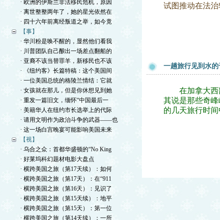
· 欧洲的伊斯兰非法移民危机，原因
试图推动在法治
· 离世整整两年了，她的星光依然在
· 四十六年前离经叛道之举，如今竟
【事】
· 华川粉是唤不醒的，显然他们看我
· 川普团队自己酿出一场差点翻船的
· 亚裔不该当替罪羊，新移民也不该
一趟旅行见到水的
· 《纽约客》长篇特稿：这个美国间
· 一位美国总统的格陵兰情结：它就
在加拿大西部
· 女孩就在那儿，但是你休想见到她
其说是那些奇峰
· 重发一篇旧文，缅怀“中国最后一
的几天旅行时间
· 美籍华人在纽约市长选举上的代际
· 请用文明作为政治斗争的武器——也
· 这一场白宫晚宴可能影响美国未来
【视】
· 乌合之众：首都华盛顿的“No King
· 好莱坞科幻题材电影大盘点
· 横跨美国之旅（第17天续）：如何
· 横跨美国之旅（第17天）：在“911
· 横跨美国之旅（第16天）：见识了
· 横跨美国之旅（第15天续）：地平
· 横跨美国之旅（第15天）：第一位
· 横跨美国之旅（第14天续）：一所