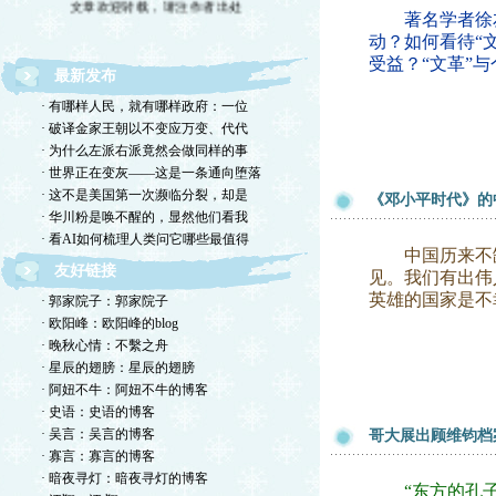
著名学者徐友渔
动？如何看待“
受益？“文革”
最新发布
· 有哪样人民，就有哪样政府：一位
· 破译金家王朝以不变应万变、代代
· 为什么左派右派竟然会做同样的事
· 世界正在变灰——这是一条通向堕落
· 这不是美国第一次濒临分裂，却是
《邓小平时代》的
· 华川粉是唤不醒的，显然他们看我
· 看AI如何梳理人类问它哪些最值得
中国历来不缺伟
友好链接
见。我们有出伟
英雄的国家是不
· 郭家院子：郭家院子
· 欧阳峰：欧阳峰的blog
· 晚秋心情：不繫之舟
· 星辰的翅膀：星辰的翅膀
· 阿妞不牛：阿妞不牛的博客
· 史语：史语的博客
· 吴言：吴言的博客
哥大展出顾维钧档
· 寡言：寡言的博客
· 暗夜寻灯：暗夜寻灯的博客
“东方的孔子