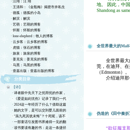
· 汪翔：汪 翔
地。 因此，中国不
· 王清和：《金瓶梅》揭密市井私生
Shandong as sam
· 德孤：德孤的小岛
· 解滨：解滨
· 艺萌：艺萌的博客
· 怀斯：怀斯的博客
· lone-shepherd：牧人的博客
· 云乡客：云乡客的博客
全世界最大的Mal
· 虎猫：张石的博客
· 旅泉：旅泉的博客
· 姜克实：姜克实的博客
全世界最大的M
· 马黑：马黑的博客
莞，在迪拜、在
· 壹嘉出版：壹嘉出版的博客
（Edmonton）。
介绍迪拜那个M
分类目录
【诗】
· 译者眼中先天下之忧而忧的作家，
· 《爱是如此忧伤》记录了我们一代
· 2024这一年经历了什么？借助这篇
· 她的文字，是可以交到婴儿面前的
伪造的《田中奏折
· “虽九死其犹未悔”？十死呢，该不
· 一部童话引发图书界难得一见的翻
· 读书要读有趣的书：走这一条捷径
“欲征服支那（