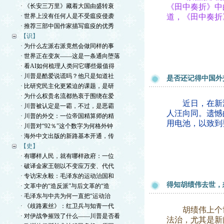
· 《长安三万里》藏着大国由盛转衰
《田中奏折》中
· 世界上没有任何人是不受瘟疫侵袭
道，《田中奏折
· 推荐三部中国作家描写瘟疫的优秀
【识】
· 为什么左派右派竟然会做同样的事
· 世界正在变灰——这是一条通向堕落
· 看AI如何梳理人类问它哪些最值得
· 川普是酷爱说谎吗？他只是知道社
是否还记得中国外
· 比研究民主化更紧迫的课题，是研
· 为什么权贵名流都热衷于围绕在爱
近日，在新泽
· 川普被认定是一霸，不过，是恶霸
人汪向同。遗憾
· 川普的外交：一位帝国精算师的精
用电池，以致到
· 川普对“92％”这个数字为何格外钟
· 海外中文出版的新路基本开通，传
【史】
· 有哪样人民，就有哪样政府：一位
· 破译金家王朝以不变应万变、代代
· 专访宋永毅：毛泽东的运动治国和
得知胡绩伟去世，
· 文革中的“造反派”与后文革的“造
· 毛泽东与中共为何一直把“运动治
· 《歧路素丝》：红卫兵与知青一代
胡绩伟上个世
· 对伊战争摧毁了什么——川普是否看
法治，尤其是新