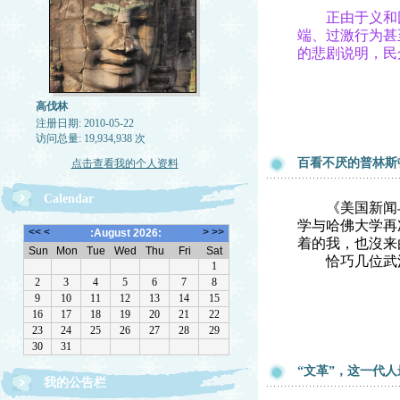
正由于义和团
端、过激行为甚
的悲剧说明，民
高伐林
注册日期: 2010-05-22
访问总量: 19,934,938 次
百看不厌的普林斯
点击查看我的个人资料
Calendar
《美国新闻与世
学与哈佛大学再
着的我，也沒来
恰巧几位武汉
“文革”，这一代
我的公告栏
文章欢迎转载，请注作者出处