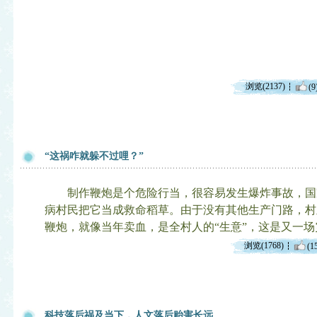
浏览(2137)
(9
“这祸咋就躲不过哩？”
制作鞭炮是个危险行当，很容易发生爆炸事故，国
病村民把它当成救命稻草。由于没有其他生产门路，村
鞭炮，就像当年卖血，是全村人的“生意”，这是又一
浏览(1768)
(1
科技落后祸及当下，人文落后贻害长远