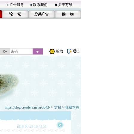
广告服务
联系我们
关于万维
论 坛
分类广告
购 物
帮助
退出
https://blog.creaders.net/u/3843/
>
复制
>
收藏本页
2019-06-29 10:43:51