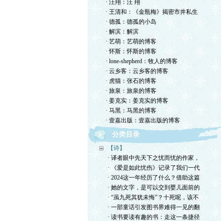
· 汪翔：汪 翔
· 王清和：《金瓶梅》揭密市井私生
· 德孤：德孤的小岛
· 解滨：解滨
· 艺萌：艺萌的博客
· 怀斯：怀斯的博客
· lone-shepherd：牧人的博客
· 云乡客：云乡客的博客
· 虎猫：张石的博客
· 旅泉：旅泉的博客
· 姜克实：姜克实的博客
· 马黑：马黑的博客
· 壹嘉出版：壹嘉出版的博客
分类目录
【诗】
· 译者眼中先天下之忧而忧的作家，
· 《爱是如此忧伤》记录了我们一代
· 2024这一年经历了什么？借助这篇
· 她的文字，是可以交到婴儿面前的
· “虽九死其犹未悔”？十死呢，该不
· 一部童话引发图书界难得一见的翻
· 读书要读有趣的书：走这一条捷径