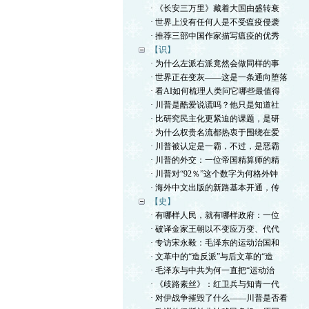
· 《长安三万里》藏着大国由盛转衰
· 世界上没有任何人是不受瘟疫侵袭
· 推荐三部中国作家描写瘟疫的优秀
【识】
· 为什么左派右派竟然会做同样的事
· 世界正在变灰——这是一条通向堕落
· 看AI如何梳理人类问它哪些最值得
· 川普是酷爱说谎吗？他只是知道社
· 比研究民主化更紧迫的课题，是研
· 为什么权贵名流都热衷于围绕在爱
· 川普被认定是一霸，不过，是恶霸
· 川普的外交：一位帝国精算师的精
· 川普对“92％”这个数字为何格外钟
· 海外中文出版的新路基本开通，传
【史】
· 有哪样人民，就有哪样政府：一位
· 破译金家王朝以不变应万变、代代
· 专访宋永毅：毛泽东的运动治国和
· 文革中的“造反派”与后文革的“造
· 毛泽东与中共为何一直把“运动治
· 《歧路素丝》：红卫兵与知青一代
· 对伊战争摧毁了什么——川普是否看