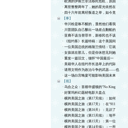
· 欧洲的伊斯兰非法移民危机，原因
· 离世整整两年了，她的星光依然在
· 四十六年前离经叛道之举，如今竟
【事】
· 华川粉是唤不醒的，显然他们看我
· 川普团队自己酿出一场差点翻船的
· 亚裔不该当替罪羊，新移民也不该
· 《纽约客》长篇特稿：这个美国间
· 一位美国总统的格陵兰情结：它就
· 女孩就在那儿，但是你休想见到她
· 重发一篇旧文，缅怀“中国最后一
· 美籍华人在纽约市长选举上的代际
· 请用文明作为政治斗争的武器——也
· 这一场白宫晚宴可能影响美国未来
【视】
· 乌合之众：首都华盛顿的“No King
· 好莱坞科幻题材电影大盘点
· 横跨美国之旅（第17天续）：如何
· 横跨美国之旅（第17天）：在“911
· 横跨美国之旅（第16天）：见识了
· 横跨美国之旅（第15天续）：地平
· 横跨美国之旅（第15天）：第一位
· 横跨美国之旅（第14天续）：一所