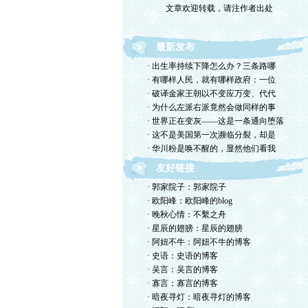
最新发布
· 出生率持续下降怎么办？三条路哪
· 有哪样人民，就有哪样政府：一位
· 破译金家王朝以不变应万变、代代
· 为什么左派右派竟然会做同样的事
· 世界正在变灰——这是一条通向堕落
· 这不是美国第一次濒临分裂，却是
· 华川粉是唤不醒的，显然他们看我
友好链接
· 郭家院子：郭家院子
· 欧阳峰：欧阳峰的blog
· 晚秋心情：不繫之舟
· 星辰的翅膀：星辰的翅膀
· 阿妞不牛：阿妞不牛的博客
· 史语：史语的博客
· 吴言：吴言的博客
· 寡言：寡言的博客
· 暗夜寻灯：暗夜寻灯的博客