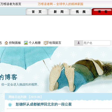
设万维读者为首页
万维读者网 -- 全球华人的精神家园
首 页
新 闻
视 频
博 客
志
控制面板
个人相册
给我留言
的博客
，但一定会进入挑战性的视野。
网络日志列表 【2019-06】
彭德怀从成都被押回北京的一段公案