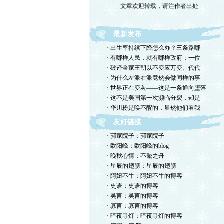
最新发布
· 出生率持续下降怎么办？三条路哪
· 有哪样人民，就有哪样政府：一位
· 破译金家王朝以不变应万变、代代
· 为什么左派右派竟然会做同样的事
· 世界正在变灰——这是一条通向堕落
· 这不是美国第一次濒临分裂，却是
· 华川粉是唤不醒的，显然他们看我
友好链接
· 郭家院子：郭家院子
· 欧阳峰：欧阳峰的blog
· 晚秋心情：不繫之舟
· 星辰的翅膀：星辰的翅膀
· 阿妞不牛：阿妞不牛的博客
· 史语：史语的博客
· 吴言：吴言的博客
· 寡言：寡言的博客
· 暗夜寻灯：暗夜寻灯的博客