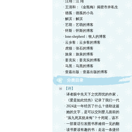
· 汪翔：汪 翔
· 王清和：《金瓶梅》揭密市井私生
· 德孤：德孤的小岛
· 解滨：解滨
· 艺萌：艺萌的博客
· 怀斯：怀斯的博客
· lone-shepherd：牧人的博客
· 云乡客：云乡客的博客
· 虎猫：张石的博客
· 旅泉：旅泉的博客
· 姜克实：姜克实的博客
· 马黑：马黑的博客
· 壹嘉出版：壹嘉出版的博客
分类目录
【诗】
· 译者眼中先天下之忧而忧的作家，
· 《爱是如此忧伤》记录了我们一代
· 2024这一年经历了什么？借助这篇
· 她的文字，是可以交到婴儿面前的
· “虽九死其犹未悔”？十死呢，该不
· 一部童话引发图书界难得一见的翻
· 读书要读有趣的书：走这一条捷径