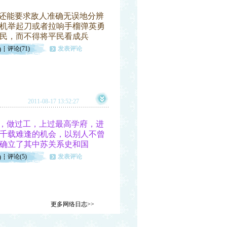
还能要求敌人准确无误地分辨
机举起刀或者拉响手榴弹英勇
民，而不得将平民看成兵
评论(71)
发表评论
)
2011-08-17 13:52:27
，做过工，上过最高学府，进
千载难逢的机会，以别人不曾
确立了其中苏关系史和国
评论(5)
发表评论
)
更多网络日志>>