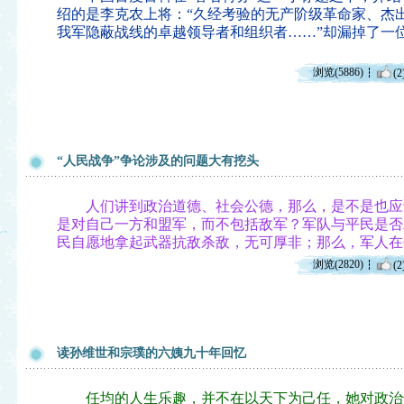
绍的是李克农上将：“久经考验的无产阶级革命家、杰
我军隐蔽战线的卓越领导者和组织者……”却漏掉了一
浏览(5886)
(2
“人民战争”争论涉及的问题大有挖头
人们讲到政治道德、社会公德，那么，是不是也应
是对自己一方和盟军，而不包括敌军？军队与平民是否
民自愿地拿起武器抗敌杀敌，无可厚非；那么，军人在
浏览(2820)
(2
读孙维世和宗璞的六姨九十年回忆
任均的人生乐趣，并不在以天下为己任，她对政治