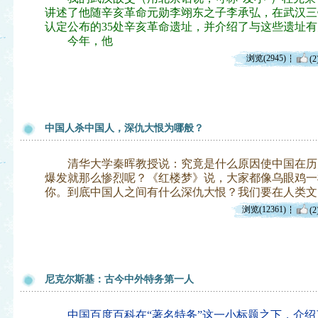
讲述了他随辛亥革命元勋李翊东之子李承弘，在武汉三
认定公布的35处辛亥革命遗址，并介绍了与这些遗址
今年，他
浏览(2945)
(2
中国人杀中国人，深仇大恨为哪般？
清华大学秦晖教授说：究竟是什么原因使中国在历
爆发就那么惨烈呢？《红楼梦》说，大家都像乌眼鸡一
你。到底中国人之间有什么深仇大恨？我们要在人类文
浏览(12361)
(2
尼克尔斯基：古今中外特务第一人
中国百度百科在“著名特务”这一小标题之下，介绍