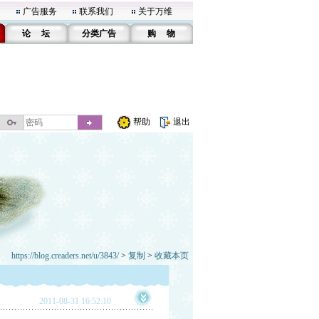
广告服务
联系我们
关于万维
论 坛
分类广告
购 物
帮助
退出
https://blog.creaders.net/u/3843/
>
复制
>
收藏本页
2011-08-31 16:52:10