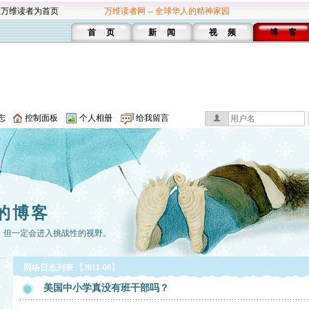
设万维读者为首页
万维读者网 -- 全球华人的精神家园
首 页
新 闻
视 频
博 客
志
控制面板
个人相册
给我留言
的博客
，但一定会进入挑战性的视野。
网络日志列表 【2011-08】
美国中小学真没有班干部吗？