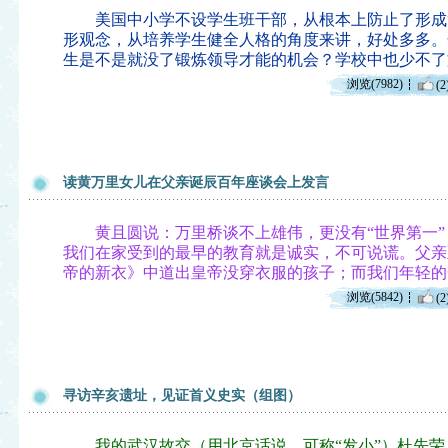
美国中小学不设学生班干部，从根本上防止了形成“
形观念，从培养学生健全人格的角度来讲，好处多多。
生是不是就没了锻炼领导才能的机会？学校中也少不了
浏览(7982)
(2
读黄万里女儿在父亲诞辰百年座谈会上发言
黄且圆说：万里桥谈不上雄伟，更没有“世界第一”
我们在家受到的最早的教育就是诚实，不可说谎。父亲
帝的新衣》中道出皇帝没穿衣服的孩子；而我们年轻的
浏览(5842)
(2
寻访辛亥遗址，见证首义史实（组图）
我的武汉故交（用北京话说，可称“发小”）杜先荣