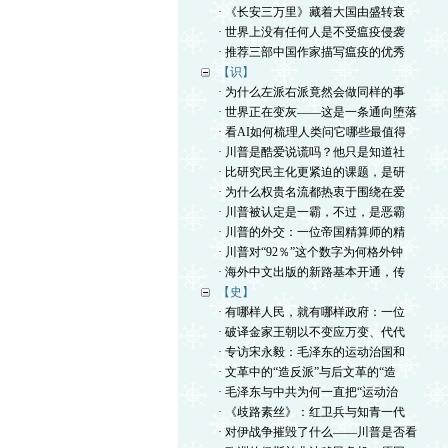
· 《长安三万里》藏着大国由盛转衰
· 世界上没有任何人是不受瘟疫侵袭
· 推荐三部中国作家描写瘟疫的优秀
【识】
· 为什么左派右派竟然会做同样的事
· 世界正在变灰——这是一条通向堕落
· 看AI如何梳理人类问它哪些最值得
· 川普是酷爱说谎吗？他只是知道社
· 比研究民主化更紧迫的课题，是研
· 为什么权贵名流都热衷于围绕在爱
· 川普被认定是一霸，不过，是恶霸
· 川普的外交：一位帝国精算师的精
· 川普对“92％”这个数字为何格外钟
· 海外中文出版的新路基本开通，传
【史】
· 有哪样人民，就有哪样政府：一位
· 破译金家王朝以不变应万变、代代
· 专访宋永毅：毛泽东的运动治国和
· 文革中的“造反派”与后文革的“造
· 毛泽东与中共为何一直把“运动治
· 《歧路素丝》：红卫兵与知青一代
· 对伊战争摧毁了什么——川普是否看