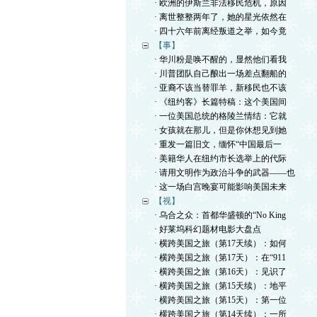
· 欧洲的伊斯兰非法移民危机，原因
· 离世整整两年了，她的星光依然在
· 四十六年前离经叛道之举，如今竟
【事】
· 华川粉是唤不醒的，显然他们看我
· 川普团队自己酿出一场差点翻船的
· 亚裔不该当替罪羊，新移民也不该
· 《纽约客》长篇特稿：这个美国间
· 一位美国总统的格陵兰情结：它就
· 女孩就在那儿，但是你休想见到她
· 重发一篇旧文，缅怀“中国最后一
· 美籍华人在纽约市长选举上的代际
· 请用文明作为政治斗争的武器——也
· 这一场白宫晚宴可能影响美国未来
【视】
· 乌合之众：首都华盛顿的“No King
· 好莱坞科幻题材电影大盘点
· 横跨美国之旅（第17天续）：如何
· 横跨美国之旅（第17天）：在“911
· 横跨美国之旅（第16天）：见识了
· 横跨美国之旅（第15天续）：地平
· 横跨美国之旅（第15天）：第一位
· 横跨美国之旅（第14天续）：一所