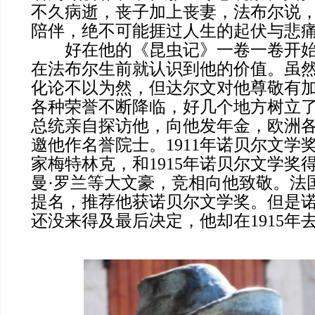
不久病逝，丧子加上丧妻，法布尔说
陪伴，绝不可能捱过人生的起伏与悲
好在他的《昆虫记》一卷一卷开始
在法布尔生前就认识到他的价值。虽
化论不以为然，但达尔文对他尊敬有
各种荣誉不断降临，好几个地方树立
总统亲自探访他，向他发年金，欧洲
邀他作名誉院士。1911年诺贝尔文学
家梅特林克，和1915年诺贝尔文学奖
曼·罗兰等大文豪，竞相向他致敬。法
提名，推荐他获诺贝尔文学奖。但是
还没来得及最后决定，他却在1915年