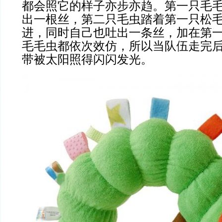
都会照它的样子亦步亦趋。第一只毛
出一根丝，第二只毛虫踏着第一只松
进，同时自己也吐出一条丝，加在第
毛毛虫都依次效仿，所以当队伍走完
带被太阳照得闪闪发光。