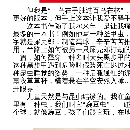
但我是“一鸟在手胜过百鸟在林”，
更好的版本，但手上这本让我爱不释
这本书伴随了我20来年，是让我痛
最多的一本书！例如他写一种圣甲虫
字就是屎壳郎，制造粪球，辛辛苦苦
用，半路上如何被另一只屎壳郎打劫
一篇，如何戳穿一种名叫大头黑步甲
这种黑步甲遇到危险时假装死亡逃过
种昆虫睡觉的姿势，一种后腿通红的
薰衣草草秆，横着悬在半空安然入睡
开眼界！
儿童天然是与昆虫结缘的。我在童
里有一种虫，我们叫它“豌豆虫”，一
个球，就像豌豆，孩子们跟它玩，在