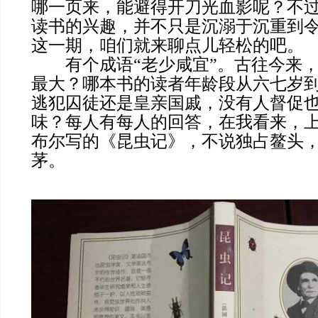
哪一页来，能避得开刀光血影呢？不
读书的兴趣，并不只是沉溺于沉重到
这一期，咱们就来聊点儿轻松的吧。
有个成语“老少咸宜”。古往今来，
最大？哪本书的读者年龄段从六七岁
逃犯囚徒还是皇亲国戚，没有人督促
味？每人有每人的回答，在我看来，
布尔写的《昆虫记》，不说独占鳌头
茅。