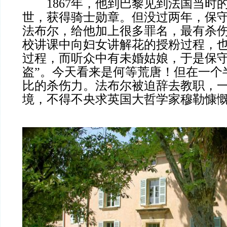
1867年，他到巴黎见到法国当时
世，获得骑士勋章。但没过两年，保
法布尔，给他加上很多罪名，最有杀
校讲课中向妇女讲解花的授粉过程，
过程，而听众中有未婚姑娘，于是保守
盗”。今天看来是何等荒唐！但在一个
比的杀伤力。法布尔被迫辞去教职，
境，不得不央求英国大哲学家穆勒慷