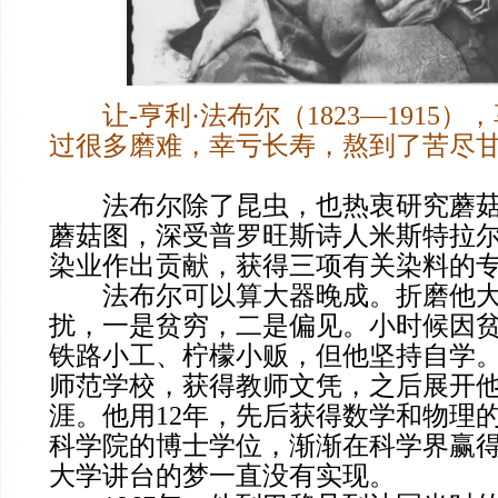
让-亨利·法布尔（1823—1915）
过很多磨难，幸亏长寿，熬到了苦尽
法布尔除了昆虫，也热衷研究蘑菇，
蘑菇图，深受普罗旺斯诗人米斯特拉
染业作出贡献，获得三项有关染料的
法布尔可以算大器晚成。折磨他大
扰，一是贫穷，二是偏见。小时候因
铁路小工、柠檬小贩，但他坚持自学。
师范学校，获得教师文凭，之后展开
涯。他用12年，先后获得数学和物理
科学院的博士学位，渐渐在科学界赢
大学讲台的梦一直没有实现。