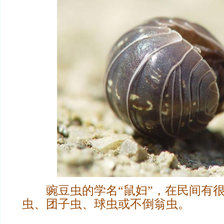
豌豆虫的学名“鼠妇”，在民间有
虫、团子虫、球虫或不倒翁虫。