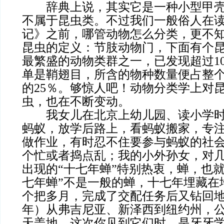
辞典上说，其实它是一种小型甲壳
不属于昆虫类。不过我们一般俗人在
记》之前，哪管动物怎么分类，更不
昆虫的定义：节肢动物门，下面有个
最繁盛的动物类群之一，已发现超过1
单是鞘翅目，所含的物种数量便占整
的25％。够惊人吧！动物分类学上对
虫，也在不断变动。
我女儿在北京上幼儿园、读小学时
蚂蚁，放学后路上，看蚂蚁搬家，专
做作业，有时忍不住要参与蚂蚁的社
个忙或者捣点乱；我的小外孙女，对
出现的“十七年蝉”特别热衷，蝉，也
七年蝉”不是一般的蝉，十七年埋藏在
个把多月，完成了交配任务后又钻回地下
年）从弗吉尼亚、新泽西到纽约州，
天盖地。这次你见到它们时，是牙牙