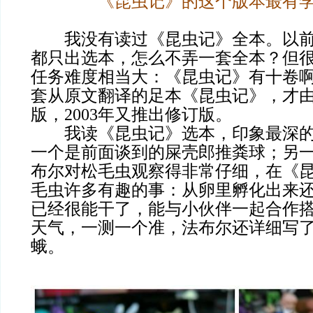
《昆虫记》的这个版本最有
我没有读过《昆虫记》全本。以前
都只出选本，怎么不弄一套全本？但
任务难度相当大：《昆虫记》有十卷啊！
套从原文翻译的足本《昆虫记》，才
版，2003年又推出修订版。
我读《昆虫记》选本，印象最深的
一个是前面谈到的屎壳郎推粪球；另
布尔对松毛虫观察得非常仔细，在《
毛虫许多有趣的事：从卵里孵化出来
已经很能干了，能与小伙伴一起合作
天气，一测一个准，法布尔还详细写
蛾。