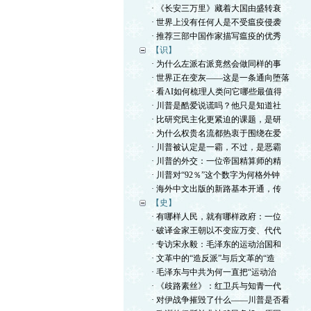
· 《长安三万里》藏着大国由盛转衰
· 世界上没有任何人是不受瘟疫侵袭
· 推荐三部中国作家描写瘟疫的优秀
【识】
· 为什么左派右派竟然会做同样的事
· 世界正在变灰——这是一条通向堕落
· 看AI如何梳理人类问它哪些最值得
· 川普是酷爱说谎吗？他只是知道社
· 比研究民主化更紧迫的课题，是研
· 为什么权贵名流都热衷于围绕在爱
· 川普被认定是一霸，不过，是恶霸
· 川普的外交：一位帝国精算师的精
· 川普对“92％”这个数字为何格外钟
· 海外中文出版的新路基本开通，传
【史】
· 有哪样人民，就有哪样政府：一位
· 破译金家王朝以不变应万变、代代
· 专访宋永毅：毛泽东的运动治国和
· 文革中的“造反派”与后文革的“造
· 毛泽东与中共为何一直把“运动治
· 《歧路素丝》：红卫兵与知青一代
· 对伊战争摧毁了什么——川普是否看