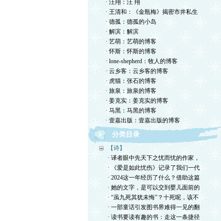
· 汪翔：汪 翔
· 王清和：《金瓶梅》揭密市井私生
· 德孤：德孤的小岛
· 解滨：解滨
· 艺萌：艺萌的博客
· 怀斯：怀斯的博客
· lone-shepherd：牧人的博客
· 云乡客：云乡客的博客
· 虎猫：张石的博客
· 旅泉：旅泉的博客
· 姜克实：姜克实的博客
· 马黑：马黑的博客
· 壹嘉出版：壹嘉出版的博客
分类目录
【诗】
· 译者眼中先天下之忧而忧的作家，
· 《爱是如此忧伤》记录了我们一代
· 2024这一年经历了什么？借助这篇
· 她的文字，是可以交到婴儿面前的
· “虽九死其犹未悔”？十死呢，该不
· 一部童话引发图书界难得一见的翻
· 读书要读有趣的书：走这一条捷径