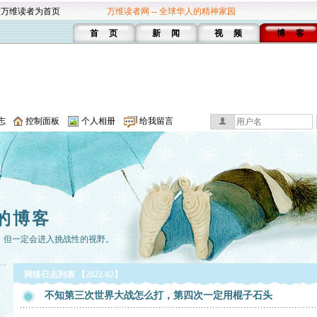
设万维读者为首页
万维读者网 -- 全球华人的精神家园
首 页
新 闻
视 频
博 客
志
控制面板
个人相册
给我留言
的博客
，但一定会进入挑战性的视野。
网络日志列表 【2022-02】
不知第三次世界大战怎么打，第四次一定用棍子石头