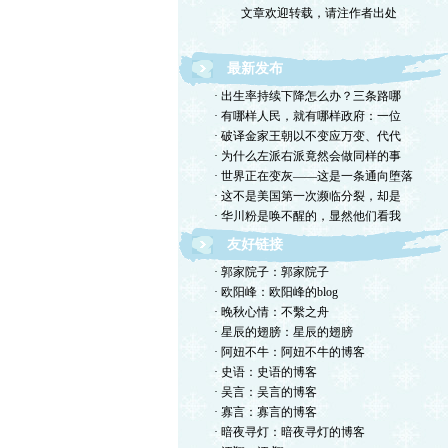
最新发布
· 出生率持续下降怎么办？三条路哪
· 有哪样人民，就有哪样政府：一位
· 破译金家王朝以不变应万变、代代
· 为什么左派右派竟然会做同样的事
· 世界正在变灰——这是一条通向堕落
· 这不是美国第一次濒临分裂，却是
· 华川粉是唤不醒的，显然他们看我
友好链接
· 郭家院子：郭家院子
· 欧阳峰：欧阳峰的blog
· 晚秋心情：不繫之舟
· 星辰的翅膀：星辰的翅膀
· 阿妞不牛：阿妞不牛的博客
· 史语：史语的博客
· 吴言：吴言的博客
· 寡言：寡言的博客
· 暗夜寻灯：暗夜寻灯的博客