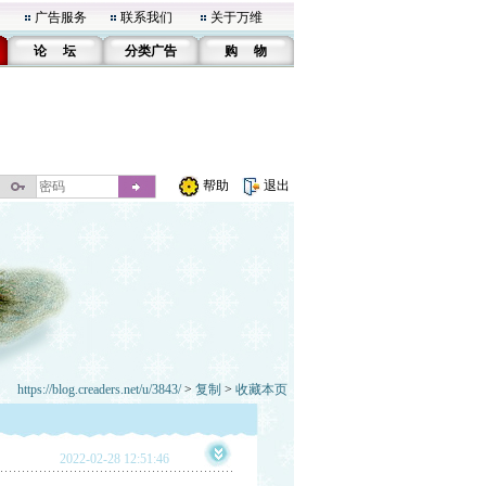
广告服务
联系我们
关于万维
论 坛
分类广告
购 物
帮助
退出
https://blog.creaders.net/u/3843/
>
复制
>
收藏本页
2022-02-28 12:51:46