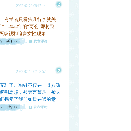
2022-02-23 09:17:14
，有学者只看头几行字就关上
！2022年的“两会”即将到
消灭歧视和迫害女性现象
评论(2)
发表评论
7)
2022-02-14 07:58:57
无耻了。狗链不仅在丰县八孩
阉割思想，被禁言禁足，被人
们拐卖了我们如骨在喉的意
评论(1)
发表评论
4)