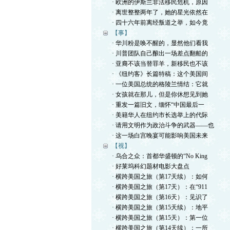
· 欧洲的伊斯兰非法移民危机，原因
· 离世整整两年了，她的星光依然在
· 四十六年前离经叛道之举，如今竟
【事】
· 华川粉是唤不醒的，显然他们看我
· 川普团队自己酿出一场差点翻船的
· 亚裔不该当替罪羊，新移民也不该
· 《纽约客》长篇特稿：这个美国间
· 一位美国总统的格陵兰情结：它就
· 女孩就在那儿，但是你休想见到她
· 重发一篇旧文，缅怀“中国最后一
· 美籍华人在纽约市长选举上的代际
· 请用文明作为政治斗争的武器——也
· 这一场白宫晚宴可能影响美国未来
【视】
· 乌合之众：首都华盛顿的“No King
· 好莱坞科幻题材电影大盘点
· 横跨美国之旅（第17天续）：如何
· 横跨美国之旅（第17天）：在“911
· 横跨美国之旅（第16天）：见识了
· 横跨美国之旅（第15天续）：地平
· 横跨美国之旅（第15天）：第一位
· 横跨美国之旅（第14天续）：一所