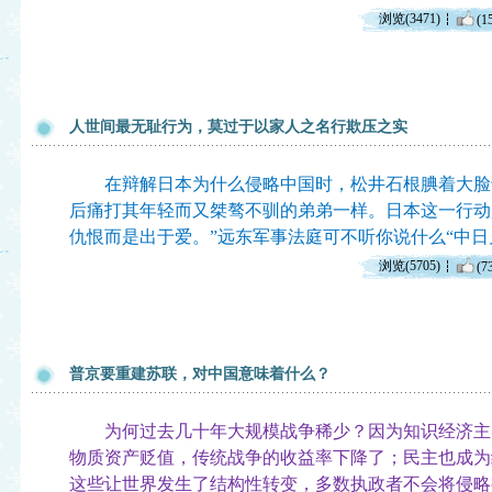
浏览(3471)
(1
人世间最无耻行为，莫过于以家人之名行欺压之实
在辩解日本为什么侵略中国时，松井石根腆着大脸说
后痛打其年轻而又桀骜不驯的弟弟一样。日本这一行动
仇恨而是出于爱。”远东军事法庭可不听你说什么“中日
浏览(5705)
(7
普京要重建苏联，对中国意味着什么？
为何过去几十年大规模战争稀少？因为知识经济主
物质资产贬值，传统战争的收益率下降了；民主也成为
这些让世界发生了结构性转变，多数执政者不会将侵略