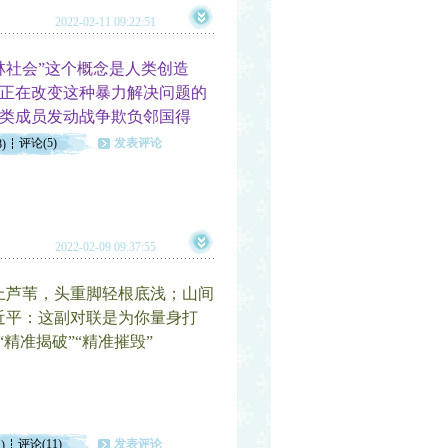
2022-02-11 09:22:51
社会”这个概念是人类创造
正在改变这种暴力解决问题的
类成员发动战争欺负邻国得
评论(5)
发表评论
8)
2022-02-09 09:37:55
上芦苇，头重脚轻根底浅；山间
近平：这副对联是为你量身打
精准揭破”“精准摧毁”
评论(11)
发表评论
)