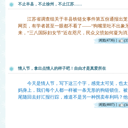
不止丰县，不止徐州，不止江苏……
江苏省调查组关于丰县铁链女事件第五份通报出笼
网页，有学者甚至一眼都不看了——“狗嘴里吐不出象牙”
来，“三八国际妇女节”近在咫尺，民众义愤如何凝为
浏览(4736)
(3
情人节，拿出点情人的样子吧！自由才是真爱所在
今天是情人节，写下这三个字，感觉太可笑，也太
妈身上，我们每个人都一样被一条无形的狗链锁住。被
尾随回去好汇报行踪，难道不是另一种拐卖牟利吗？他
浏览(4607)
(3