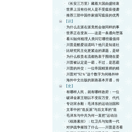
· 《长安三万里》藏着大国由盛转衰
· 世界上没有任何人是不受瘟疫侵袭
· 推荐三部中国作家描写瘟疫的优秀
【识】
· 为什么左派右派竟然会做同样的事
· 世界正在变灰——这是一条通向堕落
· 看AI如何梳理人类问它哪些最值得
· 川普是酷爱说谎吗？他只是知道社
· 比研究民主化更紧迫的课题，是研
· 为什么权贵名流都热衷于围绕在爱
· 川普被认定是一霸，不过，是恶霸
· 川普的外交：一位帝国精算师的精
· 川普对“92％”这个数字为何格外钟
· 海外中文出版的新路基本开通，传
【史】
· 有哪样人民，就有哪样政府：一位
· 破译金家王朝以不变应万变、代代
· 专访宋永毅：毛泽东的运动治国和
· 文革中的“造反派”与后文革的“造
· 毛泽东与中共为何一直把“运动治
· 《歧路素丝》：红卫兵与知青一代
· 对伊战争摧毁了什么——川普是否看