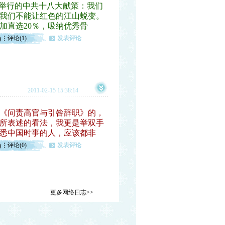
举行的中共十八大献策：我们
我们不能让红色的江山蜕变。
加直选20％，吸纳优秀骨
评论(1)
发表评论
)
2011-02-15 15:38:14
《问责高官与引咎辞职》的，
！所表述的看法，我更是举双手
悉中国时事的人，应该都非
评论(0)
发表评论
)
更多网络日志>>