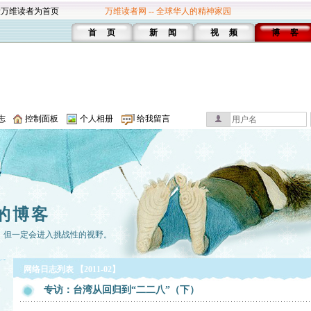
设万维读者为首页
万维读者网 -- 全球华人的精神家园
首 页
新 闻
视 频
博 客
志
控制面板
个人相册
给我留言
的博客
，但一定会进入挑战性的视野。
网络日志列表 【2011-02】
专访：台湾从回归到“二二八”（下）