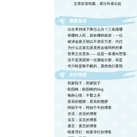
最新发布
· 出生率持续下降怎么办？三条路哪
· 有哪样人民，就有哪样政府：一位
· 破译金家王朝以不变应万变、代代
· 为什么左派右派竟然会做同样的事
· 世界正在变灰——这是一条通向堕落
· 这不是美国第一次濒临分裂，却是
· 华川粉是唤不醒的，显然他们看我
友好链接
· 郭家院子：郭家院子
· 欧阳峰：欧阳峰的blog
· 晚秋心情：不繫之舟
· 星辰的翅膀：星辰的翅膀
· 阿妞不牛：阿妞不牛的博客
· 史语：史语的博客
· 吴言：吴言的博客
· 寡言：寡言的博客
· 暗夜寻灯：暗夜寻灯的博客