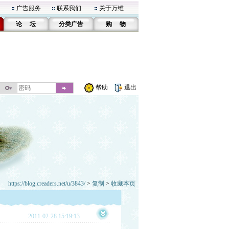
广告服务
联系我们
关于万维
论 坛
分类广告
购 物
帮助
退出
https://blog.creaders.net/u/3843/
>
复制
>
收藏本页
2011-02-28 15:19:13