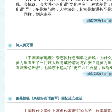
现、会惊讶、会大呼小叫所谓“文化冲突”、种族差异
所谓“异”，多是枝节的，人性深处，其实是相通甚至是
同样，到东南亚
浏览(5046)
(0
诗人黄万里
《中国国家地理》杂志执行总编单之蔷说：为什么
黄万里看出了三门峡大坝将威胁渭河与西安？是黄万里
看法未必严密，毛泽东不也写了“更立西江石壁，截断
浏览(2332)
(0
萧燕拍摄《亲朋好友话萧军》回忆延安生活
中国现代文学史上著名作家萧军的儿子、旅美摄影