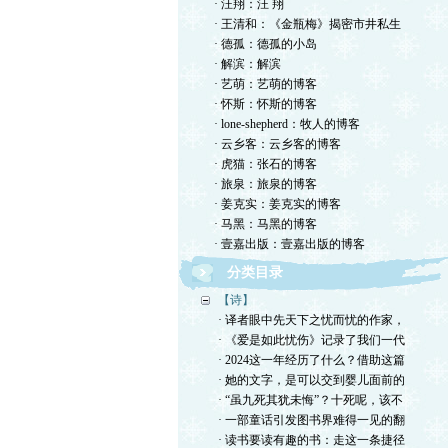
· 汪翔：汪 翔
· 王清和：《金瓶梅》揭密市井私生
· 德孤：德孤的小岛
· 解滨：解滨
· 艺萌：艺萌的博客
· 怀斯：怀斯的博客
· lone-shepherd：牧人的博客
· 云乡客：云乡客的博客
· 虎猫：张石的博客
· 旅泉：旅泉的博客
· 姜克实：姜克实的博客
· 马黑：马黑的博客
· 壹嘉出版：壹嘉出版的博客
分类目录
【诗】
· 译者眼中先天下之忧而忧的作家，
· 《爱是如此忧伤》记录了我们一代
· 2024这一年经历了什么？借助这篇
· 她的文字，是可以交到婴儿面前的
· “虽九死其犹未悔”？十死呢，该不
· 一部童话引发图书界难得一见的翻
· 读书要读有趣的书：走这一条捷径