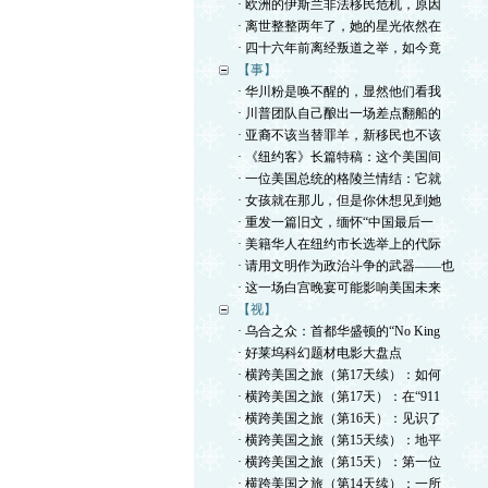
· 欧洲的伊斯兰非法移民危机，原因
· 离世整整两年了，她的星光依然在
· 四十六年前离经叛道之举，如今竟
【事】
· 华川粉是唤不醒的，显然他们看我
· 川普团队自己酿出一场差点翻船的
· 亚裔不该当替罪羊，新移民也不该
· 《纽约客》长篇特稿：这个美国间
· 一位美国总统的格陵兰情结：它就
· 女孩就在那儿，但是你休想见到她
· 重发一篇旧文，缅怀“中国最后一
· 美籍华人在纽约市长选举上的代际
· 请用文明作为政治斗争的武器——也
· 这一场白宫晚宴可能影响美国未来
【视】
· 乌合之众：首都华盛顿的“No King
· 好莱坞科幻题材电影大盘点
· 横跨美国之旅（第17天续）：如何
· 横跨美国之旅（第17天）：在“911
· 横跨美国之旅（第16天）：见识了
· 横跨美国之旅（第15天续）：地平
· 横跨美国之旅（第15天）：第一位
· 横跨美国之旅（第14天续）：一所