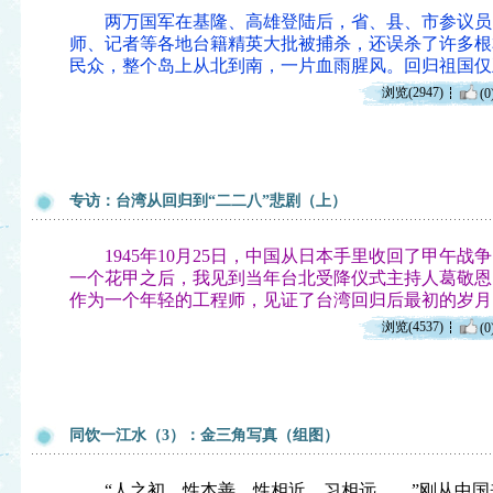
两万国军在基隆、高雄登陆后，省、县、市参议员
师、记者等各地台籍精英大批被捕杀，还误杀了许多根
民众，整个岛上从北到南，一片血雨腥风。回归祖国仅
浏览(2947)
(0
专访：台湾从回归到“二二八”悲剧（上）
1945年10月25日，中国从日本手里收回了甲午战
一个花甲之后，我见到当年台北受降仪式主持人葛敬恩
作为一个年轻的工程师，见证了台湾回归后最初的岁月
浏览(4537)
(0
同饮一江水（3）：金三角写真（组图）
“人之初，性本善。性相近，习相远……”刚从中国