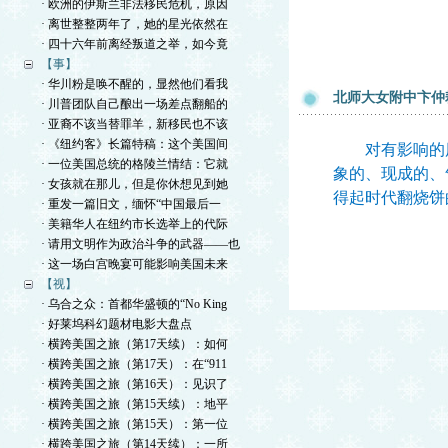
· 欧洲的伊斯兰非法移民危机，原因
· 离世整整两年了，她的星光依然在
· 四十六年前离经叛道之举，如今竟
【事】
· 华川粉是唤不醒的，显然他们看我
北师大女附中卞仲
· 川普团队自己酿出一场差点翻船的
· 亚裔不该当替罪羊，新移民也不该
· 《纽约客》长篇特稿：这个美国间
对有影响的历
· 一位美国总统的格陵兰情结：它就
象的、现成的、
· 女孩就在那儿，但是你休想见到她
得起时代翻烧饼
· 重发一篇旧文，缅怀“中国最后一
· 美籍华人在纽约市长选举上的代际
· 请用文明作为政治斗争的武器——也
· 这一场白宫晚宴可能影响美国未来
【视】
· 乌合之众：首都华盛顿的“No King
· 好莱坞科幻题材电影大盘点
· 横跨美国之旅（第17天续）：如何
· 横跨美国之旅（第17天）：在“911
· 横跨美国之旅（第16天）：见识了
· 横跨美国之旅（第15天续）：地平
· 横跨美国之旅（第15天）：第一位
· 横跨美国之旅（第14天续）：一所