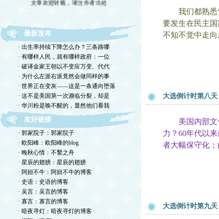
我们都熟悉“民
要发生在民主国
最新发布
不知不觉中走向
· 出生率持续下降怎么办？三条路哪
· 有哪样人民，就有哪样政府：一位
· 破译金家王朝以不变应万变、代代
· 为什么左派右派竟然会做同样的事
· 世界正在变灰——这是一条通向堕落
· 这不是美国第一次濒临分裂，却是
大选倒计时第八天
· 华川粉是唤不醒的，显然他们看我
友好链接
美国内部文化
力？60年代以
· 郭家院子：郭家院子
· 欧阳峰：欧阳峰的blog
者大幅保守化；
· 晚秋心情：不繫之舟
· 星辰的翅膀：星辰的翅膀
· 阿妞不牛：阿妞不牛的博客
· 史语：史语的博客
· 吴言：吴言的博客
· 寡言：寡言的博客
大选倒计时第九天
· 暗夜寻灯：暗夜寻灯的博客