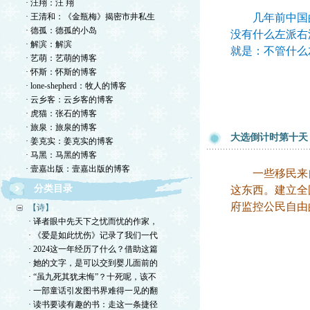
· 汪翔：汪 翔
· 王清和：《金瓶梅》揭密市井私生
几年前中国的左
· 德孤：德孤的小岛
没有什么左派右
· 解滨：解滨
就是：不管什么
· 艺萌：艺萌的博客
· 怀斯：怀斯的博客
· lone-shepherd：牧人的博客
· 云乡客：云乡客的博客
· 虎猫：张石的博客
· 旅泉：旅泉的博客
大选倒计时第十天
· 姜克实：姜克实的博客
· 马黑：马黑的博客
· 壹嘉出版：壹嘉出版的博客
一些移民来自
分类目录
这东西。建立全
府监控公民自由
【诗】
· 译者眼中先天下之忧而忧的作家，
· 《爱是如此忧伤》记录了我们一代
· 2024这一年经历了什么？借助这篇
· 她的文字，是可以交到婴儿面前的
· “虽九死其犹未悔”？十死呢，该不
· 一部童话引发图书界难得一见的翻
· 读书要读有趣的书：走这一条捷径