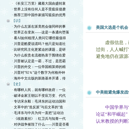
· 《长安三万里》藏着大国由盛转衰
· 世界上没有任何人是不受瘟疫侵袭
· 推荐三部中国作家描写瘟疫的优秀
【识】
· 为什么左派右派竟然会做同样的事
美国大选是个机会
· 世界正在变灰——这是一条通向堕落
· 看AI如何梳理人类问它哪些最值得
虚假信息，已
· 川普是酷爱说谎吗？他只是知道社
过街，人人喊打
· 比研究民主化更紧迫的课题，是研
· 为什么权贵名流都热衷于围绕在爱
避免地仍在源源
· 川普被认定是一霸，不过，是恶霸
· 川普的外交：一位帝国精算师的精
· 川普对“92％”这个数字为何格外钟
· 海外中文出版的新路基本开通，传
【史】
· 有哪样人民，就有哪样政府：一位
中美能避免爆发战
· 破译金家王朝以不变应万变、代代
· 专访宋永毅：毛泽东的运动治国和
中国学界与“中
· 文革中的“造反派”与后文革的“造
· 毛泽东与中共为何一直把“运动治
论证“和平崛起
· 《歧路素丝》：红卫兵与知青一代
认米
教授
的判断
· 对伊战争摧毁了什么——川普是否看