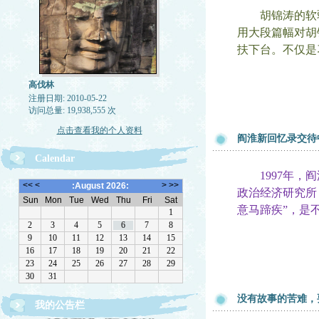
胡锦涛的软弱
用大段篇幅对胡
扶下台。不仅是
高伐林
注册日期: 2010-05-22
访问总量: 19,938,555 次
点击查看我的个人资料
阎淮新回忆录交待
Calendar
1997年，阎
政治经济研究所
意马蹄疾”，是
没有故事的苦难，
我的公告栏
文章欢迎转载，请注作者出处