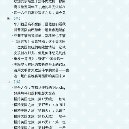
· 欧洲的伊斯兰非法移民危机，原因
· 离世整整两年了，她的星光依然在
· 四十六年前离经叛道之举，如今竟
【事】
· 华川粉是唤不醒的，显然他们看我
· 川普团队自己酿出一场差点翻船的
· 亚裔不该当替罪羊，新移民也不该
· 《纽约客》长篇特稿：这个美国间
· 一位美国总统的格陵兰情结：它就
· 女孩就在那儿，但是你休想见到她
· 重发一篇旧文，缅怀“中国最后一
· 美籍华人在纽约市长选举上的代际
· 请用文明作为政治斗争的武器——也
· 这一场白宫晚宴可能影响美国未来
【视】
· 乌合之众：首都华盛顿的“No King
· 好莱坞科幻题材电影大盘点
· 横跨美国之旅（第17天续）：如何
· 横跨美国之旅（第17天）：在“911
· 横跨美国之旅（第16天）：见识了
· 横跨美国之旅（第15天续）：地平
· 横跨美国之旅（第15天）：第一位
· 横跨美国之旅（第14天续）：一所