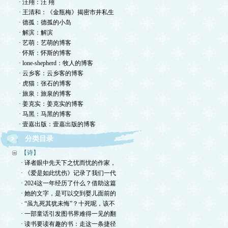
· 汪翔：汪 翔
· 王清和：《金瓶梅》揭密市井私生
· 德孤：德孤的小岛
· 解滨：解滨
· 艺萌：艺萌的博客
· 怀斯：怀斯的博客
· lone-shepherd：牧人的博客
· 云乡客：云乡客的博客
· 虎猫：张石的博客
· 旅泉：旅泉的博客
· 姜克实：姜克实的博客
· 马黑：马黑的博客
· 壹嘉出版：壹嘉出版的博客
分类目录
【诗】
· 译者眼中先天下之忧而忧的作家，
· 《爱是如此忧伤》记录了我们一代
· 2024这一年经历了什么？借助这篇
· 她的文字，是可以交到婴儿面前的
· “虽九死其犹未悔”？十死呢，该不
· 一部童话引发图书界难得一见的翻
· 读书要读有趣的书：走这一条捷径