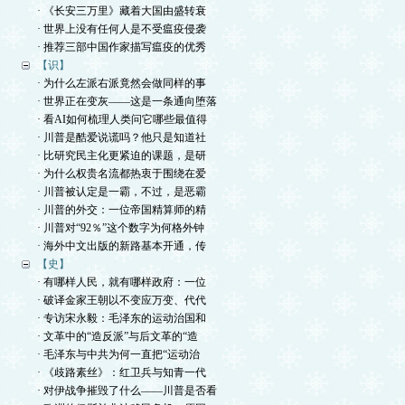
· 《长安三万里》藏着大国由盛转衰
· 世界上没有任何人是不受瘟疫侵袭
· 推荐三部中国作家描写瘟疫的优秀
【识】
· 为什么左派右派竟然会做同样的事
· 世界正在变灰——这是一条通向堕落
· 看AI如何梳理人类问它哪些最值得
· 川普是酷爱说谎吗？他只是知道社
· 比研究民主化更紧迫的课题，是研
· 为什么权贵名流都热衷于围绕在爱
· 川普被认定是一霸，不过，是恶霸
· 川普的外交：一位帝国精算师的精
· 川普对“92％”这个数字为何格外钟
· 海外中文出版的新路基本开通，传
【史】
· 有哪样人民，就有哪样政府：一位
· 破译金家王朝以不变应万变、代代
· 专访宋永毅：毛泽东的运动治国和
· 文革中的“造反派”与后文革的“造
· 毛泽东与中共为何一直把“运动治
· 《歧路素丝》：红卫兵与知青一代
· 对伊战争摧毁了什么——川普是否看