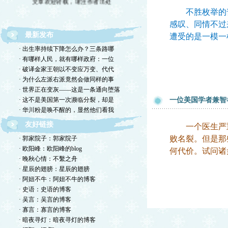
不胜枚举的普
感叹、同情不过
最新发布
遭受的是一模一
· 出生率持续下降怎么办？三条路哪
· 有哪样人民，就有哪样政府：一位
· 破译金家王朝以不变应万变、代代
· 为什么左派右派竟然会做同样的事
· 世界正在变灰——这是一条通向堕落
· 这不是美国第一次濒临分裂，却是
一位美国学者兼智
· 华川粉是唤不醒的，显然他们看我
友好链接
一个医生严重
败名裂。但是那
· 郭家院子：郭家院子
· 欧阳峰：欧阳峰的blog
何代价。试问诸
· 晚秋心情：不繫之舟
· 星辰的翅膀：星辰的翅膀
· 阿妞不牛：阿妞不牛的博客
· 史语：史语的博客
· 吴言：吴言的博客
· 寡言：寡言的博客
· 暗夜寻灯：暗夜寻灯的博客