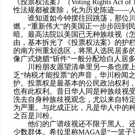
《投票权法案》（Voting Rights Act 
性法规都被废除，化为历史陈迹——
谁知道如今钟摆往回跳荡，那位川
燃，“重新伟大”的美国正一步步回到
暗。最高法院以美国已无种族歧视（
由，基本拆光了《投票权法案》的护
的南方州重划选区，将黑人选民居多
像广式烧腊“斩件”一般分配给白人居
川粉朋友愿望清单里另一条也摆上
乏“纳税才能投票”的声音，华川粉闻
护。投票权是最基本的公民政治权利
也有此权利。昔日华人同是种族歧视
洗去自身种族歧视观念，尤以来自特
为严重。与此成正比，凡是华人中的
之百是川粉。
他们的广谱歧视还不限于黑人、还
少数群体。希拉里称MAGA是“一篮子