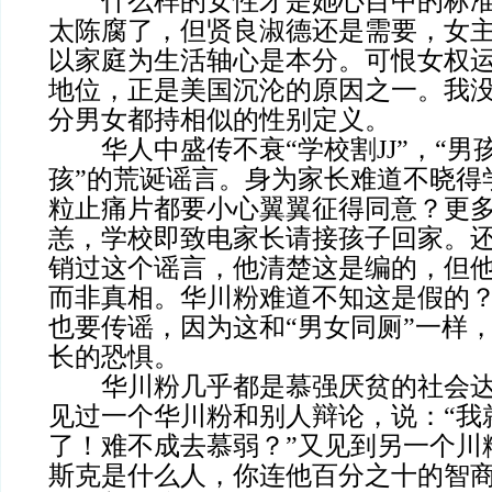
什么样的女性才是她心目中的标准
太陈腐了，但贤良淑德还是需要，女
以家庭为生活轴心是本分。可恨女权
地位，正是美国沉沦的原因之一。我
分男女都持相似的性别定义。
华人中盛传不衰“学校割JJ”，“男
孩”的荒诞谣言。身为家长难道不晓得
粒止痛片都要小心翼翼征得同意？更
恙，学校即致电家长请接孩子回家。还
销过这个谣言，他清楚这是编的，但
而非真相。华川粉难道不知这是假的
也要传谣，因为这和“男女同厕”一样
长的恐惧。
华川粉几乎都是慕强厌贫的社会达
见过一个华川粉和别人辩论，说：“我
了！难不成去慕弱？”又见到另一个川
斯克是什么人，你连他百分之十的智