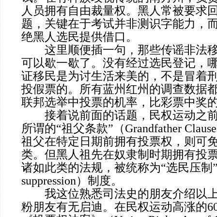
人员拥有自由裁量权。黑人常被要求
题，关键在于考试并非测识字能力，
绝黑人选民提供借口。
这里顺便插一句，那些传谣非法移
可以歇一歇了。没有经过选民登记，
证移民是为讨生活来美的，不是冒着
投假票的。所有蓝州红州的调查数据
联邦选举中投票的机率，比彩票中奖
接着说前面的话题，民权运动之前
所谓的“祖父条款”（Grandfather Cla
祖父在特定日期前拥有投票权，则可
类。但黑人祖先在奴隶制时期拥有投
诸如此类的法规，被统称为“选民压制”（v
suppression）制度。
我这位熟悉司法史的朋友介绍以上
粉朋友有无启迪。在民权运动高涨的6