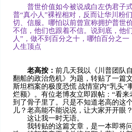
普世价值如今被说成白左伪君子式
普“真小人”裸裎相对，反而让华川粉
切、信服。哪怕以前曾宣称拥护普世
不信，他们也跟着不信。说到底，他们
人”，做不到百分之十，哪怕百分之一
人生顶点
老高按：
前几天我以《川普团队
翻船的政治危机》为题，转贴了一篇
斯坦档案的极度恐慌 战情室内“乳头”
烂额》。有位老博友立即跟帖：“看来
到了骨子里了。只是不知道老高的这
儿？老高能不能说说，让大家开开眼？
这让我一时无语。
我转贴的这篇文章，是一本即将问