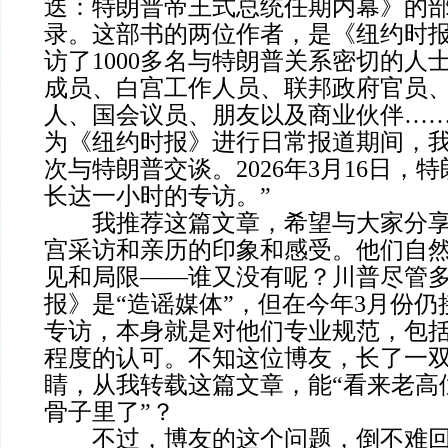
迭：特朗普帝王式总统任期内幕》的
录。这部书的两位作者，是《纽约时
访了1000多名与特朗普关系密切的人
成员、白宫工作人员、联邦政府官员
人、国会议员、朋友以及商业伙伴……
为《纽约时报》进行日常报道期间，
次与特朗普交谈。2026年3月16日，
长达一小时的专访。”
我推荐这篇文章，希望与大家分享
宫采访和亲历的印象和感受。他们自
见和局限——谁又没有呢？川普尽管
报》是“造谣媒体”，但在今年3月份
专访，本身就是对他们专业规范，包
程度的认可。不知这位博友，长了一
睛，从我转载这篇文章，能“看来老高
骨子里了”？
不过，博友的这个问题，倒不难回