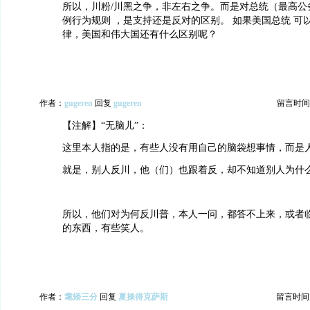
所以，川粉/川黑之争，非左右之争。而是对总统（最高公
例行为规则 ，是支持还是反对的区别。 如果美国总统 可
律，美国和伟大国还有什么区别呢？
作者：
gugeren
回复
gugeren
留言时间：20
【注解】“无脑儿”：
这里本人指的是，有些人没有用自己的脑袋想事情，而是
就是，别人反川，他（们）也跟着反，却不知道别人为什
所以，他们对为何反川普，本人一问，都答不上来，或者
的东西，有些笑人。
作者：
耄矮三分
回复
夏操得克萨斯
留言时间：20