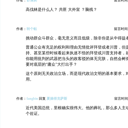
作者：
舒满粥
留言时间：20
高伐林是什么人？ 共匪 大外宣 ？脑残？
作者：
转个帖
留言时间：20
挑动群众斗群众，毫无意义而且低级，除非你是从中得益
普通公众有充足的权利和理由无情批评拜登或者川普，但
持、甚至某些时候看起来执迷不悟的拜登或川普支持者，
你能用批判的武器把当头的政客驳的体无完肤，自然会树
要对底层的“庸众”大打出手？
这个原则无关政治立场，而是现代政治文明的基本要求，
用。
作者：
fangbin
回复
夏操得克萨斯
留言时间：20
近代美国总统，里根确实很伟大。他的葬礼，那么多人主
个佐证。