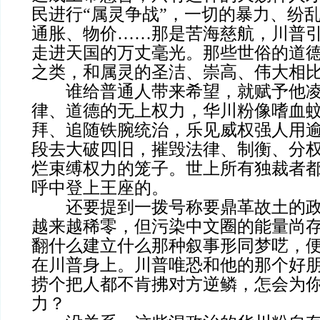
民进行“属灵争战”，一切的暴力、纷
通胀、物价……那是苦海慈航，川普
走进天国的万丈毫光。那些世俗的道
之类，和属灵的圣洁、崇高、伟大相
谁给普通人带来希望，就赋予他凌
律、道德的无上权力，华川粉像嗜血
拜、追随铁腕统治，乐见威权强人用
段去大破四旧，摧毁法律、制衡、分
烂束缚权力的笼子。世上所有独裁者
呼中登上王座的。
还要提到一拨号称要鼎革故土的政
越来越稀零，但污染中文圈的能量尚
翻什么建立什么那种叙事形同梦呓，
在川普身上。川普唯恐和他的那个好
捞个把人都不肯拂对方逆鳞，怎会为
力？