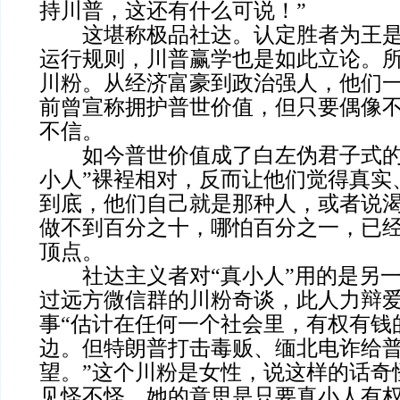
持川普，这还有什么可说！”
这堪称极品社达。认定胜者为王是
运行规则，川普赢学也是如此立论。
川粉。从经济富豪到政治强人，他们
前曾宣称拥护普世价值，但只要偶像
不信。
如今普世价值成了白左伪君子式的
小人”裸裎相对，反而让他们觉得真实
到底，他们自己就是那种人，或者说
做不到百分之十，哪怕百分之一，已
顶点。
社达主义者对“真小人”用的是另一
过远方微信群的川粉奇谈，此人力辩
事“估计在任何一个社会里，有权有钱
边。但特朗普打击毒贩、缅北电诈给
望。”这个川粉是女性，说这样的话奇
见怪不怪，她的意思是只要真小人有