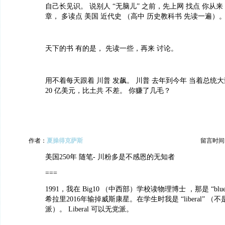
自己长见识。 说别人 “无脑儿” 之前，先上网 找点 你从
章， 多读点 美国 近代史 （高中 历史教科书 先读一遍）
天下的书 有的是， 先读一些，再来 讨论。
用不着每天跟着 川普 发飙。 川普 去年到今年 当着总统
20 亿美元，比土共 不差。 你赚了几毛？
作者：
夏操得克萨斯
留言时间：20
美国250年 随笔- 川粉多是不感恩的无知者
===
1991，我在 Big10 （中西部）学校读物理博士 ，那是 “blue
希拉里2016年输掉威斯康星。在学生时我是 “liberal” 
派）。 Liberal 可以无党派。