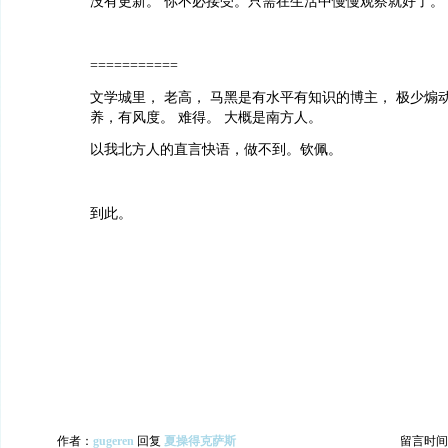
没有更新。 你不必接受。只需在生活中慢慢观察就好了。
===========
文学城里， 老高， 马黑是有水平有知识的博主， 极少煽
养，有风度。 难得。 大概是南方人。
以我北方人的直言快语，做不到。钦佩。
到此。
作者：
gugeren
回复
夏操得克萨斯
留言时间：20