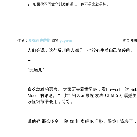
2，如果你不同意华川粉的观点，你不是蠢就是坏。
作者：
夏操得克萨斯
回复
gugeren
留言时间：20
人们会说，这些反川的人都是一些没有生着自己脑袋的。
--
“无脑儿”
多么幼稚的语言。 大家要去看世界杯，看firework，读 Subst
Model 的评论。 “土共” 的 Z.ai 最近 发表 GLM-5.2, 震撼
读懂细节学会用，等等。
谁他妈 那么多空， 陪 你 和 奥维尔 争吵。跟你们说多了