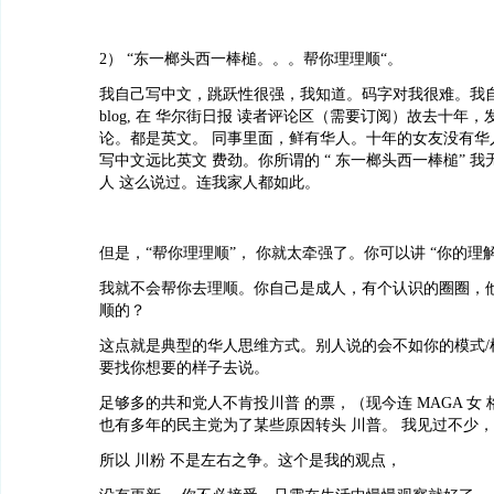
2） “东一榔头西一棒槌。。。帮你理理顺“。
我自己写中文，跳跃性很强，我知道。码字对我很难。我自己发 
blog, 在 华尔街日报 读者评论区（需要订阅）故去十年，发过
论。都是英文。 同事里面，鲜有华人。十年的女友没有华
写中文远比英文 费劲。你所谓的 “ 东一榔头西一棒槌” 
人 这么说过。连我家人都如此。
但是，“帮你理理顺”， 你就太牵强了。你可以讲 “你的理
我就不会帮你去理顺。你自己是成人，有个认识的圈圈，他
顺的？
这点就是典型的华人思维方式。别人说的会不如你的模式/
要找你想要的样子去说。
足够多的共和党人不肯投川普 的票，（现今连 MAGA 女 
也有多年的民主党为了某些原因转头 川普。 我见过不少
所以 川粉 不是左右之争。这个是我的观点，