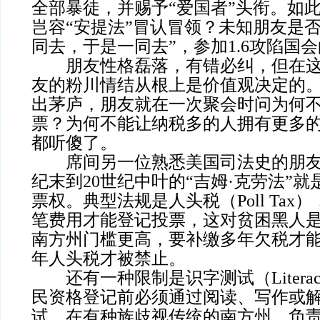
全部暴徒，并赐予“爱国者”头衔。如
岂容“安提法”冒认冒领？未知朋友是
同去，于是一同去”，参加1.6攻陷国
朋友性格磊落，有错必纠，但在这
友的粉川情结从根上是价值观决定的。早
出茅庐，朋友就在一次聚会时问为何
票？为何不能让纳税多的人拥有更多
都听傻了。
席间另一位熟悉美国司法史的朋友耐
纪末到20世纪中叶的“吉姆·克劳法”
票权。典型法规是人头税（Poll Tax
笔费用才能登记投票，这对贫困黑人
南方州门槛更高，要补缴多年欠税才能投
年人头税才被禁止。
还有一种限制是识字测试（Literacy 
民资格登记前必须通过阅读、写作或
试。在有种族歧视传统的南方州，负