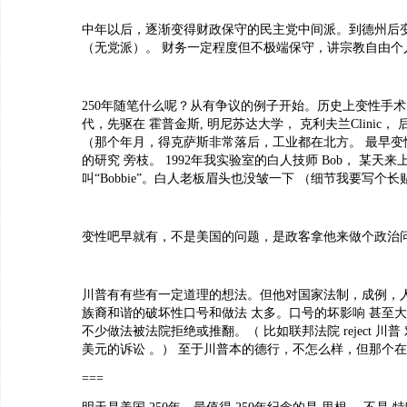
中年以后，逐渐变得财政保守的民主党中间派。到德州后变成
（无党派）。 财务一定程度但不极端保守，讲宗教自由个
250年随笔什么呢？从有争议的例子开始。历史上变性手术的开
代，先驱在 霍普金斯, 明尼苏达大学， 克利夫兰Clinic，
（那个年月，得克萨斯非常落后，工业都在北方。 最早变
的研究 旁枝。 1992年我实验室的白人技师 Bob， 某天
叫“Bobbie”。白人老板眉头也没皱一下 （细节我要写个长
变性吧早就有，不是美国的问题，是政客拿他来做个政治
川普有有些有一定道理的想法。但他对国家法制，成例，人
族裔和谐的破坏性口号和做法 太多。口号的坏影响 甚至
不少做法被法院拒绝或推翻。（ 比如联邦法院 reject 川普 
美元的诉讼 。） 至于川普本的德行，不怎么样，但那个
===