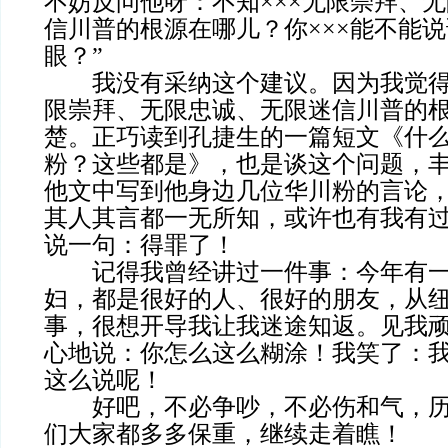
不妨反问他呀：不知×××无限崇拜、
信川普的根源在哪儿？你×××能不能
眼？”
我没有采纳这个建议。因为我觉得
限崇拜、无限忠诚、无限迷信川普的根
楚。正巧读到孔捷生的一篇短文《什
粉？这些都是》，也是谈这个问题，
他文中写到他身边几位华川粉的言论
其人其言都一无所知，或许也有我有
说一句：得罪了！
记得我曾经讲过一件事：今年有一
妇，都是很好的人、很好的朋友，从
事，很想开导我让我迷途知返。见我
心地说：你怎么这么糊涂！我笑了：
这么说呢！
好吧，不必争吵，不必伤和气，历
们大家都多多保重，继续走着瞧！