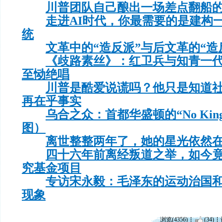
川普团队自己酿出一场差点翻船
走进AI时代，你最需要的是建构
统
文革中的“造反派”与后文革的“造
《歧路素丝》：红卫兵与知青一
至恸绝唱
川普是酷爱说谎吗？他只是知道
再在乎事实
乌合之众：首都华盛顿的“No Ki
图）
离世整整两年了，她的星光依然
四十六年前离经叛道之举，如今
究基金项目
专访宋永毅：毛泽东的运动治国
现象
浏览(4356)
(34)