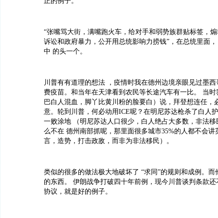
正的例子。
“张嘴骂大街，满嘴跑火车，给对手和弱势族群贴标签，煽
诉讼和政府暴力，公开用总统影响力捞钱”，在总统里面，
中 的头一个。
川普有有道理的想法 ，疫情时我在德州边境亲眼见过墨西
费疫苗。和当年在天津看到农民等长途汽车有一比。 当时
巴白人混血，脚丫比黄川粉的脸要白）说，拜登想连任，
意。轮到川普，何必动用ICE呢？在明尼苏达枪杀了白人
一败涂地 （明尼苏达人口很少，白人绝占大多数，非法移
么不在 德州南部抓呢，那里面很多城市35%的人都不会
言，造势，打击政敌，而非为非法移民）。
类似的很多的做法极大地破坏了 “求同”的规则和成例。
的东西。 伊朗战争打破四十年前例，现今川普谈判条款还
协议，就是好的例子。