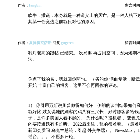
作者：
fangbin
留言时间：20
吹牛，撒谎，本身就是一种道义上的灭亡。是一种人格下
其第一任竞选之前就反对他的原因。
作者：
夏操得克萨斯
回复
gugeren
留言时间：20
我对老高的跟帖 已结束。 没兴趣 再占用空间，因为短期
法。
你点了我的名，我就回你两句。 （省的你 满血复活，断
开始 丰富自己的博客，这里不会再回你的评论。
1） 你引用万斯说川普做得如何好，伊朗的谈判结果如何高
就好比 妓女说她的嫖客的鸡八有三尺长，好讨嫖客多给钱
子，是许多美国人看不起的。 为什么呢？投机者， 变色龙。 
的要读难题有多难听。 2022后来舔，舔的很难看。（最难
新闻会质问 乌克兰总统，引起 外交争端）。 NewsMax， Fox
谣台。。。 不愿多评论。