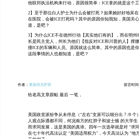
他联邦执法机构来行动，原因很简单：ICE拿的就是这个
2】至于那位白人护士为什么会被打死？如果她好好地呆
在医院，会被ICE打死吗？其中的原因你知我知，美国关
道，是吧？
3】为什么ICE不在德州行动【其实他们有的】，而在明
长是民主党人，州长为他们【指反对ICE和川普的人】撑
撞ICE的车辆和人员。原因就这么简单。其中的原因也是
这段事情的人也都知道，是吧？
作者：
夏操得克萨斯
留言时间：20
给老高文章跟帖 最后 一笔，
美国政党派纷争从未停息（“左右”支派可以细分出 7 /8 
人观点际遇都不同，何况南方的红脖子和波士顿 的大学生
而求同发展，这是美国的真谛。四年一次选举就是对 “求
在七十年代高法认定 “美国适用权力”，今天高法认为 “地