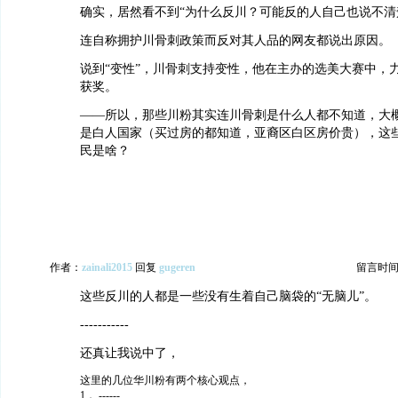
确实，居然看不到“为什么反川？可能反的人自己也说不清
连自称拥护川骨刺政策而反对其人品的网友都说出原因。
说到“变性”，川骨刺支持变性，他在主办的选美大赛中，
获奖。
——所以，那些川粉其实连川骨刺是什么人都不知道，大
是白人国家（买过房的都知道，亚裔区白区房价贵），这
民是啥？
作者：
zainali2015
回复
gugeren
留言时间：20
这些反川的人都是一些没有生着自己脑袋的“无脑儿”。
-----------
还真让我说中了，
这里的几位华川粉有两个核心观点，
1， ------