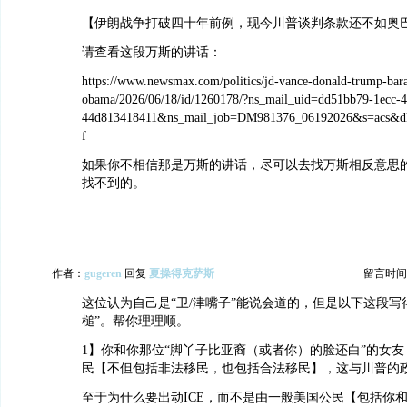
【伊朗战争打破四十年前例，现今川普谈判条款还不如奥巴
请查看这段万斯的讲话：
https://www.newsmax.com/politics/jd-vance-donald-trump-bar
obama/2026/06/18/id/1260178/?ns_mail_uid=dd51bb79-1ecc-4
44d813418411&ns_mail_job=DM981376_06192026&s=acs&dk
f
如果你不相信那是万斯的讲话，尽可以去找万斯相反意思
找不到的。
作者：
gugeren
回复
夏操得克萨斯
留言时间：20
这位认为自己是“卫/津嘴子”能说会道的，但是以下这段写
槌”。帮你理理顺。
1】你和你那位“脚丫子比亚裔（或者你）的脸还白”的女
民【不但包括非法移民，也包括合法移民】，这与川普的
至于为什么要出动ICE，而不是由一般美国公民【包括你