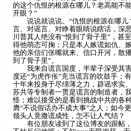
的这个仇恨的根源在哪儿？老高能不
开眼？”
说说就说说。“仇恨的根源在哪儿？
言、对谣言、对睁着眼睛说瞎话，深
川普其人绝没有“恨到了骨子里”，甚
得他萌态可掬；只是本人嫉谎如仇、
他的亲信们张嘴就来、信口开河，散播
到了骨子里”。
我来自谎言国度，半辈子深受其害
度还“为虎作伥”充当谎言的吹鼓手；
十年来投身于尽绵薄之力，辟谣求实
苏共等专制者一贯是谎言的制造者，
怪；难以接受的是看到挑战中共的各
膺“不说假话办不成大事”之人；如今
领头人竟撒谎成性，怎不让人气结？
有位朋友读到了这位博友的跟帖，