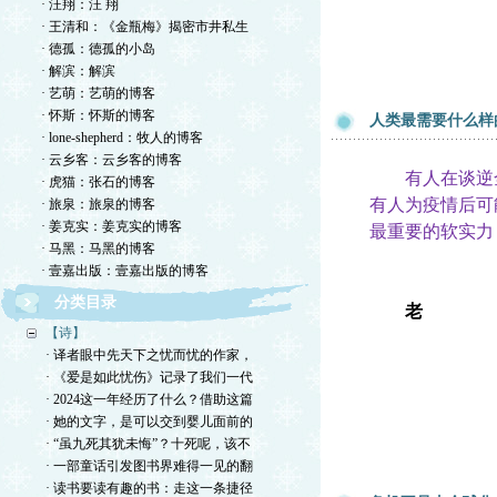
· 汪翔：汪 翔
· 王清和：《金瓶梅》揭密市井私生
· 德孤：德孤的小岛
· 解滨：解滨
· 艺萌：艺萌的博客
· 怀斯：怀斯的博客
人类最需要什么样
· lone-shepherd：牧人的博客
· 云乡客：云乡客的博客
有人在谈逆全
· 虎猫：张石的博客
有人为疫情后可
· 旅泉：旅泉的博客
· 姜克实：姜克实的博客
最重要的软实力
· 马黑：马黑的博客
· 壹嘉出版：壹嘉出版的博客
分类目录
老
【诗】
· 译者眼中先天下之忧而忧的作家，
· 《爱是如此忧伤》记录了我们一代
· 2024这一年经历了什么？借助这篇
· 她的文字，是可以交到婴儿面前的
· “虽九死其犹未悔”？十死呢，该不
· 一部童话引发图书界难得一见的翻
· 读书要读有趣的书：走这一条捷径