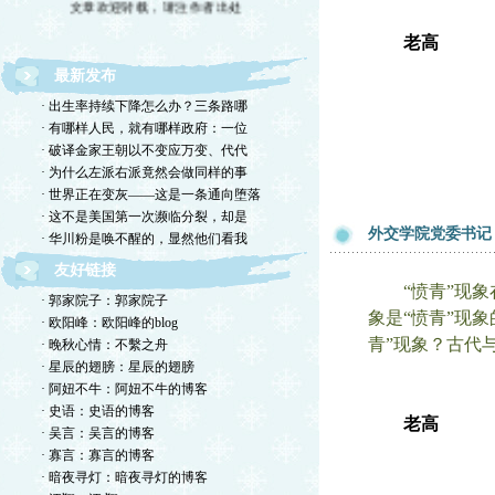
老高
最新发布
· 出生率持续下降怎么办？三条路哪
· 有哪样人民，就有哪样政府：一位
· 破译金家王朝以不变应万变、代代
· 为什么左派右派竟然会做同样的事
· 世界正在变灰——这是一条通向堕落
· 这不是美国第一次濒临分裂，却是
外交学院党委书记
· 华川粉是唤不醒的，显然他们看我
友好链接
“愤青”现象在
· 郭家院子：郭家院子
象是“愤青”现
· 欧阳峰：欧阳峰的blog
青”现象？古代
· 晚秋心情：不繫之舟
· 星辰的翅膀：星辰的翅膀
· 阿妞不牛：阿妞不牛的博客
· 史语：史语的博客
老高
· 吴言：吴言的博客
· 寡言：寡言的博客
· 暗夜寻灯：暗夜寻灯的博客