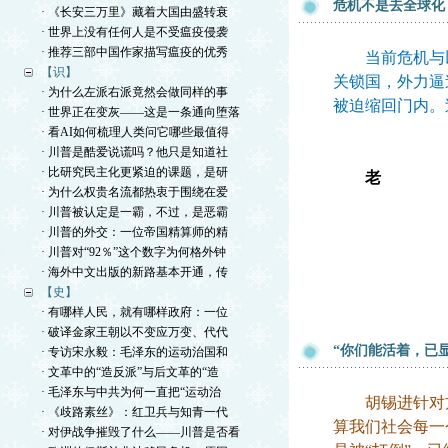
危机不是去全球化
· 《长安三万里》藏着大国由盛转衰
· 世界上没有任何人是不受瘟疫侵袭
· 推荐三部中国作家描写瘟疫的优秀
当前危机与以
【识】
关锁国，外力逼
· 为什么左派右派竟然会做同样的事
被迫缩回门内。
· 世界正在变灰——这是一条通向堕落
· 看AI如何梳理人类问它哪些最值得
· 川普是酷爱说谎吗？他只是知道社
· 比研究民主化更紧迫的课题，是研
老
· 为什么权贵名流都热衷于围绕在爱
· 川普被认定是一霸，不过，是恶霸
· 川普的外交：一位帝国精算师的精
· 川普对“92％”这个数字为何格外钟
· 海外中文出版的新路基本开通，传
【史】
· 有哪样人民，就有哪样政府：一位
· 破译金家王朝以不变应万变、代代
“你们能活着，已
· 专访宋永毅：毛泽东的运动治国和
· 文革中的“造反派”与后文革的“造
· 毛泽东与中共为何一直把“运动治
胡锡进针对方方
· 《歧路素丝》：红卫兵与知青一代
算我们社会每一
· 对伊战争摧毁了什么——川普是否看