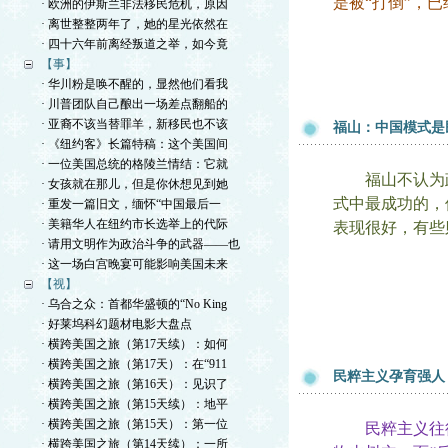
是被“打倒”，
· 欧洲的伊斯兰非法移民危机，原因
· 离世整整两年了，她的星光依然在
· 四十六年前离经叛道之举，如今竟
【事】
· 华川粉是唤不醒的，显然他们看我
· 川普团队自己酿出一场差点翻船的
· 亚裔不该当替罪羊，新移民也不该
福山：中国模式是
· 《纽约客》长篇特稿：这个美国间
· 一位美国总统的格陵兰情结：它就
福山不认为政
· 女孩就在那儿，但是你休想见到她
式中最成功的，
· 重发一篇旧文，缅怀“中国最后一
· 美籍华人在纽约市长选举上的代际
表现很好，有些
· 请用文明作为政治斗争的武器——也
· 这一场白宫晚宴可能影响美国未来
【视】
· 乌合之众：首都华盛顿的“No King
· 好莱坞科幻题材电影大盘点
· 横跨美国之旅（第17天续）：如何
· 横跨美国之旅（第17天）：在“911
民粹主义孕育强人
· 横跨美国之旅（第16天）：见识了
· 横跨美国之旅（第15天续）：地平
· 横跨美国之旅（第15天）：第一位
民粹主义往往需
· 横跨美国之旅（第14天续）：一所