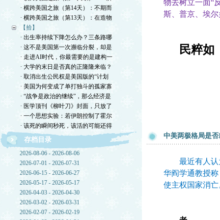
物去树立一面“
· 横跨美国之旅（第14天）：不期而
斯、普京、埃尔
· 横跨美国之旅（第13天）：在造物
【拾】
· 出生率持续下降怎么办？三条路哪
民粹如
· 这不是美国第一次濒临分裂，却是
· 走进AI时代，你最需要的是建构一
· 大学的末日是否真的正隆隆来临？
· 取消出生公民权是美国版的“计划
· 美国为何变成了单打独斗的孤家寡
· “战争是政治的继续”，那么经济是
· 医学顶刊《柳叶刀》封面，只放了
· 一个思想实验：若伊朗控制了霍尔
· 该死的瞬间秒死，该活的可能还得
中美两极格局是否
存档目录
2026-08-06 - 2026-08-06
最近有人认为
2026-07-01 - 2026-07-31
华阎学通教授称
2026-06-15 - 2026-06-27
2026-05-17 - 2026-05-17
使主权国家消亡
2026-04-03 - 2026-04-30
2026-03-02 - 2026-03-31
2026-02-07 - 2026-02-19