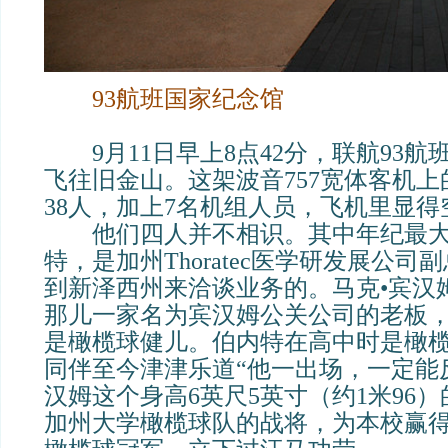
93航班国家纪念馆
9月11日早上8点42分，联航93航
飞往旧金山。这架波音757宽体客机
38人，加上7名机组人员，飞机里显得
他们四人并不相识。其中年纪最大
特，是加州Thoratec医学研发展公
到新泽西州来洽谈业务的。马克•宾汉
那儿一家名为宾汉姆公关公司的老板
是橄榄球健儿。伯内特在高中时是橄
同伴至今津津乐道“他一出场，一定能
汉姆这个身高6英尺5英寸（约1米96
加州大学橄榄球队的战将，为本校赢