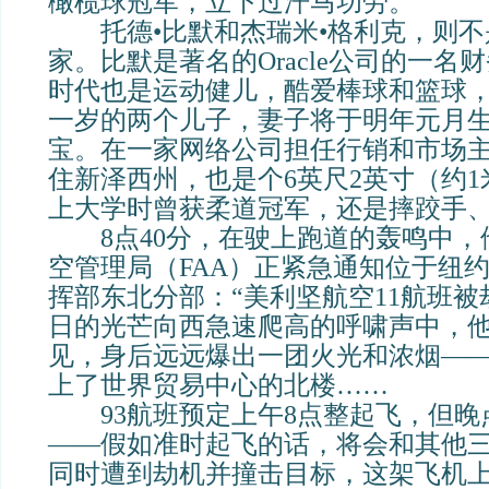
橄榄球冠军，立下过汗马功劳。
托德•比默和杰瑞米•格利克，则不
家。比默是著名的Oracle公司的一名
时代也是运动健儿，酷爱棒球和篮球
一岁的两个儿子，妻子将于明年元月
宝。在一家网络公司担任行销和市场
住新泽西州，也是个6英尺2英寸（约1
上大学时曾获柔道冠军，还是摔跤手
8点40分，在驶上跑道的轰鸣中，
空管理局（FAA）正紧急通知位于纽
挥部东北分部：“美利坚航空11航班被
日的光芒向西急速爬高的呼啸声中，
见，身后远远爆出一团火光和浓烟—
上了世界贸易中心的北楼……
93航班预定上午8点整起飞，但晚点
——假如准时起飞的话，将会和其他
同时遭到劫机并撞击目标，这架飞机