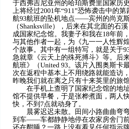
于西弗吉尼亚州的哈珀斯费里国家历
上将经过2001年“911”恐怖袭击中
航93航班的坠机地点——宾州的尚克
（Shanksville），后来在其北面的石溪（
成国家纪念馆。我妻子和我在18年前
与其他作者一起，为《九一一人性辉
个故事。其中有一组特写，就是关于9
急就章《云天上的殊死搏斗》等。后来
航班》（United 93。该片入围奥斯
次在返程中基本上不用绕路就能造访
昨晚我们就在离之只有十来英里的旅
在手机上查明了国家纪念馆的地址
馆不提供早餐，于是张桦煮面，两人
快，不到7点就动身了。
晨雾迟迟未散。田间小路曲曲弯弯
到车——车都静静地停在农家房舍门
还在酣睡？一路上没有看见任何指示