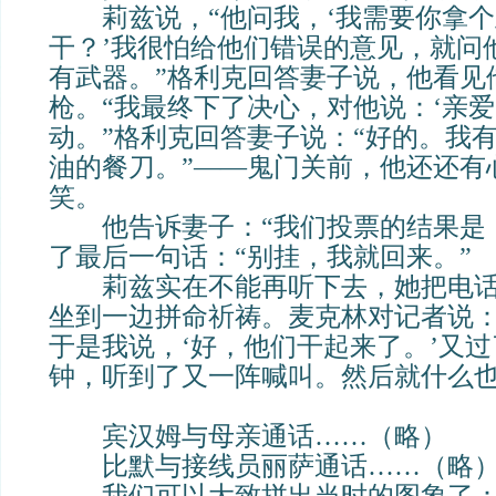
莉兹说，“他问我，‘我需要你拿个
干？’我很怕给他们错误的意见，就问
有武器。”格利克回答妻子说，他看见
枪。“我最终下了决心，对他说：‘亲
动。”格利克回答妻子说：“好的。我
油的餐刀。”——鬼门关前，他还还有
笑。
他告诉妻子：“我们投票的结果是：
了最后一句话：“别挂，我就回来。”
莉兹实在不能再听下去，她把电话
坐到一边拼命祈祷。麦克林对记者说：
于是我说，‘好，他们干起来了。’又
钟，听到了又一阵喊叫。然后就什么也
宾汉姆与母亲通话……（略）
比默与接线员丽萨通话……（略
我们可以大致拼出当时的图象了：