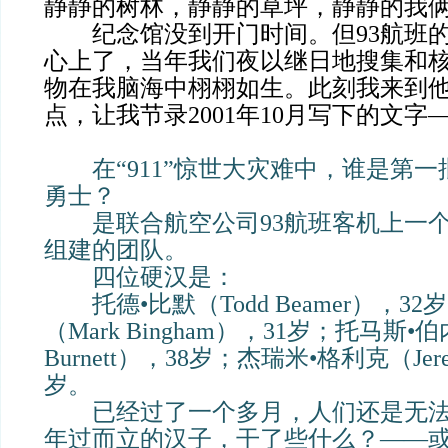
静静的树林，静静的草坪，静静的我
纪念馆没到开门时间。但93航班的
心上了，当年我们夜以继日地搜集和
物在我脑海中栩栩如生。此刻我来到
点，让我节录2001年10月写下的文字
在“911”惊世大灾难中，谁是第一
勇士？
是联合航空公司93航班客机上一个
组建的团队。
四位硬汉是：
托德•比默（Todd Beamer），32
（Mark Bingham），31岁；托马斯•伯
Burnett），38岁；杰瑞米•格利克（Jerem
岁。
已经过了一个多月，人们还是无法
年过而立的汉子，干了些什么？——