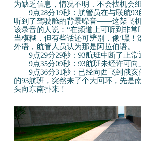
为缺乏信息，情况不明，不会找机会
9点28分19秒：航管员在与联航9
听到了驾驶舱的背景噪音——这架飞
该录音的人说：“在频道上可听到非常
当模糊，但有些话还可辨别，像‘嘿！滚
外语，航管人员认为那是阿拉伯语。
9点29分29秒：93航班中断了正常
9点35分09秒：93航班未经许可向
9点36分31秒：已经向西飞到俄亥
的93航班，突然来了个大回环，先是
头向东南扑来！