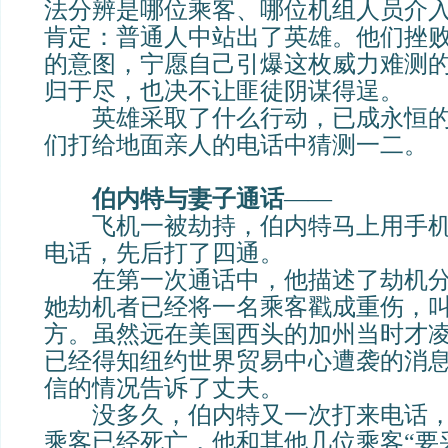
法分辨是哪位乘客、哪位机组人员介入
肯定：普通人中站出了英雄。他们挫
的意图，宁愿自己引爆这枚威力难测的
归于尽，也决不让匪徒阴谋得逞。
英雄采取了什么行动，已成永恒的
们打给地面亲人的电话中猜测一二。
伯内特与妻子通话
——
飞机一被劫持，伯内特马上用手机
电话，先后打了四通。
在第一次通话中，他描述了劫机分
她劫机者已经将一名乘客戳成重伤，
方。虽然远在美国西头的加州当时才凌
已经得知纽约世界贸易中心遭袭的消
信的情况告诉了丈夫。
没多久，伯内特又一次打来电话，
乘客已经死亡，他和其他几位乘客“要