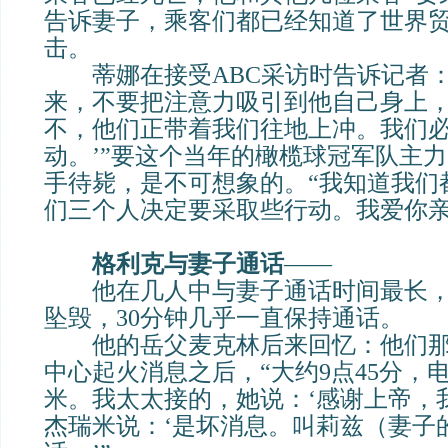
告诉妻子，乘客们都已经知道了世界
击。
蒂娜在接受ABC采访时告诉记者：
来，不要把注意力吸引到他自己身上，
不，他们正带着我们往地上冲。我们
动。’”要这个当年的橄榄球冠军队主
手待毙，是不可想象的。“我知道我们
们三个人决定要采取些行动。我爱你亲
格利克与妻子通话
——
他在几人中与妻子通话时间最长，
坠毁，30分钟几乎一直保持通话。
他的岳父麦克林后来回忆：他们那
中心起火消息之后，“大约9点45分，
米。我太太接的，她说：‘感谢上帝，
杰瑞米说：‘是坏消息。叫莉兹（妻子