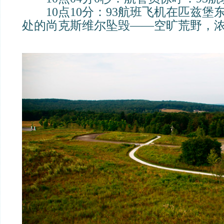
10点10分：93航班飞机在匹兹堡东
处的尚克斯维尔坠毁——空旷荒野，