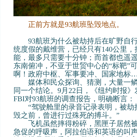
正前方就是93航班坠毁地点。
93航班为什么被劫持后在旷野自行
统度假的戴维营，已经只有140公里，按
能，最多只需要十分钟；而首都也遥
东南俯冲，不亚于世贸中心的“标靶”
啊！政府中枢、军事要冲、国家地标
媒体和民众探询、猜测，大量一鳞
同一个结论。9月22日，《纽约时报
FBI对93航班的调查报告，明确断言：
“驾驶舱里的录音记录表明，被劫持
毁之前，曾进行过殊死的搏斗。”
飞机虽然摔得粉碎，黑匣子居然被
急促的呼吸声，阿拉伯语和英语的叫声