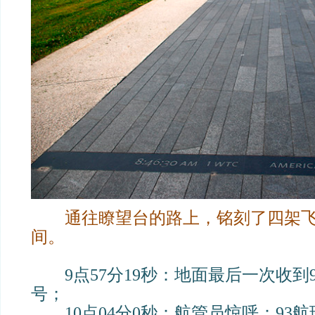
通往瞭望台的路上，铭刻了四架
间。
9点57分19秒：地面最后一次收到
号；
10点04分0秒：航管员惊呼：93航