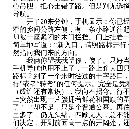
心吊胆，担心走错了路。但是别无选
导航。
开了20来分钟，手机显示：你已经
窄的乡间公路左侧，有一条小路通往
却被一座紧闭的木门拦挡。门上挂着
简单地写道：“新入口，请照路标开行3
然指向我们来的方向。
我俩你望我我望你，傻了。只好当
手机导航也用不上了，一路上睁大四
路标？到了一个来时经过的十字路口，
行”或者“转弯”的任何提示。完全是凭
（或许还有常识），我向右拐弯。行
上突然出现一片簇拥着鲜花和国旗的
了！？却不是，只是个普通公墓。再往
里多了，仍无头绪。四顾无人，总不
们决定：开到前面高一点的开阔处，