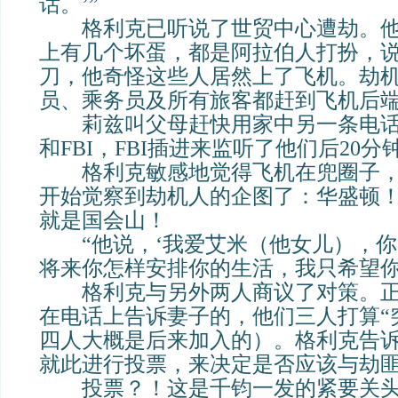
话。’”
格利克已听说了世贸中心遭劫。他
上有几个坏蛋，都是阿拉伯人打扮，
刀，他奇怪这些人居然上了飞机。劫
员、乘务员及所有旅客都赶到飞机后
莉兹叫父母赶快用家中另一条电话
和FBI，FBI插进来监听了他们后20
格利克敏感地觉得飞机在兜圈子，
开始觉察到劫机人的企图了：华盛顿
就是国会山！
“他说，‘我爱艾米（他女儿），你
将来你怎样安排你的生活，我只希望你
格利克与另外两人商议了对策。正
在电话上告诉妻子的，他们三人打算“
四人大概是后来加入的）。格利克告
就此进行投票，来决定是否应该与劫
投票？！这是千钧一发的紧要关头