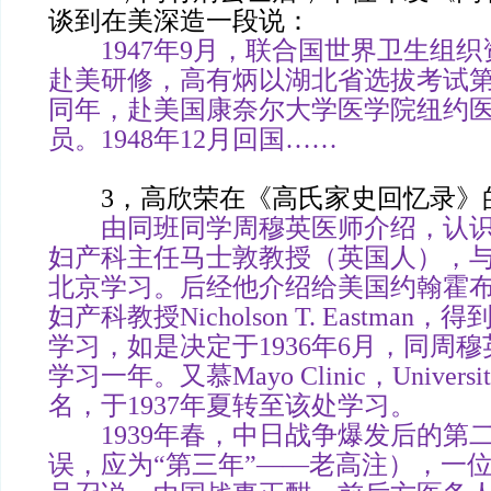
谈到在美深造一段说：
1947年9月，联合国世界卫生组织
赴美研修，高有炳以湖北省选拔考试
同年，赴美国康奈尔大学医学院纽约
员。1948年12月回国……
3，高欣荣在《高氏家史回忆录》
由同班同学周穆英医师介绍，认识
妇产科主任马士敦教授（英国人），
北京学习。后经他介绍给美国约翰霍
妇产科教授Nicholson T. Eastma
学习，如是决定于1936年6月，同周
学习一年。又慕Mayo Clinic，University 
名，于1937年夏转至该处学习。
1939年春，中日战争爆发后的第
误，应为“第三年”——老高注），一