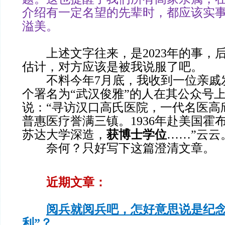
介绍有一定名望的先辈时，都应该实
溢美。
上述文字往来，是2023年的事，
估计，对方应该是被我说服了吧。
不料今年7月底，我收到一位亲戚
个署名为“武汉俊雅”的人在其公众号
说：“寻访汉口高氏医院，一代名医高
普惠医疗誉满三镇。1936年赴美国霍
苏达大学深造，
获博士学位
……”云云
奈何？只好写下这篇澄清文章。
近期文章：
阅兵就阅兵吧，怎好意思说是纪念
利”？