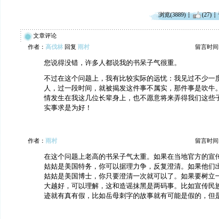
浏览(3889)
(27)
文章评论
作者：
高伐林
回复
雨村
留言时间：20
您说得没错，许多人都说我的书呆子气很重。
不过在这个问题上，我有比较实际的远忧：我见过不少一
人，过一段时间，就被揭发这件事不属实，那件事是吹牛
情发生在我这几位长辈身上，也不愿意将来弄得我们这些
实事求是为好！
作者：
雨村
留言时间：20
在这个问题上老高的书呆子气太重。如果在当地官方的宣
姑姑是美国特务，你可以据理力争，反复澄清。如果他们
姑姑是美国博士，你只要澄清一次就可以了。如果要树立
大越好，可以理解，这和造谣抹黑是两码事。比如宣传民
迹就有真有假，比如岳母刺字的故事就有可能是假的，但