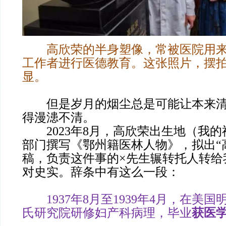
高欣荣的半身塑像，常被医院用来
工作者进行医德教育。这张照片，摆
显。
但是岁月的烟尘总是可能让本来清
得漫漶不清。
2023年8月，高欣荣出生地（我的
部门撰写《鄂州籍医林人物》，拟出“
稿，负责这件事的×先生辗转托人转给
对史实。辞条中有这么一段：
1937年8月至1939年4月，在美
氏研究院研修妇产科病理，毕业
获医