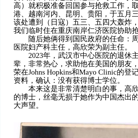
高）就积极准备回国参与抢救工作，
港、越南河内、昆明、贵阳，于五月
该处遭到（日寇）五三、五四大轰炸
我们临时住在重庆南岸仁济医院协助抢
随后她俩得到国民政府的任命：周
医院妇产科主任，高欣荣为副主任。
2023年，武汉市中心医院的退休
辈，非常热心，求助他在美国的朋友
荣在Johns Hopkins和Mayo Clin
资料，确认：没有获得博士学位。
本来这是非常清楚明白的事，高欣
的博士，丝毫无损于她作为中国杰出
大声望。