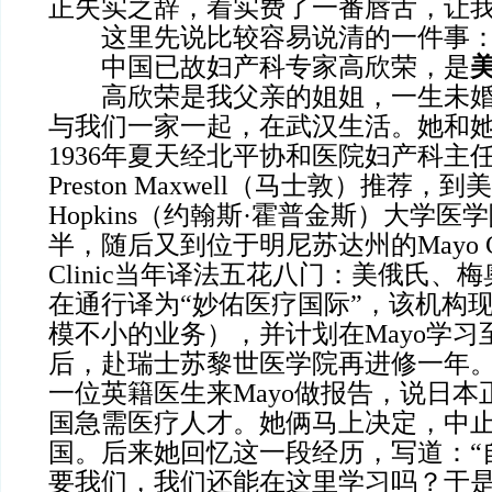
正失实之辞，着实费了一番唇舌，让
这里先说比较容易说清的一件事
中国已故妇产科专家高欣荣，是
高欣荣是我父亲的姐姐，一生未婚
与我们一家一起，在武汉生活。她和
1936年夏天经北平协和医院妇产科主任
Preston Maxwell（马士敦）推荐，到美
Hopkins（约翰斯·霍普金斯）大学
半，随后又到位于明尼苏达州的Mayo Cli
Clinic当年译法五花八门：美俄氏、
在通行译为“妙佑医疗国际”，该机构
模不小的业务），并计划在Mayo学习至1
后，赴瑞士苏黎世医学院再进修一年。但
一位英籍医生来Mayo做报告，说日
国急需医疗人才。她俩马上决定，中
国。后来她回忆这一段经历，写道：“
要我们，我们还能在这里学习吗？于