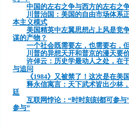
中国的左右之争与西方的左右之
川普治国：美国的自由市场体系
本主义模式
美国精英中左翼思想占上风是竞
谋的产物？
一个社会既需要左，也需要右，
川普的异想天开和普京的漫天要
许倬云：历史学最动人之处，在
与追问
《1984》又被禁了！这次是在美
释永信寓言：天下武术皆出少林
廷
互联网悖论：“时时刻刻都可参与
参与”