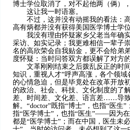
博士学位取消了，对不起他两（俩），
这让我一时语塞。
不过，这并没有动摇我的看法：高
高有炳都并没有获得美国医学博士学
我没有理由怀疑家乡父老当年确实
采访、如实记录；我更难相信一辈子
名的高欣荣会自我贴金，更不会给弟
度怀疑：当时问答双方都误解了对方
文革刚刚结束之后拨乱反正的时间
知识，重视人才”呼声高涨，各个领域
的心情急迫，但是毕竟处在改革开放
的政治、社会、科技、文化制度的了
差、时间差、文化差、语言差……导
解。“doctor”既指“博士”，也指“医生
指“医学博士”，也指“医生”——因为
都是“医学博士”；而在中国，医生未必
士”。当时的访问者，未必想到了这一