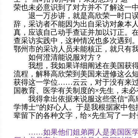
荣也未必意识到了对方并不了解这一
退一万步讲，就是高欣荣一时口误
辞，
采访者
不能因为出自采访对象本
真，应该自己动手查证并加以订正。
查采访实践中，这种情况也多次遇到。不
鄂州市的采访人员未能核正，就只有
如何澄清能说服对方？
我想，我如果详细阐述在美国获得
流程，解释高欣荣到美国来进修这么
获得这一学位……云云，对于没有来
国教育、医学有关制度的×先生，未必
我得拿出依据来说服这些坚信“高
学博士”的好心人。于是我根据家中包
辈留下的各种文字，给×先生写了一封
……如果他们姐弟两人是美国医学