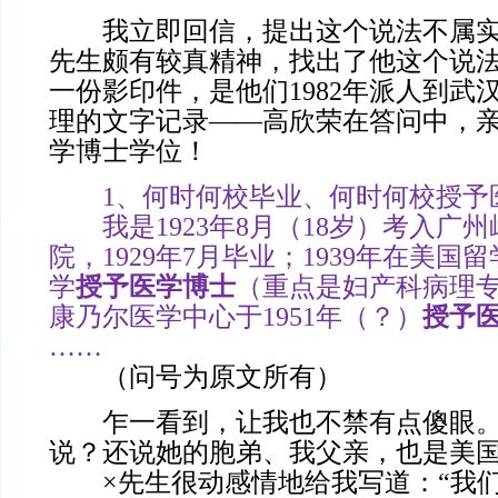
我立即回信，提出这个说法不属实
先生颇有较真精神，找出了他这个说
一份影印件，是他们1982年派人到武
理的文字记录——高欣荣在答问中，
学博士学位！
1、何时何校毕业、何时何校授予
我是1923年8月（18岁）考入广
院，1929年7月毕业；1939年在美
学
授予医学博士
（重点是妇产科病理
康乃尔医学中心于1951年（？）
授予
……
（问号为原文所有）
乍一看到，让我也不禁有点傻眼。
说？还说她的胞弟、我父亲，也是美
×先生很动感情地给我写道：“我们