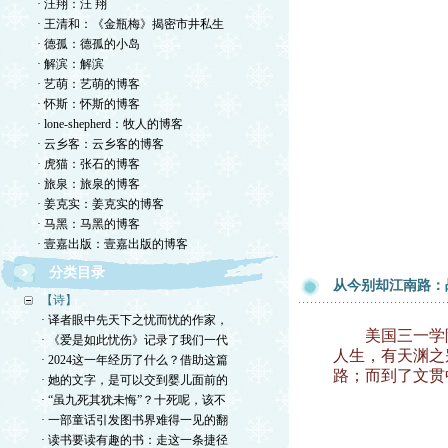
· 汪翔：汪 翔
· 王清和：《金瓶梅》揭密市井私生
· 德孤：德孤的小岛
· 解滨：解滨
· 艺萌：艺萌的博客
· 怀斯：怀斯的博客
· lone-shepherd：牧人的博客
· 云乡客：云乡客的博客
· 虎猫：张石的博客
· 旅泉：旅泉的博客
· 姜克实：姜克实的博客
· 马黑：马黑的博客
· 壹嘉出版：壹嘉出版的博客
分类目录
从今别却江南路：
【诗】
· 译者眼中先天下之忧而忧的作家，
美国三一学院经
· 《爱是如此忧伤》记录了我们一代
人生，有天渊之
· 2024这一年经历了什么？借助这篇
路；而到了文贯
· 她的文字，是可以交到婴儿面前的
· “虽九死其犹未悔”？十死呢，该不
· 一部童话引发图书界难得一见的翻
· 读书要读有趣的书：走这一条捷径