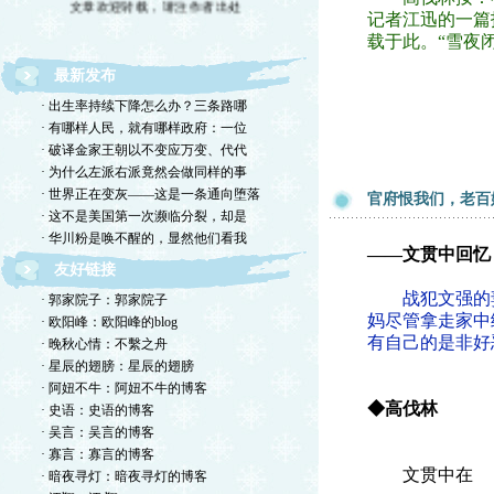
记者江迅的一篇
载于此。“雪夜
最新发布
· 出生率持续下降怎么办？三条路哪
· 有哪样人民，就有哪样政府：一位
· 破译金家王朝以不变应万变、代代
· 为什么左派右派竟然会做同样的事
· 世界正在变灰——这是一条通向堕落
官府恨我们，老百
· 这不是美国第一次濒临分裂，却是
· 华川粉是唤不醒的，显然他们看我
——文贯中回忆
友好链接
战犯文强的妻
· 郭家院子：郭家院子
妈尽管拿走家中
· 欧阳峰：欧阳峰的blog
有自己的是非好
· 晚秋心情：不繫之舟
· 星辰的翅膀：星辰的翅膀
· 阿妞不牛：阿妞不牛的博客
◆高伐林
· 史语：史语的博客
· 吴言：吴言的博客
· 寡言：寡言的博客
文贯中在
· 暗夜寻灯：暗夜寻灯的博客