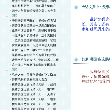
· 欧洲的伊斯兰非法移民危机，原因
· 离世整整两年了，她的星光依然在
专访文贯中：父亲
· 四十六年前离经叛道之举，如今竟
【事】
说起文强这个名
· 华川粉是唤不醒的，显然他们看我
长。其实，还有
· 川普团队自己酿出一场差点翻船的
参加过周恩来的
· 亚裔不该当替罪羊，新移民也不该
· 《纽约客》长篇特稿：这个美国间
· 一位美国总统的格陵兰情结：它就
· 女孩就在那儿，但是你休想见到她
· 重发一篇旧文，缅怀“中国最后一
· 美籍华人在纽约市长选举上的代际
扫罗·霉国·应该
· 请用文明作为政治斗争的武器——也
· 这一场白宫晚宴可能影响美国未来
【视】
我有位同乡，
· 乌合之众：首都华盛顿的“No King
任职，负责编辑
· 好莱坞科幻题材电影大盘点
构对他的“盘剥
· 横跨美国之旅（第17天续）：如何
· 横跨美国之旅（第17天）：在“911
· 横跨美国之旅（第16天）：见识了
· 横跨美国之旅（第15天续）：地平
· 横跨美国之旅（第15天）：第一位
· 横跨美国之旅（第14天续）：一所