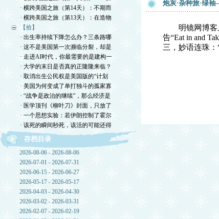
炮灰·杂种旅·绿
· 横跨美国之旅（第14天）：不期而
· 横跨美国之旅（第13天）：在造物
明镜网博客上“
【拾】
告“Eat in 
· 出生率持续下降怎么办？三条路哪
三，妙语连珠：“
· 这不是美国第一次濒临分裂，却是
· 走进AI时代，你最需要的是建构一
· 大学的末日是否真的正隆隆来临？
· 取消出生公民权是美国版的“计划
· 美国为何变成了单打独斗的孤家寡
· “战争是政治的继续”，那么经济是
· 医学顶刊《柳叶刀》封面，只放了
· 一个思想实验：若伊朗控制了霍尔
· 该死的瞬间秒死，该活的可能还得
存档目录
2026-08-06 - 2026-08-06
2026-07-01 - 2026-07-31
2026-06-15 - 2026-06-27
2026-05-17 - 2026-05-17
2026-04-03 - 2026-04-30
2026-03-02 - 2026-03-31
2026-02-07 - 2026-02-19