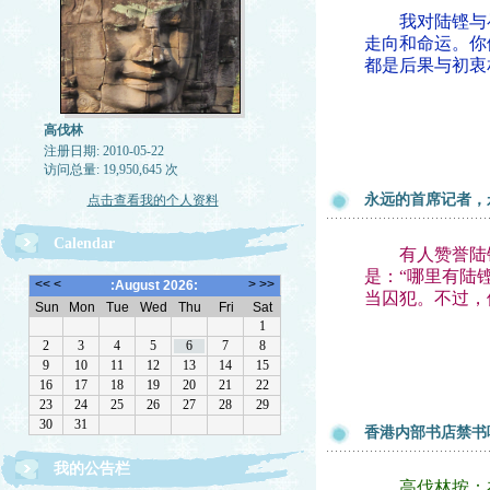
我对陆铿与崔
走向和命运。你
都是后果与初衷
高伐林
注册日期: 2010-05-22
访问总量: 19,950,645 次
永远的首席记者，
点击查看我的个人资料
Calendar
有人赞誉陆铿说
是：“哪里有陆
当囚犯。不过，
香港内部书店禁书
我的公告栏
文章欢迎转载，请注作者出处
高伐林按：在