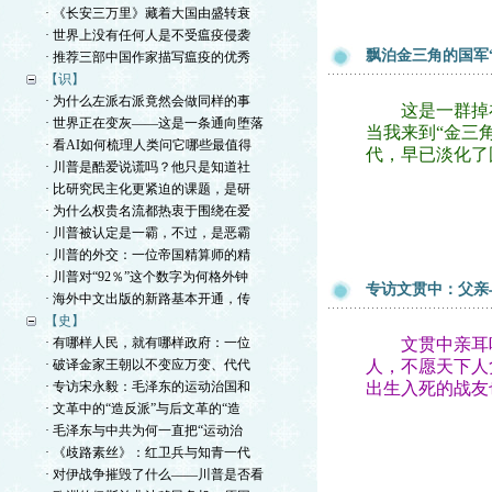
· 《长安三万里》藏着大国由盛转衰
· 世界上没有任何人是不受瘟疫侵袭
飘泊金三角的国军
· 推荐三部中国作家描写瘟疫的优秀
【识】
· 为什么左派右派竟然会做同样的事
这是一群掉在
· 世界正在变灰——这是一条通向堕落
当我来到“金三
· 看AI如何梳理人类问它哪些最值得
代，早已淡化了
· 川普是酷爱说谎吗？他只是知道社
· 比研究民主化更紧迫的课题，是研
· 为什么权贵名流都热衷于围绕在爱
· 川普被认定是一霸，不过，是恶霸
· 川普的外交：一位帝国精算师的精
· 川普对“92％”这个数字为何格外钟
专访文贯中：父亲
· 海外中文出版的新路基本开通，传
【史】
· 有哪样人民，就有哪样政府：一位
文贯中亲耳听晚
· 破译金家王朝以不变应万变、代代
人，不愿天下人
· 专访宋永毅：毛泽东的运动治国和
出生入死的战友
· 文革中的“造反派”与后文革的“造
· 毛泽东与中共为何一直把“运动治
· 《歧路素丝》：红卫兵与知青一代
· 对伊战争摧毁了什么——川普是否看