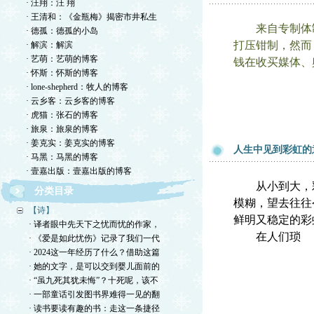
· 汪翔：汪 翔
· 王清和：《金瓶梅》揭密市井私生
来自专制体制
· 德孤：德孤的小岛
打压钳制，然而
· 解滨：解滨
· 艺萌：艺萌的博客
钱在收买媒体、
· 怀斯：怀斯的博客
· lone-shepherd：牧人的博客
· 云乡客：云乡客的博客
· 虎猫：张石的博客
· 旅泉：旅泉的博客
· 姜克实：姜克实的博客
人生中见到彩虹的
· 马黑：马黑的博客
· 壹嘉出版：壹嘉出版的博客
从小到大，彩
分类目录
模糊，望去往往
【诗】
鲜明又稳定的彩
· 译者眼中先天下之忧而忧的作家，
在人们琐
· 《爱是如此忧伤》记录了我们一代
· 2024这一年经历了什么？借助这篇
· 她的文字，是可以交到婴儿面前的
· “虽九死其犹未悔”？十死呢，该不
· 一部童话引发图书界难得一见的翻
· 读书要读有趣的书：走这一条捷径