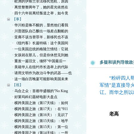
· 欧洲的伊斯兰非法移民危机，原因
· 离世整整两年了，她的星光依然在
· 四十六年前离经叛道之举，如今竟
【事】
· 华川粉是唤不醒的，显然他们看我
· 川普团队自己酿出一场差点翻船的
· 亚裔不该当替罪羊，新移民也不该
· 《纽约客》长篇特稿：这个美国间
· 一位美国总统的格陵兰情结：它就
· 女孩就在那儿，但是你休想见到她
· 重发一篇旧文，缅怀“中国最后一
多疑和误判导致政
· 美籍华人在纽约市长选举上的代际
· 请用文明作为政治斗争的武器——也
“粉碎四人帮”
· 这一场白宫晚宴可能影响美国未来
军情”是直接导
【视】
· 乌合之众：首都华盛顿的“No King
讧。而华之所以
· 好莱坞科幻题材电影大盘点
· 横跨美国之旅（第17天续）：如何
· 横跨美国之旅（第17天）：在“911
老高
· 横跨美国之旅（第16天）：见识了
· 横跨美国之旅（第15天续）：地平
· 横跨美国之旅（第15天）：第一位
· 横跨美国之旅（第14天续）：一所