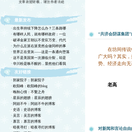
最新发布
· 出生率持续下降怎么办？三条路哪
“共济会阴谋集团
· 有哪样人民，就有哪样政府：一位
· 破译金家王朝以不变应万变、代代
· 为什么左派右派竟然会做同样的事
在坊间传说中，
· 世界正在变灰——这是一条通向堕落
广大吗？其实，
· 这不是美国第一次濒临分裂，却是
势、经济走向无
· 华川粉是唤不醒的，显然他们看我
友好链接
· 郭家院子：郭家院子
老高
· 欧阳峰：欧阳峰的blog
· 晚秋心情：不繫之舟
· 星辰的翅膀：星辰的翅膀
· 阿妞不牛：阿妞不牛的博客
· 史语：史语的博客
· 吴言：吴言的博客
· 寡言：寡言的博客
· 暗夜寻灯：暗夜寻灯的博客
对新闻和言论自由