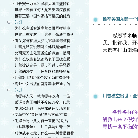
· 《长安三万里》藏着大国由盛转衰
· 世界上没有任何人是不受瘟疫侵袭
· 推荐三部中国作家描写瘟疫的优秀
推荐美国东部一个
【识】
· 为什么左派右派竟然会做同样的事
· 世界正在变灰——这是一条通向堕落
感恩节来临，
· 看AI如何梳理人类问它哪些最值得
我、批评我、开
· 川普是酷爱说谎吗？他只是知道社
天都有排山倒海
· 比研究民主化更紧迫的课题，是研
· 为什么权贵名流都热衷于围绕在爱
· 川普被认定是一霸，不过，是恶霸
· 川普的外交：一位帝国精算师的精
· 川普对“92％”这个数字为何格外钟
· 海外中文出版的新路基本开通，传
【史】
川普横空出世：全
· 有哪样人民，就有哪样政府：一位
· 破译金家王朝以不变应万变、代代
· 专访宋永毅：毛泽东的运动治国和
各种各样的右
· 文革中的“造反派”与后文革的“造
解救出来？假如
· 毛泽东与中共为何一直把“运动治
寻找一条平衡的
· 《歧路素丝》：红卫兵与知青一代
· 对伊战争摧毁了什么——川普是否看