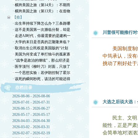
· 横跨美国之旅（第14天）：不期而
· 横跨美国之旅（第13天）：在造物
【拾】
· 出生率持续下降怎么办？三条路哪
· 这不是美国第一次濒临分裂，却是
川普很可能推行对
· 走进AI时代，你最需要的是建构一
· 大学的末日是否真的正隆隆来临？
· 取消出生公民权是美国版的“计划
美国制度制约
· 美国为何变成了单打独斗的孤家寡
中筠承认，没有
· “战争是政治的继续”，那么经济是
挑动了刚好处于
· 医学顶刊《柳叶刀》封面，只放了
· 一个思想实验：若伊朗控制了霍尔
· 该死的瞬间秒死，该活的可能还得
存档目录
2026-08-06 - 2026-08-06
大选之后说大选：
2026-07-01 - 2026-07-31
2026-06-15 - 2026-06-27
2026-05-17 - 2026-05-17
民主、文明、
2026-04-03 - 2026-04-30
能性，正是严肃
2026-03-02 - 2026-03-31
会简单地对汹汹
2026-02-07 - 2026-02-19