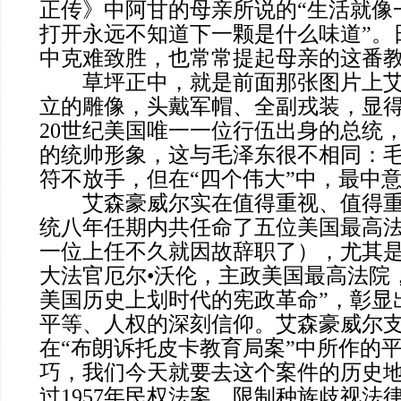
正传》中阿甘的母亲所说的“生活就像
打开永远不知道下一颗是什么味道”。
中克难致胜，也常常提起母亲的这番
草坪正中，就是前面那张图片上艾
立的雕像，头戴军帽、全副戎装，显
20世纪美国唯一一位行伍出身的总统
的统帅形象，这与毛泽东很不相同：
符不放手，但在“四个伟大”中，最中意
艾森豪威尔实在值得重视、值得重
统八年任期内共任命了五位美国最高
一位上任不久就因故辞职了），尤其是
大法官厄尔•沃伦，主政美国最高法院
美国历史上划时代的宪政革命”，彰显
平等、人权的深刻信仰。艾森豪威尔
在“布朗诉托皮卡教育局案”中所作的
巧，我们今天就要去这个案件的历史
过1957年民权法案，限制种族歧视法