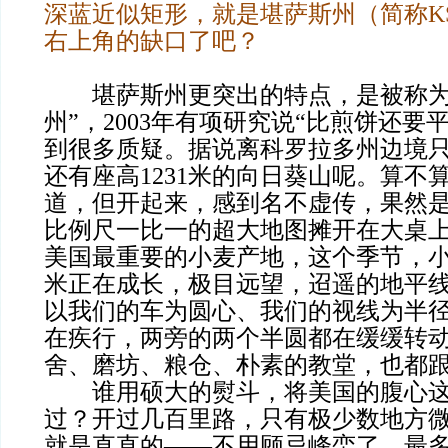
深蓝近似矩形，就是堪萨斯州（简称K
右上角的缺口了吧？
堪萨斯州更突出的特点，是被称为
州”，2003年有项研究说“比煎饼还要
到很多质疑。据说离科罗拉多州边境
还有座高1231米的向日葵山呢。算不算
道，但开起来，感到名不虚传，果然
比例尺一比一的超大地图摊开在大桌
美国最重要的小麦产地，这个季节，
米正在成长，极目远望，迢遥的地平
以我们的车为圆心、我们的视线为半
在疾行，两旁的两个半圆都在缓缓转
舍、磨坊、粮仓、朴素的教堂，也都
谁用硕大的熨斗，将美国的腹心这
过？开过几百里路，只有极少数地方
就是直直的——不用顾忌峰峦了，最