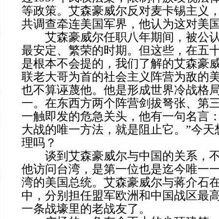
等政策。艾森豪威尔反对麦卡锡主义
共调查牵连美国军界，他认为这对美
艾森豪威尔任职八年期间，被公认
最安定、繁荣的时期。但这些，在五
是根本不会提的，我们了解的艾森豪
联老大哥为首的社会主义阵营为敌的
也不算诬蔑他。他是形成世界冷战格
一。在东西方两个阵营剑拔弩张、第
一触即发的危急关头，他有一句名言：
大战的唯一方法，就是阻止它。”今天
理吗？
谈到艾森豪威尔与中国的关系，不可不
他访问台湾，是第一位也是迄今唯一
湾的美国总统。艾森豪威尔与蒋介石
中，分别担任盟军欧洲和中国战区最
一条战壕里的老战友了。