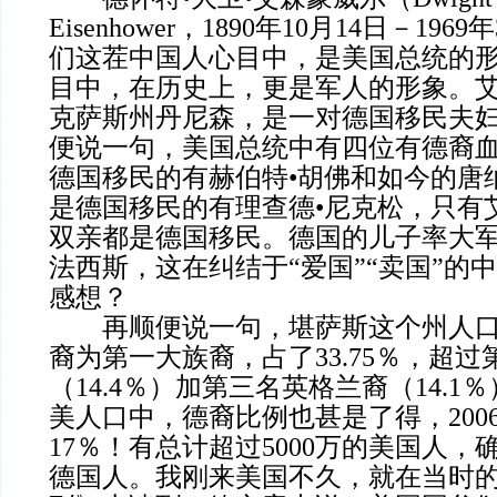
Eisenhower，1890年10月14日－19
们这茬中国人心目中，是美国总统的
目中，在历史上，更是军人的形象。
克萨斯州丹尼森，是一对德国移民夫
便说一句，美国总统中有四位有德裔
德国移民的有赫伯特•胡佛和如今的唐
是德国移民的有理查德•尼克松，只有
双亲都是德国移民。德国的儿子率大
法西斯，这在纠结于“爱国”“卖国”的
感想？
再顺便说一句，堪萨斯这个州人口
裔为第一大族裔，占了33.75％，超
（14.4％）加第三名英格兰裔（14.
美人口中，德裔比例也甚是了得，200
17％！有总计超过5000万的美国人
德国人。我刚来美国不久，就在当时