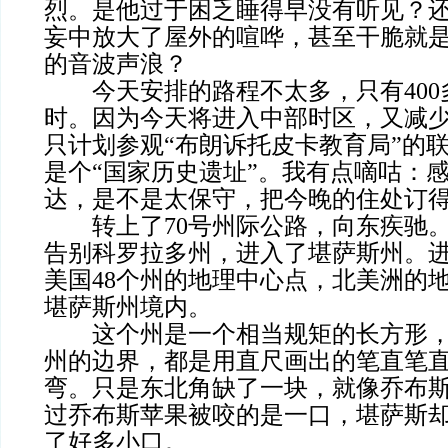
烈。是他过于困乏睡得早没有听见？
妄中放大了屋外的喧哗，甚至干脆就
的音波声浪？
今天安排的路程不太多，只有400
时。因为今天将进入中部时区，又减
只计划参观“布朗诉托皮卡教育局”的
是个“国家历史遗址”。我有点嘀咕：
达，是不是太保守，把今晚的住处订
转上了70号州际公路，向东疾驰。
告别科罗拉多州，进入了堪萨斯州。
美国48个州的地理中心点，北美洲的
堪萨斯州境内。
这个州是一个相当规矩的长方形，
州的边界，都是用直尺画出的笔直笔
弯。只是东北角缺了一块，就像乔布
过乔布斯苹果被咬的是一口，堪萨斯
了好多小口。