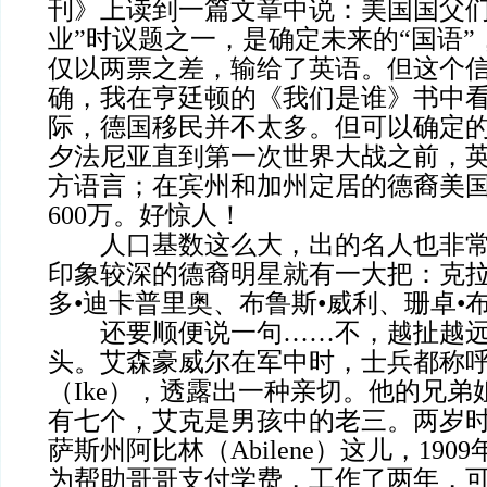
刊》上读到一篇文章中说：美国国父们
业”时议题之一，是确定未来的“国语
仅以两票之差，输给了英语。但这个
确，我在亨廷顿的《我们是谁》书中
际，德国移民并不太多。但可以确定
夕法尼亚直到第一次世界大战之前，
方语言；在宾州和加州定居的德裔美
600万。好惊人！
人口基数这么大，出的名人也非常
印象较深的德裔明星就有一大把：克拉
多•迪卡普里奥、布鲁斯•威利、珊卓•
还要顺便说一句……不，越扯越远
头。艾森豪威尔在军中时，士兵都称
（Ike），透露出一种亲切。他的兄弟
有七个，艾克是男孩中的老三。两岁
萨斯州阿比林（Abilene）这儿，19
为帮助哥哥支付学费，工作了两年，