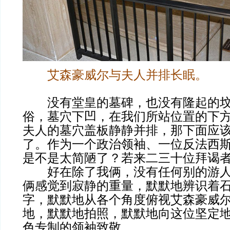
艾森豪威尔与夫人并排长眠。
没有堂皇的墓碑，也没有隆起的坟
俗，墓穴下凹，在我们所站位置的下
夫人的墓穴盖板静静并排，那下面应
了。作为一个政治领袖、一位反法西
是不是太简陋了？若来二三十位拜谒
好在除了我俩，没有任何别的游人
俩感觉到寂静的重量，默默地辨识着
字，默默地从各个角度俯视艾森豪威
地，默默地拍照，默默地向这位坚定
色专制的领袖致敬。