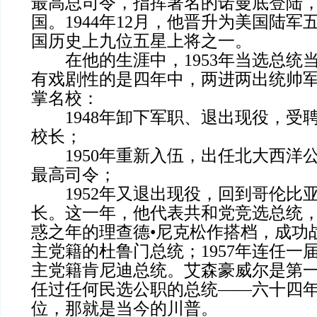
最高总司令，指挥著名的诺曼底登陆
国。1944年12月，他晋升为美国陆
国历史上九位五星上将之一。
在他的生涯中，1953年当选总统
有戏剧性的是四年中，两进两出统帅
掌名校：
1948年卸下军职、退出现役，受
校长；
1950年重新入伍，出任北大西洋
最高司令；
1952年又退出现役，回到哥伦比
长。这一年，他代表共和党竞选总统
惑之年的理查德•尼克松作搭档，成功
主党籍的杜鲁门总统；1957年连任一届
主党籍肯尼迪总统。艾森豪威尔是第
任过任何民选公职的总统——六十四
位，那就是当今的川普。