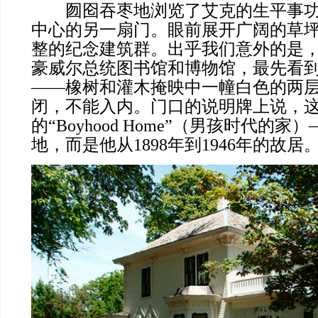
囫囵吞枣地浏览了艾克的生平事功
中心的另一扇门。眼前展开广阔的草
整的纪念建筑群。出乎我们意外的是
豪威尔总统图书馆和博物馆，最先看
——橡树和灌木掩映中一幢白色的两
闭，不能入内。门口的说明牌上说，
的“Boyhood Home”（男孩时代的
地，而是他从1898年到1946年的故居