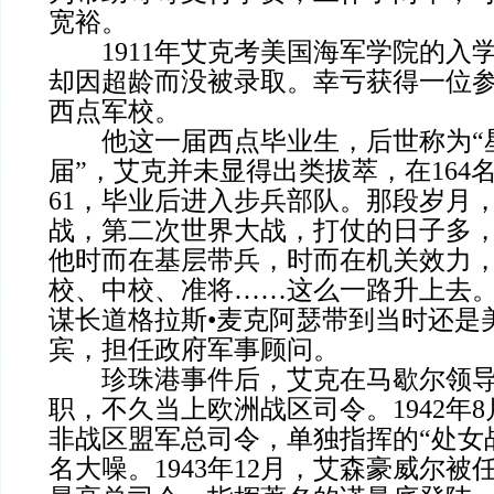
宽裕。
1911年艾克考美国海军学院的入
却因超龄而没被录取。幸亏获得一位
西点军校。
他这一届西点毕业生，后世称为“
届”，艾克并未显得出类拔萃，在164
61，毕业后进入步兵部队。那段岁月
战，第二次世界大战，打仗的日子多
他时而在基层带兵，时而在机关效力
校、中校、准将……这么一路升上去
谋长道格拉斯•麦克阿瑟带到当时还是
宾，担任政府军事顾问。
珍珠港事件后，艾克在马歇尔领导
职，不久当上欧洲战区司令。1942年
非战区盟军总司令，单独指挥的“处女
名大噪。1943年12月，艾森豪威尔