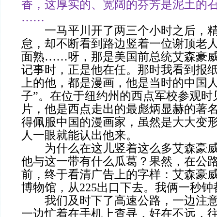
香，这厚实的、宽阔的芬芳是泥土的
……
一马平川开了两三个小时之后，精
怠，却不断看到路边竖着一位谢顶老
面熟……呀，那是美国前总统艾森豪
记事时，正是他在任。那时我看到报
上的他，都是漫画，他是当时的中国人
子”。在位于纽约州的西点军校参观时
片，他是西点走出的最彪炳显赫的著
得佩服中国的漫画家，虽然是大大变
人一眼就能认出他来。
为什么在这儿竖着这么多艾森豪威
他与这一带有什么瓜葛？果然，在公路
前，终于看清广告上的字样：艾森豪
博物馆，从225出口下去。我俩一秒
我们及时下了高速公路，一边注意
一边忙着在手机上查寻，好在不远，