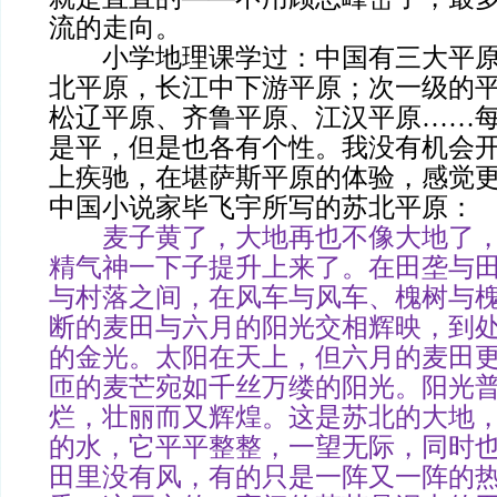
流的走向。
小学地理课学过：中国有三大平原
北平原，长江中下游平原；次一级的
松辽平原、齐鲁平原、江汉平原……
是平，但是也各有个性。我没有机会
上疾驰，在堪萨斯平原的体验，感觉
中国小说家毕飞宇所写的苏北平原：
麦子黄了，大地再也不像大地了
精气神一下子提升上来了。在田垄与
与村落之间，在风车与风车、槐树与
断的麦田与六月的阳光交相辉映，到
的金光。太阳在天上，但六月的麦田
匝的麦芒宛如千丝万缕的阳光。阳光
烂，壮丽而又辉煌。这是苏北的大地
的水，它平平整整，一望无际，同时
田里没有风，有的只是一阵又一阵的