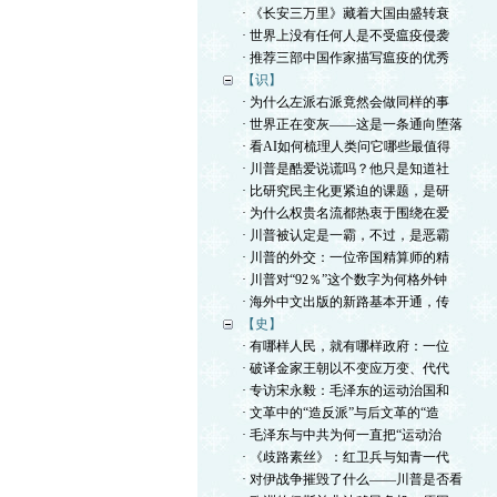
· 《长安三万里》藏着大国由盛转衰
· 世界上没有任何人是不受瘟疫侵袭
· 推荐三部中国作家描写瘟疫的优秀
【识】
· 为什么左派右派竟然会做同样的事
· 世界正在变灰——这是一条通向堕落
· 看AI如何梳理人类问它哪些最值得
· 川普是酷爱说谎吗？他只是知道社
· 比研究民主化更紧迫的课题，是研
· 为什么权贵名流都热衷于围绕在爱
· 川普被认定是一霸，不过，是恶霸
· 川普的外交：一位帝国精算师的精
· 川普对“92％”这个数字为何格外钟
· 海外中文出版的新路基本开通，传
【史】
· 有哪样人民，就有哪样政府：一位
· 破译金家王朝以不变应万变、代代
· 专访宋永毅：毛泽东的运动治国和
· 文革中的“造反派”与后文革的“造
· 毛泽东与中共为何一直把“运动治
· 《歧路素丝》：红卫兵与知青一代
· 对伊战争摧毁了什么——川普是否看