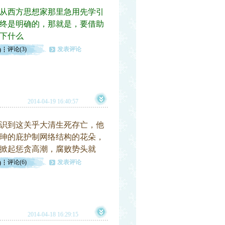
从西方思想家那里急用先学引
终是明确的，那就是，要借助
下什么
评论(3)
发表评论
)
2014-04-19 16:40:57
识到这关乎大清生死存亡，他
珅的庇护制网络结构的花朵，
掀起惩贪高潮，腐败势头就
评论(6)
发表评论
)
2014-04-18 16:29:15