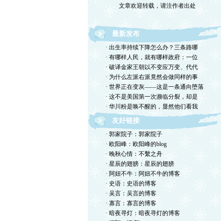
最新发布
· 出生率持续下降怎么办？三条路哪
· 有哪样人民，就有哪样政府：一位
· 破译金家王朝以不变应万变、代代
· 为什么左派右派竟然会做同样的事
· 世界正在变灰——这是一条通向堕落
· 这不是美国第一次濒临分裂，却是
· 华川粉是唤不醒的，显然他们看我
友好链接
· 郭家院子：郭家院子
· 欧阳峰：欧阳峰的blog
· 晚秋心情：不繫之舟
· 星辰的翅膀：星辰的翅膀
· 阿妞不牛：阿妞不牛的博客
· 史语：史语的博客
· 吴言：吴言的博客
· 寡言：寡言的博客
· 暗夜寻灯：暗夜寻灯的博客