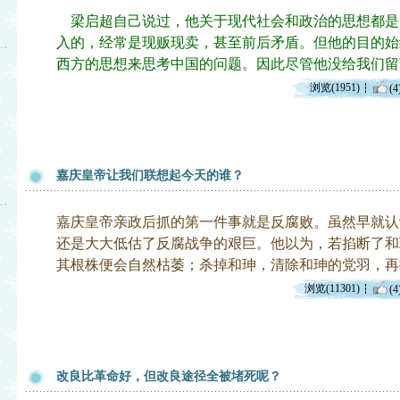
梁启超自己说过，他关于现代社会和政治的思想都是
入的，经常是现贩现卖，甚至前后矛盾。但他的目的始
西方的思想来思考中国的问题。因此尽管他没给我们留
浏览(1951)
(4
嘉庆皇帝让我们联想起今天的谁？
嘉庆皇帝亲政后抓的第一件事就是反腐败。虽然早就认
还是大大低估了反腐战争的艰巨。他以为，若掐断了和
其根株便会自然枯萎；杀掉和珅，清除和珅的党羽，再
浏览(11301)
(4
改良比革命好，但改良途径全被堵死呢？