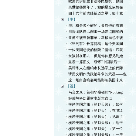
· 欧洲的伊斯兰非法移民危机，原因
· 离世整整两年了，她的星光依然在
· 四十六年前离经叛道之举，如今竟
【事】
· 华川粉是唤不醒的，显然他们看我
· 川普团队自己酿出一场差点翻船的
· 亚裔不该当替罪羊，新移民也不该
· 《纽约客》长篇特稿：这个美国间
· 一位美国总统的格陵兰情结：它就
· 女孩就在那儿，但是你休想见到她
· 重发一篇旧文，缅怀“中国最后一
· 美籍华人在纽约市长选举上的代际
· 请用文明作为政治斗争的武器——也
· 这一场白宫晚宴可能影响美国未来
【视】
· 乌合之众：首都华盛顿的“No King
· 好莱坞科幻题材电影大盘点
· 横跨美国之旅（第17天续）：如何
· 横跨美国之旅（第17天）：在“911
· 横跨美国之旅（第16天）：见识了
· 横跨美国之旅（第15天续）：地平
· 横跨美国之旅（第15天）：第一位
· 横跨美国之旅（第14天续）：一所