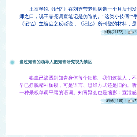
王友琴说《记忆》在刘秀莹老师病逝一个月后刊发
师之口，说王晶尧调查笔记是伪造的。“这类小伎俩”“
《记忆》主编启之反驳说，《记忆》所刊登的材料，是
浏览(21172)
(5
当过知青的领导人把知青研究视为禁区
狼血已渗透到知青身体每个细胞，我们这拨人，不管
早已挣脱精神枷锁，可是语言、思维方式还是旧的。听
一种呆板单调平庸的语词。知青聚会也是缩影：宣泄感
浏览(4410)
(5