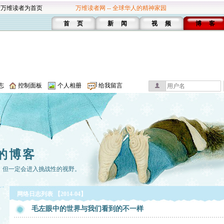
设万维读者为首页
万维读者网 -- 全球华人的精神家园
首 页
新 闻
视 频
博 客
志
控制面板
个人相册
给我留言
的博客
，但一定会进入挑战性的视野。
网络日志列表 【2014-04】
毛左眼中的世界与我们看到的不一样