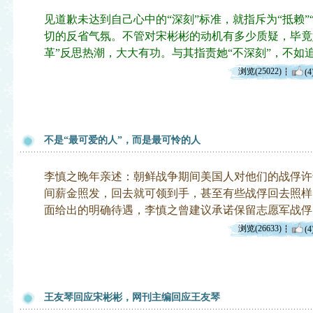
见道歉未达到自己心中的“深刻”标准，就指斥为“抵赖”
切的反省气氛。不管对宋彬彬的动机有多少质疑，毕竟
革”反思热潮，大大有功。与其指责她“不深刻”，不如
浏览(25022)
(4
不是“最可爱的人”，而是最可怜的人
李慎之晚年亲述：朝鲜战争期间美国人对他们的战俘许
间薪金照发，回去就可领到手，甚至有些战俘回去照样
面给出的明确待遇，李慎之曾建议承诺保留志愿军战俘
浏览(26633)
(4
王友琴回应宋彬彬，网刊主编回应王友琴