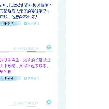
伎俩，以致被所谓的检讨蒙住了
而留给后人无尽的唏嘘喟叹？
底线，他想象不出坏人
评论(11)
发表评论
)
2014-04-21 16:06:18
的鼓掌声里，鼓掌的长度超过
面下放稳，又得举起来鼓掌。
息的机
评论(5)
发表评论
)
2014-04-20 16:33:03