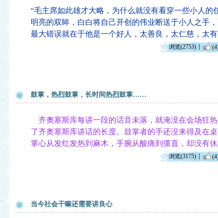
“毛主席如此雄才大略，为什么就没有看穿一些小人的
明亮的双眸，白白将自己开创的伟业断送于小人之手，
最大错误就在于他是一个好人，太善良，太仁慈，太有
浏览(2753)
(4
鼓掌，热烈鼓掌，长时间热烈鼓掌……
齐奧塞斯库每讲一段的话音未落，就淹没在会场狂热
了齐奥塞斯库讲话的长度。鼓掌者的手还没来得及在桌
掌心从发红发热到麻木，手腕从酸痛到僵直，却没有休
浏览(3175)
(4
当今社会干嘛还需要讲良心