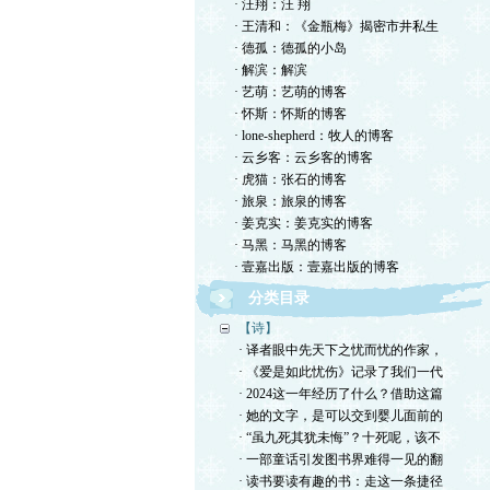
· 汪翔：汪 翔
· 王清和：《金瓶梅》揭密市井私生
· 德孤：德孤的小岛
· 解滨：解滨
· 艺萌：艺萌的博客
· 怀斯：怀斯的博客
· lone-shepherd：牧人的博客
· 云乡客：云乡客的博客
· 虎猫：张石的博客
· 旅泉：旅泉的博客
· 姜克实：姜克实的博客
· 马黑：马黑的博客
· 壹嘉出版：壹嘉出版的博客
分类目录
【诗】
· 译者眼中先天下之忧而忧的作家，
· 《爱是如此忧伤》记录了我们一代
· 2024这一年经历了什么？借助这篇
· 她的文字，是可以交到婴儿面前的
· “虽九死其犹未悔”？十死呢，该不
· 一部童话引发图书界难得一见的翻
· 读书要读有趣的书：走这一条捷径