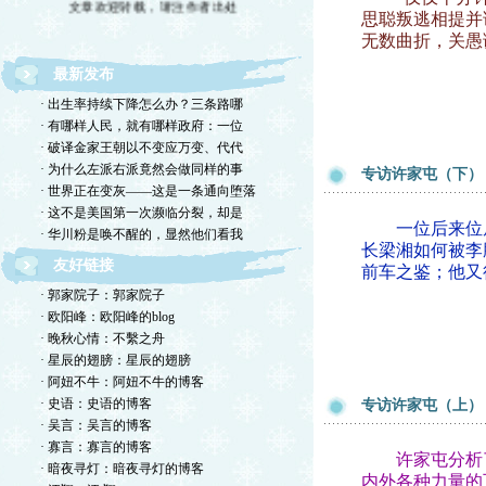
思聪叛逃相提并
无数曲折，关愚
最新发布
· 出生率持续下降怎么办？三条路哪
· 有哪样人民，就有哪样政府：一位
· 破译金家王朝以不变应万变、代代
· 为什么左派右派竟然会做同样的事
专访许家屯（下）
· 世界正在变灰——这是一条通向堕落
· 这不是美国第一次濒临分裂，却是
一位后来位居
· 华川粉是唤不醒的，显然他们看我
长梁湘如何被李
友好链接
前车之鉴；他又
· 郭家院子：郭家院子
· 欧阳峰：欧阳峰的blog
· 晚秋心情：不繫之舟
· 星辰的翅膀：星辰的翅膀
· 阿妞不牛：阿妞不牛的博客
· 史语：史语的博客
专访许家屯（上）
· 吴言：吴言的博客
· 寡言：寡言的博客
许家屯分析了毛
· 暗夜寻灯：暗夜寻灯的博客
内外各种力量的