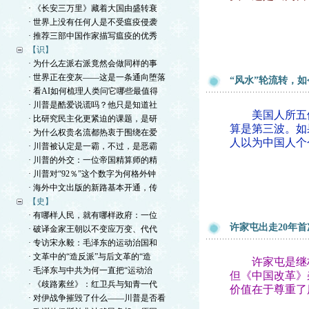
· 《长安三万里》藏着大国由盛转衰
· 世界上没有任何人是不受瘟疫侵袭
· 推荐三部中国作家描写瘟疫的优秀
【识】
· 为什么左派右派竟然会做同样的事
· 世界正在变灰——这是一条通向堕落
“风水”轮流转，
· 看AI如何梳理人类问它哪些最值得
· 川普是酷爱说谎吗？他只是知道社
美国人所五体
· 比研究民主化更紧迫的课题，是研
算是第三波。如
· 为什么权贵名流都热衷于围绕在爱
人以为中国人个
· 川普被认定是一霸，不过，是恶霸
· 川普的外交：一位帝国精算师的精
· 川普对“92％”这个数字为何格外钟
· 海外中文出版的新路基本开通，传
【史】
· 有哪样人民，就有哪样政府：一位
许家屯出走20年
· 破译金家王朝以不变应万变、代代
· 专访宋永毅：毛泽东的运动治国和
· 文革中的“造反派”与后文革的“造
许家屯是继林
· 毛泽东与中共为何一直把“运动治
但《中国改革》
· 《歧路素丝》：红卫兵与知青一代
价值在于尊重了
· 对伊战争摧毁了什么——川普是否看