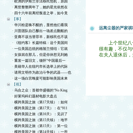
· 欧洲的伊斯兰非法移民危机，原因
· 离世整整两年了，她的星光依然在
· 四十六年前离经叛道之举，如今竟
【事】
· 华川粉是唤不醒的，显然他们看我
远离尘嚣的严家祺
· 川普团队自己酿出一场差点翻船的
· 亚裔不该当替罪羊，新移民也不该
上个世纪八十
· 《纽约客》长篇特稿：这个美国间
很有趣，不仅与
· 一位美国总统的格陵兰情结：它就
在夫人退休后，
· 女孩就在那儿，但是你休想见到她
· 重发一篇旧文，缅怀“中国最后一
· 美籍华人在纽约市长选举上的代际
· 请用文明作为政治斗争的武器——也
· 这一场白宫晚宴可能影响美国未来
【视】
· 乌合之众：首都华盛顿的“No King
· 好莱坞科幻题材电影大盘点
· 横跨美国之旅（第17天续）：如何
· 横跨美国之旅（第17天）：在“911
· 横跨美国之旅（第16天）：见识了
· 横跨美国之旅（第15天续）：地平
· 横跨美国之旅（第15天）：第一位
· 横跨美国之旅（第14天续）：一所