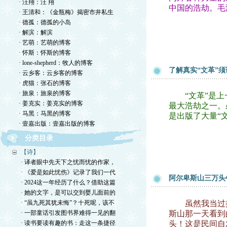
· 汪翔：汪 翔
中国的浩劫。毛
· 王清和：《金瓶梅》揭密市井私生
· 德孤：德孤的小岛
· 解滨：解滨
· 艺萌：艺萌的博客
· 怀斯：怀斯的博客
· lone-shepherd：牧人的博客
了解真实“文革”
· 云乡客：云乡客的博客
· 虎猫：张石的博客
· 旅泉：旅泉的博客
“文革”是上一
· 姜克实：姜克实的博客
最大浩劫之一。
· 马黑：马黑的博客
是出版了大量“
· 壹嘉出版：壹嘉出版的博客
分类目录
【诗】
· 译者眼中先天下之忧而忧的作家，
· 《爱是如此忧伤》记录了我们一代
阿尔卑斯山三万头
· 2024这一年经历了什么？借助这篇
· 她的文字，是可以交到婴儿面前的
· “虽九死其犹未悔”？十死呢，该不
虽然我当过插队
· 一部童话引发图书界难得一见的翻
斯山那一天看到
· 读书要读有趣的书：走这一条捷径
头！这是民间自