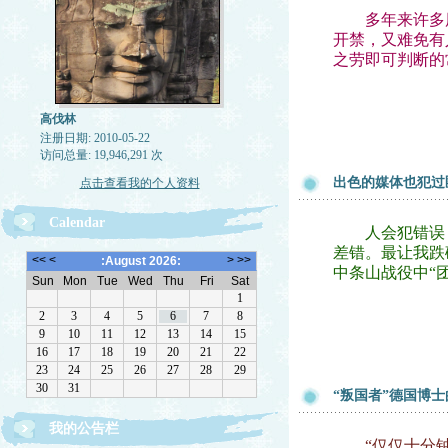
多年来许多历史
开禁，又难免有
之劳即可判断的
高伐林
注册日期: 2010-05-22
访问总量: 19,946,291 次
出色的媒体也犯过
点击查看我的个人资料
Calendar
人会犯错误，
差错。最让我跌
中条山战役中“
“叛国者”德国博
我的公告栏
文章欢迎转载，请注作者出处
“仅仅十分钟的