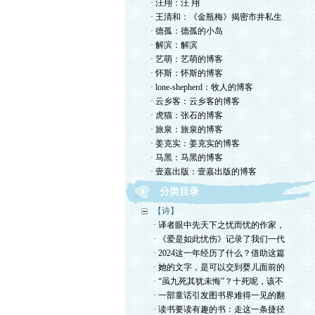
· 汪翔：汪 翔
· 王清和：《金瓶梅》揭密市井私生
· 德孤：德孤的小岛
· 解滨：解滨
· 艺萌：艺萌的博客
· 怀斯：怀斯的博客
· lone-shepherd：牧人的博客
· 云乡客：云乡客的博客
· 虎猫：张石的博客
· 旅泉：旅泉的博客
· 姜克实：姜克实的博客
· 马黑：马黑的博客
· 壹嘉出版：壹嘉出版的博客
分类目录
【诗】
· 译者眼中先天下之忧而忧的作家，
· 《爱是如此忧伤》记录了我们一代
· 2024这一年经历了什么？借助这篇
· 她的文字，是可以交到婴儿面前的
· “虽九死其犹未悔”？十死呢，该不
· 一部童话引发图书界难得一见的翻
· 读书要读有趣的书：走这一条捷径