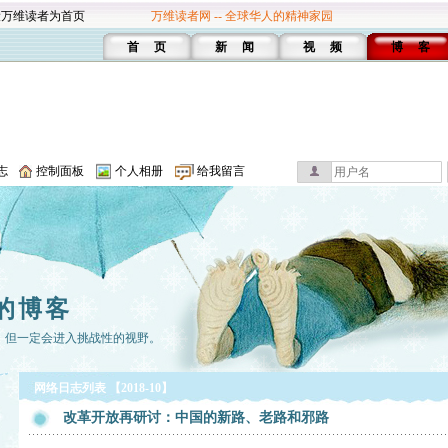
设万维读者为首页
万维读者网 -- 全球华人的精神家园
首 页
新 闻
视 频
博 客
志
控制面板
个人相册
给我留言
的博客
，但一定会进入挑战性的视野。
网络日志列表 【2018-10】
改革开放再研讨：中国的新路、老路和邪路