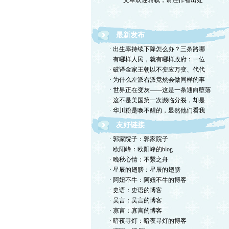
最新发布
· 出生率持续下降怎么办？三条路哪
· 有哪样人民，就有哪样政府：一位
· 破译金家王朝以不变应万变、代代
· 为什么左派右派竟然会做同样的事
· 世界正在变灰——这是一条通向堕落
· 这不是美国第一次濒临分裂，却是
· 华川粉是唤不醒的，显然他们看我
友好链接
· 郭家院子：郭家院子
· 欧阳峰：欧阳峰的blog
· 晚秋心情：不繫之舟
· 星辰的翅膀：星辰的翅膀
· 阿妞不牛：阿妞不牛的博客
· 史语：史语的博客
· 吴言：吴言的博客
· 寡言：寡言的博客
· 暗夜寻灯：暗夜寻灯的博客