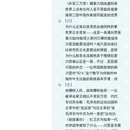
· 《长安三万里》藏着大国由盛转衰
· 世界上没有任何人是不受瘟疫侵袭
· 推荐三部中国作家描写瘟疫的优秀
【识】
· 为什么左派右派竟然会做同样的事
· 世界正在变灰——这是一条通向堕落
· 看AI如何梳理人类问它哪些最值得
· 川普是酷爱说谎吗？他只是知道社
· 比研究民主化更紧迫的课题，是研
· 为什么权贵名流都热衷于围绕在爱
· 川普被认定是一霸，不过，是恶霸
· 川普的外交：一位帝国精算师的精
· 川普对“92％”这个数字为何格外钟
· 海外中文出版的新路基本开通，传
【史】
· 有哪样人民，就有哪样政府：一位
· 破译金家王朝以不变应万变、代代
· 专访宋永毅：毛泽东的运动治国和
· 文革中的“造反派”与后文革的“造
· 毛泽东与中共为何一直把“运动治
· 《歧路素丝》：红卫兵与知青一代
· 对伊战争摧毁了什么——川普是否看