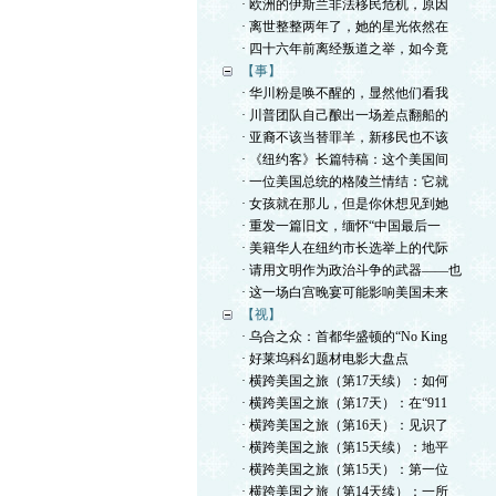
· 欧洲的伊斯兰非法移民危机，原因
· 离世整整两年了，她的星光依然在
· 四十六年前离经叛道之举，如今竟
【事】
· 华川粉是唤不醒的，显然他们看我
· 川普团队自己酿出一场差点翻船的
· 亚裔不该当替罪羊，新移民也不该
· 《纽约客》长篇特稿：这个美国间
· 一位美国总统的格陵兰情结：它就
· 女孩就在那儿，但是你休想见到她
· 重发一篇旧文，缅怀“中国最后一
· 美籍华人在纽约市长选举上的代际
· 请用文明作为政治斗争的武器——也
· 这一场白宫晚宴可能影响美国未来
【视】
· 乌合之众：首都华盛顿的“No King
· 好莱坞科幻题材电影大盘点
· 横跨美国之旅（第17天续）：如何
· 横跨美国之旅（第17天）：在“911
· 横跨美国之旅（第16天）：见识了
· 横跨美国之旅（第15天续）：地平
· 横跨美国之旅（第15天）：第一位
· 横跨美国之旅（第14天续）：一所