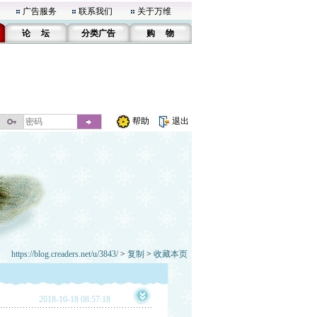
广告服务
联系我们
关于万维
论 坛
分类广告
购 物
帮助
退出
https://blog.creaders.net/u/3843/
>
复制
>
收藏本页
2018-10-18 08:57:18