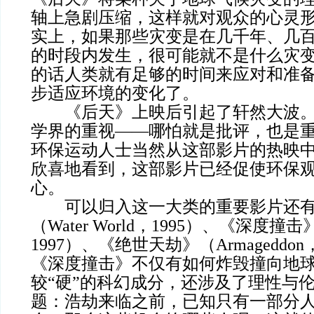
轴上急剧压缩，这样就对观众的心灵
实上，如果那些灾变是在几千年、几
的时段内发生，很可能就不是什么灾
的话人类就有足够的时间来应对和准
步适应环境的变化了。
《后天》上映后引起了轩然大波。
学界的重视——哪怕就是批评，也是
环保运动人士当然从这部影片的热映
欣喜地看到，这部影片已经促使环保
心。
可以归入这一大类的重要影片还有
（Water World，1995）、《深度撞击》（
1997）、《绝世天劫》（Armageddo
《深度撞击》不仅有如何炸毁撞向地
较“硬”的科幻成分，还涉及了理性与
题：浩劫来临之前，已知只有一部分