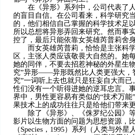
在《异形》系列中，公司代表了人
的盲目自信。在公司看来，科学研究
的，他们相信自己掌握的科学技术足
所以总想将异形弄回来研究。然而事
控了，最后只能依靠女英雄芮普莉舍
而女英雄芮普莉，恰恰是主张科学
区，主张人类应该敬畏大自然的。她
她的同伴，不要去招惹神秘的外星生物
究”异形——异形既然比人类更强大，
究”一词听上去也就只是狂妄自大而已
性们没有一个听得进她的逆耳忠言。
界中，男性更容易有类似的“技术万能
果技术上的成功往往只是给他们带来
除了《异形》、《侏罗纪公园》等
影片以生物方面的问题为思想资源，
（Species，1995）系列（人类与外