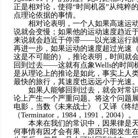
正是相对论，使得“时间机器”从纯粹
点理论依据的事情。
相对论表明，一个人如果高速运动
说就会变慢；如果他的运动速度趋近
来说就会趋近于停滞——以光速运行
再进一步，如果运动的速度超过光速
这是不可能的），推论表明，时间就
回到过去——这就有点象Wells的时
是从理论上的推论是如此，事实上人
最快的旅行，其速度也远远小于光速
如果人能够回到过去，就会对常识
论上产生一个严重问题。将这个问题
电影，当数《未来战士》（又译《终
（Terminator，1984，1991，2004）。
本来在我们的常识中，因果律是天
何事情有因才会有果，原因只能发生