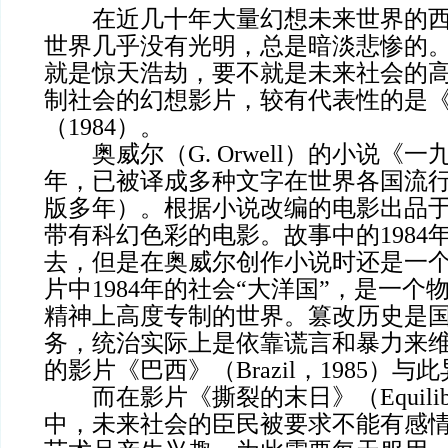
在近几十年大量幻想未来世界的西
世界几乎没有光明，总是暗淡悲惨的
就是惊天浩劫，要不就是未来社会的
制社会的幻想影片，较有代表性的是
（1984）。
奥威尔（G. Orwell）的小说《一九
年，已被译成多种文字在世界各国流
版多年）。根据小说改编的电影出品于1
带有科幻色彩的电影。故事中的1984
去，但是在奥威尔创作小说时还是一
片中1984年的社会“大洋国”，是一个
精神上高度专制的世界。篡改历史是
务，统治实际上是依靠谎言和暴力来
的影片《巴西》（Brazil，1985）与
而在影片《撕裂的末日》（Equilibri
中，未来社会的臣民被要求不能有感