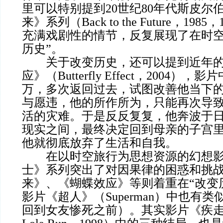
里可以特别提到20世纪80年代斯皮尔
来》系列（Back to the Future，1985
充满戏剧性的情节，反复展现了在时空
历史”。
关于改变历史，还可以提到近年的
应》（Butterfly Effect，2004）
万，多次返回过去，试图改善他当下
与愿违，他的所作所为，只能再次导
活的灾难。于是反反复复，他奔波于
现实之间，最终决定回到母亲的子宫
他就彻底放弃了生活和自我。
在以时空旅行为思想资源的幻想影
士》系列突出了对因果律的困惑和挑
来》、《蝴蝶效应》等则着重在“改变
影片《超人》（Superman）中也有
回到女友惨死之前）。其实影片《疾走罗