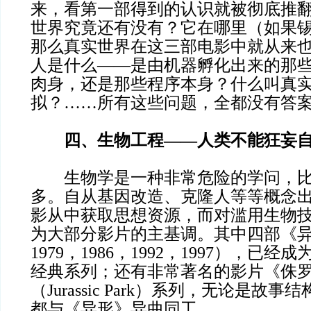
来，看第一部得到的认识就被彻底推
世界究竟还有没有？它在哪里（如果
那么真实世界在这三部电影中就从来
人是什么——是由机器孵化出来的那
肉身，还是那些程序本身？什么叫真
拟？……所有这些问题，全都没有答
四、生物工程——人类不能狂妄
生物学是一种非常危险的学问，比
多。自从基因改造、克隆人等等概念
影从中获取思想资源，而对滥用生物
为大部分影片的主基调。其中四部《异形
1979，1986，1992，1997），已
经典系列；还有非常著名的影片《侏
（Jurassic Park）系列，无论是故
都与《异形》异曲同工。