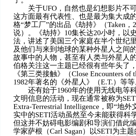
了。
关于UFO，自然也是幻想影片不可
这方面最有代表性、也是最为集大成
格“梦工厂”的出品《劫持》（Taken，
说）。《劫持》10集长达20小时，以
法，讲述了美国三个家庭在半个世纪
及他们与来到地球的某种外星人之间
故事中的人物，甚至有人类与外星人
伯格关注这一主题已经很有些年头了，比
《第三类接触》（Close Encounters of th
1982年著名的《外星人》（E.T.）等
还有始于1960年的使用无线电等
文明信息的活动，现在通常被称为SETI（Se
Extra-Terrestrial Intelligence
实中的SETI活动虽然至今未能获得科
但这并不妨碍电影编剧和导演们借此
学家萨根（Carl Sagan）以SETI为