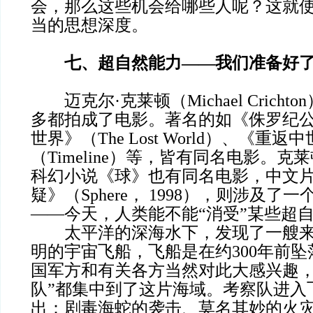
会，那么这些机会给哪些人呢？这就
当的思想深度。
七、超自然能力——我们准备好
迈克尔·克莱顿（Michael Cricht
多都拍成了电影。著名的如《侏罗纪
世界》（The Lost World）、《重返
（Timeline）等，皆有同名电影。克莱
科幻小说《球》也有同名电影，中文
疑》（Sphere， 1998），则涉及了
——今天，人类能不能“消受”某些超
太平洋的深海水下，发现了一艘来
明的宇宙飞船，飞船是在约300年前
国军方和有关各方当然对此大感兴趣，
队”都集中到了这片海域。考察队进入
出：剧毒海蛇的袭击、莫名其妙的火