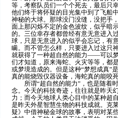
等，考察队员们一个个死去，最后只
他们终于将怀疑的目光集中到了飞船
神秘的大球。那球没门没缝，没把手
面上那闪烁不定的金色波纹，似乎暗
的。三位幸存者都曾经有意无意进入
球，只是无意进入的似乎会忘记，有
瞒。而不管怎么样，只要进入过这只
就获得了一种超自然的能力——可以
们才知道，原来海蛇、火灾等等，都
或梦境造成的。但是这种“梦想成真”
真的能烧毁仪器设备，海蛇真的能咬
所谓“超自然的能力”，也是随着时
念。今天的科技奇迹，往往就是昨天
力；而今天地球人类心目中的某种超
是昨天外星智慧生物的科技成就。克
疑》中借神秘金球的故事，表明对某