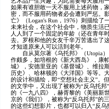
艺术品产生兴趣，为此需要每天服用
如果有谁胆敢一天不服用上述药物，
密，而不服用药物者必会遭到严惩。
亡》（Logan's Run，1976）则描
未来社会，在这个社会中，物质生活
人人到了一个固定的年龄（还在青年
去。罗根和他的女友千辛万苦逃出了
才知道原来人可以活到老年。
自从莫尔著《乌托邦》（Utopia
作颇多，如培根的《新大西岛》，康
城》，安德里亚的《基督城》、维拉
历史》、哈林顿的《大洋国》等等。
的设计和描绘，即“空想社会主义”。但
的文学中，又出现了被称为“反乌托邦
的《一九八四》，赫胥黎的《美丽新
京的《我们》，被称为“反乌托邦”的
的这些幻想影片，也都可以归入“反乌