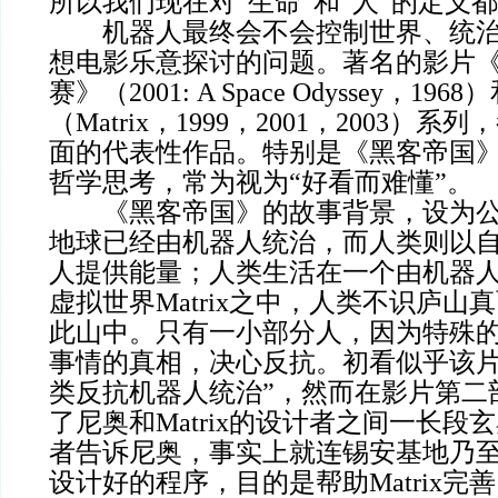
所以我们现在对“生命”和“人”的定义
机器人最终会不会控制世界、统治
想电影乐意探讨的问题。著名的影片《2
赛》（2001: A Space Odyssey，1
（Matrix，1999，2001，2003）
面的代表性作品。特别是《黑客帝国
哲学思考，常为视为“好看而难懂”。
《黑客帝国》的故事背景，设为公元
地球已经由机器人统治，而人类则以
人提供能量；人类生活在一个由机器
虚拟世界Matrix之中，人类不识庐山
此山中。只有一小部分人，因为特殊
事情的真相，决心反抗。初看似乎该片
类反抗机器人统治”，然而在影片第二
了尼奥和Matrix的设计者之间一长段
者告诉尼奥，事实上就连锡安基地乃
设计好的程序，目的是帮助Matrix完