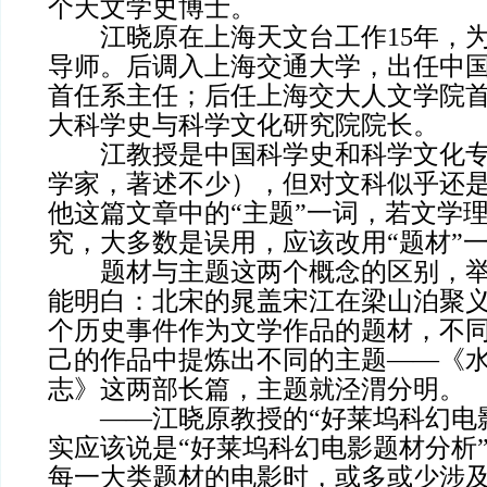
个天文学史博士。
江晓原在上海天文台工作15年，为
导师。后调入上海交通大学，出任中
首任系主任；后任上海交大人文学院
大科学史与科学文化研究院院长。
江教授是中国科学史和科学文化专
学家，著述不少），但对文科似乎还
他这篇文章中的“主题”一词，若文学
究，大多数是误用，应该改用“题材”
题材与主题这两个概念的区别，举
能明白：北宋的晁盖宋江在梁山泊聚
个历史事件作为文学作品的题材，不
己的作品中提炼出不同的主题——《
志》这两部长篇，主题就泾渭分明。
——江晓原教授的“好莱坞科幻电影
实应该说是“好莱坞科幻电影题材分析
每一大类题材的电影时，或多或少涉