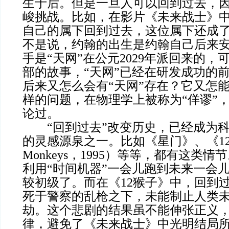
生于后。但是一旦人可以回到过去，
峻挑战。比如，在影片《未来战士》
自己的属下回到过去，这位属下还成
不是说，约翰的出生是约翰自己后来
手是“天网”在公元2029年派回来的，
部的故事，“天网”已经在研发成功的
后来又怎么会有“天网”存在？它又怎
样的问题，在物理学上被称为“佯谬”
论过。
“回到过去”改变历史，已经成为科
的灵感源泉之一。比如《星门》、《12
Monkeys，1995）等等，都有这类
利用“时间机器”一会儿跑到未来一会
较初级了。而在《12猴子》中，回到
死于警察的乱枪之下，未能制止人类
劫。这个悲剧的结果虽不能伸张正义
律，避免了《未来战士》中光明结局