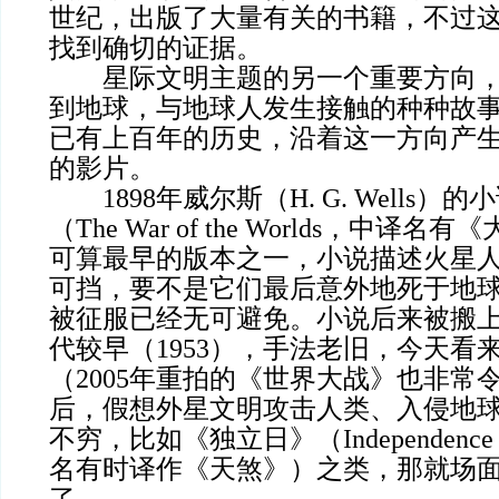
世纪，出版了大量有关的书籍，不过
找到确切的证据。
星际文明主题的另一个重要方向，
到地球，与地球人发生接触的种种故
已有上百年的历史，沿着这一方向产
的影片。
1898年威尔斯（H. G. Wells）
（The War of the Worlds，中译
可算最早的版本之一，小说描述火星
可挡，要不是它们最后意外地死于地
被征服已经无可避免。小说后来被搬
代较早（1953），手法老旧，今天看
（2005年重拍的《世界大战》也非常
后，假想外星文明攻击人类、入侵地
不穷，比如《独立日》（Independence 
名有时译作《天煞》）之类，那就场