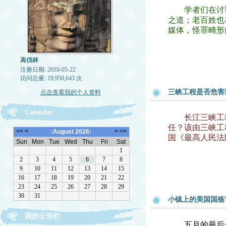
学者们在讨论
之道；老百姓也
媒体，怪罪畸形
高伐林
注册日期: 2010-05-22
访问总量: 19,950,643 次
三峡工程是否危害
点击查看我的个人资料
Calendar
长江三峡工程
任？该由三峡工
国《最高人民法
小镇上的美国国殇
我的公告栏
文章欢迎转载，请注作者出处
五月的最后一个星