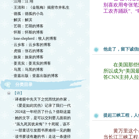
· 汪翔：汪 翔
别喜欢用夸张笔
· 王清和：《金瓶梅》揭密市井私生
工农齐踊跃”、
· 德孤：德孤的小岛
· 解滨：解滨
· 艺萌：艺萌的博客
· 怀斯：怀斯的博客
· lone-shepherd：牧人的博客
· 云乡客：云乡客的博客
他走了，留下诚信
· 虎猫：张石的博客
· 旅泉：旅泉的博客
· 姜克实：姜克实的博客
在美国那些愤
· 马黑：马黑的博客
所以成为“美国
· 壹嘉出版：壹嘉出版的博客
答CNN主持人
分类目录
【诗】
· 译者眼中先天下之忧而忧的作家，
· 《爱是如此忧伤》记录了我们一代
· 2024这一年经历了什么？借助这篇
提起三峡工程，人
· 她的文字，是可以交到婴儿面前的
· “虽九死其犹未悔”？十死呢，该不
· 一部童话引发图书界难得一见的翻
黄万里这个名
· 读书要读有趣的书：走这一条捷径
当长江三峡工程