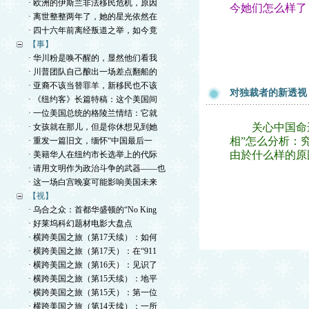
· 欧洲的伊斯兰非法移民危机，原因
今她们怎么样了
· 离世整整两年了，她的星光依然在
· 四十六年前离经叛道之举，如今竟
【事】
· 华川粉是唤不醒的，显然他们看我
· 川普团队自己酿出一场差点翻船的
· 亚裔不该当替罪羊，新移民也不该
对独裁者的新透视
· 《纽约客》长篇特稿：这个美国间
· 一位美国总统的格陵兰情结：它就
关心中国命运的
· 女孩就在那儿，但是你休想见到她
相”怎么分析：
· 重发一篇旧文，缅怀“中国最后一
由於什么样的原
· 美籍华人在纽约市长选举上的代际
· 请用文明作为政治斗争的武器——也
· 这一场白宫晚宴可能影响美国未来
【视】
· 乌合之众：首都华盛顿的“No King
· 好莱坞科幻题材电影大盘点
· 横跨美国之旅（第17天续）：如何
· 横跨美国之旅（第17天）：在“911
· 横跨美国之旅（第16天）：见识了
· 横跨美国之旅（第15天续）：地平
· 横跨美国之旅（第15天）：第一位
· 横跨美国之旅（第14天续）：一所