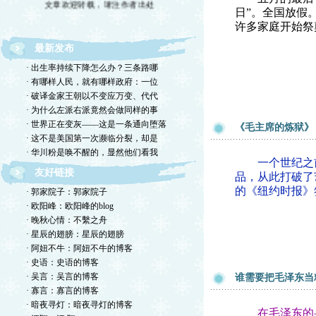
日”。全国放假
许多家庭开始祭
最新发布
· 出生率持续下降怎么办？三条路哪
· 有哪样人民，就有哪样政府：一位
· 破译金家王朝以不变应万变、代代
· 为什么左派右派竟然会做同样的事
· 世界正在变灰——这是一条通向堕落
《毛主席的炼狱》
· 这不是美国第一次濒临分裂，却是
· 华川粉是唤不醒的，显然他们看我
一个世纪之前的
友好链接
品，从此打破了
的《纽约时报》
· 郭家院子：郭家院子
· 欧阳峰：欧阳峰的blog
· 晚秋心情：不繫之舟
· 星辰的翅膀：星辰的翅膀
· 阿妞不牛：阿妞不牛的博客
· 史语：史语的博客
· 吴言：吴言的博客
谁需要把毛泽东当
· 寡言：寡言的博客
· 暗夜寻灯：暗夜寻灯的博客
在毛泽东的身上