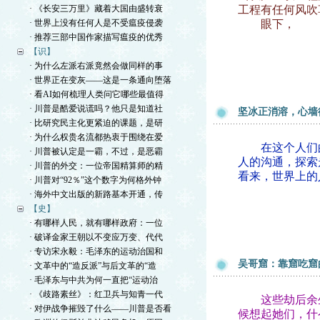
· 《长安三万里》藏着大国由盛转衰
工程有任何风吹
· 世界上没有任何人是不受瘟疫侵袭
眼下，
· 推荐三部中国作家描写瘟疫的优秀
【识】
· 为什么左派右派竟然会做同样的事
· 世界正在变灰——这是一条通向堕落
· 看AI如何梳理人类问它哪些最值得
· 川普是酷爱说谎吗？他只是知道社
坚冰正消溶，心墙
· 比研究民主化更紧迫的课题，是研
· 为什么权贵名流都热衷于围绕在爱
在这个人们的
· 川普被认定是一霸，不过，是恶霸
人的沟通，探索
· 川普的外交：一位帝国精算师的精
看来，世界上的
· 川普对“92％”这个数字为何格外钟
· 海外中文出版的新路基本开通，传
【史】
· 有哪样人民，就有哪样政府：一位
· 破译金家王朝以不变应万变、代代
· 专访宋永毅：毛泽东的运动治国和
吴哥窟：靠窟吃窟
· 文革中的“造反派”与后文革的“造
· 毛泽东与中共为何一直把“运动治
· 《歧路素丝》：红卫兵与知青一代
这些劫后余生
· 对伊战争摧毁了什么——川普是否看
候想起她们，什