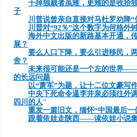
干掉独裁者虽难，更难的是收拾
子
川普说曾亲自直接对马杜罗劝降“
川普对“92％”这个数字为何格外
海外中文出版的新路基本开通，
展？
要么人口下降，要么引进移民，
舍？
未来很可能还是一个左的世界—
的长远问题
以“萧军”为题，让十二位文豪写
中央下死命令逼李井泉必须往外调
四川的人
”
重发一篇旧文，缅怀“中国最后一
跟着依娃走陕西——读依娃小说