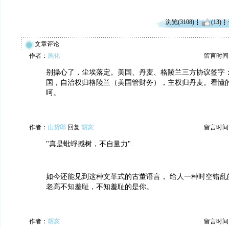
浏览(3108)
(13)
文章评论
作者：
施化
留言时间：20
别操心了，尘埃落定。美国、丹麦、格陵兰三方协议签字
国，自治权归格陵兰（美国管财务），主权归丹麦。看懂
呵。
作者：
山货郎
回复
胡亥
留言时间：20
"真是蚍蜉撼树，不自量力".
如今还能见到这种文革式的古董语言， 给人一种时空错乱
老高不知羞耻，不知羞耻的是你。
作者：
胡亥
留言时间：20