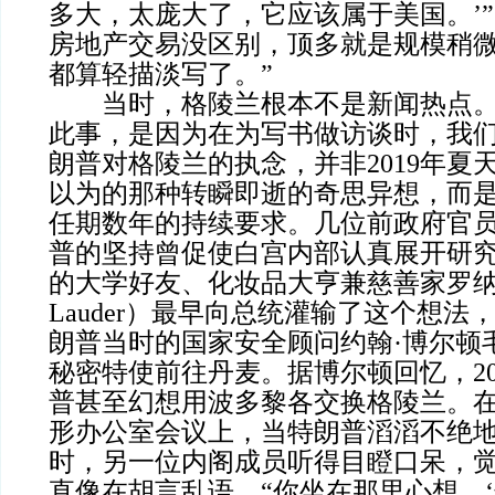
多大，太庞大了，它应该属于美国。’”
房地产交易没区别，顶多就是规模稍
都算轻描淡写了。”
当时，格陵兰根本不是新闻热点。
此事，是因为在为写书做访谈时，我
朗普对格陵兰的执念，并非2019年夏
以为的那种转瞬即逝的奇思异想，而
任期数年的持续要求。几位前政府官
普的坚持曾促使白宫内部认真展开研
的大学好友、化妆品大亨兼慈善家罗纳德·
Lauder）最早向总统灌输了这个想法
朗普当时的国家安全顾问约翰·博尔顿
秘密特使前往丹麦。据博尔顿回忆，20
普甚至幻想用波多黎各交换格陵兰。
形办公室会议上，当特朗普滔滔不绝
时，另一位内阁成员听得目瞪口呆，
直像在胡言乱语。“你坐在那里心想，