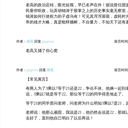
老高的政治迟钝，眼光短视，早已名声在外！据说曾任团
民垂帘听政，玩弄胡锦涛于股掌之上的历史事实毫无察觉
锦涛如何行使权力的子虚乌有！可见其浑浑噩噩，虚耗时
帝的雄才大略，真是蚍蜉撼树，不自量力，不知天下还有
作者：
随逛
回复
gugeren
留言时间：20
老高又捅了你心窝
作者：
gugeren
回复
随逛
留言时间：20
【常见寓言】
有两人为了3乘以7等于21还是22，争论不休。他俩一起
说，3乘以7就是等于22。那位等于22的同学得意地走了。
等于21的同学质问老师，问老师为什么明知3乘以7是21，
老师说：他那么顽固，我说是21，他仍然会说是22，那就
去好了，直到他自己明白了以后再说！