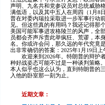
声明、九名共和党参议员对总统威胁
满低语，以及其中五人在周四（1月8
普在对委内瑞拉采取进一步军事行动
见。但这些真的有用吗？我还记得那
美国可能军事进攻格陵兰的风声，全部
员都会齐声斥责此举疯狂、荒谬，本
名。你或许会问，那久远的年代究竟
出非常确切的答案：2025年1月19日上
欢迎来到2026年。特朗普的辩护
种好战姿态可能不过是一种谈判策略
本人似乎也这么认为，直到特朗普的
入他的卧室那一刻为止。
近期文章：