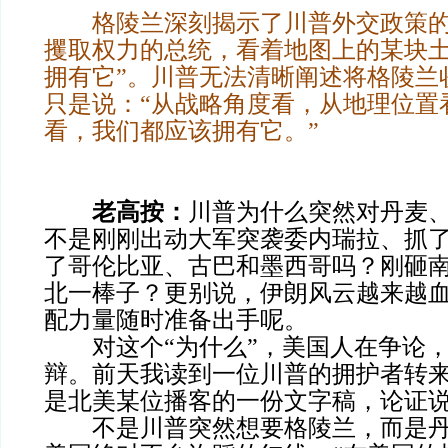
格陵兰深刻揭示了川普外交政策的
攫取权力的总统，看着地图上的某块土
拥有它”。川普无法清晰阐述将格陵兰
只是说：“从战略角度看，从地理位置
看，我们都应该拥有它。”
老高按：
川普为什么突然对丹麦
不是刚刚出动大军突袭委内瑞拉、抓
了哥伦比亚、古巴和墨西哥吗？刚砸
北一棒子？更别说，伊朗风云越来越
配力量随时准备出手呢。
对这个“为什么”，美国人在争论，
辩。前天我读到一位川普的拥护者转
是北美某位播客的一份文字稿，论证
不是川普突然想要格陵兰，而是丹