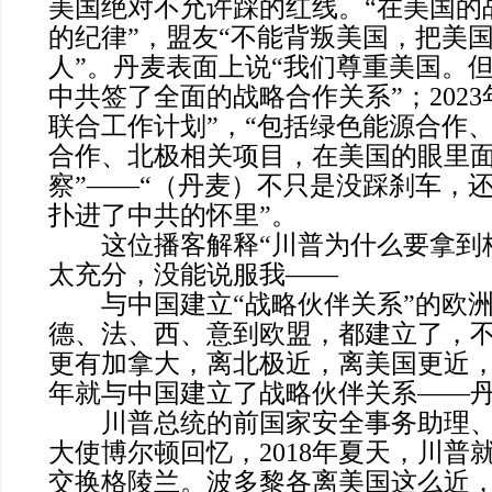
美国绝对不允许踩的红线。“在美国的
的纪律”，盟友“不能背叛美国，把美
人”。丹麦表面上说“我们尊重美国。
中共签了全面的战略合作关系”；2023
联合工作计划”，“包括绿色能源合作
合作、北极相关项目，在美国的眼里
察”——“（丹麦）不只是没踩刹车，
扑进了中共的怀里”。
这位播客解释“川普为什么要拿到格
太充分，没能说服我——
与中国建立“战略伙伴关系”的欧洲
德、法、西、意到欧盟，都建立了，
更有加拿大，离北极近，离美国更近，加
年就与中国建立了战略伙伴关系——丹麦
川普总统的前国家安全事务助理、
大使博尔顿回忆，2018年夏天，川普
交换格陵兰。波多黎各离美国这么近