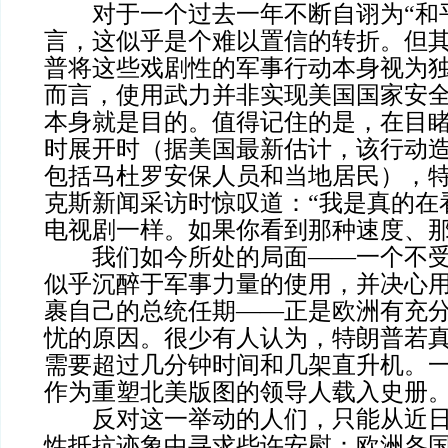
对于一个过去一年不断自诩为“和平
言，这似乎是个难以置信的转折。但
普将这些戏剧性的军事行动本身视为
而言，使用武力并非实现美国国家安
本身就是目的。值得记住的是，在目
时展开时（据美国最新估计，该行动造
包括马杜罗安保人员和当地居民），
克斯新闻采访时惊叹道：“我是真的在
电视剧一样。如果你看到那种速度、那
我们如今所处的局面——一个不受
似乎沉醉于军事力量的使用，并决心
裹自己的总统任期——正是欧洲有充
忧的原因。很少有人认为，特朗普若
需要超过几分钟时间和几架直升机。
作为重塑北美版图的领导人载入史册
反对这一举动的人们，只能从近日
性抵抗迹象中寻求些许安慰：欧洲各