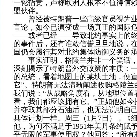
一轮指责，声称欧洲人根本不值得信
盟伙伴。
曾经被特朗普一些高级官员视为业
言论，如今已演变成一场真正的国际
——或者已经——导致北约事实上的
的事件后，还有谁敢信誓旦旦地说，
国仍会履行其对北约集体防御义务的
事实证明，格陵兰并非一个笑话，
深刻揭示了特朗普外交政策的本质：
的总统，看着地图上的某块土地，便宣
它”。特朗普无法清晰阐述收购格陵兰
我们说：“从战略角度看，从地理位置
看，我们都应该拥有它。”正如他如今
并夺取其部分石油后，也无法说明自
具体计划一样。周三（1月7日），《
他，为何不满足于1951年美丹条约赋
乎无限的军事使用权？他回答：“所有