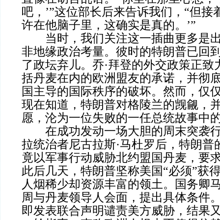
吧，’”这位部长后来告诉我们，“但接
许在他脑子里，这确实是真的。’”
当时，我们关注这一插曲更多是出
非地缘政治考量。彼时的特朗普已回
了政坛弃儿。乔·拜登的外交政策正致
括丹麦在内的欧洲盟友的承诺，并彻
国主导的国际秩序的破坏。然而，仅
现在知道，特朗普对格陵兰的觊觎，
愿，沦为一位失败的一任总统故事中
在成功发动一场大胆的周末突袭行
拉统治者尼古拉斯·马杜罗后，特朗普
竟以军事行动威胁北约盟国丹麦，要
此后几天，特朗普坚称美国“必须”获
人烟稀少却资源丰富的领土。国务卿马
周与丹麦领导人会面，提出具体条件
即发表联合声明谴责美方威胁，结果