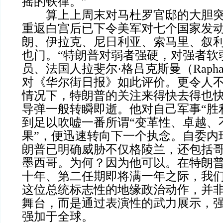
摇的铁律。”
算上上周末对马杜罗官邸的大胆突
重返白宫后已下令美军对七个国家发
朗、伊拉克、尼日利亚、索马里、叙
也门。“特朗普对弱者强硬，对强者软
员、法国人拉斐尔·格吕克斯曼（Raphaël 
对《华尔街日报》如此评价。更令人
情况下，特朗普的关注来得快去得也
导弹一般转瞬即逝。他对自己军事“胜
到足以吹嘘一番所谓“变革性、卓越、
果”，便迅速转向下一个执念。自委内
朗普已明确威胁不仅格陵兰，还包括
墨西哥。为何？因为他可以。在特朗
十年、第二任期即将满一年之际，我
这位总统标志性的地缘政治动作，并
舞台，而是通过表演性的武力展示，
强加于全球。