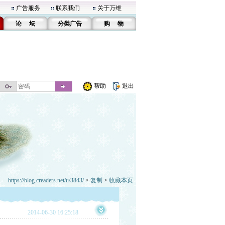
广告服务
联系我们
关于万维
论 坛
分类广告
购 物
帮助
退出
https://blog.creaders.net/u/3843/
>
复制
>
收藏本页
2014-06-30 16:25:18