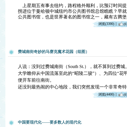
上星期五有事去纽约，路程格外顺利，比预订时间提
拐进位于曼哈顿中城纽约市公共图书馆总馆瞧瞧？早就
公共图书馆，也是世界著名的图书馆之一，藏有古腾堡
浏览(3390)
(6
费城南街奇妙的马赛克魔术花园（组图）
人说：没到过费城南街（South St.），就不算到过费
大学瞻仰从中国流落至此的“昭陵二骏”）、为四位“花
便开车前往南街。
还没到最热闹的中心地段，我们突然发现一个非常奇特
浏览(4400)
(6
中国要现代化——要多数人的现代化