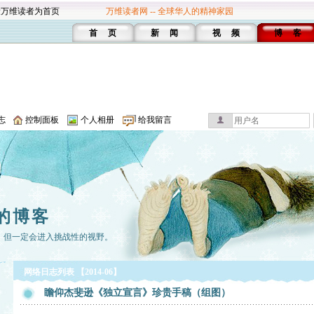
设万维读者为首页
万维读者网 -- 全球华人的精神家园
首 页
新 闻
视 频
博 客
志
控制面板
个人相册
给我留言
的博客
，但一定会进入挑战性的视野。
网络日志列表 【2014-06】
瞻仰杰斐逊《独立宣言》珍贵手稿（组图）