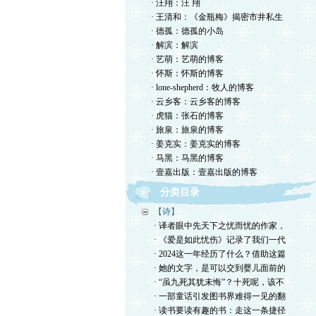
· 汪翔：汪 翔
· 王清和：《金瓶梅》揭密市井私生
· 德孤：德孤的小岛
· 解滨：解滨
· 艺萌：艺萌的博客
· 怀斯：怀斯的博客
· lone-shepherd：牧人的博客
· 云乡客：云乡客的博客
· 虎猫：张石的博客
· 旅泉：旅泉的博客
· 姜克实：姜克实的博客
· 马黑：马黑的博客
· 壹嘉出版：壹嘉出版的博客
分类目录
【诗】
· 译者眼中先天下之忧而忧的作家，
· 《爱是如此忧伤》记录了我们一代
· 2024这一年经历了什么？借助这篇
· 她的文字，是可以交到婴儿面前的
· “虽九死其犹未悔”？十死呢，该不
· 一部童话引发图书界难得一见的翻
· 读书要读有趣的书：走这一条捷径