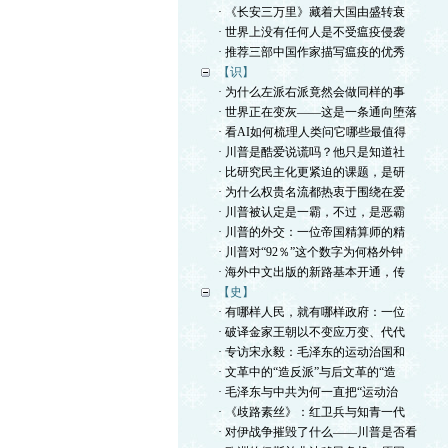
· 《长安三万里》藏着大国由盛转衰
· 世界上没有任何人是不受瘟疫侵袭
· 推荐三部中国作家描写瘟疫的优秀
【识】
· 为什么左派右派竟然会做同样的事
· 世界正在变灰——这是一条通向堕落
· 看AI如何梳理人类问它哪些最值得
· 川普是酷爱说谎吗？他只是知道社
· 比研究民主化更紧迫的课题，是研
· 为什么权贵名流都热衷于围绕在爱
· 川普被认定是一霸，不过，是恶霸
· 川普的外交：一位帝国精算师的精
· 川普对“92％”这个数字为何格外钟
· 海外中文出版的新路基本开通，传
【史】
· 有哪样人民，就有哪样政府：一位
· 破译金家王朝以不变应万变、代代
· 专访宋永毅：毛泽东的运动治国和
· 文革中的“造反派”与后文革的“造
· 毛泽东与中共为何一直把“运动治
· 《歧路素丝》：红卫兵与知青一代
· 对伊战争摧毁了什么——川普是否看