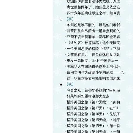
· 欧洲的伊斯兰非法移民危机，原因
· 离世整整两年了，她的星光依然在
· 四十六年前离经叛道之举，如今竟
【事】
· 华川粉是唤不醒的，显然他们看我
· 川普团队自己酿出一场差点翻船的
· 亚裔不该当替罪羊，新移民也不该
· 《纽约客》长篇特稿：这个美国间
· 一位美国总统的格陵兰情结：它就
· 女孩就在那儿，但是你休想见到她
· 重发一篇旧文，缅怀“中国最后一
· 美籍华人在纽约市长选举上的代际
· 请用文明作为政治斗争的武器——也
· 这一场白宫晚宴可能影响美国未来
【视】
· 乌合之众：首都华盛顿的“No King
· 好莱坞科幻题材电影大盘点
· 横跨美国之旅（第17天续）：如何
· 横跨美国之旅（第17天）：在“911
· 横跨美国之旅（第16天）：见识了
· 横跨美国之旅（第15天续）：地平
· 横跨美国之旅（第15天）：第一位
· 横跨美国之旅（第14天续）：一所