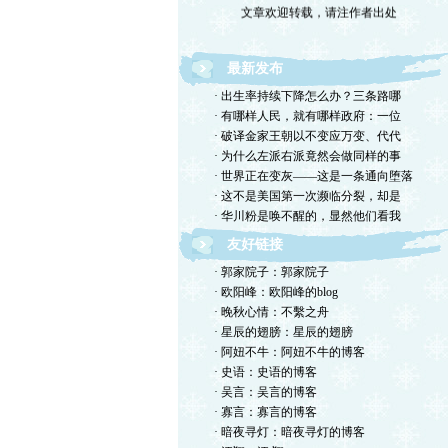
最新发布
· 出生率持续下降怎么办？三条路哪
· 有哪样人民，就有哪样政府：一位
· 破译金家王朝以不变应万变、代代
· 为什么左派右派竟然会做同样的事
· 世界正在变灰——这是一条通向堕落
· 这不是美国第一次濒临分裂，却是
· 华川粉是唤不醒的，显然他们看我
友好链接
· 郭家院子：郭家院子
· 欧阳峰：欧阳峰的blog
· 晚秋心情：不繫之舟
· 星辰的翅膀：星辰的翅膀
· 阿妞不牛：阿妞不牛的博客
· 史语：史语的博客
· 吴言：吴言的博客
· 寡言：寡言的博客
· 暗夜寻灯：暗夜寻灯的博客