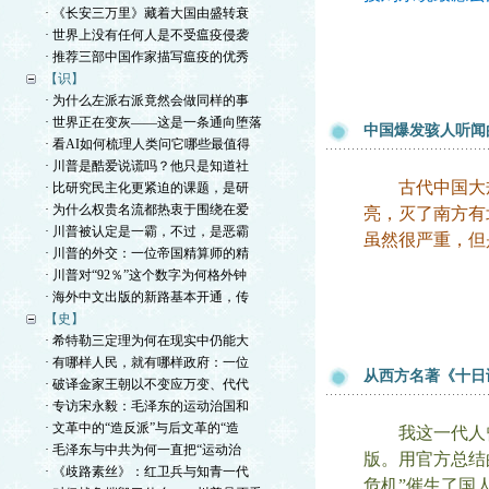
· 《长安三万里》藏着大国由盛转衰
· 世界上没有任何人是不受瘟疫侵袭
· 推荐三部中国作家描写瘟疫的优秀
【识】
· 为什么左派右派竟然会做同样的事
· 世界正在变灰——这是一条通向堕落
中国爆发骇人听闻
· 看AI如何梳理人类问它哪些最值得
· 川普是酷爱说谎吗？他只是知道社
古代中国大规
· 比研究民主化更紧迫的课题，是研
· 为什么权贵名流都热衷于围绕在爱
亮，灭了南方有
· 川普被认定是一霸，不过，是恶霸
虽然很严重，但
· 川普的外交：一位帝国精算师的精
· 川普对“92％”这个数字为何格外钟
· 海外中文出版的新路基本开通，传
【史】
· 希特勒三定理为何在现实中仍能大
· 有哪样人民，就有哪样政府：一位
从西方名著《十日
· 破译金家王朝以不变应万变、代代
· 专访宋永毅：毛泽东的运动治国和
· 文革中的“造反派”与后文革的“造
我这一代人曾
· 毛泽东与中共为何一直把“运动治
版。用官方总结
· 《歧路素丝》：红卫兵与知青一代
危机”催生了国