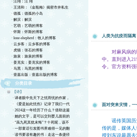
· 汪翔：汪 翔
· 王清和：《金瓶梅》揭密市井私生
· 德孤：德孤的小岛
· 解滨：解滨
· 艺萌：艺萌的博客
· 怀斯：怀斯的博客
人类为抗疫而隔离
· lone-shepherd：牧人的博客
· 云乡客：云乡客的博客
· 虎猫：张石的博客
对麻风病的理
· 旅泉：旅泉的博客
中。直到进入2
· 姜克实：姜克实的博客
令。官方资料强
· 马黑：马黑的博客
· 壹嘉出版：壹嘉出版的博客
分类目录
【诗】
· 译者眼中先天下之忧而忧的作家，
· 《爱是如此忧伤》记录了我们一代
面对突来灾情，一
· 2024这一年经历了什么？借助这篇
· 她的文字，是可以交到婴儿面前的
谣传英国历史学
· “虽九死其犹未悔”？十死呢，该不
传的是，媒体人
· 一部童话引发图书界难得一见的翻
· 读书要读有趣的书：走这一条捷径
授刘东说最愿去