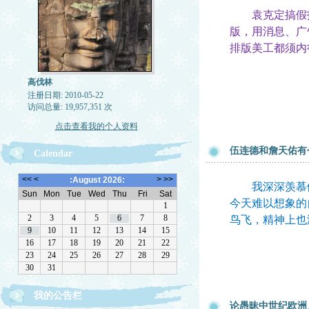
袁克定搞假报
版，用消息、广
排版美工都须内
高伐林
注册日期: 2010-05-22
访问总量: 19,957,351 次
点击查看我的个人资料
伍连德和詹天佑有
Calendar
我深深羡慕伍
今天难以想象的
鸟飞，精神上也
我的公告栏
文章欢迎转载，请注作者出处
论愚昧中世纪欧洲