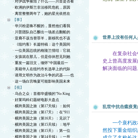
· 对伊战争摧毁了什么——川普是否看
· 欧洲的伊斯兰非法移民危机，原因
· 离世整整两年了，她的星光依然在
【事】
· 华川粉是唤不醒的，显然他们看我
· 川普团队自己酿出一场差点翻船的
世界上没有任何人
· 亚裔不该当替罪羊，新移民也不该
· 《纽约客》长篇特稿：这个美国间
· 一位美国总统的格陵兰情结：它就
在复杂社会中
· 女孩就在那儿，但是你休想见到她
史上曾高度发展
· 重发一篇旧文，缅怀“中国最后一
解决面临的问题
· 美籍华人在纽约市长选举上的代际
· 请用文明作为政治斗争的武器——也
· 这一场白宫晚宴可能影响美国未来
【视】
· 乌合之众：首都华盛顿的“No King
· 好莱坞科幻题材电影大盘点
· 横跨美国之旅（第17天续）：如何
乱世中抗击瘟疫竟
· 横跨美国之旅（第17天）：在“911
· 横跨美国之旅（第16天）：见识了
一个衰朽政权
· 横跨美国之旅（第15天续）：地平
然投下重金组织
· 横跨美国之旅（第15天）：第一位
· 横跨美国之旅（第14天续）：一所
成立了名称长达