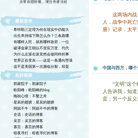
这两场内战，太
最新发布
人，战争中死亡
册》记录，
太平
· 希特勒三定理为何在现实中仍能大
· 出生率持续下降怎么办？三条路哪
· 有哪样人民，就有哪样政府：一位
· 破译金家王朝以不变应万变、代代
· 为什么左派右派竟然会做同样的事
· 世界正在变灰——这是一条通向堕落
· 这不是美国第一次濒临分裂，却是
中国与西方，哪个
友好链接
“文明”这个
· 郭家院子：郭家院子
· 欧阳峰：欧阳峰的blog
人告诉我，知道
· 晚秋心情：不繫之舟
蛮；另一个反义
· 星辰的翅膀：星辰的翅膀
· 阿妞不牛：阿妞不牛的博客
· 史语：史语的博客
· 吴言：吴言的博客
· 寡言：寡言的博客
· 暗夜寻灯：暗夜寻灯的博客