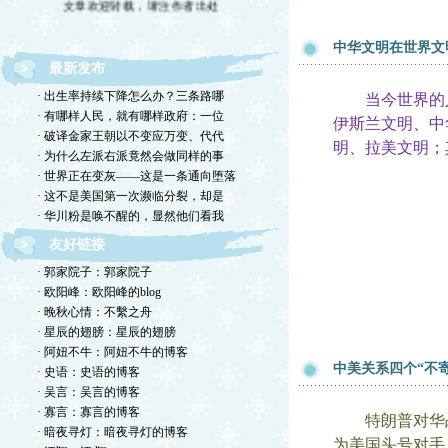
中华文明在世界文
最新发布
· 出生率持续下降怎么办？三条路哪
当今世界的人
· 有哪样人民，就有哪样政府：一位
伊斯兰文明、中
· 破译金家王朝以不变应万变、代代
明、拉美文明；
· 为什么左派右派竟然会做同样的事
· 世界正在变灰——这是一条通向堕落
· 这不是美国第一次濒临分裂，却是
· 华川粉是唤不醒的，显然他们看我
友好链接
· 郭家院子：郭家院子
· 欧阳峰：欧阳峰的blog
· 晚秋心情：不繫之舟
· 星辰的翅膀：星辰的翅膀
· 阿妞不牛：阿妞不牛的博客
中美关系四个“不
· 史语：史语的博客
· 吴言：吴言的博客
· 寡言：寡言的博客
特朗普对华
· 暗夜寻灯：暗夜寻灯的博客
为美国头号对手