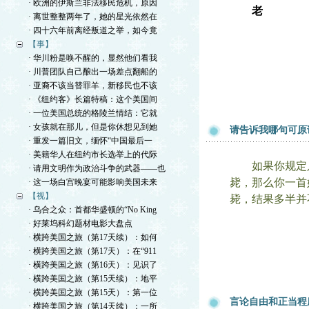
· 欧洲的伊斯兰非法移民危机，原因
老
· 离世整整两年了，她的星光依然在
· 四十六年前离经叛道之举，如今竟
【事】
· 华川粉是唤不醒的，显然他们看我
· 川普团队自己酿出一场差点翻船的
· 亚裔不该当替罪羊，新移民也不该
· 《纽约客》长篇特稿：这个美国间
· 一位美国总统的格陵兰情结：它就
· 女孩就在那儿，但是你休想见到她
请告诉我哪句可原
· 重发一篇旧文，缅怀“中国最后一
· 美籍华人在纽约市长选举上的代际
如果你规定只能
· 请用文明作为政治斗争的武器——也
毙，那么你一首
· 这一场白宫晚宴可能影响美国未来
【视】
毙，结果多半并
· 乌合之众：首都华盛顿的“No King
· 好莱坞科幻题材电影大盘点
· 横跨美国之旅（第17天续）：如何
· 横跨美国之旅（第17天）：在“911
· 横跨美国之旅（第16天）：见识了
· 横跨美国之旅（第15天续）：地平
· 横跨美国之旅（第15天）：第一位
言论自由和正当程
· 横跨美国之旅（第14天续）：一所