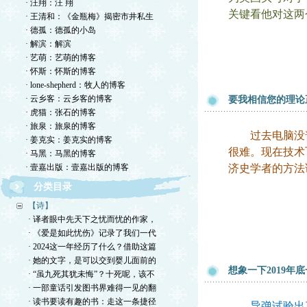
· 汪翔：汪 翔
关键看他对这两
· 王清和：《金瓶梅》揭密市井私生
· 德孤：德孤的小岛
· 解滨：解滨
· 艺萌：艺萌的博客
· 怀斯：怀斯的博客
· lone-shepherd：牧人的博客
· 云乡客：云乡客的博客
要我相信您的理论
· 虎猫：张石的博客
· 旅泉：旅泉的博客
过去电脑没普
· 姜克实：姜克实的博客
很难。现在技术
· 马黑：马黑的博客
· 壹嘉出版：壹嘉出版的博客
济史学者的方法
分类目录
【诗】
· 译者眼中先天下之忧而忧的作家，
· 《爱是如此忧伤》记录了我们一代
· 2024这一年经历了什么？借助这篇
· 她的文字，是可以交到婴儿面前的
想象一下2019年
· “虽九死其犹未悔”？十死呢，该不
· 一部童话引发图书界难得一见的翻
· 读书要读有趣的书：走这一条捷径
导弹试验出了差