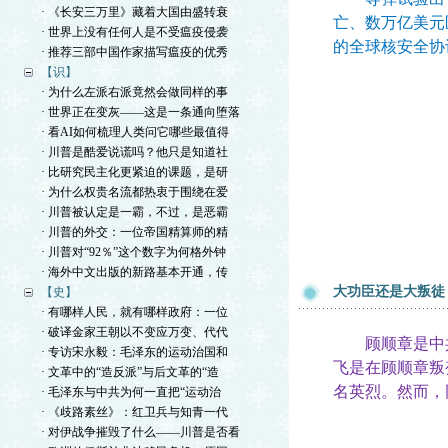
· 《长安三万里》藏着大国由盛转衰
亡、数万亿美元
· 世界上没有任何人是不受瘟疫侵袭
的全球核安全协
· 推荐三部中国作家描写瘟疫的优秀
【识】
· 为什么左派右派竟然会做同样的事
· 世界正在变灰——这是一条通向堕落
· 看AI如何梳理人类问它哪些最值得
· 川普是酷爱说谎吗？他只是知道社
· 比研究民主化更紧迫的课题，是研
· 为什么权贵名流都热衷于围绕在爱
· 川普被认定是一霸，不过，是恶霸
· 川普的外交：一位帝国精算师的精
· 川普对“92％”这个数字为何格外钟
· 海外中文出版的新路基本开通，传
大功臣还是大叛徒
【史】
· 有哪样人民，就有哪样政府：一位
· 破译金家王朝以不变应万变、代代
顾顺章是中共
· 专访宋永毅：毛泽东的运动治国和
飞是在顾
顺章
叛
· 文革中的“造反派”与后文革的“造
名英烈。然而，
· 毛泽东与中共为何一直把“运动治
· 《歧路素丝》：红卫兵与知青一代
· 对伊战争摧毁了什么——川普是否看