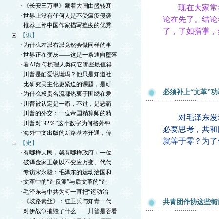
· 《长安三万里》藏着大国由盛转衰
现在大家常看到
· 世界上没有任何人是不受瘟疫侵袭
论在先了。结论
· 推荐三部中国作家描写瘟疫的优秀
了，了如指掌，
【识】
· 为什么左派右派竟然会做同样的事
· 世界正在变灰——这是一条通向堕落
· 看AI如何梳理人类问它哪些最值得
· 川普是酷爱说谎吗？他只是知道社
· 比研究民主化更紧迫的课题，是研
必须补上“文革”
· 为什么权贵名流都热衷于围绕在爱
· 川普被认定是一霸，不过，是恶霸
· 川普的外交：一位帝国精算师的精
对毛泽东发动
· 川普对“92％”这个数字为何格外钟
必要思考，共和
· 海外中文出版的新路基本开通，传
就等于零？为了他
【史】
· 有哪样人民，就有哪样政府：一位
· 破译金家王朝以不变应万变、代代
· 专访宋永毅：毛泽东的运动治国和
· 文革中的“造反派”与后文革的“造
· 毛泽东与中共为何一直把“运动治
· 《歧路素丝》：红卫兵与知青一代
共青团作协这些衙
· 对伊战争摧毁了什么——川普是否看