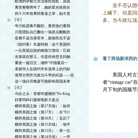
· 欧洲的伊斯兰非法移民危机，原因
並不否认团中
· 离世整整两年了，她的星光依然在
上瞒下。但是回
· 四十六年前离经叛道之举，如今竟
【事】
多。当今政坛顶
· 华川粉是唤不醒的，显然他们看我
· 川普团队自己酿出一场差点翻船的
· 亚裔不该当替罪羊，新移民也不该
· 《纽约客》长篇特稿：这个美国间
· 一位美国总统的格陵兰情结：它就
· 女孩就在那儿，但是你休想见到她
看了两场新泽西的
· 重发一篇旧文，缅怀“中国最后一
· 美籍华人在纽约市长选举上的代际
美国人对古董车的兴
· 请用文明作为政治斗争的武器——也
· 这一场白宫晚宴可能影响美国未来
者“vintag
【视】
月下旬的国殇节
· 乌合之众：首都华盛顿的“No King
· 好莱坞科幻题材电影大盘点
· 横跨美国之旅（第17天续）：如何
· 横跨美国之旅（第17天）：在“911
· 横跨美国之旅（第16天）：见识了
· 横跨美国之旅（第15天续）：地平
· 横跨美国之旅（第15天）：第一位
· 横跨美国之旅（第14天续）：一所