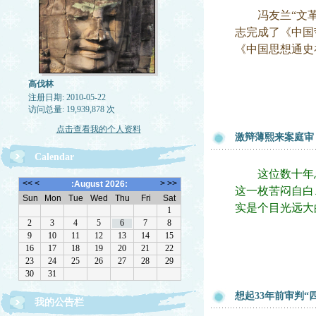
冯友兰“文革”
志完成了《中国
《中国思想通史
高伐林
注册日期: 2010-05-22
访问总量: 19,939,878 次
点击查看我的个人资料
激辩薄熙来案庭审
Calendar
这位数十年总
这一枚苦闷自白
实是个目光远大
想起33年前审判“
我的公告栏
文章欢迎转载，请注作者出处