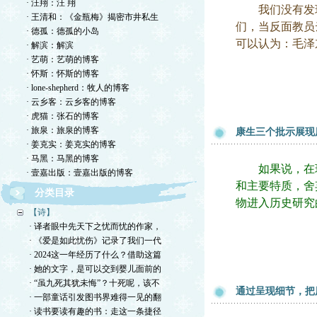
· 汪翔：汪 翔
我们没有发现
· 王清和：《金瓶梅》揭密市井私生
们，当反面教员
· 德孤：德孤的小岛
可以认为：毛泽
· 解滨：解滨
· 艺萌：艺萌的博客
· 怀斯：怀斯的博客
· lone-shepherd：牧人的博客
· 云乡客：云乡客的博客
· 虎猫：张石的博客
· 旅泉：旅泉的博客
康生三个批示展现
· 姜克实：姜克实的博客
· 马黑：马黑的博客
如果说，在现
· 壹嘉出版：壹嘉出版的博客
和主要特质，舍
分类目录
物进入历史研究
【诗】
· 译者眼中先天下之忧而忧的作家，
· 《爱是如此忧伤》记录了我们一代
· 2024这一年经历了什么？借助这篇
· 她的文字，是可以交到婴儿面前的
· “虽九死其犹未悔”？十死呢，该不
通过呈现细节，把
· 一部童话引发图书界难得一见的翻
· 读书要读有趣的书：走这一条捷径