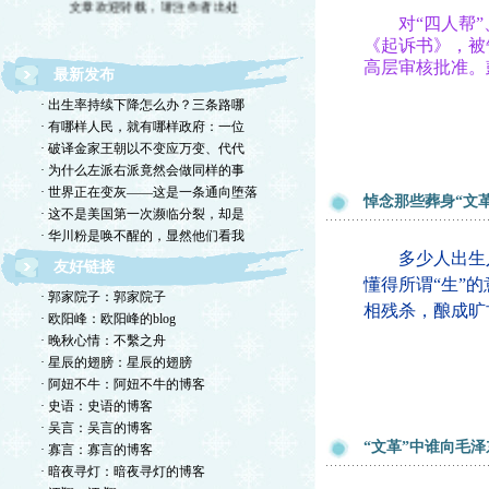
对“四人帮”
《起诉书》，被
高层审核批准。
最新发布
· 出生率持续下降怎么办？三条路哪
· 有哪样人民，就有哪样政府：一位
· 破译金家王朝以不变应万变、代代
· 为什么左派右派竟然会做同样的事
· 世界正在变灰——这是一条通向堕落
悼念那些葬身“文
· 这不是美国第一次濒临分裂，却是
· 华川粉是唤不醒的，显然他们看我
多少人出生入
友好链接
懂得所谓“生”
· 郭家院子：郭家院子
相残杀，酿成旷
· 欧阳峰：欧阳峰的blog
· 晚秋心情：不繫之舟
· 星辰的翅膀：星辰的翅膀
· 阿妞不牛：阿妞不牛的博客
· 史语：史语的博客
· 吴言：吴言的博客
“文革”中谁向毛
· 寡言：寡言的博客
· 暗夜寻灯：暗夜寻灯的博客