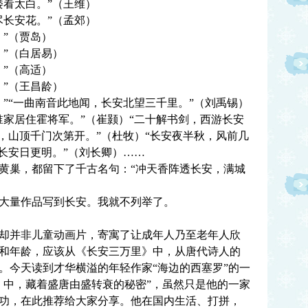
看太白。”（王维）
长安花。”（孟郊）
”（贾岛）
”（白居易）
”（高适）
”（王昌龄）
“一曲南音此地闻，长安北望三千里。”（刘禹锡）
居住霍将军。”（崔颢）“二十解书剑，西游长安
，山顶千门次第开。”（杜牧）“长安夜半秋，风前几
长安日更明。”（刘长卿）……
巢，都留下了千古名句：“冲天香阵透长安，满城
量作品写到长安。我就不列举了。
并非儿童动画片，寄寓了让成年人乃至老年人欣
和年龄，应该从《长安三万里》中，从唐代诗人的
。今天读到才华横溢的年轻作家“海边的西塞罗”的一
》中，藏着盛唐由盛转衰的秘密”，虽然只是他的一家
功，在此推荐给大家分享。他在国内生活、打拼，