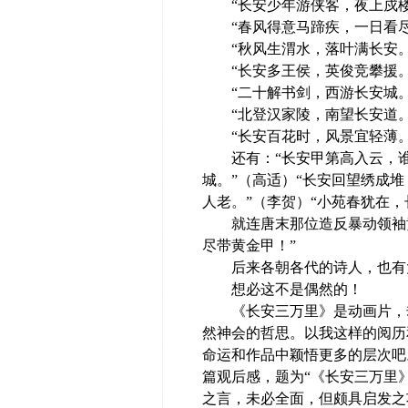
“长安少年游侠客，夜上戍楼
“春风得意马蹄疾，一日看尽
“秋风生渭水，落叶满长安。
“长安多王侯，英俊竞攀援。
“二十解书剑，西游长安城。
“北登汉家陵，南望长安道。
“长安百花时，风景宜轻薄。”
还有：“长安甲第高入云，谁家
城。”（高适）“长安回望绣成堆
人老。”（李贺）“小苑春犹在，
就连唐末那位造反暴动领袖黄
尽带黄金甲！”
后来各朝各代的诗人，也有大
想必这不是偶然的！
《长安三万里》是动画片，却
然神会的哲思。以我这样的阅历
命运和作品中颖悟更多的层次吧
篇观后感，题为“《长安三万里
之言，未必全面，但颇具启发之