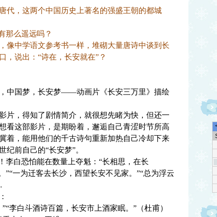
代，这两个中国历史上著名的强盛王朝的都城
有那么遥远吗？
像中学语文参考书一样，堆砌大量唐诗中谈到长
口，说出：“诗在，长安就在”？
，中国梦，长安梦——动画片《长安三万里》描绘
片，得知了剧情简介，就很想先睹为快，但还一
想看这部影片，是期盼着，邂逅自己青涩时节所高
冀着，能用他们的千古诗句重新加热自己冷却下来
世纪前自己的“长安梦”。
李白恐怕能在数量上夺魁：“长相思，在长
。”“一为迁客去长沙，西望长安不见家。”“总为浮云
…
：
“李白斗酒诗百篇，长安市上酒家眠。”（杜甫）