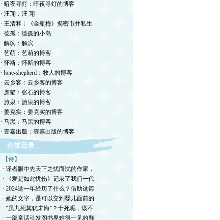
· 暗夜寻灯：暗夜寻灯的博客
· 汪翔：汪 翔
· 王清和：《金瓶梅》揭密市井私生
· 德孤：德孤的小岛
· 解滨：解滨
· 艺萌：艺萌的博客
· 怀斯：怀斯的博客
· lone-shepherd：牧人的博客
· 云乡客：云乡客的博客
· 虎猫：张石的博客
· 旅泉：旅泉的博客
· 姜克实：姜克实的博客
· 马黑：马黑的博客
· 壹嘉出版：壹嘉出版的博客
分类目录
【诗】
· 译者眼中先天下之忧而忧的作家，
· 《爱是如此忧伤》记录了我们一代
· 2024这一年经历了什么？借助这篇
· 她的文字，是可以交到婴儿面前的
· “虽九死其犹未悔”？十死呢，该不
· 一部童话引发图书界难得一见的翻