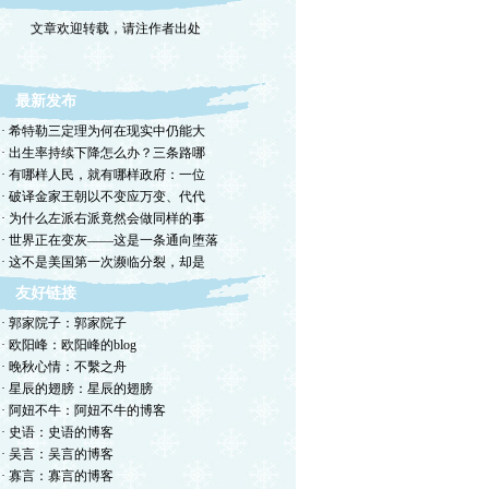
文章欢迎转载，请注作者出处
最新发布
· 希特勒三定理为何在现实中仍能大
· 出生率持续下降怎么办？三条路哪
· 有哪样人民，就有哪样政府：一位
· 破译金家王朝以不变应万变、代代
· 为什么左派右派竟然会做同样的事
· 世界正在变灰——这是一条通向堕落
· 这不是美国第一次濒临分裂，却是
友好链接
· 郭家院子：郭家院子
· 欧阳峰：欧阳峰的blog
· 晚秋心情：不繫之舟
· 星辰的翅膀：星辰的翅膀
· 阿妞不牛：阿妞不牛的博客
· 史语：史语的博客
· 吴言：吴言的博客
· 寡言：寡言的博客