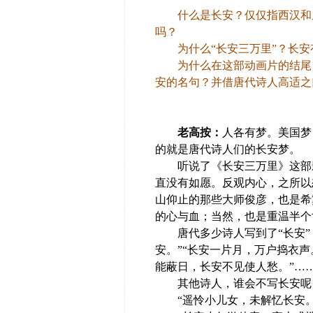
什么是长安？仅仅指西汉和唐
吗？
为什么“长安三万里”？长安
为什么在这部动画片的结尾，
安的名句？并借唐代诗人高适之
老高按：
人各有梦。美国梦
的就是唐代诗人们的长安梦。
听说了《长安三万里》这部影
直没有如愿。反观内心，之所以
山仰止的那些大师俊彦，也是希
的心与血；当然，也是重温半个
唐代多少诗人写到了“长安”！
安。”“长安一片月，万户捣衣声
能蔽日，长安不见使人愁。”…
其他诗人，谁会不写长安呢
“遥怜小儿女，未解忆长安。”