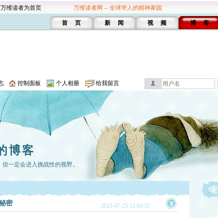
设万维读者为首页
万维读者网 -- 全球华人的精神家园
首 页
新 闻
视 频
博 客
志
控制面板
个人相册
给我留言
的博客
，但一定会进入挑战性的视野。
秘密
2023-07-25 12:04:32