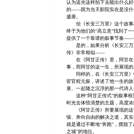
认为追光这样拍下去能出什么好
的——因为当天影院实在是没什
盛唐。
但《长安三万里》这个故事出
终于为他们的“高立意”找到了
提供了一个靠谱的叙事节奏——
是的，如果分析《长安三万里
传》非常相似——
在《阿甘正传》里，阿甘在长
事，而阿甘的这一生，所展现的
同样的，在《长安三万里》中
宦官程元振，讲述了他一生的故
衰、一起随之沉浮的那一代诗人
这种“阿甘正传式”的叙事框
时光去体悟清楚的主题，高度浓
《阿甘正传》所要展现的这个主
恼、奔向自由的解决之道，其实
就是通过不断地“奔跑”，摆脱
之城”的地位。