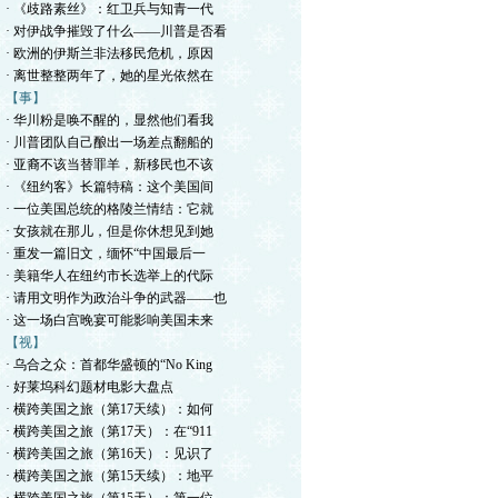
· 《歧路素丝》：红卫兵与知青一代
· 对伊战争摧毁了什么——川普是否看
· 欧洲的伊斯兰非法移民危机，原因
· 离世整整两年了，她的星光依然在
【事】
· 华川粉是唤不醒的，显然他们看我
· 川普团队自己酿出一场差点翻船的
· 亚裔不该当替罪羊，新移民也不该
· 《纽约客》长篇特稿：这个美国间
· 一位美国总统的格陵兰情结：它就
· 女孩就在那儿，但是你休想见到她
· 重发一篇旧文，缅怀“中国最后一
· 美籍华人在纽约市长选举上的代际
· 请用文明作为政治斗争的武器——也
· 这一场白宫晚宴可能影响美国未来
【视】
· 乌合之众：首都华盛顿的“No King
· 好莱坞科幻题材电影大盘点
· 横跨美国之旅（第17天续）：如何
· 横跨美国之旅（第17天）：在“911
· 横跨美国之旅（第16天）：见识了
· 横跨美国之旅（第15天续）：地平