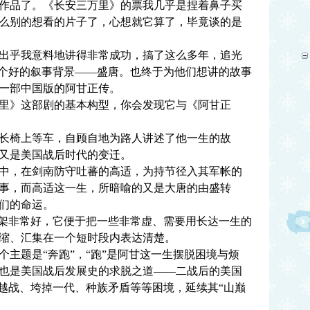
作品了。《长安三万里》的票我几乎是捏着鼻子买
么别的想看的片子了，心想就它算了，毕竟谈的是
乎我意料地讲得非常成功，搞了这么多年，追光
一个好的叙事背景——盛唐。也终于为他们想讲的故事
一部中国版的阿甘正传。
》这部剧的基本构型，你会发现它与《阿甘正
椅上等车，自顾自地为路人讲述了他一生的故
又是美国战后时代的变迁。
，在剑南防守吐蕃的高适，为持节径入其军帐的
事，而高适这一生，所暗喻的又是大唐的由盛转
们的命运。
架非常好，它便于把一些非常虚、需要用长达一生的
缩、汇集在一个短时段内表达清楚。
题是“奔跑”，“跑”是阿甘这一生摆脱困境与烦
也是美国战后发展史的求脱之道——二战后的美国
了越战、垮掉一代、种族矛盾等等困境，延续其“山巅