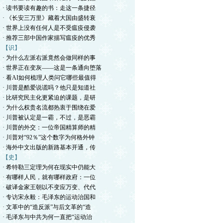
· 读书要读有趣的书：走这一条捷径
· 《长安三万里》藏着大国由盛转衰
· 世界上没有任何人是不受瘟疫侵袭
· 推荐三部中国作家描写瘟疫的优秀
【识】
· 为什么左派右派竟然会做同样的事
· 世界正在变灰——这是一条通向堕落
· 看AI如何梳理人类问它哪些最值得
· 川普是酷爱说谎吗？他只是知道社
· 比研究民主化更紧迫的课题，是研
· 为什么权贵名流都热衷于围绕在爱
· 川普被认定是一霸，不过，是恶霸
· 川普的外交：一位帝国精算师的精
· 川普对“92％”这个数字为何格外钟
· 海外中文出版的新路基本开通，传
【史】
· 希特勒三定理为何在现实中仍能大
· 有哪样人民，就有哪样政府：一位
· 破译金家王朝以不变应万变、代代
· 专访宋永毅：毛泽东的运动治国和
· 文革中的“造反派”与后文革的“造
· 毛泽东与中共为何一直把“运动治