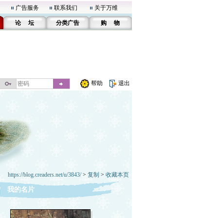
广告服务
联系我们
关于万维
论 坛
分类广告
购 物
帮助
退出
https://blog.creaders.net/u/3843/
>
复制
>
收藏本页
我的名片