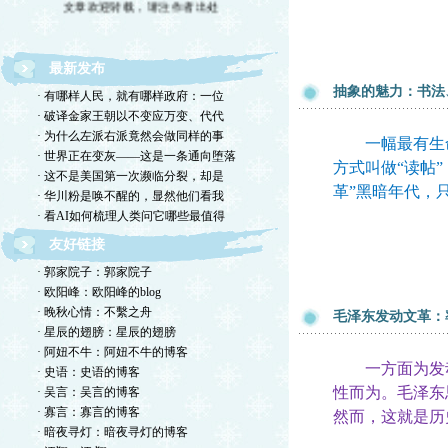
最新发布
抽象的魅力：书法
· 有哪样人民，就有哪样政府：一位
· 破译金家王朝以不变应万变、代代
· 为什么左派右派竟然会做同样的事
一幅最有生命
· 世界正在变灰——这是一条通向堕落
方式叫做“读帖
· 这不是美国第一次濒临分裂，却是
革”黑暗年代，
· 华川粉是唤不醒的，显然他们看我
· 看AI如何梳理人类问它哪些最值得
友好链接
· 郭家院子：郭家院子
· 欧阳峰：欧阳峰的blog
· 晚秋心情：不繫之舟
毛泽东发动文革：
· 星辰的翅膀：星辰的翅膀
· 阿妞不牛：阿妞不牛的博客
一方面为发动
· 史语：史语的博客
性而为。毛泽东
· 吴言：吴言的博客
· 寡言：寡言的博客
然而，这就是历
· 暗夜寻灯：暗夜寻灯的博客