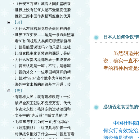
· 《长安三万里》藏着大国由盛转衰
· 世界上没有任何人是不受瘟疫侵袭
· 推荐三部中国作家描写瘟疫的优秀
【识】
· 为什么左派右派竟然会做同样的事
· 世界正在变灰——这是一条通向堕落
日本人如何争议“
· 看AI如何梳理人类问它哪些最值得
· 川普是酷爱说谎吗？他只是知道社
虽然胡适并没说
· 比研究民主化更紧迫的课题，是研
· 为什么权贵名流都热衷于围绕在爱
说，确实一直不
· 川普被认定是一霸，不过，是恶霸
者的精神构造是
· 川普的外交：一位帝国精算师的精
· 川普对“92％”这个数字为何格外钟
· 海外中文出版的新路基本开通，传
【史】
· 有哪样人民，就有哪样政府：一位
· 破译金家王朝以不变应万变、代代
必须否定袁世凯的
· 专访宋永毅：毛泽东的运动治国和
· 文革中的“造反派”与后文革的“造
· 毛泽东与中共为何一直把“运动治
中国社科院陆
· 《歧路素丝》：红卫兵与知青一代
何实行有效统治
· 对伊战争摧毁了什么——川普是否看
能说他是试错，