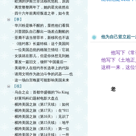
· 欧洲的伊斯兰非法移民危机，原因
· 离世整整两年了，她的星光依然在
· 四十六年前离经叛道之举，如今竟
【事】
· 华川粉是唤不醒的，显然他们看我
· 川普团队自己酿出一场差点翻船的
他为自己竖立起一
· 亚裔不该当替罪羊，新移民也不该
· 《纽约客》长篇特稿：这个美国间
· 一位美国总统的格陵兰情结：它就
他写下《常
· 女孩就在那儿，但是你休想见到她
他写下《土地正
· 重发一篇旧文，缅怀“中国最后一
这样一来，这位
· 美籍华人在纽约市长选举上的代际
· 请用文明作为政治斗争的武器——也
· 这一场白宫晚宴可能影响美国未来
【视】
老
· 乌合之众：首都华盛顿的“No King
· 好莱坞科幻题材电影大盘点
· 横跨美国之旅（第17天续）：如何
· 横跨美国之旅（第17天）：在“911
· 横跨美国之旅（第16天）：见识了
· 横跨美国之旅（第15天续）：地平
· 横跨美国之旅（第15天）：第一位
· 横跨美国之旅（第14天续）：一所