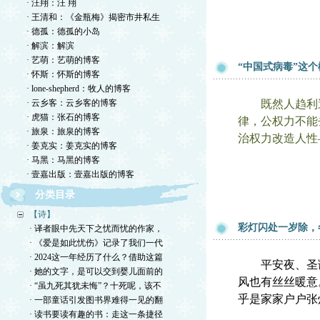
· 汪翔：汪 翔
· 王清和：《金瓶梅》揭密市井私生
· 德孤：德孤的小岛
· 解滨：解滨
· 艺萌：艺萌的博客
“中国式病毒”这
· 怀斯：怀斯的博客
· lone-shepherd：牧人的博客
· 云乡客：云乡客的博客
既然人趋利避害
· 虎猫：张石的博客
律，公权力不能
· 旅泉：旅泉的博客
治权力改造人性
· 姜克实：姜克实的博客
· 马黑：马黑的博客
· 壹嘉出版：壹嘉出版的博客
分类目录
【诗】
彩灯闪处一岁除，
· 译者眼中先天下之忧而忧的作家，
· 《爱是如此忧伤》记录了我们一代
· 2024这一年经历了什么？借助这篇
平安夜、圣
· 她的文字，是可以交到婴儿面前的
风也有丝丝暖意
· “虽九死其犹未悔”？十死呢，该不
乎是家家户户张
· 一部童话引发图书界难得一见的翻
· 读书要读有趣的书：走这一条捷径