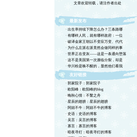
最新发布
· 出生率持续下降怎么办？三条路哪
· 有哪样人民，就有哪样政府：一位
· 破译金家王朝以不变应万变、代代
· 为什么左派右派竟然会做同样的事
· 世界正在变灰——这是一条通向堕落
· 这不是美国第一次濒临分裂，却是
· 华川粉是唤不醒的，显然他们看我
友好链接
· 郭家院子：郭家院子
· 欧阳峰：欧阳峰的blog
· 晚秋心情：不繫之舟
· 星辰的翅膀：星辰的翅膀
· 阿妞不牛：阿妞不牛的博客
· 史语：史语的博客
· 吴言：吴言的博客
· 寡言：寡言的博客
· 暗夜寻灯：暗夜寻灯的博客