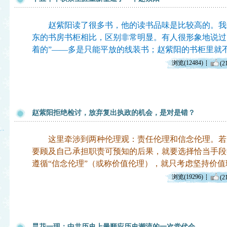
赵紫阳读了很多书，他的读书品味是比较高的。我
东的书房书柜相比，区别非常明显。有人很形象地说过
着的”——多是只能平放的线装书；赵紫阳的书柜里就
浏览(12484)
(2
赵紫阳拒绝检讨，放弃复出执政的机会，是对是错？
这里牵涉到两种伦理观：责任伦理和信念伦理。若履
要顾及自己承担职责可预知的后果，就要选择恰当手段
遵循“信念伦理”（或称价值伦理），就只考虑坚持价
浏览(19296)
(2
昙花一现：中共历史上最顺应历史潮流的一次党代会