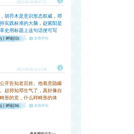
2023-05-10 09:17:51
，胡乔木是意识形态权威，邓
持实践标准的大脑，赵紫阳是
革史用标题上这句话便可写
评论(12)
发表评论
2)
2023-05-08 12:13:46
公开告知老百姓。他着意隐瞒
。赵得知邓生气了，真好像自
畸形的党，什么样畸形的体
评论(34)
发表评论
4)
更多网络日志>>