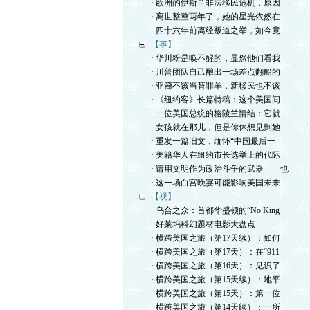
· 欧洲的伊斯兰非法移民危机，原因
· 离世整整两年了，她的星光依然在
· 四十六年前离经叛道之举，如今竟
【事】
· 华川粉是唤不醒的，显然他们看我
· 川普团队自己酿出一场差点翻船的
· 亚裔不该当替罪羊，新移民也不该
· 《纽约客》长篇特稿：这个美国间
· 一位美国总统的格陵兰情结：它就
· 女孩就在那儿，但是你休想见到她
· 重发一篇旧文，缅怀“中国最后一
· 美籍华人在纽约市长选举上的代际
· 请用文明作为政治斗争的武器——也
· 这一场白宫晚宴可能影响美国未来
【视】
· 乌合之众：首都华盛顿的“No King
· 好莱坞科幻题材电影大盘点
· 横跨美国之旅（第17天续）：如何
· 横跨美国之旅（第17天）：在“911
· 横跨美国之旅（第16天）：见识了
· 横跨美国之旅（第15天续）：地平
· 横跨美国之旅（第15天）：第一位
· 横跨美国之旅（第14天续）：一所