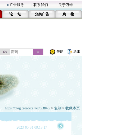
广告服务
联系我们
关于万维
论 坛
分类广告
购 物
帮助
退出
https://blog.creaders.net/u/3843/
>
复制
>
收藏本页
2023-05-31 09:13:17