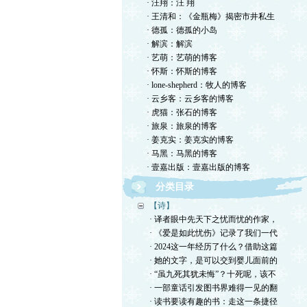
· 汪翔：汪 翔
· 王清和：《金瓶梅》揭密市井私生
· 德孤：德孤的小岛
· 解滨：解滨
· 艺萌：艺萌的博客
· 怀斯：怀斯的博客
· lone-shepherd：牧人的博客
· 云乡客：云乡客的博客
· 虎猫：张石的博客
· 旅泉：旅泉的博客
· 姜克实：姜克实的博客
· 马黑：马黑的博客
· 壹嘉出版：壹嘉出版的博客
分类目录
【诗】
· 译者眼中先天下之忧而忧的作家，
· 《爱是如此忧伤》记录了我们一代
· 2024这一年经历了什么？借助这篇
· 她的文字，是可以交到婴儿面前的
· “虽九死其犹未悔”？十死呢，该不
· 一部童话引发图书界难得一见的翻
· 读书要读有趣的书：走这一条捷径