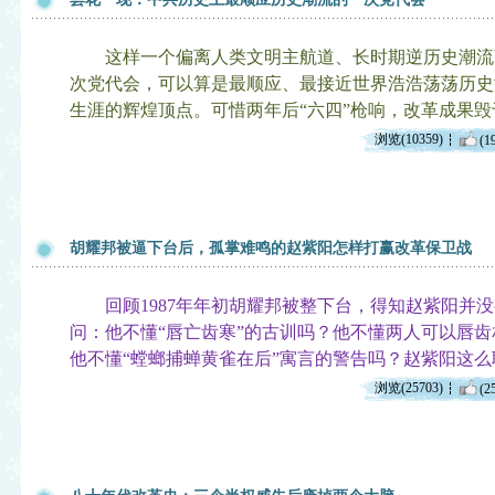
这样一个偏离人类文明主航道、长时期逆历史潮流而
次党代会，可以算是最顺应、最接近世界浩浩荡荡历史
生涯的辉煌顶点。可惜两年后“六四”枪响，改革成果
浏览(10359)
(1
胡耀邦被逼下台后，孤掌难鸣的赵紫阳怎样打赢改革保卫战
回顾1987年年初胡耀邦被整下台，得知赵紫阳并没
问：他不懂“唇亡齿寒”的古训吗？他不懂两人可以唇
他不懂“螳螂捕蝉黄雀在后”寓言的警告吗？赵紫阳这
浏览(25703)
(2