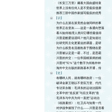
· 《长安三万里》藏着大国由盛转衰
· 世界上没有任何人是不受瘟疫侵袭
· 推荐三部中国作家描写瘟疫的优秀
【识】
· 为什么左派右派竟然会做同样的事
· 世界正在变灰——这是一条通向堕落
· 看AI如何梳理人类问它哪些最值得
· 川普是酷爱说谎吗？他只是知道社
· 比研究民主化更紧迫的课题，是研
· 为什么权贵名流都热衷于围绕在爱
· 川普被认定是一霸，不过，是恶霸
· 川普的外交：一位帝国精算师的精
· 川普对“92％”这个数字为何格外钟
· 海外中文出版的新路基本开通，传
【史】
· 有哪样人民，就有哪样政府：一位
· 破译金家王朝以不变应万变、代代
· 专访宋永毅：毛泽东的运动治国和
· 文革中的“造反派”与后文革的“造
· 毛泽东与中共为何一直把“运动治
· 《歧路素丝》：红卫兵与知青一代
· 对伊战争摧毁了什么——川普是否看