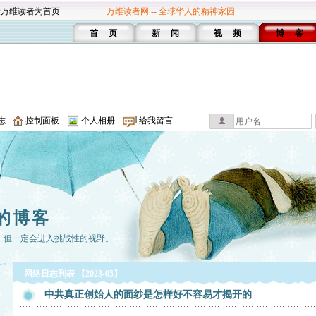
设万维读者为首页
万维读者网 -- 全球华人的精神家园
首 页
新 闻
视 频
博 客
志
控制面板
个人相册
给我留言
的博客
，但一定会进入挑战性的视野。
网络日志列表 【2023-05】
中共真正创始人的面纱是怎样好不容易才揭开的