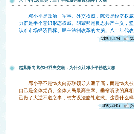
八十年代改革史：三个半权威先后废掉两个大脑
邓小平是政治、军事、外交权威，陈云是经济权威
力群是半个意识形态权威。胡耀邦是反思共产主义，坚
认准市场经济目标、民主法制改革的大脑。八十年代改
浏览(10376)
(2
赵紫阳向戈尔巴乔夫交底，为什么让邓小平勃然大怒
邓小平不是恼火向苏联领导人泄了底，而是恼火被
自己是全体党员、全体人民最高主宰、垂帘听政的真相
己做了大逆不道之事，想方设法赔礼道歉。这是什么样
浏览(22241)
(2