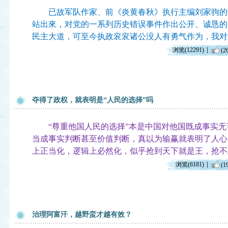
已故军队作家、前《炎黄春秋》执行主编刘家驹的
站出來，对党的一系列历史错误事件作出公开、诚恳的
民主大道，可至今执政衮衮诸公没人有勇气作为，我对这
浏览(12291)
(2
夺得了政权，就表明是“人民的选择”吗
“尊重他国人民的选择”本是中国对他国既成事实无
当成事实判断甚至价值判断，真以为输赢就表明了人心
上正当化，逻辑上必然化，似乎抢到天下就是王，抢不
浏览(6181)
(1
治理阿富汗，越野蛮才越有效？