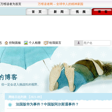
设万维读者为首页
万维读者网 -- 全球华人的精神家园
首 页
新 闻
视 频
博 客
志
控制面板
个人相册
给我留言
的博客
，但一定会进入挑战性的视野。
网络日志列表 【2021-09】
法国版华为事件？中国版阿尔斯通事件？