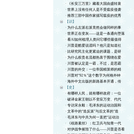
· 《长安三万里》藏着大国由盛转衰
· 世界上没有任何人是不受瘟疫侵袭
· 推荐三部中国作家描写瘟疫的优秀
【识】
· 为什么左派右派竟然会做同样的事
· 世界正在变灰——这是一条通向堕落
· 看AI如何梳理人类问它哪些最值得
· 川普是酷爱说谎吗？他只是知道社
· 比研究民主化更紧迫的课题，是研
· 为什么权贵名流都热衷于围绕在爱
· 川普被认定是一霸，不过，是恶霸
· 川普的外交：一位帝国精算师的精
· 川普对“92％”这个数字为何格外钟
· 海外中文出版的新路基本开通，传
【史】
· 有哪样人民，就有哪样政府：一位
· 破译金家王朝以不变应万变、代代
· 专访宋永毅：毛泽东的运动治国和
· 文革中的“造反派”与后文革的“造
· 毛泽东与中共为何一直把“运动治
· 《歧路素丝》：红卫兵与知青一代
· 对伊战争摧毁了什么——川普是否看