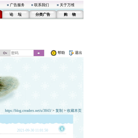
广告服务
联系我们
关于万维
论 坛
分类广告
购 物
帮助
退出
https://blog.creaders.net/u/3843/
>
复制
>
收藏本页
2021-09-30 11:01:50