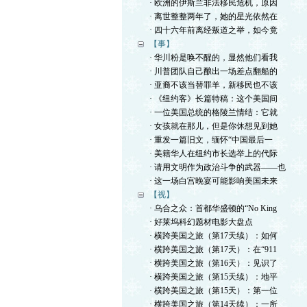
· 欧洲的伊斯兰非法移民危机，原因
· 离世整整两年了，她的星光依然在
· 四十六年前离经叛道之举，如今竟
【事】
· 华川粉是唤不醒的，显然他们看我
· 川普团队自己酿出一场差点翻船的
· 亚裔不该当替罪羊，新移民也不该
· 《纽约客》长篇特稿：这个美国间
· 一位美国总统的格陵兰情结：它就
· 女孩就在那儿，但是你休想见到她
· 重发一篇旧文，缅怀“中国最后一
· 美籍华人在纽约市长选举上的代际
· 请用文明作为政治斗争的武器——也
· 这一场白宫晚宴可能影响美国未来
【视】
· 乌合之众：首都华盛顿的“No King
· 好莱坞科幻题材电影大盘点
· 横跨美国之旅（第17天续）：如何
· 横跨美国之旅（第17天）：在“911
· 横跨美国之旅（第16天）：见识了
· 横跨美国之旅（第15天续）：地平
· 横跨美国之旅（第15天）：第一位
· 横跨美国之旅（第14天续）：一所