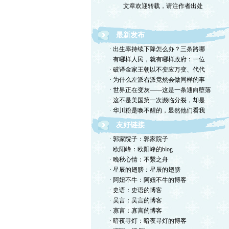
最新发布
· 出生率持续下降怎么办？三条路哪
· 有哪样人民，就有哪样政府：一位
· 破译金家王朝以不变应万变、代代
· 为什么左派右派竟然会做同样的事
· 世界正在变灰——这是一条通向堕落
· 这不是美国第一次濒临分裂，却是
· 华川粉是唤不醒的，显然他们看我
友好链接
· 郭家院子：郭家院子
· 欧阳峰：欧阳峰的blog
· 晚秋心情：不繫之舟
· 星辰的翅膀：星辰的翅膀
· 阿妞不牛：阿妞不牛的博客
· 史语：史语的博客
· 吴言：吴言的博客
· 寡言：寡言的博客
· 暗夜寻灯：暗夜寻灯的博客