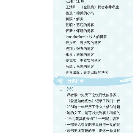
· 汪翔：汪 翔
· 王清和：《金瓶梅》揭密市井私生
· 德孤：德孤的小岛
· 解滨：解滨
· 艺萌：艺萌的博客
· 怀斯：怀斯的博客
· lone-shepherd：牧人的博客
· 云乡客：云乡客的博客
· 虎猫：张石的博客
· 旅泉：旅泉的博客
· 姜克实：姜克实的博客
· 马黑：马黑的博客
· 壹嘉出版：壹嘉出版的博客
分类目录
【诗】
· 译者眼中先天下之忧而忧的作家，
· 《爱是如此忧伤》记录了我们一代
· 2024这一年经历了什么？借助这篇
· 她的文字，是可以交到婴儿面前的
· “虽九死其犹未悔”？十死呢，该不
· 一部童话引发图书界难得一见的翻
· 读书要读有趣的书：走这一条捷径