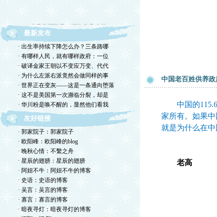
文章欢迎转载，请注作者出处
最新发布
· 出生率持续下降怎么办？三条路哪
· 有哪样人民，就有哪样政府：一位
· 破译金家王朝以不变应万变、代代
· 为什么左派右派竟然会做同样的事
中国老百姓供养政
· 世界正在变灰——这是一条通向堕落
· 这不是美国第一次濒临分裂，却是
中国的115.
· 华川粉是唤不醒的，显然他们看我
家所有。如果中
友好链接
就是为什么在中
· 郭家院子：郭家院子
· 欧阳峰：欧阳峰的blog
· 晚秋心情：不繫之舟
· 星辰的翅膀：星辰的翅膀
老高
· 阿妞不牛：阿妞不牛的博客
· 史语：史语的博客
· 吴言：吴言的博客
· 寡言：寡言的博客
· 暗夜寻灯：暗夜寻灯的博客