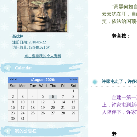
“高黑何如自黑
云云犹在耳，自
笑，依法治国顶
老高按：
高伐林
注册日期: 2010-05-22
访问总量: 19,948,621 次
点击查看我的个人资料
Calendar
许家屯走了，许多
金建一第一次对
上，许家屯到新
人陪伴下，许家
我的公告栏
老