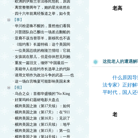
· 欧洲的伊斯兰非法移民危机，原因
· 离世整整两年了，她的星光依然在
老高
· 四十六年前离经叛道之举，如今竟
【事】
· 华川粉是唤不醒的，显然他们看我
· 川普团队自己酿出一场差点翻船的
· 亚裔不该当替罪羊，新移民也不该
· 《纽约客》长篇特稿：这个美国间
· 一位美国总统的格陵兰情结：它就
· 女孩就在那儿，但是你休想见到她
这批老人的遭遇解
· 重发一篇旧文，缅怀“中国最后一
· 美籍华人在纽约市长选举上的代际
· 请用文明作为政治斗争的武器——也
什么原因导致
· 这一场白宫晚宴可能影响美国未来
法专家》正好解
【视】
平时代，国人还
· 乌合之众：首都华盛顿的“No King
· 好莱坞科幻题材电影大盘点
· 横跨美国之旅（第17天续）：如何
· 横跨美国之旅（第17天）：在“911
老
· 横跨美国之旅（第16天）：见识了
· 横跨美国之旅（第15天续）：地平
· 横跨美国之旅（第15天）：第一位
· 横跨美国之旅（第14天续）：一所