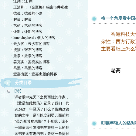
· 汪翔：汪 翔
· 王清和：《金瓶梅》揭密市井私生
· 德孤：德孤的小岛
换一个角度看中国
· 解滨：解滨
· 艺萌：艺萌的博客
· 怀斯：怀斯的博客
香港科技大学
· lone-shepherd：牧人的博客
杂性：西方行政
· 云乡客：云乡客的博客
主要看纸上怎么
· 虎猫：张石的博客
· 旅泉：旅泉的博客
· 姜克实：姜克实的博客
· 马黑：马黑的博客
老高
· 壹嘉出版：壹嘉出版的博客
分类目录
【诗】
· 译者眼中先天下之忧而忧的作家，
· 《爱是如此忧伤》记录了我们一代
· 2024这一年经历了什么？借助这篇
· 她的文字，是可以交到婴儿面前的
· “虽九死其犹未悔”？十死呢，该不
叮嘱年轻人的话对
· 一部童话引发图书界难得一见的翻
· 读书要读有趣的书：走这一条捷径