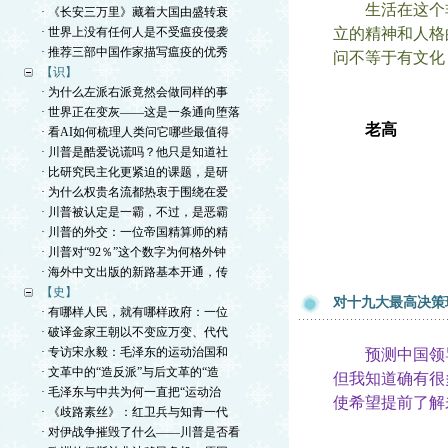
生活在这个非常
· 《长安三万里》藏着大国由盛转衰
· 世界上没有任何人是不受瘟疫侵袭
立的精神和人格
· 推荐三部中国作家描写瘟疫的优秀
问不等于有文化
【识】
· 为什么左派右派竟然会做同样的事
· 世界正在变灰——这是一条通向堕落
老高
· 看AI如何梳理人类问它哪些最值得
· 川普是酷爱说谎吗？他只是知道社
· 比研究民主化更紧迫的课题，是研
· 为什么权贵名流都热衷于围绕在爱
· 川普被认定是一霸，不过，是恶霸
· 川普的外交：一位帝国精算师的精
· 川普对“92％”这个数字为何格外钟
· 海外中文出版的新路基本开通，传
【史】
对十九大最高决策
· 有哪样人民，就有哪样政府：一位
· 破译金家王朝以不变应万变、代代
· 专访宋永毅：毛泽东的运动治国和
预测中国领导
· 文革中的“造反派”与后文革的“造
但我知道确有很
· 毛泽东与中共为何一直把“运动治
使希望提前了解
· 《歧路素丝》：红卫兵与知青一代
· 对伊战争摧毁了什么——川普是否看