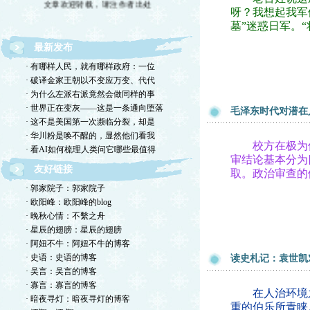
呀？我想起我军
墓”迷惑日军。
最新发布
· 有哪样人民，就有哪样政府：一位
· 破译金家王朝以不变应万变、代代
· 为什么左派右派竟然会做同样的事
· 世界正在变灰——这是一条通向堕落
毛泽东时代对潜在
· 这不是美国第一次濒临分裂，却是
· 华川粉是唤不醒的，显然他们看我
校方在极为保
· 看AI如何梳理人类问它哪些最值得
审结论基本分为四
友好链接
取。政治审查的
· 郭家院子：郭家院子
· 欧阳峰：欧阳峰的blog
· 晚秋心情：不繫之舟
· 星辰的翅膀：星辰的翅膀
· 阿妞不牛：阿妞不牛的博客
· 史语：史语的博客
读史札记：袁世凯
· 吴言：吴言的博客
· 寡言：寡言的博客
在人治环境之
· 暗夜寻灯：暗夜寻灯的博客
重的伯乐所青睐