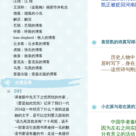
· 汪翔：汪 翔
凯正被贬回河南
· 王清和：《金瓶梅》揭密市井私生
· 德孤：德孤的小岛
· 解滨：解滨
· 艺萌：艺萌的博客
· 怀斯：怀斯的博客
· lone-shepherd：牧人的博客
袁世凯的诗真写得
· 云乡客：云乡客的博客
· 虎猫：张石的博客
· 旅泉：旅泉的博客
历史人物中，
· 姜克实：姜克实的博客
居时写下，身在
· 马黑：马黑的博客
——这些诗句刚
· 壹嘉出版：壹嘉出版的博客
分类目录
【诗】
· 译者眼中先天下之忧而忧的作家，
· 《爱是如此忧伤》记录了我们一代
小左派与老右派的
· 2024这一年经历了什么？借助这篇
· 她的文字，是可以交到婴儿面前的
· “虽九死其犹未悔”？十死呢，该不
中国学者秦晖曾
· 一部童话引发图书界难得一见的翻
因为左右之间实
· 读书要读有趣的书：走这一条捷径
分有意义的活动