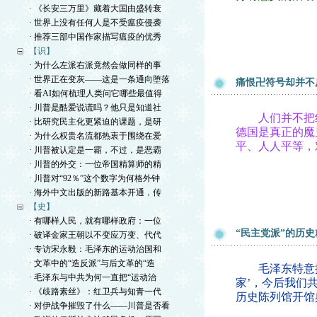
· 《长安三万里》藏着大国由盛转衰
· 世界上没有任何人是不受瘟疫侵袭
· 推荐三部中国作家描写瘟疫的优秀
【识】
· 为什么左派右派竟然会做同样的事
· 世界正在变灰——这是一条通向堕落
痛恨卍符号却并不
· 看AI如何梳理人类问它哪些最值得
· 川普是酷爱说谎吗？他只是知道社
人们并不把红
· 比研究民主化更紧迫的课题，是研
德国是真正的魔
· 为什么权贵名流都热衷于围绕在爱
平、人人平等，
· 川普被认定是一霸，不过，是恶霸
· 川普的外交：一位帝国精算师的精
· 川普对“92％”这个数字为何格外钟
· 海外中文出版的新路基本开通，传
【史】
· 有哪样人民，就有哪样政府：一位
“民主党派”的历
· 破译金家王朝以不变应万变、代代
· 专访宋永毅：毛泽东的运动治国和
· 文革中的“造反派”与后文革的“造
毛泽东特意提到
· 毛泽东与中共为何一直把“运动治
家’，今后我们
· 《歧路素丝》：红卫兵与知青一代
历史陈列馆开馆
· 对伊战争摧毁了什么——川普是否看