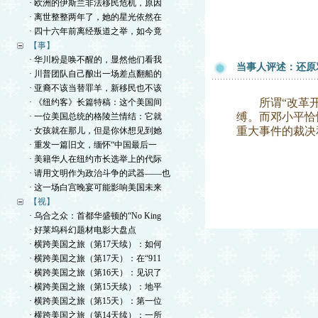
· 欧洲的伊斯兰非法移民危机，原因
· 离世整整两年了，她的星光依然在
· 四十六年前离经叛道之举，如今竟
【事】
· 华川粉是唤不醒的，显然他们看我
当事人评述：还原
· 川普团队自己酿出一场差点翻船的
· 亚裔不该当替罪羊，新移民也不该
所谓“改革开放
· 《纽约客》长篇特稿：这个美国间
缚。而邓小平恰
· 一位美国总统的格陵兰情结：它就
重大事件的裁决
· 女孩就在那儿，但是你休想见到她
· 重发一篇旧文，缅怀“中国最后一
· 美籍华人在纽约市长选举上的代际
· 请用文明作为政治斗争的武器——也
· 这一场白宫晚宴可能影响美国未来
【视】
· 乌合之众：首都华盛顿的“No King
· 好莱坞科幻题材电影大盘点
· 横跨美国之旅（第17天续）：如何
· 横跨美国之旅（第17天）：在“911
· 横跨美国之旅（第16天）：见识了
· 横跨美国之旅（第15天续）：地平
· 横跨美国之旅（第15天）：第一位
· 横跨美国之旅（第14天续）：一所